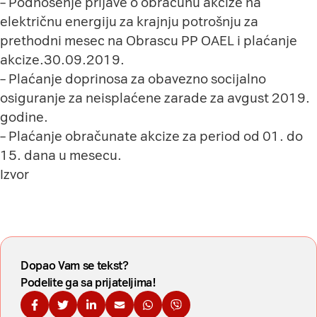
– Podnošenje prijave o obračunu akcize na
električnu energiju za krajnju potrošnju za
prethodni mesec na Obrascu PP OAEL i plaćanje
akcize.30.09.2019.
– Plaćanje doprinosa za obavezno socijalno
osiguranje za neisplaćene zarade za avgust 2019.
godine.
– Plaćanje obračunate akcize za period od 01. do
15. dana u mesecu.
Izvor
Dopao Vam se tekst?
Podelite ga sa prijateljima!
Podelite na Fejsbuku
Podelite na Tviteru
Podelite na Linkdinu
Podelite na imejl
Podelite na WhatsApp
Podelite na Viberu