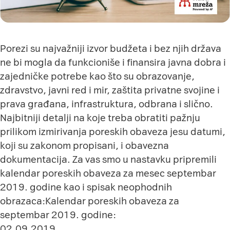
Porezi su najvažniji izvor budžeta i bez njih država
ne bi mogla da funkcioniše i finansira javna dobra i
zajedničke potrebe kao što su obrazovanje,
zdravstvo, javni red i mir, zaštita privatne svojine i
prava građana, infrastruktura, odbrana i slično.
Najbitniji detalji na koje treba obratiti pažnju
prilikom izmirivanja poreskih obaveza jesu datumi,
koji su zakonom propisani, i obavezna
dokumentacija. Za vas smo u nastavku pripremili
kalendar poreskih obaveza za mesec septembar
2019. godine kao i spisak neophodnih
obrazaca:Kalendar poreskih obaveza za
septembar 2019. godine:
02.09.2019.