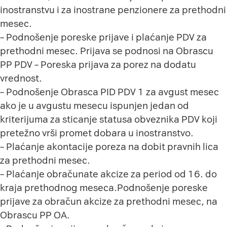
inostranstvu i za inostrane penzionere za prethodni
mesec.
– Podnošenje poreske prijave i plaćanje PDV za
prethodni mesec. Prijava se podnosi na Obrascu
PP PDV – Poreska prijava za porez na dodatu
vrednost.
– Podnošenje Obrasca PID PDV 1 za avgust mesec
ako je u avgustu mesecu ispunjen jedan od
kriterijuma za sticanje statusa obveznika PDV koji
pretežno vrši promet dobara u inostranstvo.
– Plaćanje akontacije poreza na dobit pravnih lica
za prethodni mesec.
– Plaćanje obračunate akcize za period od 16. do
kraja prethodnog meseca.Podnošenje poreske
prijave za obračun akcize za prethodni mesec, na
Obrascu PP OA.