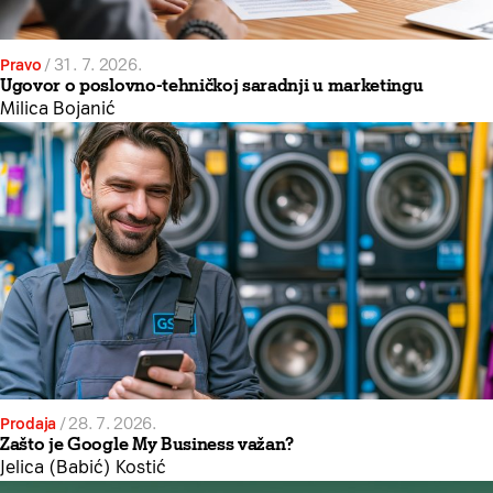
Pravo
/
31. 7. 2026.
Ugovor o poslovno-tehničkoj saradnji u marketingu
Milica Bojanić
Prodaja
/
28. 7. 2026.
Zašto je Google My Business važan?
Jelica (Babić) Kostić