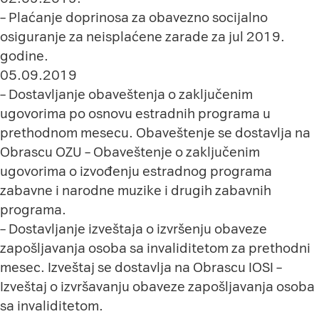
– Plaćanje doprinosa za obavezno socijalno
osiguranje za neisplaćene zarade za jul 2019.
godine.
05.09.2019
– Dostavljanje obaveštenja o zaključenim
ugovorima po osnovu estradnih programa u
prethodnom mesecu. Obaveštenje se dostavlja na
Obrascu OZU
– Obaveštenje o zaključenim
ugovorima o izvođenju estradnog programa
zabavne i narodne muzike i drugih zabavnih
programa.
– Dostavljanje izveštaja o izvršenju obaveze
zapošljavanja osoba sa invaliditetom za prethodni
mesec. Izveštaj se dostavlja na Obrascu IOSI
–
Izveštaj o izvršavanju obaveze zapošljavanja osoba
sa invaliditetom.