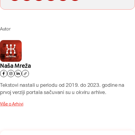
Autor
Naša Mreža
Tekstovi nastali u periodu od 2019. do 2023. godine na
prvoj verziji portala sačuvani su u okviru arhive.
Više o Arhivi