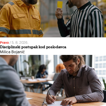
Pravo
/
5. 8. 2026.
Disciplinski postupak kod poslodavca
Milica Bojanić