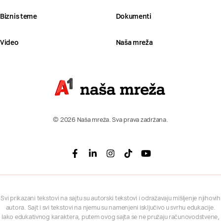
Biznis teme
Dokumenti
Video
Naša mreža
© 2026 Naša mreža. Sva prava zadržana.
Facebook
Linkedin
Instagram
Tiktok
Youtube
Svi prikazani tekstovi na sajtu su autorski tekstovi i odražavaju mišljenje njihovih
autora. Sajt i svi tekstovi na njemu su namenjeni isključivo u svrhu edukacije.
Iako edukativnog karaktera, putem ovog sajta se ne pružaju računovodstvene,