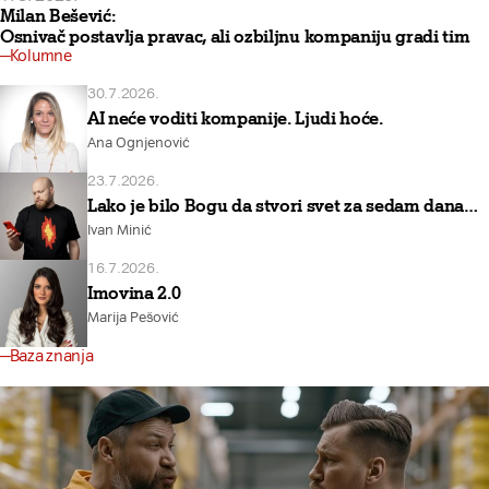
Milan Bešević:
Osnivač postavlja pravac, ali ozbiljnu kompaniju gradi tim
Kolumne
30.7.2026.
AI neće voditi kompanije. Ljudi hoće.
Ana Ognjenović
23.7.2026.
Lako je bilo Bogu da stvori svet za sedam dana…
Ivan Minić
16.7.2026.
Imovina 2.0
Marija Pešović
Baza znanja