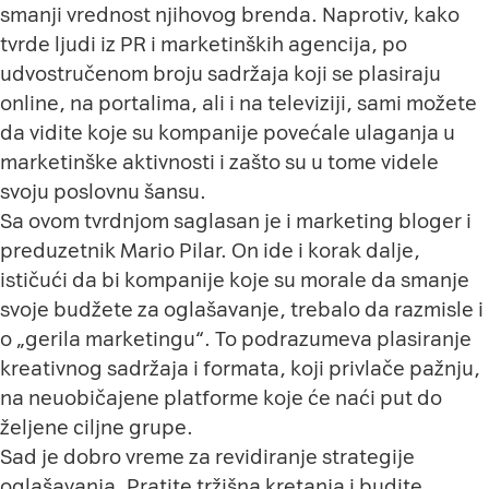
smanji vrednost njihovog brenda. Naprotiv, kako
tvrde ljudi iz PR i marketinških agencija, po
udvostručenom broju sadržaja koji se plasiraju
online, na portalima, ali i na televiziji, sami možete
da vidite koje su kompanije povećale ulaganja u
marketinške aktivnosti i zašto su u tome videle
svoju poslovnu šansu.
Sa ovom tvrdnjom saglasan je i marketing bloger i
preduzetnik
Mario Pilar
. On ide i korak dalje,
ističući da bi kompanije koje su morale da smanje
svoje budžete za oglašavanje, trebalo da razmisle i
o „gerila marketingu“. To podrazumeva plasiranje
kreativnog sadržaja i formata, koji privlače pažnju,
na neuobičajene platforme koje će naći put do
željene ciljne grupe.
Sad je dobro vreme za revidiranje strategije
oglašavanja. Pratite tržišna kretanja i budite