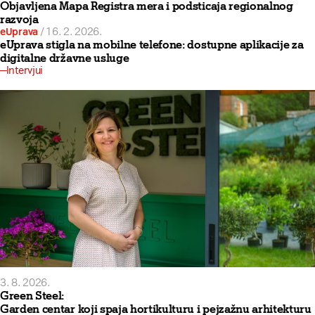
Objavljena Mapa Registra mera i podsticaja regionalnog
razvoja
eUprava
/
16. 2. 2026.
eUprava stigla na mobilne telefone: dostupne aplikacije za
digitalne državne usluge
Intervjui
3. 8. 2026.
Green Steel:
Garden centar koji spaja hortikulturu i pejzažnu arhitekturu