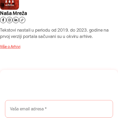
Naša Mreža
Tekstovi nastali u periodu od 2019. do 2023. godine na
prvoj verziji portala sačuvani su u okviru arhive.
Više o Arhivi
Naša mreža u Vašem inboksu!
Prijavite se na naš newsletter i dobijajte najnovije savete,
vodiče i priče direktno u Vaš inboks.