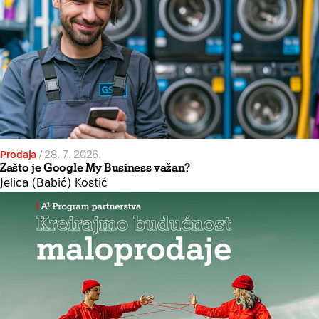
Prodaja
/
28. 7. 2026.
Zašto je Google My Business važan?
Jelica (Babić) Kostić