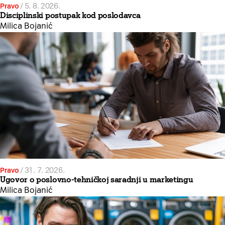
Pravo
/
5. 8. 2026.
Disciplinski postupak kod poslodavca
Milica Bojanić
Pravo
/
31. 7. 2026.
Ugovor o poslovno-tehničkoj saradnji u marketingu
Milica Bojanić