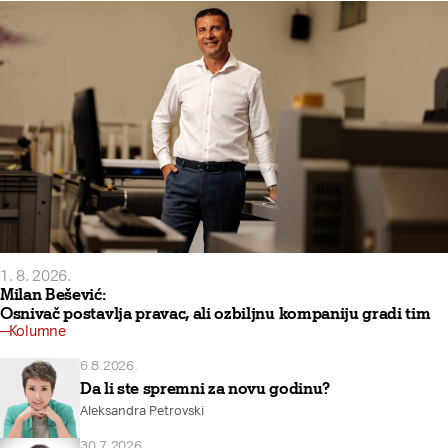
1. 8. 2026.
Milan Bešević:
Osnivač postavlja pravac, ali ozbiljnu kompaniju gradi tim
Kolumne
6.8.2026.
Da li ste spremni za novu godinu?
Aleksandra Petrovski
30.7.2026.