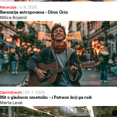
Recenzije
/
4. 8. 2026.
Recenzija antropocena – Džon Grin
Milica Bojanić
Zanimljivosti
/
29. 7. 2026.
Mit o gladnom umetniku – i Patreon koji ga ruši
Marta Levai