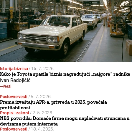
Istorija biznisa
/
14. 7. 2026.
Kako je Toyota spasila biznis nagrađujući „najgore“ radnike
Ivan Radojičić
Vesti
Poslovne vesti
/
5. 7. 2026.
Prema izveštaju APR-a, privreda u 2025. povećala
profitabilnost
Propisi i zakoni
/
2. 5. 2026.
NBS potvrdila: Domaće firme mogu naplaćivati strancima u
devizama putem interneta
Poslovne vesti
/
18. 4. 2026.