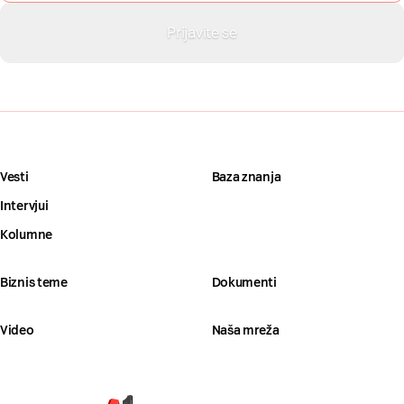
Vesti
Baza znanja
Intervjui
Kolumne
Biznis teme
Dokumenti
Video
Naša mreža