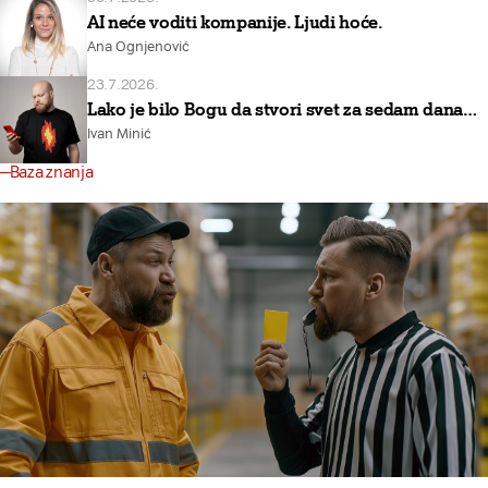
AI neće voditi kompanije. Ljudi hoće.
Ana Ognjenović
23.7.2026.
Lako je bilo Bogu da stvori svet za sedam dana…
Ivan Minić
Baza znanja