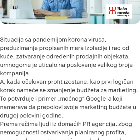
Situacija sa pandemijom korona virusa,
preduzimanje propisanih mera izolacije i rad od
kuće, zatvaranje određenih prodajnih objekata,
umnogome je uticalo na poslovanje velikog broja
kompanija.
A, kada očekivan profit izostane, kao prvi logičan
korak nameće se smanjenje budžeta za marketing.
To potvrđuje i primer „moćnog“ Google-a koji
namerava da prepolovi svoje marketing budžete u
drugoj polovini godine.
Prema rečima ljudi iz domaćih PR agencija, zbog
nemogućnosti ostvarivanja planiranog profita,