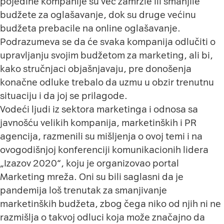
pojedine kompanije su već zamrzle ili smanjile
budžete za oglašavanje, dok su druge većinu
budžeta prebacile na online oglašavanje.
Podrazumeva se da će svaka kompanija odlučiti o
upravljanju svojim budžetom za marketing, ali bi,
kako stručnjaci objašnjavaju, pre donošenja
konačne odluke trebalo da uzmu u obzir trenutnu
situaciju i da joj se prilagode.
Vodeći ljudi iz sektora marketinga i odnosa sa
javnošću velikih kompanija, marketinških i PR
agencija, razmenili su mišljenja o ovoj temi i na
ovogodišnjoj konferenciji komunikacionih lidera
„
Izazov 2020
“, koju je organizovao portal
Marketing mreža. Oni su bili saglasni da je
pandemija loš trenutak za smanjivanje
marketinških budžeta, zbog čega niko od njih ni ne
razmišlja o takvoj odluci koja može značajno da