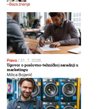
Baza znanja
Pravo
/
31. 7. 2026.
Ugovor o poslovno-tehničkoj saradnji u
marketingu
Milica Bojanić