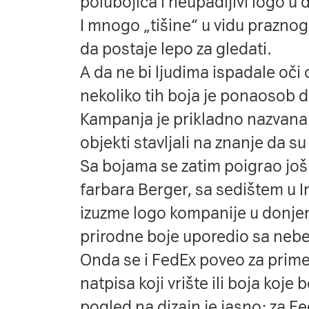
polubojica i neupadljivi logo 
I mnogo „tišine“ u vidu praznog
da postaje lepo za gledati.
A da ne bi ljudima ispadale oči 
nekoliko tih boja je ponaosob 
Kampanja je prikladno nazvana „
objekti stavljali na znanje da s
Sa bojama se zatim poigrao još 
farbara Berger, sa sedištem u In
izuzme logo kompanije u donjem
prirodne boje
uporedio sa neb
Onda se i FedEx poveo za prim
natpisa koji vrište ili boja koje
pogled na dizajn je jasno: za F