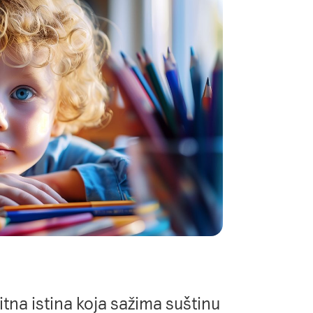
itna istina koja sažima suštinu