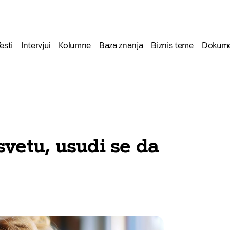
esti
Intervjui
Kolumne
Baza znanja
Biznis teme
Dokume
etu, usudi se da