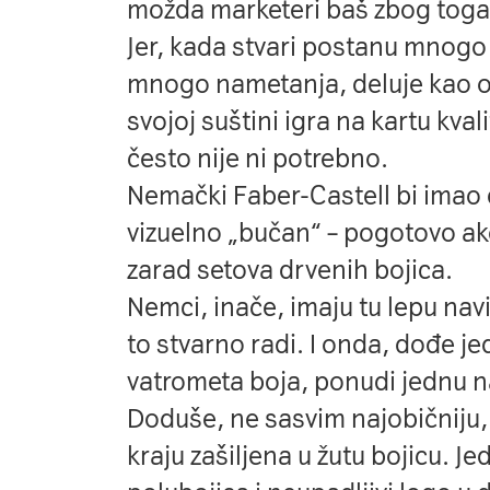
možda marketeri baš zbog toga 
Jer, kada stvari postanu mnogo 
mnogo nametanja, deluje kao os
svojoj suštini igra na kartu kv
često nije ni potrebno.
Nemački
Faber-Castell
bi imao 
vizuelno „bučan“ – pogotovo ako
zarad setova drvenih bojica.
Nemci, inače, imaju tu lepu nav
to stvarno radi. I onda, dođe j
vatrometa boja, ponudi jednu
n
Doduše, ne sasvim najobičniju,
kraju zašiljena u žutu bojicu. 