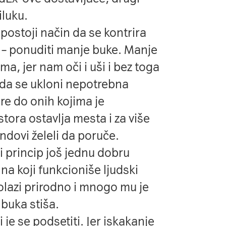
iluku
.
 postoji način da se kontrira
 – ponuditi manje buke. Manje
ma, jer nam oči i uši i bez toga
ada se ukloni nepotrebna
re do onih kojima je
ora ostavlja mesta i za više
ndovi želeli da poruče.
i princip još jednu dobru
na koji funkcioniše ljudski
lazi prirodno i mnogo mu je
 buka stiša.
i je se podsetiti. Jer iskakanje