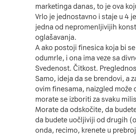
marketinga danas, to je ova koju
Vrlo je jednostavno i staje u 4 
jedna od nepromenljivijih kons
oglašavanja.
A ako postoji finesica koja bi s
odumrle, i ona ima veze sa di
Svedenost. Čitkost. Preglednost,
Samo, ideja da se brendovi, a z
ovim finesama, naizgled može de
morate se izboriti za svaku mil
Morate da odskočite, da budete
da budete uočljiviji od drugih 
onda, recimo, krenete u prebroja