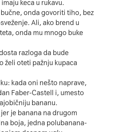
imaju keca u rukavu.
bučne, onda govoriti tiho, bez
veženje. Ali, ako brend u
aliteta, onda mu mnogo buke
dosta razloga da bude
 želi oteti pažnju kupaca
iku: kada oni nešto naprave,
edan Faber-Castell i, umesto
ajobičniju bananu
.
 jer je banana na drugom
Jedna boja, jedna polubanana-