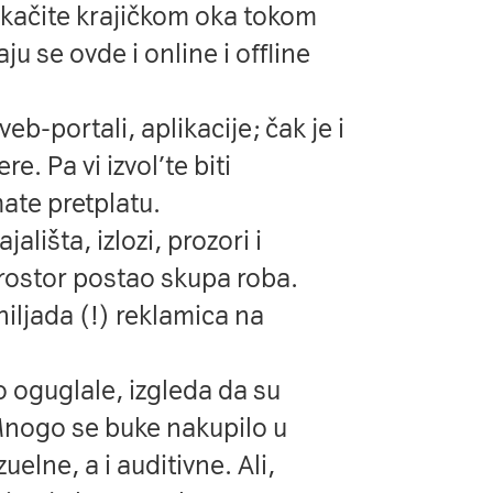
akačite krajičkom oka tokom
u se ovde i online i offline
b-portali, aplikacije; čak je i
. Pa vi izvol’te biti
ate pretplatu.
ališta, izlozi, prozori i
prostor postao skupa roba.
hiljada (!) reklamica na
ko oguglale, izgleda da su
nogo se buke nakupilo u
uelne, a i auditivne. Ali,