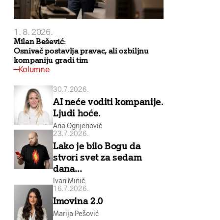
1. 8. 2026.
Milan Bešević:
Osnivač postavlja pravac, ali ozbiljnu
kompaniju gradi tim
Kolumne
30.7.2026.
AI neće voditi kompanije.
Ljudi hoće.
Ana Ognjenović
23.7.2026.
Lako je bilo Bogu da
stvori svet za sedam
dana…
Ivan Minić
16.7.2026.
Imovina 2.0
Marija Pešović