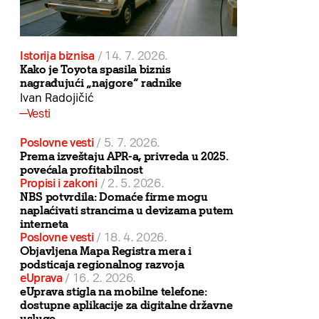
Istorija biznisa
/
14. 7. 2026.
Kako je Toyota spasila biznis
nagrađujući „najgore“ radnike
Ivan Radojičić
Vesti
Poslovne vesti
/
5. 7. 2026.
Prema izveštaju APR-a, privreda u 2025.
povećala profitabilnost
Propisi i zakoni
/
2. 5. 2026.
NBS potvrdila: Domaće firme mogu
naplaćivati strancima u devizama putem
interneta
Poslovne vesti
/
18. 4. 2026.
Objavljena Mapa Registra mera i
podsticaja regionalnog razvoja
eUprava
/
16. 2. 2026.
eUprava stigla na mobilne telefone:
dostupne aplikacije za digitalne državne
usluge