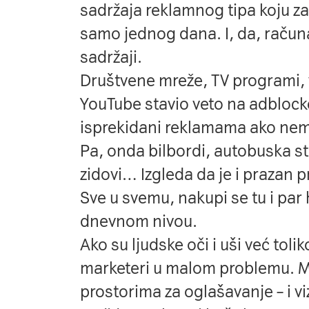
sadržaja reklamnog tipa koju z
samo jednog dana. I, da, računaj
sadržaji.
Društvene mreže, TV programi, ve
YouTube stavio veto na adblockere
isprekidani reklamama ako nem
Pa, onda bilbordi, autobuska staj
zidovi… Izgleda da je i prazan 
Sve u svemu, nakupi se tu i par 
dnevnom nivou.
Ako su ljudske oči i uši već toli
marketeri u malom problemu. M
prostorima za oglašavanje – i viz