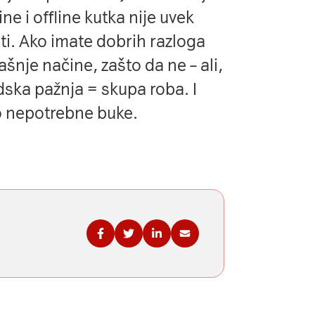
e i offline kutka nije uvek
iti. Ako imate dobrih razloga
ašnje načine
, zašto da ne – ali,
dska pažnja = skupa roba. I
go nepotrebne buke.
Podelite na Fejsbuku
Podelite na Tviteru
Podelite na Linkdinu
Podelite na imejl