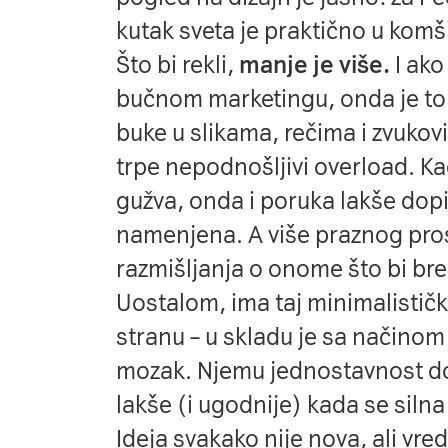
kutak sveta je
praktično u komš
Što bi rekli,
manje je više.
I ako
bučnom marketingu, onda je to
buke u slikama, rečima i zvukovi
trpe nepodnošljivi overload. K
gužva, onda i poruka lakše dopi
namenjena. A više praznog prost
razmišljanja o onome što bi bre
Uostalom, ima taj minimalističk
stranu – u skladu je sa načinom 
mozak. Njemu jednostavnost do
lakše (i ugodnije) kada se silna
Ideja svakako nije nova, ali vred