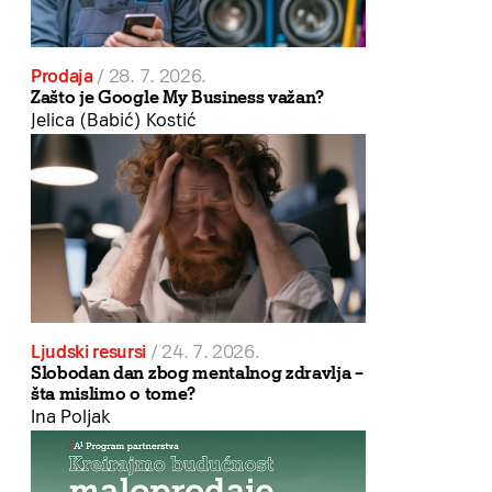
Prodaja
/
28. 7. 2026.
Zašto je Google My Business važan?
Jelica (Babić) Kostić
Ljudski resursi
/
24. 7. 2026.
Slobodan dan zbog mentalnog zdravlja –
šta mislimo o tome?
Ina Poljak