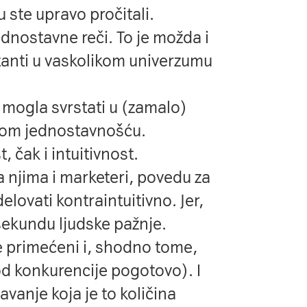
 ste upravo pročitali.
jednostavne reči. To je možda i
tanti u vaskolikom univerzumu
e mogla svrstati u (zamalo)
vnom jednostavnošću.
 čak i intuitivnost.
a njima i marketeri, povedu za
lovati kontraintuitivno. Jer,
isekundu ljudske pažnje.
 primećeni i, shodno tome,
(od konkurencije pogotovo). I
vanje koja je to količina