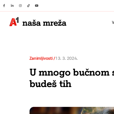
Facebook
Linkedin
Instagram
Tiktok
Youtube
V
Zanimljivosti
13. 3. 2024.
U mnogo bučnom sv
budeš tih