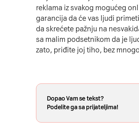
reklama iz svakog mogućeg onlin
garancija da će vas ljudi primet
da skrećete pažnju na
nesvakid
sa malim podsetnikom da je lju
zato, priđite joj tiho, bez mno
Dopao Vam se tekst?
Podelite ga sa prijateljima!