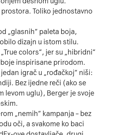
u donjem desnom uglu.
 prostora. Toliko jednostavno
od „glasnih“ paleta boja,
dobilo
dizajn u istom stilu
.
True colors“, jer su „hibridni“
u boje inspirisane prirodom.
jedan igrač u „rođačkoj“ niši:
diji. Bez ijedne reči (ako se
 levom uglu), Berger je svoje
eskim
.
erom „nemih“ kampanja – bez
 bodu oči, a svakome ko baci
edEx-ove dostavljače, drugi