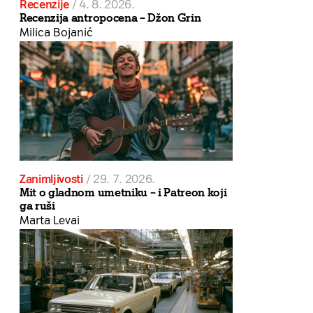
Recenzije
/
4. 8. 2026.
Recenzija antropocena – Džon Grin
Milica Bojanić
Zanimljivosti
/
29. 7. 2026.
Mit o gladnom umetniku – i Patreon koji
ga ruši
Marta Levai