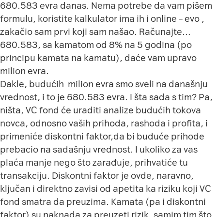
680.583 evra danas. Nema potrebe da vam pišem
formulu, koristite kalkulator ima ih i online – evo ,
zakačio sam
prvi
koji sam našao. Računajte…
680.583, sa kamatom od 8% na 5 godina (po
principu kamata na kamatu), daće vam upravo
milion evra.
Dakle, budućih milion evra smo sveli na današnju
vrednost, i to je 680.583 evra. I šta sada s tim? Pa,
ništa, VC fond će uraditi analize budućih tokova
novca, odnosno vaših prihoda, rashoda i profita, i
primeniće diskontni faktor,da bi buduće prihode
prebacio na sadašnju vrednost. I ukoliko za vas
plaća manje nego što zarađuje, prihvatiće tu
transakciju. Diskontni faktor je ovde, naravno,
ključan i direktno zavisi od apetita ka riziku koji VC
fond smatra da preuzima. Kamata (pa i diskontni
faktor) su naknada za preuzeti rizik, samim tim što