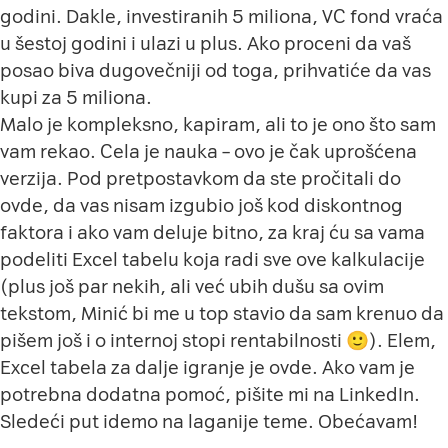
godini. Dakle, investiranih 5 miliona, VC fond vraća
u šestoj godini i ulazi u plus. Ako proceni da vaš
posao biva dugovečniji od toga, prihvatiće da vas
kupi za 5 miliona.
Malo je kompleksno, kapiram, ali to je ono što sam
vam rekao. Cela je nauka – ovo je čak uprošćena
verzija. Pod pretpostavkom da ste pročitali do
ovde, da vas nisam izgubio još kod diskontnog
faktora i ako vam deluje bitno, za kraj ću sa vama
podeliti Excel tabelu koja radi sve ove kalkulacije
(plus još par nekih, ali već ubih dušu sa ovim
tekstom, Minić bi me u top stavio da sam krenuo da
pišem još i o internoj stopi rentabilnosti 🙂). Elem,
Excel tabela za dalje igranje je
ovde
. Ako vam je
potrebna dodatna pomoć, pišite mi na
LinkedIn
.
Sledeći put idemo na laganije teme. Obećavam!