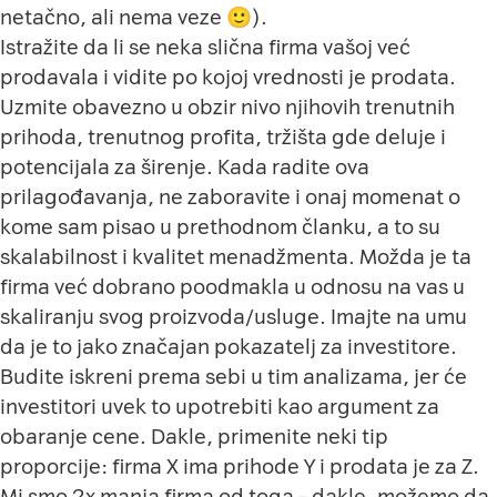
netačno, ali nema veze 🙂).
Istražite da li se neka slična firma vašoj već
prodavala i vidite po kojoj vrednosti je prodata.
Uzmite obavezno u obzir nivo njihovih trenutnih
prihoda, trenutnog profita, tržišta gde deluje i
potencijala za širenje. Kada radite ova
prilagođavanja, ne zaboravite i onaj momenat o
kome sam pisao u prethodnom članku, a to su
skalabilnost i kvalitet menadžmenta. Možda je ta
firma već dobrano poodmakla u odnosu na vas u
skaliranju svog proizvoda/usluge. Imajte na umu
da je to jako značajan pokazatelj za investitore.
Budite iskreni prema sebi u tim analizama, jer će
investitori uvek to upotrebiti kao argument za
obaranje cene. Dakle, primenite neki tip
proporcije: firma X ima prihode Y i prodata je za Z.
Mi smo 2x manja firma od toga – dakle, možemo da