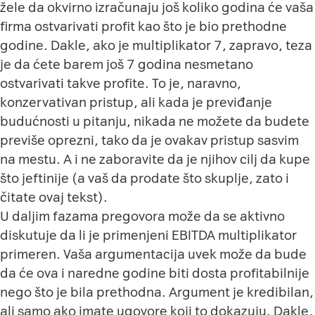
žele da okvirno izračunaju još koliko godina će vaša
firma ostvarivati profit kao što je bio prethodne
godine. Dakle, ako je multiplikator 7, zapravo, teza
je da ćete barem još 7 godina nesmetano
ostvarivati takve profite. To je, naravno,
konzervativan pristup, ali kada je previđanje
budućnosti u pitanju, nikada ne možete da budete
previše oprezni, tako da je ovakav pristup sasvim
na mestu. A i ne zaboravite da je njihov cilj da kupe
što jeftinije (a vaš da prodate što skuplje, zato i
čitate ovaj tekst).
U daljim fazama pregovora može da se aktivno
diskutuje da li je primenjeni EBITDA multiplikator
primeren. Vaša argumentacija uvek može da bude
da će ova i naredne godine biti dosta profitabilnije
nego što je bila prethodna. Argument je kredibilan,
ali samo ako imate ugovore koji to dokazuju. Dakle,