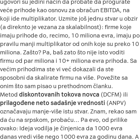
ugovori su jedini način da probate da progurate
veće prihode kao osnovu za obračun EBITDA, na
koji ide multiplikator. Uzmite još jednu stvar u obzir
(a direknto je vezana za skalabilnost): firme koje
imaju prihоde do, recimo, 10 miliona evra, imaju po
pravilu manji multiplikator od onih koje su preko 10
miliona. Zašto? Pa, baš zato što nije isto voditi
firmu od par miliona i 10+ miliona evra prihoda. Sa
većim prihodima ste vi već dokazali da ste
sposobni da skalirate firmu na više. Povežite sa
onim što sam pisao u prethodnom članku.
Metod
diskontovanih tokova novca
(DCFM) ili
prilagođene neto sadašnje vrednosti
(ANPV)
označavaju manje-više istu stvar. Znam, rekao sam
da ću na srpskom, probaću… Pa evo, od prilike
ovako: Ideja vodilja je činjenica da 1000 evra
danas vredi više nego 1000 evra za godinu dana. A