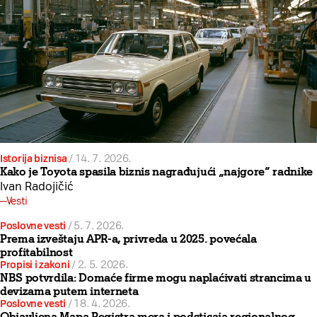
Istorija biznisa
/
14. 7. 2026.
Kako je Toyota spasila biznis nagrađujući „najgore“ radnike
Ivan Radojičić
Vesti
Poslovne vesti
/
5. 7. 2026.
Prema izveštaju APR-a, privreda u 2025. povećala
profitabilnost
Propisi i zakoni
/
2. 5. 2026.
NBS potvrdila: Domaće firme mogu naplaćivati strancima u
devizama putem interneta
Poslovne vesti
/
18. 4. 2026.
Objavljena Mapa Registra mera i podsticaja regionalnog