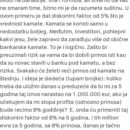
svodi na današnje. Ima i formula, ali stvarno da vas
ne smaram time, bitno mi je da razumete suštinu. U
ovom primeru je dat diskontni faktor od 5% što je
vrednost kamate. Kamata se koristi samo u
nedostatku boljeg. Međutim, investitori, pohlepni
kakvi jesu, žele zapravo da zarađuju više od obične
bankarske kamate. To je i logično. Zašto bi
preuzimali rizik sa vama da bi dobili prinos isti kao
da su novac stavili u banku pod kamatu, a bez
rizika. Svakako će želeti veći prinos od kamate na
štednju. I ideja je sledeća (lupam brojke): koliko
treba da uložim danas u preduzeće da bi mi za 5
godina taj iznos narastao na 1.000.000 eur, ako ja
očekujem da mi stopa profita (odnosno prinosa)
bude recimo 8% godišnje? E, onda ću primeniti taj
diskontni faktor od 8% na 5 godina, i tih million
evra za 5 godina, sa 8% prinosa, danas je tačno