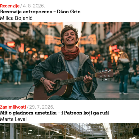
Recenzije
/
4. 8. 2026.
Recenzija antropocena – Džon Grin
Milica Bojanić
Zanimljivosti
/
29. 7. 2026.
Mit o gladnom umetniku – i Patreon koji ga ruši
Marta Levai