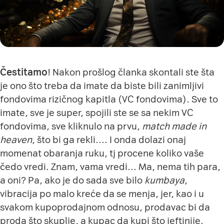
Čestitamo
! Nakon
prošlog
članka skontali ste šta
je ono što treba da imate da biste bili zanimljivi
fondovima rizičnog kapitla (VC fondovima). Sve to
imate, sve je super, spojili ste se sa nekim VC
fondovima, sve kliknulo na prvu,
match made in
heaven
, što bi ga rekli…. I onda dolazi onaj
momenat obaranja ruku, tj procene koliko vaše
čedo vredi. Znam, vama vredi… Ma, nema tih para,
a oni? Pa, ako je do sada sve bilo
kumbaya
,
vibracija po malo kreće da se menja, jer, kao i u
svakom kupoprodajnom odnosu, prodavac bi da
proda što skuplje, a kupac da kupi što jeftinije.