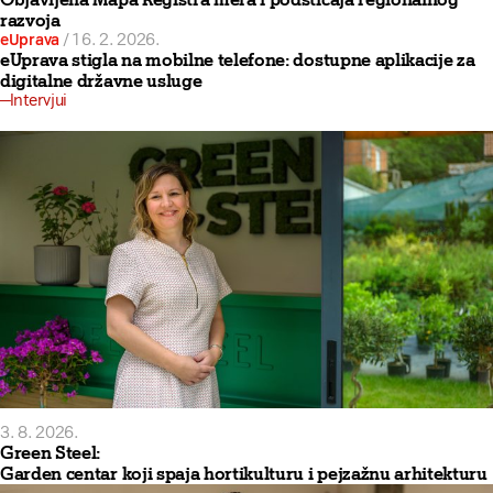
razvoja
eUprava
/
16. 2. 2026.
eUprava stigla na mobilne telefone: dostupne aplikacije za
digitalne državne usluge
Intervjui
3. 8. 2026.
Green Steel:
Garden centar koji spaja hortikulturu i pejzažnu arhitekturu