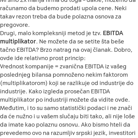
računamo da budemo prodati upola cene. Neki
takav rezon treba da bude polazna osnova za
pregovore.
Drugi, malo kompleksniji metod je tzv.
EBITDA
multiplikator
. Ne možete da se setite šta beše
tačno EBITDA? Brzo natrag na
ovaj
članak. Dobro,
ovde ide relativno prost princip:
Vrednost kompanije = zvanična EBITDA iz vašeg
poslednjeg bilansa pomnoženo nekim faktorom
(multiplikatorom) koji se razlikuje od industrije do
industrije. Kako izgleda prosečan EBITDA
multiplikator po industriji možete da vidite
ovde
.
Međutim, i to su samo statistički podaci i ne znači
da će nužno i u vašem slučaju biti tako, ali nije loše
da imate kao polaznu osnovu. Ako bismo hteli da
prevedemo ovo na razumljiv srpski jezik, investitori