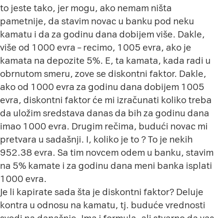
to jeste tako, jer mogu, ako nemam ništa
pametnije, da stavim novac u banku pod neku
kamatu i da za godinu dana dobijem više. Dakle,
više od 1000 evra – recimo, 1005 evra, ako je
kamata na depozite 5%. E, ta kamata, kada radi u
obrnutom smeru, zove se diskontni faktor. Dakle,
ako od 1000 evra za godinu dana dobijem 1005
evra, diskontni faktor će mi izračunati koliko treba
da uložim sredstava danas da bih za godinu dana
imao 1000 evra. Drugim rečima, budući novac mi
pretvara u sadašnji. I, koliko je to ? To je nekih
952.38 evra. Sa tim novcem odem u banku, stavim
na 5% kamate i za godinu dana meni banka isplati
1000 evra.
Je li kapirate sada šta je diskontni faktor? Deluje
kontra u odnosu na kamatu, tj. buduće vrednosti