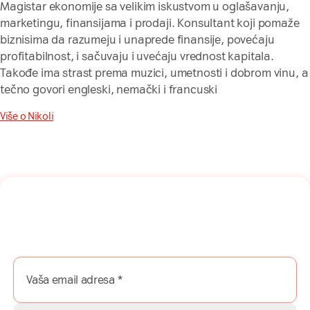
Magistar ekonomije sa velikim iskustvom u oglašavanju,
marketingu, finansijama i prodaji. Konsultant koji pomaže
biznisima da razumeju i unaprede finansije, povećaju
profitabilnost, i sačuvaju i uvećaju vrednost kapitala.
Takođe ima strast prema muzici, umetnosti i dobrom vinu, a
tečno govori engleski, nemački i francuski
Više o Nikoli
Naša mreža u Vašem inboksu!
Prijavite se na naš newsletter i dobijajte najnovije savete,
vodiče i priče direktno u Vaš inboks.