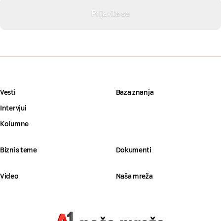
Vesti
Baza znanja
Intervjui
Kolumne
Biznis teme
Dokumenti
Video
Naša mreža