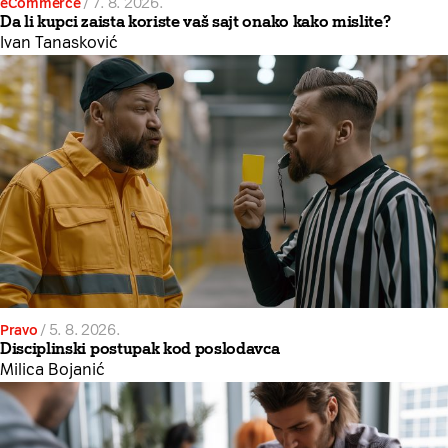
eCommerce
/
7. 8. 2026.
Da li kupci zaista koriste vaš sajt onako kako mislite?
Ivan Tanasković
Pravo
/
5. 8. 2026.
Disciplinski postupak kod poslodavca
Milica Bojanić