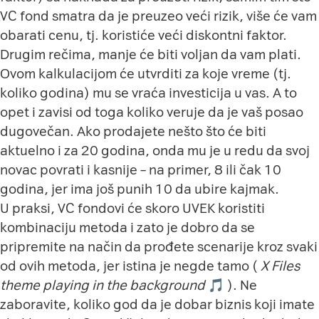
VC fond smatra da je preuzeo veći rizik, više će vam
obarati cenu, tj. koristiće veći diskontni faktor.
Drugim rečima, manje će biti voljan da vam plati.
Ovom kalkulacijom će utvrditi za koje vreme (tj.
koliko godina) mu se vraća investicija u vas. A to
opet i zavisi od toga koliko veruje da je vaš posao
dugovečan. Ako prodajete nešto što će biti
aktuelno i za 20 godina, onda mu je u redu da svoj
novac povrati i kasnije – na primer, 8 ili čak 10
godina, jer ima još punih 10 da ubire kajmak.
U praksi, VC fondovi će skoro UVEK koristiti
kombinaciju metoda i zato je dobro da se
pripremite na način da prođete scenarije kroz svaki
od ovih metoda, jer istina je negde tamo (
X Files
theme playing in the background
🎵
). Ne
zaboravite, koliko god da je dobar biznis koji imate