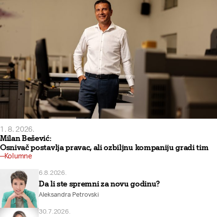
1. 8. 2026.
Milan Bešević:
Osnivač postavlja pravac, ali ozbiljnu kompaniju gradi tim
Kolumne
6.8.2026.
Da li ste spremni za novu godinu?
Aleksandra Petrovski
30.7.2026.