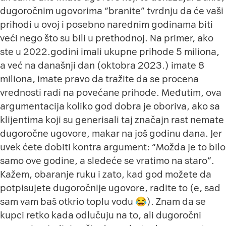
dugoročnim ugovorima “branite” tvrdnju da će vaši
prihodi u ovoj i posebno narednim godinama biti
veći nego što su bili u prethodnoj. Na primer, ako
ste u 2022.godini imali ukupne prihode 5 miliona,
a već na današnji dan (oktobra 2023.) imate 8
miliona, imate pravo da tražite da se procena
vrednosti radi na povećane prihode. Međutim, ova
argumentacija koliko god dobra je oboriva, ako sa
klijentima koji su generisali taj značajn rast nemate
dugoročne ugovore, makar na još godinu dana. Jer
uvek ćete dobiti kontra argument: “Možda je to bilo
samo ove godine, a sledeće se vratimo na staro”.
Kažem, obaranje ruku i zato, kad god možete da
potpisujete dugoročnije ugovore, radite to (e, sad
sam vam baš otkrio toplu vodu 😂). Znam da se
kupci retko kada odlučuju na to, ali dugoročni