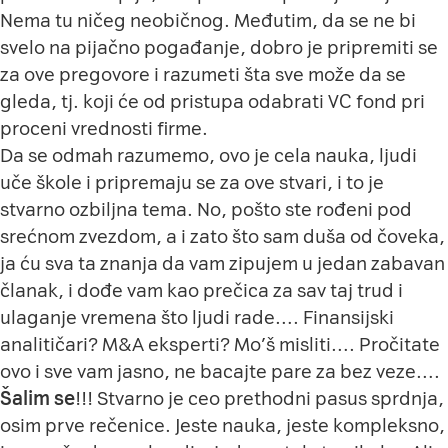
Nema tu ničeg neobičnog. Međutim, da se ne bi
svelo na pijačno pogađanje, dobro je pripremiti se
za ove pregovore i razumeti šta sve može da se
gleda, tj. koji će od pristupa odabrati VC fond pri
proceni vrednosti firme.
Da se odmah razumemo, ovo je cela nauka, ljudi
uče škole i pripremaju se za ove stvari, i to je
stvarno ozbiljna tema. No, pošto ste rođeni pod
srećnom zvezdom, a i zato što sam duša od čoveka,
ja ću sva ta znanja da vam zipujem u jedan zabavan
članak, i dođe vam kao prečica za sav taj trud i
ulaganje vremena što ljudi rade…. Finansijski
analitičari? M&A eksperti? Mo’š misliti…. Pročitate
ovo i sve vam jasno, ne bacajte pare za bez veze….
Šalim se
!!! Stvarno je ceo prethodni pasus sprdnja,
osim prve rečenice. Jeste nauka, jeste kompleksno,