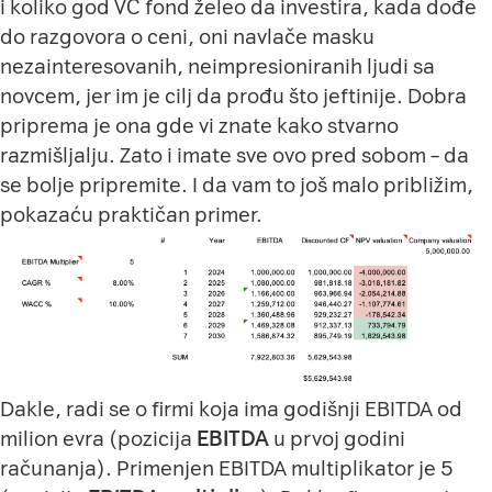
i koliko god VC fond želeo da investira, kada dođe
do razgovora o ceni, oni navlače masku
nezainteresovanih, neimpresioniranih ljudi sa
novcem, jer im je cilj da prođu što jeftinije. Dobra
priprema je ona gde vi znate kako stvarno
razmišljalju. Zato i imate sve ovo pred sobom – da
se bolje pripremite. I da vam to još malo približim,
pokazaću praktičan primer.
Dakle, radi se o firmi koja ima godišnji EBITDA od
milion evra (pozicija
EBITDA
u prvoj godini
računanja). Primenjen EBITDA multiplikator je 5