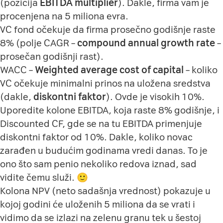
(pozicija
EBITDA multiplier
). Dakle, firma vam je
procenjena na 5 miliona evra.
VC fond očekuje da firma prosečno godišnje raste
8% (polje CAGR –
compound annual growth rate
–
prosečan godišnji rast).
WACC –
Weighted average cost of capital
– koliko
VC očekuje minimalni prinos na uložena sredstva
(dakle,
diskontni faktor
). Ovde je visokih 10%.
Uporedite kolone EBITDA, koja raste 8% godišnje, i
Discounted CF, gde se na tu EBITDA primenjuje
diskontni faktor od 10%. Dakle, koliko novac
zarađen u budućim godinama vredi danas. To je
ono što sam penio nekoliko redova iznad, sad
vidite čemu služi. 🙂
Kolona NPV (neto sadašnja vrednost) pokazuje u
kojoj godini će uloženih 5 miliona da se vrati i
vidimo da se izlazi na zelenu granu tek u šestoj