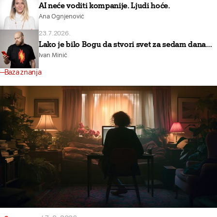
AI neće voditi kompanije. Ljudi hoće.
Ana Ognjenović
23.7.2026.
Lako je bilo Bogu da stvori svet za sedam dana…
Ivan Minić
Baza znanja