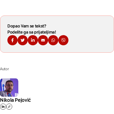
Dopao Vam se tekst?
Podelite ga sa prijateljima!
Podelite na Fejsbuku
Podelite na Tviteru
Podelite na Linkdinu
Podelite na imejl
Podelite na WhatsApp
Podelite na Viberu
Autor
Nikola Pejović