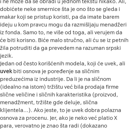
i ne može da se obradi u jednom tekstu nikako. Ali,
dobićete neke smernice šta je ono što se gleda i
makar koji se pristup koristi, pa da imate barem
ideju u kom pravcu mogu da razmišljaju menadžeri
iz fonda. Samo to, ne više od toga, ali verujem da
će biti korisno. Biće malo stručno, ali ću se iz petnih
žila potruditi da ga prevedem na razuman srpski
jezik.
Jedan od često korišćenih modela, koji će uvek, ali
uvek
biti osnova je poređenje sa sličnim
preduzećima iz industrije. Da li je na sličnom
(idealno na istom) tržištu već bila prodaja firme
slične veličine i sličnih karakteristika (proizvod,
menadžment, tržište gde deluje, slična
klijentela…). Ako jeste, to je uvek dobra polazna
osnova za procenu. Jer, ako je neko već platio X
para, verovatno je znao šta radi (dokazano