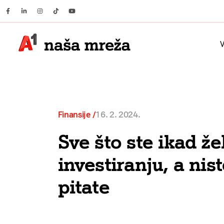
Facebook
Linkedin
Instagram
Tiktok
Youtube
V
Finansije
16. 2. 2024.
Sve što ste ikad že
investiranju, a nis
pitate