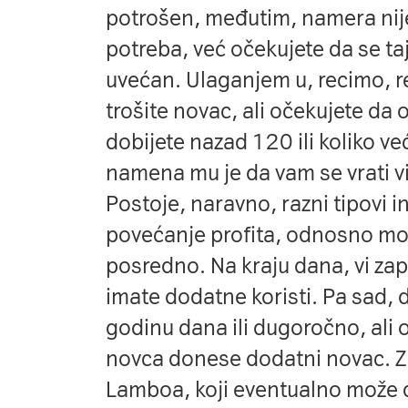
potrošen, međutim, namera nije
potreba, već očekujete da se ta
uvećan. Ulaganjem u, recimo, r
trošite novac, ali očekujete da 
dobijete nazad 120 ili koliko već
namena mu je da vam se vrati v
Postoje, naravno, razni tipovi inv
povećanje profita, odnosno možd
posredno. Na kraju dana, vi za
imate dodatne koristi. Pa sad, 
godinu dana ili dugoročno, ali 
novca donese dodatni novac. Z
Lamboa, koji eventualno može d