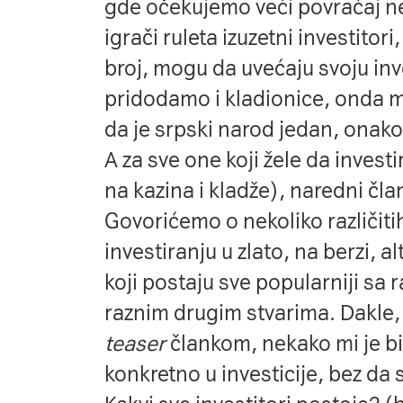
gde očekujemo veći povraćaj ne
igrači ruleta izuzetni investitori
broj, mogu da uvećaju svoju inv
pridodamo i kladionice, onda
da je srpski narod jedan, onako
A za sve one koji žele da invest
na kazina i kladže), naredni član
Govorićemo o nekoliko različitih
investiranju u zlato, na berzi, a
koji postaju sve popularniji sa 
raznim drugim stvarima. Dakle
teaser
člankom, nekako mi je b
konkretno u investicije, bez da