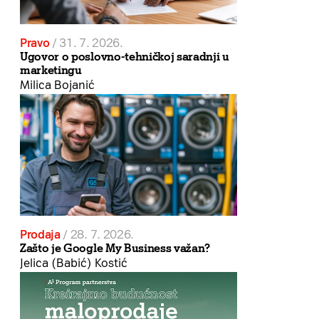
Pravo
/
31. 7. 2026.
Ugovor o poslovno-tehničkoj saradnji u
marketingu
Milica Bojanić
Prodaja
/
28. 7. 2026.
Zašto je Google My Business važan?
Jelica (Babić) Kostić