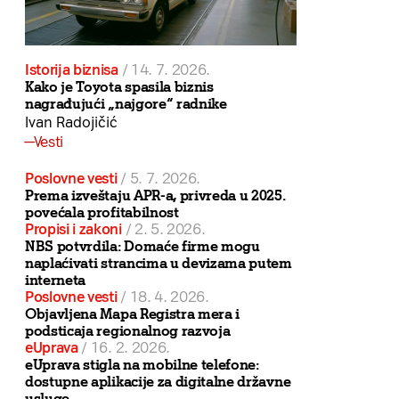
Istorija biznisa
/
14. 7. 2026.
Kako je Toyota spasila biznis
nagrađujući „najgore“ radnike
Ivan Radojičić
Vesti
Poslovne vesti
/
5. 7. 2026.
Prema izveštaju APR-a, privreda u 2025.
povećala profitabilnost
Propisi i zakoni
/
2. 5. 2026.
NBS potvrdila: Domaće firme mogu
naplaćivati strancima u devizama putem
interneta
Poslovne vesti
/
18. 4. 2026.
Objavljena Mapa Registra mera i
podsticaja regionalnog razvoja
eUprava
/
16. 2. 2026.
eUprava stigla na mobilne telefone:
dostupne aplikacije za digitalne državne
usluge