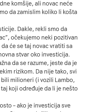
vidne komšije, ali novac neće
o da zamislim koliko li košta
icije. Dakle, rekli smo da
ac”, očekujemo neki pozitivan
a će se taj novac vratiti sa
ovna stvar oko investicija.
ažna da se razume, jeste da je
kim rizikom. Da nije tako, svi
 bili milioneri (i vozili Lambo,
taj koji određuje da li je nešto
sto – ako je investicija sve