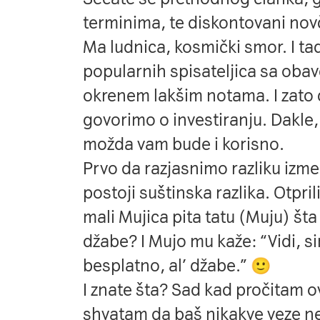
terminima, te diskontovani nov
Ma ludnica, kosmički smor. I ta
popularnih spisateljica sa oba
okrenem lakšim notama. I zato
govorimo o investiranju. Dakle, 
možda vam bude i korisno.
Prvo da razjasnimo razliku izmeđ
postoji suštinska razlika. Otpri
mali Mujica pita tatu (Muju) šta
džabe? I Mujo mu kaže: “Vidi, si
besplatno, al’ džabe.” 🙂
I znate šta? Sad kad pročitam o
shvatam da baš nikakve veze ne