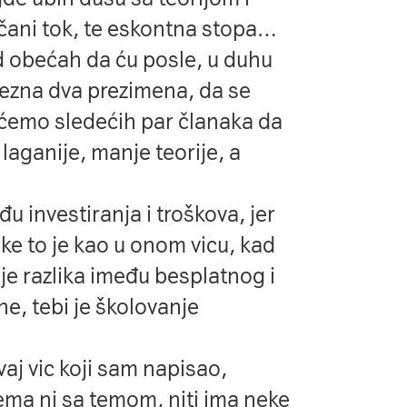
čani tok, te eskontna stopa…
d obećah da ću posle, u duhu
vezna dva prezimena, da se
 ćemo sledećih par članaka da
laganije, manje teorije, a
u investiranja i troškova, jer
like to je kao u onom vicu, kad
 je razlika imeđu besplatnog i
ne, tebi je školovanje
vaj vic koji sam napisao,
ma ni sa temom, niti ima neke