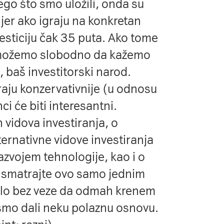
go što smo uložili, onda su
, jer ako igraju na konkretan
esticiju čak 35 puta. Ako tome
 možemo slobodno da kažemo
, baš investitorski narod.
iraju konzervativnije (u odnosu
ci će biti interesantni.
 vidova investiranja, o
lternativne vidove investiranja
razvojem tehnologije, kao i o
, smatrajte ovo samo jednim
ilo bez veze da odmah krenem
 smo dali neku polaznu osnovu.