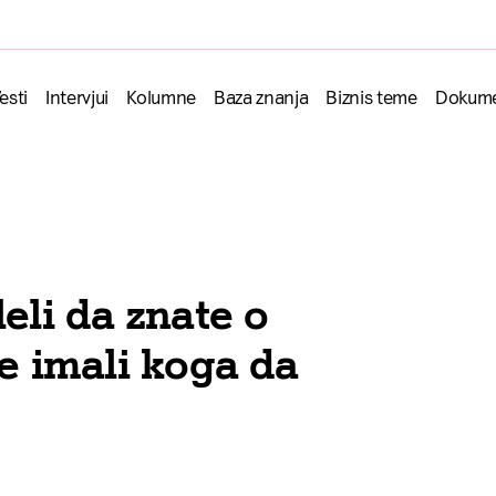
esti
Intervjui
Kolumne
Baza znanja
Biznis teme
Dokume
leli da znate o
te imali koga da