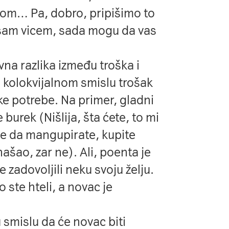
škom… Pa, dobro, pripišimo to
 sam vicem, sada mogu da vas
na razlika između troška i
 kolokvijalnom smislu trošak
e potrebe. Na primer, gladni
burek (Nišlija, šta ćete, to mi
e da mangupirate, kupite
šao, zar ne). Ali, poenta je
 zadovoljili neku svoju želju.
o ste hteli, a novac je
u smislu da će novac biti