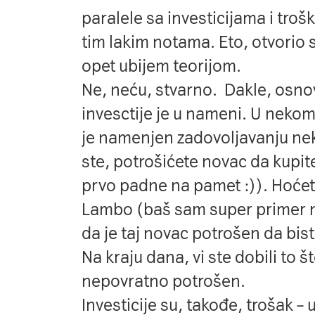
paralele sa investicijama i tro
tim lakim notama. Eto, otvorio
opet ubijem teorijom.
Ne, neću, stvarno. Dakle, osnov
invesctije je u nameni. U nekom
je namenjen zadovoljavanju nek
ste, potrošićete novac da kupite 
prvo padne na pamet :)). Hoćet
Lambo (baš sam super primer na
da je taj novac potrošen da biste
Na kraju dana, vi ste dobili to št
nepovratno potrošen.
Investicije su, takođe, trošak – 