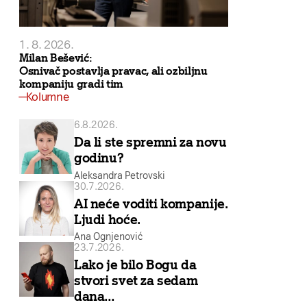
1. 8. 2026.
Milan Bešević:
Osnivač postavlja pravac, ali ozbiljnu
kompaniju gradi tim
Kolumne
6.8.2026.
Da li ste spremni za novu
godinu?
Aleksandra Petrovski
30.7.2026.
AI neće voditi kompanije.
Ljudi hoće.
Ana Ognjenović
23.7.2026.
Lako je bilo Bogu da
stvori svet za sedam
dana…