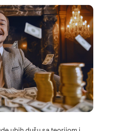
gde ubih dušu sa teorijom i