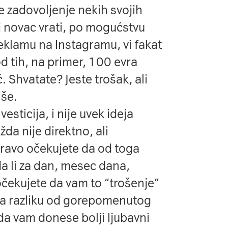
 zadovoljenje nekih svojih
j novac vrati, po mogućstvu
eklamu na Instagramu, vi fakat
od tih, na primer, 100 evra
. Shvatate? Jeste trošak, ali
iše.
esticija, i nije uvek ideja
a nije direktno, ali
pravo očekujete da od toga
da li za dan, mesec dana,
očekujete da vam to “trošenje”
a razliku od gorepomenutog
a vam donese bolji ljubavni