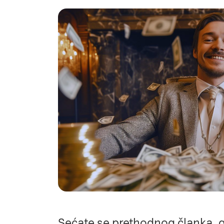
Sećate se prethodnog
članka
, 