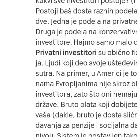
Kakvi sve investitori postoje? (h
Postoji baš dosta raznih podela 
dve. Jedna je podela na privatne
Druga je podela na konzervativne
investitore. Hajmo samo malo 
Privatni investitori
su obično fizi
ja. Ljudi koji deo svoje ušteđev
sutra. Na primer, u Americi je t
nama Evropljanima nije skroz bl
investitora, zato što oni nemaju
države. Bruto plata koji dobijet
vaša (dakle, bruto je dosta sličn
davanja za penzije i socijalna 
nivou. Sistem je postavljen tak