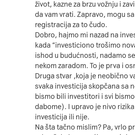
život, kazne za brzu vožnju i za
da vam vrati. Zapravo, mogu sam
registracija za to čudo.
Dobro, hajmo mi nazad na invest
kada “investiciono trošimo nov
ishod u budućnosti, nadamo se d
nekom zaradom. To je prva i osn
Druga stvar ,koja je neobično v
svaka investicija skopčana sa ne
bismo bili investitori i svi bismo
dabome). I upravo je nivo rizika 
investicija ili nije.
Na šta tačno mislim? Pa, vrlo pro