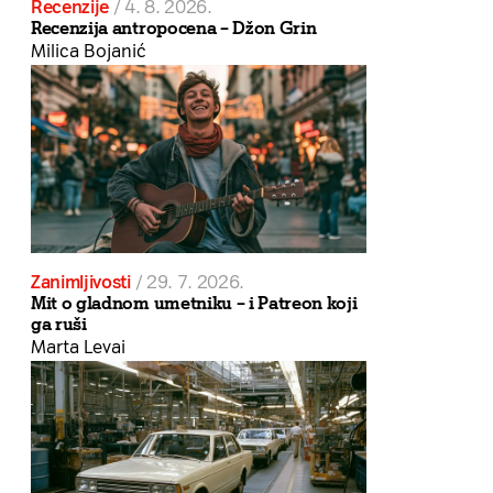
Recenzije
/
4. 8. 2026.
Recenzija antropocena – Džon Grin
Milica Bojanić
Zanimljivosti
/
29. 7. 2026.
Mit o gladnom umetniku – i Patreon koji
ga ruši
Marta Levai