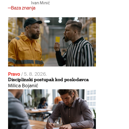
Ivan Minić
Baza znanja
Pravo
/
5. 8. 2026.
Disciplinski postupak kod poslodavca
Milica Bojanić