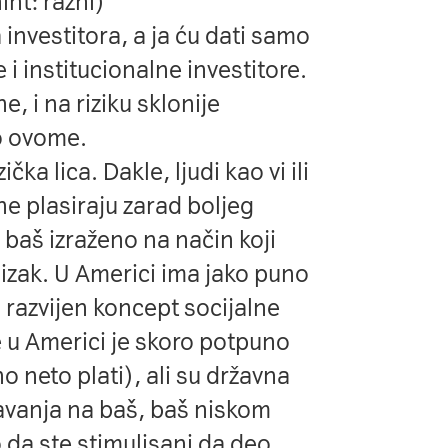
int: razni)
investitora, a ja ću dati samo
 i institucionalne investitore.
, i na riziku sklonije
o ovome.
čka lica. Dakle, ljudi kao vi ili
ine plasiraju zarad boljeg
o baš izraženo na način koji
izak. U Americi ima jako puno
 razvijen koncept socijalne
e u Americi je skoro potpuno
o neto plati), ali su državna
davanja na baš, baš niskom
o da ste stimulisani da deo