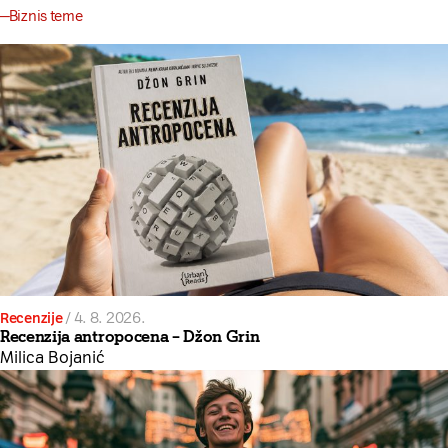
Biznis teme
Recenzije
/
4. 8. 2026.
Recenzija antropocena – Džon Grin
Milica Bojanić