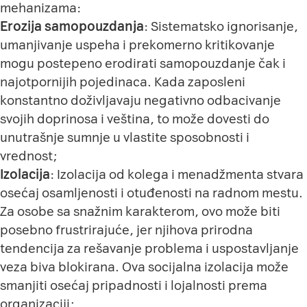
mehanizama:
Erozija samopouzdanja
: Sistematsko ignorisanje,
umanjivanje uspeha i prekomerno kritikovanje
mogu postepeno erodirati samopouzdanje čak i
najotpornijih pojedinaca. Kada zaposleni
konstantno doživljavaju negativno odbacivanje
svojih doprinosa i veština, to može dovesti do
unutrašnje sumnje u vlastite sposobnosti i
vrednost;
Izolacija
: Izolacija od kolega i menadžmenta stvara
osećaj osamljenosti i otuđenosti na radnom mestu.
Za osobe sa snažnim karakterom, ovo može biti
posebno frustrirajuće, jer njihova prirodna
tendencija za rešavanje problema i uspostavljanje
veza biva blokirana. Ova socijalna izolacija može
smanjiti osećaj pripadnosti i lojalnosti prema
organizaciji;