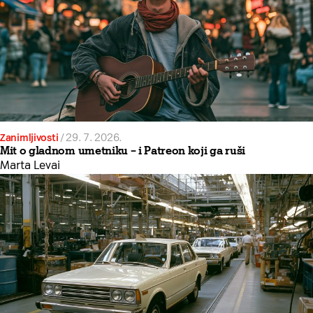
Zanimljivosti
/
29. 7. 2026.
Mit o gladnom umetniku – i Patreon koji ga ruši
Marta Levai