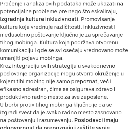
Praćenje i analiza ovih podataka može ukazati na
potencijalne probleme pre nego što eskaliraju;
Izgradnja kulture inkluzivnosti
: Promovisanje
kulture koja vrednuje različitosti, inkluzivnost i
međusobno poštovanje ključno je za sprečavanje
tihog mobinga. Kultura koja podržava otvorenu
komunikaciju i gde se svi osećaju vrednovano može
umanjiti pojavu mobinga.
Kroz integraciju ovih strategija u svakodnevno
poslovanje organizacije mogu stvoriti okruženje u
kojem tihi mobing nije samo prepoznat, već i
efikasno adresiran, čime se osigurava zdravo i
produktivno radno mesto za sve zaposlene.
U borbi protiv tihog mobinga ključno je da se
izgradi svest da je svako radno mesto zasnovano
na poštovanju i razumevanju.
Poslodavci imaju
odgovornost da prepoznaju i zaštite svoje