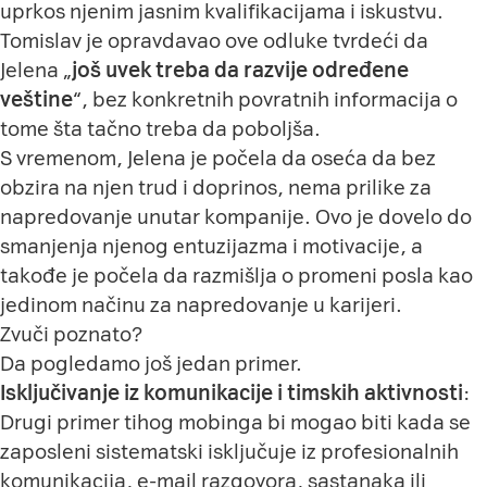
uprkos njenim jasnim kvalifikacijama i iskustvu.
Tomislav je opravdavao ove odluke tvrdeći da
Jelena „
još uvek treba da razvije određene
veštine
“, bez konkretnih povratnih informacija o
tome šta tačno treba da poboljša.
S vremenom, Jelena je počela da oseća da bez
obzira na njen trud i doprinos, nema prilike za
napredovanje unutar kompanije. Ovo je dovelo do
smanjenja njenog entuzijazma i motivacije, a
takođe je počela da razmišlja o promeni posla kao
jedinom načinu za napredovanje u karijeri.
Zvuči poznato?
Da pogledamo još jedan primer.
Isključivanje iz komunikacije i timskih aktivnosti
:
Drugi primer tihog mobinga bi mogao biti kada se
zaposleni sistematski isključuje iz profesionalnih
komunikacija, e-mail razgovora, sastanaka ili