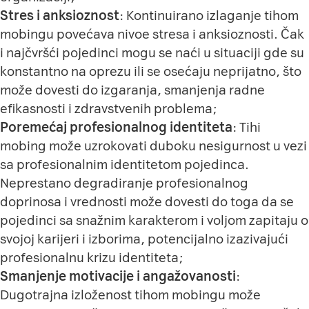
Stres i anksioznost
: Kontinuirano izlaganje tihom
mobingu povećava nivoe stresa i anksioznosti. Čak
i najčvršći pojedinci mogu se naći u situaciji gde su
konstantno na oprezu ili se osećaju neprijatno, što
može dovesti do izgaranja, smanjenja radne
efikasnosti i zdravstvenih problema;
Poremećaj profesionalnog identiteta
: Tihi
mobing može uzrokovati duboku nesigurnost u vezi
sa profesionalnim identitetom pojedinca.
Neprestano degradiranje profesionalnog
doprinosa i vrednosti može dovesti do toga da se
pojedinci sa snažnim karakterom i voljom zapitaju o
svojoj karijeri i izborima, potencijalno izazivajući
profesionalnu krizu identiteta;
Smanjenje motivacije i angažovanosti
:
Dugotrajna izloženost tihom mobingu može