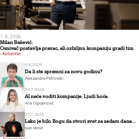
1. 8. 2026.
Milan Bešević:
Osnivač postavlja pravac, ali ozbiljnu kompaniju gradi tim
Kolumne
6.8.2026.
Da li ste spremni za novu godinu?
Aleksandra Petrovski
30.7.2026.
AI neće voditi kompanije. Ljudi hoće.
Ana Ognjenović
23.7.2026.
Lako je bilo Bogu da stvori svet za sedam dana…
Ivan Minić