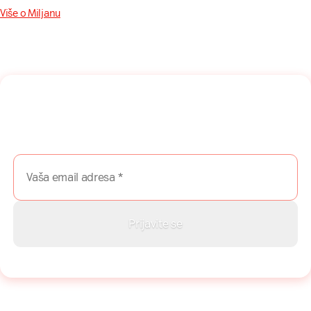
Više o Miljanu
Naša mreža u Vašem inboksu!
Prijavite se na naš newsletter i dobijajte najnovije savete,
vodiče i priče direktno u Vaš inboks.