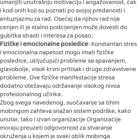
umanjiti unutrašnju motivaciju i angažovanost, čak
i kod onih koji su poznati po svojoj predanosti i
entuzijazmu za rad. Osećaj da njihov rad nije
cenjen ili je stalno podcijenjen može dovesti do
gubitka strasti i interesa za posao;
Fizičke i emocionalne posledice
: Konstantan stres
i emocionalna napetost mogu imati fizičke
posledice, uključujući probleme sa spavanjem,
glavobolje, visok krvni pritisak i druge zdravstvene
probleme. Ove fizičke manifestacije stresa
dodatno otežavaju održavanje visokog nivoa
profesionalnog učinka.
Zbog svega navedenog, suočavanje sa tihim
mobingom zahteva snažan sistem podrške, kako
unutar, tako i izvan organizacije Organizacije
moraju preuzeti odgovornost za stvaranje
okruženja u kojem je svaki oblik mobinga