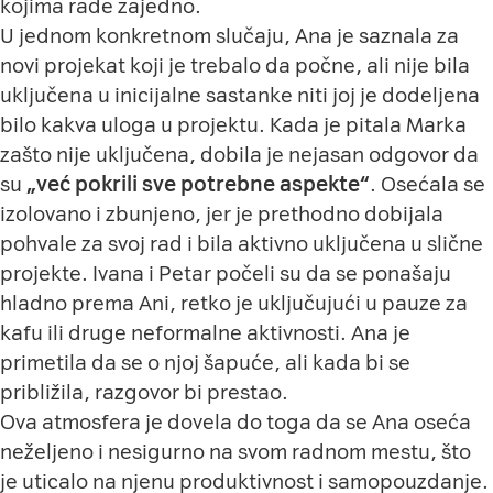
kojima rade zajedno.
U jednom konkretnom slučaju, Ana je saznala za
novi projekat koji je trebalo da počne, ali nije bila
uključena u inicijalne sastanke niti joj je dodeljena
bilo kakva uloga u projektu. Kada je pitala Marka
zašto nije uključena, dobila je nejasan odgovor da
su
„
već pokrili sve potrebne aspekte“
. Osećala se
izolovano i zbunjeno, jer je prethodno dobijala
pohvale za svoj rad i bila aktivno uključena u slične
projekte. Ivana i Petar počeli su da se ponašaju
hladno prema Ani, retko je uključujući u pauze za
kafu ili druge neformalne aktivnosti. Ana je
primetila da se o njoj šapuće, ali kada bi se
približila, razgovor bi prestao.
Ova atmosfera je dovela do toga da se Ana oseća
neželjeno i nesigurno na svom radnom mestu, što
je uticalo na njenu produktivnost i samopouzdanje.