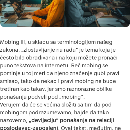
Mobing ili, u skladu sa terminologijom našeg
zakona, „zlostavljanje na radu“ je tema koja je
često bila obrađivana i na koju možete pronaći
puno tekstova na internetu. Reč mobing se
pominje u toj meri da njeno značenje gubi pravi
smisao, tako da nekad i pravi mobing ne bude
tretiran kao takav, jer smo raznorazne oblike
ponašanja podveli pod „mobing“.
Verujem da će se većina složiti sa tim da pod
mobingom podrazumevamo, hajde da tako
nazovemo,
„devijaciju“ ponašanja na relaciji
poslodavac-zaposleni
. Ovaj tekst, međutim, ne