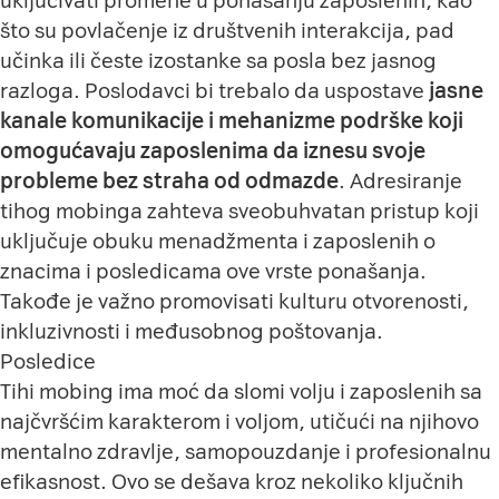
uključivati promene u ponašanju zaposlenih, kao
što su povlačenje iz društvenih interakcija, pad
učinka ili česte izostanke sa posla bez jasnog
razloga. Poslodavci bi trebalo da uspostave
jasne
kanale komunikacije i mehanizme podrške koji
omogućavaju zaposlenima da iznesu svoje
probleme bez straha od odmazde
. Adresiranje
tihog mobinga zahteva sveobuhvatan pristup koji
uključuje obuku menadžmenta i zaposlenih o
znacima i posledicama ove vrste ponašanja.
Takođe je važno promovisati kulturu otvorenosti,
inkluzivnosti i međusobnog poštovanja.
Posledice
Tihi mobing ima moć da slomi volju i zaposlenih sa
najčvršćim karakterom i voljom, utičući na njihovo
mentalno zdravlje, samopouzdanje i profesionalnu
efikasnost. Ovo se dešava kroz nekoliko ključnih