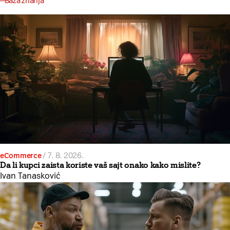
Baza znanja
eCommerce
/
7. 8. 2026.
Da li kupci zaista koriste vaš sajt onako kako mislite?
Ivan Tanasković