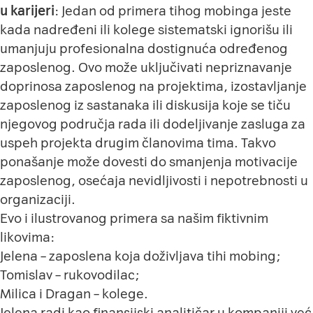
u karijeri
: Jedan od primera tihog mobinga jeste
kada nadređeni ili kolege sistematski ignorišu ili
umanjuju profesionalna dostignuća određenog
zaposlenog. Ovo može uključivati nepriznavanje
doprinosa zaposlenog na projektima, izostavljanje
zaposlenog iz sastanaka ili diskusija koje se tiču
njegovog područja rada ili dodeljivanje zasluga za
uspeh projekta drugim članovima tima. Takvo
ponašanje može dovesti do smanjenja motivacije
zaposlenog, osećaja nevidljivosti i nepotrebnosti u
organizaciji.
Evo i ilustrovanog primera sa našim fiktivnim
likovima:
Jelena – zaposlena koja doživljava tihi mobing;
Tomislav – rukovodilac;
Milica i Dragan – kolege.
Jelena radi kao finansijski analitičar u kompaniji već