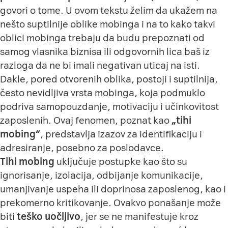
govori o tome. U ovom tekstu želim da ukažem na
nešto suptilnije oblike mobinga i na to kako takvi
oblici mobinga trebaju da budu prepoznati od
samog vlasnika biznisa ili odgovornih lica baš iz
razloga da ne bi imali negativan uticaj na isti.
Dakle, pored otvorenih oblika, postoji i suptilnija,
često nevidljiva vrsta mobinga, koja podmuklo
podriva samopouzdanje, motivaciju i učinkovitost
zaposlenih. Ovaj fenomen, poznat kao
„
tihi
mobing“
, predstavlja izazov za identifikaciju i
adresiranje, posebno za poslodavce.
Tihi mobing
uključuje postupke kao što su
ignorisanje, izolacija, odbijanje komunikacije,
umanjivanje uspeha ili doprinosa zaposlenog, kao i
prekomerno kritikovanje. Ovakvo ponašanje može
biti
teško uočljivo
, jer se ne manifestuje kroz