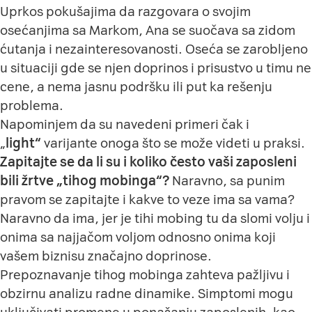
Uprkos pokušajima da razgovara o svojim
osećanjima sa Markom, Ana se suočava sa zidom
ćutanja i nezainteresovanosti. Oseća se zarobljeno
u situaciji gde se njen doprinos i prisustvo u timu ne
cene, a nema jasnu podršku ili put ka rešenju
problema.
Napominjem da su navedeni primeri čak i
„
light“
varijante onoga što se može videti u praksi.
Zapitajte se da li su i koliko često vaši zaposleni
bili žrtve „tihog mobinga“?
Naravno, sa punim
pravom se zapitajte i kakve to veze ima sa vama?
Naravno da ima, jer je tihi mobing tu da slomi volju i
onima sa najjačom voljom odnosno onima koji
vašem biznisu značajno doprinose.
Prepoznavanje tihog mobinga zahteva pažljivu i
obzirnu analizu radne dinamike. Simptomi mogu