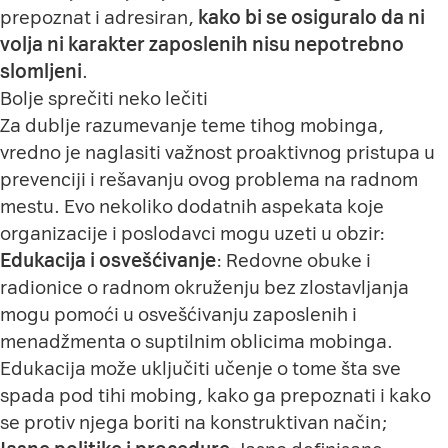
prepoznat i adresiran,
kako bi se osiguralo da ni
volja ni karakter zaposlenih nisu nepotrebno
slomljeni
.
Bolje sprečiti neko lečiti
Za dublje razumevanje teme tihog mobinga,
vredno je naglasiti važnost proaktivnog pristupa u
prevenciji i rešavanju ovog problema na radnom
mestu. Evo nekoliko dodatnih aspekata koje
organizacije i poslodavci mogu uzeti u obzir:
Edukacija i osvešćivanje
: Redovne obuke i
radionice o radnom okruženju bez zlostavljanja
mogu pomoći u osvešćivanju zaposlenih i
menadžmenta o suptilnim oblicima mobinga.
Edukacija može uključiti učenje o tome šta sve
spada pod tihi mobing, kako ga prepoznati i kako
se protiv njega boriti na konstruktivan način;