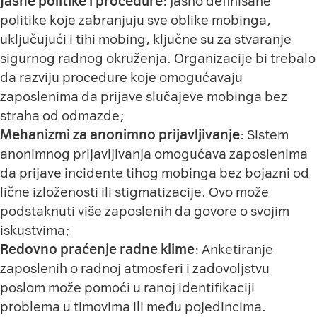
Jasne politike i procedure
: Jasno definisane
politike koje zabranjuju sve oblike mobinga,
uključujući i tihi mobing, ključne su za stvaranje
sigurnog radnog okruženja. Organizacije bi trebalo
da razviju procedure koje omogućavaju
zaposlenima da prijave slučajeve mobinga bez
straha od odmazde;
Mehanizmi za anonimno prijavljivanje
: Sistem
anonimnog prijavljivanja omogućava zaposlenima
da prijave incidente tihog mobinga bez bojazni od
lične izloženosti ili stigmatizacije. Ovo može
podstaknuti više zaposlenih da govore o svojim
iskustvima;
Redovno praćenje radne klime
: Anketiranje
zaposlenih o radnoj atmosferi i zadovoljstvu
poslom može pomoći u ranoj identifikaciji
problema u timovima ili među pojedincima.