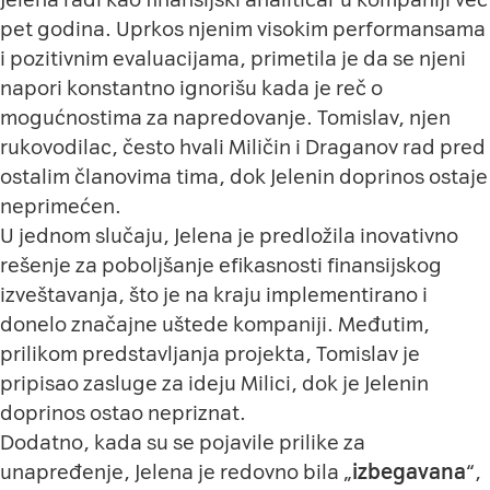
pet godina. Uprkos njenim visokim performansama
i pozitivnim evaluacijama, primetila je da se njeni
napori konstantno ignorišu kada je reč o
mogućnostima za napredovanje. Tomislav, njen
rukovodilac, često hvali Miličin i Draganov rad pred
ostalim članovima tima, dok Jelenin doprinos ostaje
neprimećen.
U jednom slučaju, Jelena je predložila inovativno
rešenje za poboljšanje efikasnosti finansijskog
izveštavanja, što je na kraju implementirano i
donelo značajne uštede kompaniji. Međutim,
prilikom predstavljanja projekta, Tomislav je
pripisao zasluge za ideju Milici, dok je Jelenin
doprinos ostao nepriznat.
Dodatno, kada su se pojavile prilike za
unapređenje, Jelena je redovno bila „
izbegavana
“,