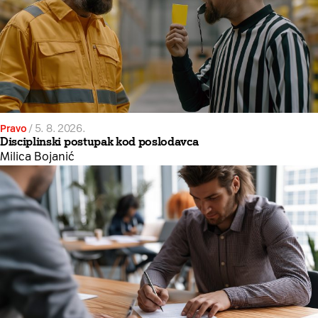
Pravo
/
5. 8. 2026.
Disciplinski postupak kod poslodavca
Milica Bojanić