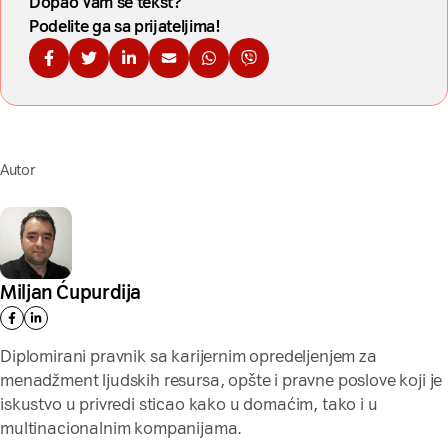
Dopao Vam se tekst?
Podelite ga sa prijateljima!
Podelite na Fejsbuku
Podelite na Tviteru
Podelite na Linkdinu
Podelite na imejl
Podelite na WhatsApp
Podelite na Viberu
Autor
Miljan Ćupurdija
Diplomirani pravnik sa karijernim opredeljenjem za
menadžment ljudskih resursa, opšte i pravne poslove koji je
iskustvo u privredi sticao kako u domaćim, tako i u
multinacionalnim kompanijama.