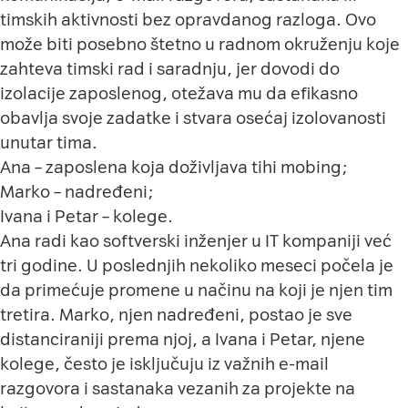
timskih aktivnosti bez opravdanog razloga. Ovo
može biti posebno štetno u radnom okruženju koje
zahteva timski rad i saradnju, jer dovodi do
izolacije zaposlenog, otežava mu da efikasno
obavlja svoje zadatke i stvara osećaj izolovanosti
unutar tima.
Ana – zaposlena koja doživljava tihi mobing;
Marko – nadređeni;
Ivana i Petar – kolege.
Ana radi kao softverski inženjer u IT kompaniji već
tri godine. U poslednjih nekoliko meseci počela je
da primećuje promene u načinu na koji je njen tim
tretira. Marko, njen nadređeni, postao je sve
distanciraniji prema njoj, a Ivana i Petar, njene
kolege, često je isključuju iz važnih e-mail
razgovora i sastanaka vezanih za projekte na