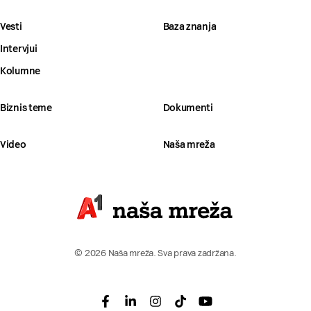
Vesti
Baza znanja
Intervjui
Kolumne
Biznis teme
Dokumenti
Video
Naša mreža
© 2026 Naša mreža. Sva prava zadržana.
Facebook
Linkedin
Instagram
Tiktok
Youtube