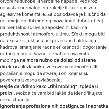
otvorene sukobe ili verbalne napade, već kroz
odsustvo normalne interakcije ili kroz pasivno-
agresivne komentare. Za poslodavce je ključno da
razumeju da tihi mobing može imati dubok uticaj
na mentalno zdravlje zaposlenih, kao i na
produktivnost i atmosferu u timu. Efekti mogu biti
dalekosežni, uključujući povećanu fluktuaciju
kadrova, smanjenje radne efikasnosti i pogoršanje
radnog morala. Važno je znati da ova vrsta
mobinga
ne mora nužno da dolazi od strane
direktora ili vlasnika,
već ovakvu atmosferu ili
ponašanje mogu da stvaraju oni kojima su
poverena izvesna ovlašćenja.
Hajde da vidimo kako „tihi mobing“ izgleda u
praksi.
Možda će vam biti lakše da identifikujete
neku situaciju.
Ignorisanje profesionalnih dostignuća i napretka