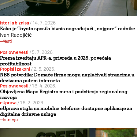
Istorija biznisa
/
14. 7. 2026.
Kako je Toyota spasila biznis nagrađujući „najgore“ radnike
Ivan Radojičić
Vesti
Poslovne vesti
/
5. 7. 2026.
Prema izveštaju APR-a, privreda u 2025. povećala
profitabilnost
Propisi i zakoni
/
2. 5. 2026.
NBS potvrdila: Domaće firme mogu naplaćivati strancima u
devizama putem interneta
Poslovne vesti
/
18. 4. 2026.
Objavljena Mapa Registra mera i podsticaja regionalnog
razvoja
eUprava
/
16. 2. 2026.
eUprava stigla na mobilne telefone: dostupne aplikacije za
digitalne državne usluge
Intervjui