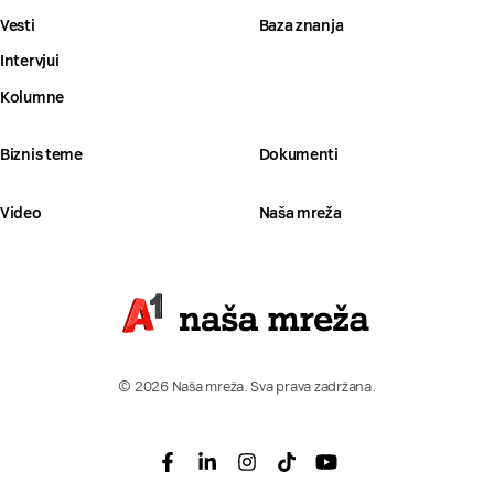
Vesti
Baza znanja
Intervjui
Kolumne
Biznis teme
Dokumenti
Video
Naša mreža
© 2026 Naša mreža. Sva prava zadržana.
Facebook
Linkedin
Instagram
Tiktok
Youtube