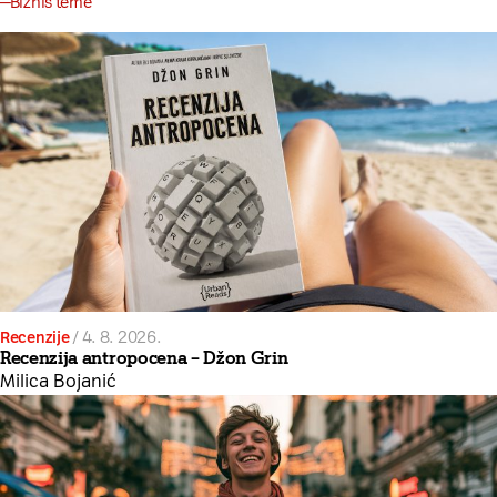
Biznis teme
Recenzije
/
4. 8. 2026.
Recenzija antropocena – Džon Grin
Milica Bojanić