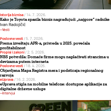
Istorija biznisa
/
14. 7. 2026.
Kako je Toyota spasila biznis nagrađujući „najgore“ radnike
Ivan Radojičić
Vesti
Poslovne vesti
/
5. 7. 2026.
Prema izveštaju APR-a, privreda u 2025. povećala
profitabilnost
Propisi i zakoni
/
2. 5. 2026.
NBS potvrdila: Domaće firme mogu naplaćivati strancima u
devizama putem interneta
Poslovne vesti
/
18. 4. 2026.
Objavljena Mapa Registra mera i podsticaja regionalnog
razvoja
eUprava
/
16. 2. 2026.
eUprava stigla na mobilne telefone: dostupne aplikacije za
digitalne državne usluge
Intervjui