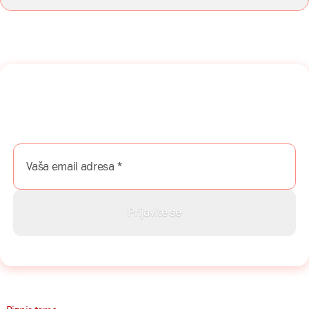
Naša mreža u Vašem inboksu!
Prijavite se na naš newsletter i dobijajte najnovije savete,
vodiče i priče direktno u Vaš inboks.