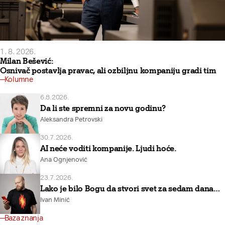
1. 8. 2026.
Milan Bešević:
Osnivač postavlja pravac, ali ozbiljnu kompaniju gradi tim
Kolumne
6.8.2026.
Da li ste spremni za novu godinu?
Aleksandra Petrovski
30.7.2026.
AI neće voditi kompanije. Ljudi hoće.
Ana Ognjenović
23.7.2026.
Lako je bilo Bogu da stvori svet za sedam dana…
Ivan Minić
Baza znanja