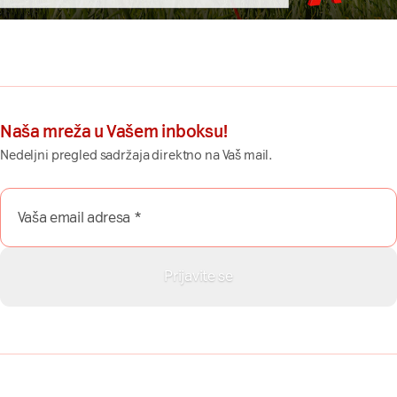
Naša mreža u Vašem inboksu!
Nedeljni pregled sadržaja direktno na Vaš mail.