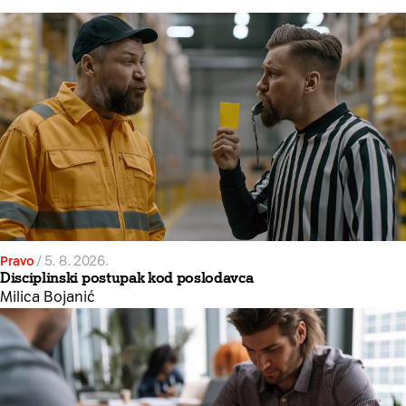
Pravo
/
5. 8. 2026.
Disciplinski postupak kod poslodavca
Milica Bojanić