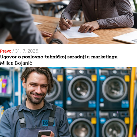
Pravo
/
31. 7. 2026.
Ugovor o poslovno-tehničkoj saradnji u marketingu
Milica Bojanić