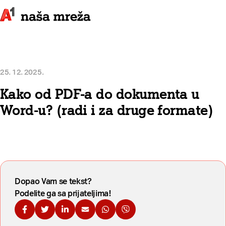
25. 12. 2025.
Kako od PDF-a do dokumenta u
Word-u? (radi i za druge formate)
Dopao Vam se tekst?
Podelite ga sa prijateljima!
Podelite na Fejsbuku
Podelite na Tviteru
Podelite na Linkdinu
Podelite na imejl
Podelite na WhatsApp
Podelite na Viberu