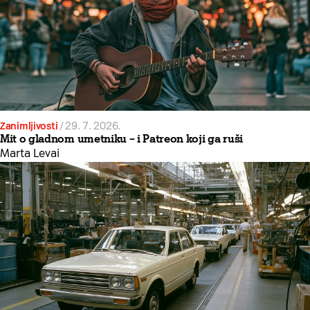
Zanimljivosti
/
29. 7. 2026.
Mit o gladnom umetniku – i Patreon koji ga ruši
Marta Levai