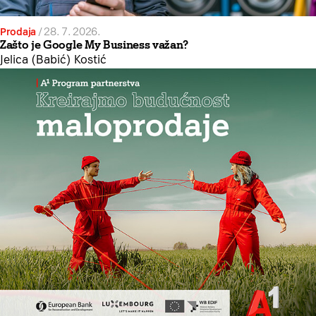
Prodaja
/
28. 7. 2026.
Zašto je Google My Business važan?
Jelica (Babić) Kostić