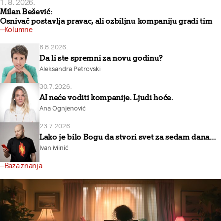
1. 8. 2026.
Milan Bešević:
Osnivač postavlja pravac, ali ozbiljnu kompaniju gradi tim
Kolumne
6.8.2026.
Da li ste spremni za novu godinu?
Aleksandra Petrovski
30.7.2026.
AI neće voditi kompanije. Ljudi hoće.
Ana Ognjenović
23.7.2026.
Lako je bilo Bogu da stvori svet za sedam dana…
Ivan Minić
Baza znanja