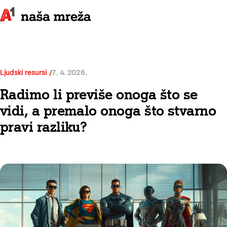
Ljudski resursi
7. 4. 2026.
Radimo li previše onoga što se
vidi, a premalo onoga što stvarno
pravi razliku?