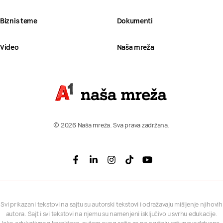
Biznis teme
Dokumenti
Video
Naša mreža
© 2026 Naša mreža. Sva prava zadržana.
Facebook
Linkedin
Instagram
Tiktok
Youtube
Svi prikazani tekstovi na sajtu su autorski tekstovi i odražavaju mišljenje njihovih
autora. Sajt i svi tekstovi na njemu su namenjeni isključivo u svrhu edukacije.