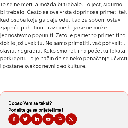
To se ne meri, a možda bi trebalo. To jest, sigurno
bi trebalo. Često se ova vrsta doprinosa primeti tek
kad osoba koja ga daje ode, kad za sobom ostavi
zjapeću pukotinu praznine koja se ne može
jednostavno popuniti. Zato je pametno primetiti to
dok je još uvek tu. Ne samo primetiti, već pohvaliti,
slaviti, nagraditi. Kako smo rekli na početku teksta,
potkrepiti. To je način da se neko ponašanje učvrsti
i postane svakodnevni deo kulture.
Dopao Vam se tekst?
Podelite ga sa prijateljima!
Podelite na Fejsbuku
Podelite na Tviteru
Podelite na Linkdinu
Podelite na imejl
Podelite na WhatsApp
Podelite na Viberu