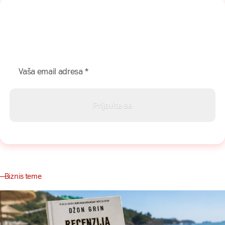
Naša mreža u Vašem inboksu!
Prijavite se na naš newsletter i dobijajte najnovije savete,
vodiče i priče direktno u Vaš inboks.
Biznis teme