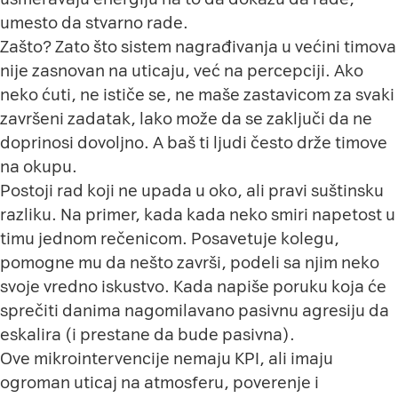
umesto da stvarno rade.
Zašto? Zato što sistem nagrađivanja u većini timova
nije zasnovan na uticaju, već na percepciji. Ako
neko ćuti, ne ističe se, ne maše zastavicom za svaki
završeni zadatak, lako može da se zaključi da ne
doprinosi dovoljno. A baš ti ljudi često drže timove
na okupu.
Postoji rad koji ne upada u oko, ali pravi suštinsku
razliku. Na primer, kada kada neko smiri napetost u
timu jednom rečenicom. Posavetuje kolegu,
pomogne mu da nešto završi, podeli sa njim neko
svoje vredno iskustvo. Kada napiše poruku koja će
sprečiti danima nagomilavano pasivnu agresiju da
eskalira (i prestane da bude pasivna).
Ove mikrointervencije nemaju KPI, ali imaju
ogroman uticaj na atmosferu, poverenje i