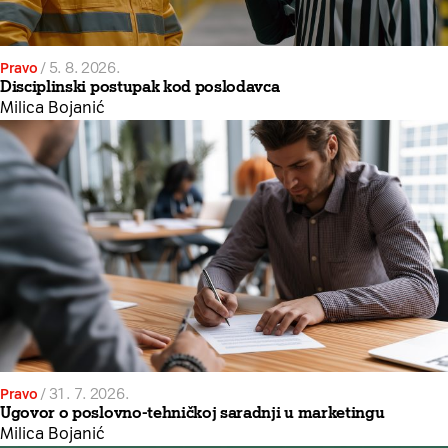
Pravo
/
5. 8. 2026.
Disciplinski postupak kod poslodavca
Milica Bojanić
Pravo
/
31. 7. 2026.
Ugovor o poslovno-tehničkoj saradnji u marketingu
Milica Bojanić