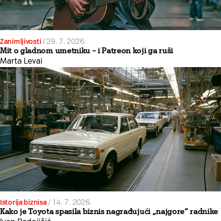
Zanimljivosti
/
29. 7. 2026.
Mit o gladnom umetniku – i Patreon koji ga ruši
Marta Levai
Istorija biznisa
/
14. 7. 2026.
Kako je Toyota spasila biznis nagrađujući „najgore“ radnike