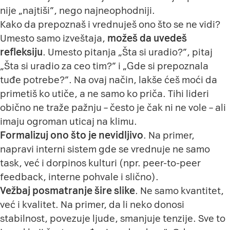
nije „najtiši”, nego najneophodniji.
Kako da prepoznaš i vrednuješ ono što se ne vidi?
Umesto samo izveštaja,
možeš da uvedeš
refleksiju
. Umesto pitanja „Šta si uradio?”, pitaj
„Šta si uradio za ceo tim?” i „Gde si prepoznala
tuđe potrebe?”. Na ovaj način, lakše ćeš moći da
primetiš ko utiče, a ne samo ko priča. Tihi lideri
obično ne traže pažnju – često je čak ni ne vole – ali
imaju ogroman uticaj na klimu.
Formalizuj ono što je nevidljivo
. Na primer,
napravi interni sistem gde se vrednuje ne samo
task, već i dorpinos kulturi (npr. peer-to-peer
feedback, interne pohvale i slično).
Vežbaj posmatranje šire slike
. Ne samo kvantitet,
već i kvalitet. Na primer, da li neko donosi
stabilnost, povezuje ljude, smanjuje tenzije. Sve to