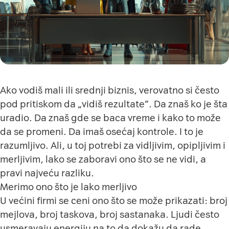
Ako vodiš mali ili srednji biznis, verovatno si često
pod pritiskom da „vidiš rezultate”. Da znaš ko je šta
uradio. Da znaš gde se baca vreme i kako to može
da se promeni. Da imaš osećaj kontrole. I to je
razumljivo. Ali, u toj potrebi za vidljivim, opipljivim i
merljivim, lako se zaboravi ono što se ne vidi, a
pravi najveću razliku.
Merimo ono što je lako merljivo
U većini firmi se ceni ono što se može prikazati: broj
mejlova, broj taskova, broj sastanaka. Ljudi često
usmeravaju energiju na to da dokažu da rade,