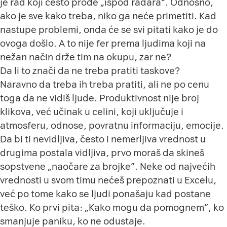
je rad koji često prođe „ispod radara“. Odnosno,
ako je sve kako treba, niko ga neće primetiti. Kad
nastupe problemi, onda će se svi pitati kako je do
ovoga došlo. A to nije fer prema ljudima koji na
nežan način drže tim na okupu, zar ne?
Da li to znači da ne treba pratiti taskove?
Naravno da treba ih treba pratiti, ali ne po cenu
toga da ne vidiš ljude. Produktivnost nije broj
klikova, već učinak u celini, koji uključuje i
atmosferu, odnose, povratnu informaciju, emocije.
Da bi ti nevidljiva, često i nemerljiva vrednost u
drugima postala vidljiva, prvo moraš da skineš
sopstvene „naočare za brojke”. Neke od najvećih
vrednosti u svom timu nećeš prepoznati u Excelu,
već po tome kako se ljudi ponašaju kad postane
teško. Ko prvi pita: „Kako mogu da pomognem”, ko
smanjuje paniku, ko ne odustaje.