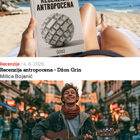
Recenzije
/
4. 8. 2026.
Recenzija antropocena – Džon Grin
Milica Bojanić