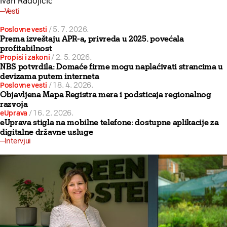
Ivan Radojičić
Vesti
Poslovne vesti
/
5. 7. 2026.
Prema izveštaju APR-a, privreda u 2025. povećala
profitabilnost
Propisi i zakoni
/
2. 5. 2026.
NBS potvrdila: Domaće firme mogu naplaćivati strancima u
devizama putem interneta
Poslovne vesti
/
18. 4. 2026.
Objavljena Mapa Registra mera i podsticaja regionalnog
razvoja
eUprava
/
16. 2. 2026.
eUprava stigla na mobilne telefone: dostupne aplikacije za
digitalne državne usluge
Intervjui