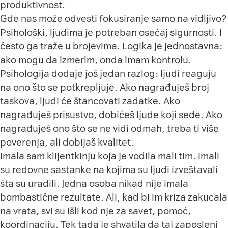
produktivnost.
Gde nas može odvesti fokusiranje samo na vidljivo?
Psihološki, ljudima je potreban osećaj sigurnosti. I
često ga traže u brojevima. Logika je jednostavna:
ako mogu da izmerim, onda imam kontrolu.
Psihologija dodaje još jedan razlog: ljudi reaguju
na ono što se potkrepljuje. Ako nagrađuješ broj
taskova, ljudi će štancovati zadatke. Ako
nagrađuješ prisustvo, dobićeš ljude koji sede. Ako
nagrađuješ ono što se ne vidi odmah, treba ti više
poverenja, ali dobijaš kvalitet.
Imala sam klijentkinju koja je vodila mali tim. Imali
su redovne sastanke na kojima su ljudi izveštavali
šta su uradili. Jedna osoba nikad nije imala
bombastične rezultate. Ali, kad bi im kriza zakucala
na vrata, svi su išli kod nje za savet, pomoć,
koordinaciju. Tek tada je shvatila da taj zaposleni