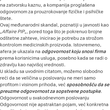
na zatvorsku kaznu, a kompanija proglašena
odgovornom za prouzrokovanje fizičke i psihičke
štete.
Ovaj međunarodni skandal, poznatiji u javnosti kao
„
Affaire PIP
„, pored toga što je pokrenuo brojne
odštetne zahteve, inicirao je potrebu za strožom
kontrolom medicinskih proizvoda. Istovremeno,
afera je ukazala na
odgovornost koju snosi firma
prema korisnicima usluga, posebno kada se radi o
zdravlju kao najvišoj vrednosti.
U skladu sa uvodnim citatom, možemo slobodno
reći da se veličina u poslovanju ne meri samo
profitom i visinom prihoda, već
sposobnošću da se
preuzme odgovornost za sopstvene postupke
.
Odgovornost u svakodnevnom poslovanju
Odgovornost nije apstraktan pojam, već konkretna