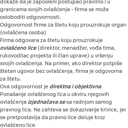
dokaže da je zaposleni postupao pravilno i u
granicama svojih ovlašćenja – firma se može
osloboditi odgovornosti.
Odgovornost firme za štetu koju prouzrokuje organ
(ovlašćena osoba)
Firma odgovara za štetu koju prouzrokuje
ovlašćeno lice
(direktor, menadžer, vođa tima,
rukovodilac projekta ili član uprave) u vršenju
svojih ovlašćenja. Na primer, ako direktor potpiše
štetan ugovor bez ovlašćenja, firma je odgovorna
za štetu.
Ova odgovornost je
direktna i objektivna
.
Ponašanje ovlašćenog lica u okviru njegovih
ovlašćenja
izjednačava se
sa radnjom samog
pravnog lica. Ne zahteva se dokazivanje krivice, jer
se pretpostavlja da pravno lice deluje kroz
ovlašćeno lice.