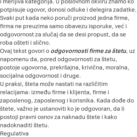
i merljiva kategorija. U poslovnom okviru znamo ko
potpisuje ugovor, donosi odluke i delegira zadatke.
Svaki put kada neko poruči proizvod jedna firme,
firma ne preuzima samo obavezu isporuke, već i
odgovornost za slučaj da se desi propust, da se
roba ošteti i slično.
Ovaj tekst govori o
odgovornosti firme za štetu
, uz
napomenu da, pored odgovornosti za štetu,
postoje ugovorna, prekršajna, krivična, moralna,
socijalna odgovornost i druge.
U praksi, šteta može nastati na različitim
relacijama: između firme i klijenta, firme i
zaposlenog, zaposlenog i korisnika. Kada dođe do
štete, važno je ustanoviti ko je odgovoran, da li
postoji pravni osnov za naknadu štete i kako
nadoknaditi štetu.
Regulativa