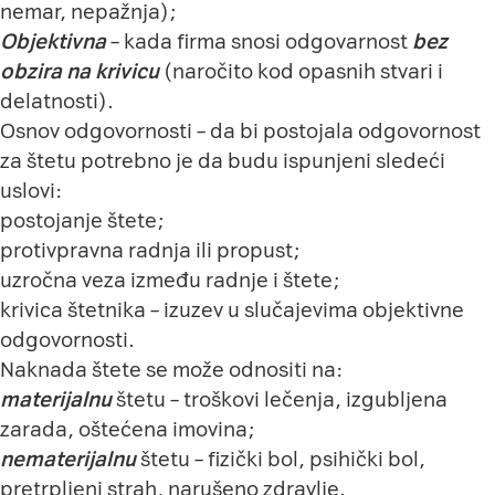
nemar, nepažnja);
Objektivna
– kada firma snosi odgovarnost
bez
obzira na krivicu
(naročito kod opasnih stvari i
delatnosti).
Osnov odgovornosti – da bi postojala odgovornost
za štetu potrebno je da budu ispunjeni sledeći
uslovi:
postojanje štete;
protivpravna radnja ili propust;
uzročna veza između radnje i štete;
krivica štetnika – izuzev u slučajevima objektivne
odgovornosti.
Naknada štete se može odnositi na:
materijalnu
štetu – troškovi lečenja, izgubljena
zarada, oštećena imovina;
nematerijalnu
štetu – fizički bol, psihički bol,
pretrpljeni strah, narušeno zdravlje.