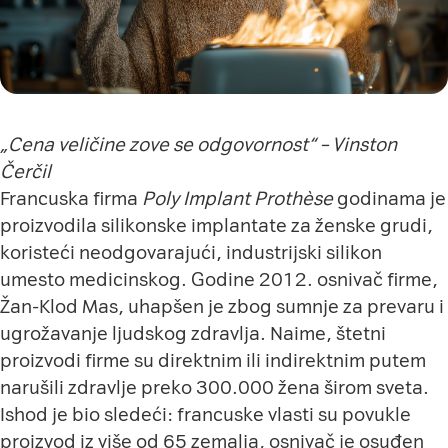
„Cena veličine zove se odgovornost“ – Vinston
Čerčil
Francuska firma
Poly Implant Prothèse
godinama je
proizvodila silikonske implantate za ženske grudi,
koristeći neodgovarajući, industrijski silikon
umesto medicinskog. Godine 2012. osnivač firme,
Žan-Klod Mas, uhapšen je zbog sumnje za prevaru i
ugrožavanje ljudskog zdravlja. Naime, štetni
proizvodi firme su direktnim ili indirektnim putem
narušili zdravlje preko 300.000 žena širom sveta.
Ishod je bio sledeći: francuske vlasti su povukle
proizvod iz više od 65 zemalja, osnivač je osuđen