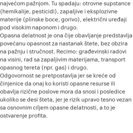
najvećom pažnjom. Tu spadaju: otrovne supstance
(hemikalije, pesticidi), zapaljive i eksplozivne
materije (plinske boce, gorivo), električni uređaji
pod visokim naponom i drugo.
Opasna delatnost je ona čije obavljanje predstavlja
povećanu opasnost za nastanak štete, bez obzira
na pažnju i stručnost. Recimo: građevinski radovi
na visini, rad sa zapaljivim materijama, transport
opasnog tereta (npr. gas) i drugo.
Odgovornost se pretpostavlja jer se kreće od
činjenice da onaj ko koristi opasne resurse ili
obavlja rizične poslove mora da snosi i posledice
ukoliko se desi šteta, jer je rizik upravo tesno vezan
sa osnovnim ciljem opasne delatnosti, a to je
ostvarenje profita.