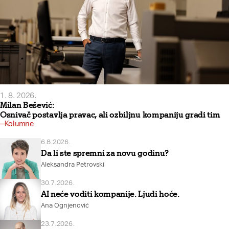
1. 8. 2026.
Milan Bešević:
Osnivač postavlja pravac, ali ozbiljnu kompaniju gradi tim
Kolumne
6.8.2026.
Da li ste spremni za novu godinu?
Aleksandra Petrovski
30.7.2026.
AI neće voditi kompanije. Ljudi hoće.
Ana Ognjenović
23.7.2026.