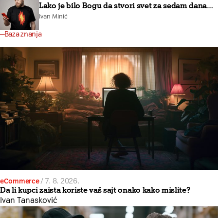
Lako je bilo Bogu da stvori svet za sedam dana…
Ivan Minić
Baza znanja
eCommerce
/
7. 8. 2026.
Da li kupci zaista koriste vaš sajt onako kako mislite?
Ivan Tanasković