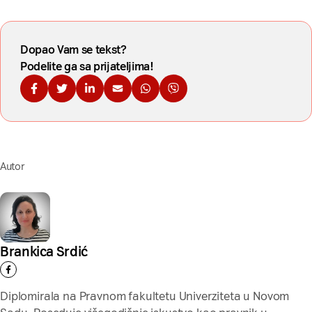
Dopao Vam se tekst?
Podelite ga sa prijateljima!
Podelite na Fejsbuku
Podelite na Tviteru
Podelite na Linkdinu
Podelite na imejl
Podelite na WhatsApp
Podelite na Viberu
Autor
Brankica Srdić
Diplomirala na Pravnom fakultetu Univerziteta u Novom