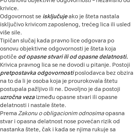
Po osnovu objektivne odgovornosti – nezavisno od
krivice.
Odgovornost se
isključuje
ako je šteta nastala
isključivo krivicom zaposlenog, trećeg lica ili usled
više sile.
Tipičan slučaj kada pravno lice odgovara po
osnovu objektivne odgovornosti je šteta koja
potiče
od opasne stvari ili od opasne delatnosti.
Krivica pravnog lica se ne dovodi u pitanje. Postoji
pretpostavka
odgovornosti
poslodavca bez obzira
na to da li je osoba koja je prourokovala štetu
postupala pažljivo ili ne. Dovoljno je da postoji
uzročna veza
između opasne stvari ili opasne
delatnosti i nastale štete.
Prema
Zakonu o obligacionim odnosima
opasna
stvar i opasna delatnost nose povećan rizik od
nastanka štete, čak i kada se njima rukuje sa