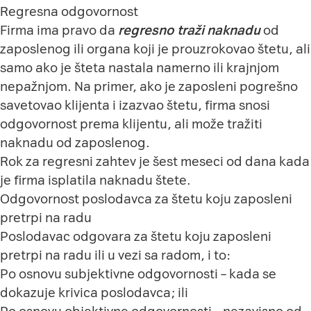
Regresna odgovornost
Firma ima pravo da
regresno traži naknadu
od
zaposlenog ili organa koji je prouzrokovao štetu, ali
samo ako je šteta nastala namerno ili krajnjom
nepažnjom. Na primer, ako je zaposleni pogrešno
savetovao klijenta i izazvao štetu, firma snosi
odgovornost prema klijentu, ali može tražiti
naknadu od zaposlenog.
Rok za regresni zahtev je šest meseci od dana kada
je firma isplatila naknadu štete.
Odgovornost poslodavca za štetu koju zaposleni
pretrpi na radu
Poslodavac odgovara za štetu koju zaposleni
pretrpi na radu ili u vezi sa radom, i to:
Po osnovu subjektivne odgovornosti – kada se
dokazuje krivica poslodavca; ili