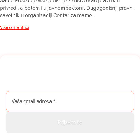
Sadu. Poseduje višegodišnje iskustvo kao pravnik u
privredi, a potom i u javnom sektoru. Dugogodišnji pravni
savetnik u organizaciji Centar za mame.
Više o Brankici
Naša mreža u Vašem inboksu!
Prijavite se na naš newsletter i dobijajte najnovije savete,
vodiče i priče direktno u Vaš inboks.