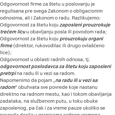
Odgovornost firme za štetu u poslovanju je
regulisana pre svega Zakonom o obligacionim
odnosima, ali i Zakonom o radu. Razlikujemo:
Odgovornost za štetu koju
zaposleni prouzrokuje
trećem licu
u obavljanju posla ili povodom rada;
Odgovornost za štetu koju
prouzrokuju organi
firme
(direktor, rukovodilac ili drugo ovlašćeno
lice);
Odgovornost u oblasti radnih odnosa, tj.
odgovornost poslodavca za štetu koju zaposleni
pretrpi
na radu ili u vezi sa radom.
Napomenimo da pojam „
na radu ili u vezi sa
radom
“ obuhvata sve povrede koje nastanu
direktno na radnom mestu, kao i tokom obavljanja
zadataka, na službenom putu, u toku obuke
zaposlenog, pa čak i za vreme pauze ukoliko se
povreda desila u granicama radnog vremena.