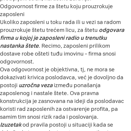
Odgovornost firme za štetu koju prouzrokuje
zaposleni
Ukoliko zaposleni u toku rada ili u vezi sa radom
prouzrokuje štetu trećem licu, za štetu
odgovara
firma u kojoj je zaposleni radio u trenutku
nastanka štete
. Recimo, zaposleni prilikom
dostave robe ošteti tuđu imovinu – firma snosi
odgovornost.
Ova odgovornost je objektivna, tj, ne mora se
dokazivati krivica poslodavca, već je dovoljno da
postoji
uzročna
veza
između ponašanja
zaposlenog i nastale štete. Ova pravna
konstrukcija je zasnovana na ideji da poslodavac
koristi rad zaposlenih za ostvarenje profita, pa
samim tim snosi rizik rada i poslovanja.
Izuzetak
od pravila postoji u situaciji kada se