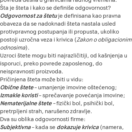
Šta je šteta i kako se definiše odgovornost?
Odgovornost za štetu
je definisana kao pravna
obaveza da se nadoknadi šteta nastala usled
protivpravnog postupanja ili propusta, ukoliko
postoji uzročna veza i krivica (
Zakon o obligacionim
odnosima
)
.
Uzroci štete mogu biti najrazličitiji, od kašnjenja u
isporuci, preko povrede zaposlenog, do
neispravnosti proizvoda.
Pričinjena šteta može biti u vidu:
Obične štete
–
umanjenje imovine oštećenog;
Izmakle koristi
– sprečavanje povećanja imovine;
Nematerijalne štete
–
fizički bol, psihički bol,
pretrpljeni strah, narušeno zdravlje.
Dva su oblika odgovornosti firme:
Subjektivna
– kada se
dokazuje krivica
(namera,