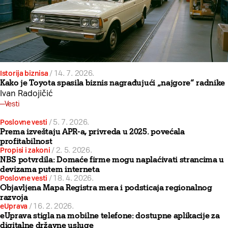
Istorija biznisa
/
14. 7. 2026.
Kako je Toyota spasila biznis nagrađujući „najgore“ radnike
Ivan Radojičić
Vesti
Poslovne vesti
/
5. 7. 2026.
Prema izveštaju APR-a, privreda u 2025. povećala
profitabilnost
Propisi i zakoni
/
2. 5. 2026.
NBS potvrdila: Domaće firme mogu naplaćivati strancima u
devizama putem interneta
Poslovne vesti
/
18. 4. 2026.
Objavljena Mapa Registra mera i podsticaja regionalnog
razvoja
eUprava
/
16. 2. 2026.
eUprava stigla na mobilne telefone: dostupne aplikacije za
digitalne državne usluge