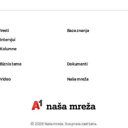
Vesti
Baza znanja
Intervjui
Kolumne
Biznis teme
Dokumenti
Video
Naša mreža
© 2026 Naša mreža. Sva prava zadržana.