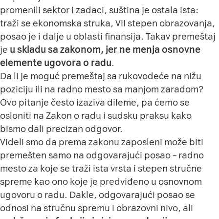
promenili sektor i zadaci, suština je ostala ista:
traži se ekonomska struka, VII stepen obrazovanja,
posao je i dalje u oblasti finansija. Takav premeštaj
je
u skladu sa zakonom, jer ne menja osnovne
elemente ugovora o radu
.
Da li je moguć premeštaj sa rukovodeće na nižu
poziciju ili na radno mesto sa manjom zaradom?
Ovo pitanje često izaziva dileme, pa ćemo se
osloniti na Zakon o radu i sudsku praksu kako
bismo dali precizan odgovor.
Videli smo da prema zakonu zaposleni može biti
premešten samo na odgovarajući posao – radno
mesto za koje se traži ista vrsta i stepen stručne
spreme kao ono koje je predviđeno u osnovnom
ugovoru o radu. Dakle, odgovarajući posao se
odnosi na stručnu spremu i obrazovni nivo, ali