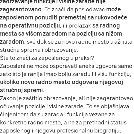
zadržavanje funkcije i visine zarade nije
zagarantovano
. To znači da poslodavac
može
zaposlenom ponuditi premeštaj sa rukovodeće
na operativnu poziciju
, ili prelazak
sa radnog
mesta sa višom zaradom na poziciju sa nižom
zaradom
, sve dok se za novo radno mesto traži ista
stručna sprema i obrazovanje.
Šta to znači za zaposlenog u praksi?
Zaposleni ne može osporavati aneks ugovora samo
zato što je ranije imao bolju zaradu ili višu funkciju,
ukoliko novo radno mesto odgovara njegovoj
stručnoj spremi
.
Zakon je zaštitio obrazovanje, ali nije zagarantovao
očuvanje pozicije i visine zarade. To se objašnjava
činjenicom da su zarada i funkcija vezane za
konkretno radno mesto, a ne za prethodni status
zaposlenog i njegovu profesionalnu biografiju.