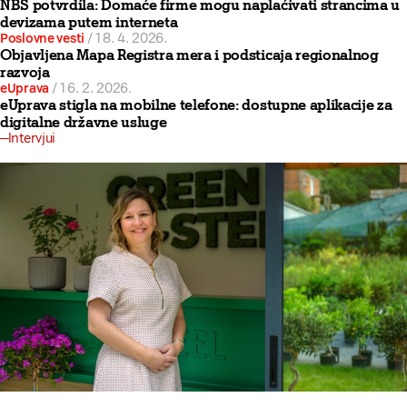
NBS potvrdila: Domaće firme mogu naplaćivati strancima u
devizama putem interneta
Poslovne vesti
/
18. 4. 2026.
Objavljena Mapa Registra mera i podsticaja regionalnog
razvoja
eUprava
/
16. 2. 2026.
eUprava stigla na mobilne telefone: dostupne aplikacije za
digitalne državne usluge
Intervjui