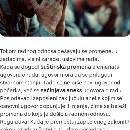
Tokom radnog odnosa dešavaju se promene: u
zadacima, visini zarade, uslovima rada.
Kada se dogodi
suštinska promena
elemenata
ugovora o radu, ugovor mora da se prilagodi
stvarnom stanju. Tada se ne piše novi ugovor od
početka, već se
sačinjava aneks
ugovora o radu.
Poslodavac i zaposleni zaključuju aneks kojim se
osnovni ugovor dopunjuje ili menja, čime se beleži
promena do koje je došlo u radnom odnosu.
Regulativa: Kada je premeštaj zaposlenog zakonit?
Zakon o radu u članu 171. daje poslodavcu