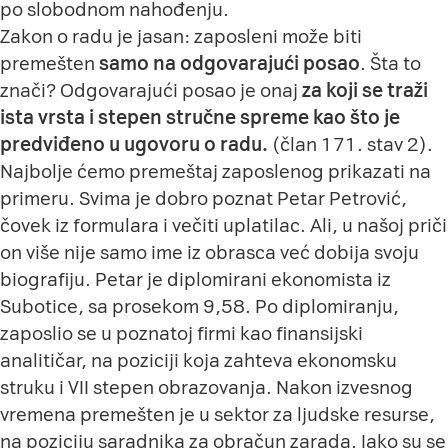
po slobodnom nahođenju.
Zakon o radu je jasan: zaposleni može biti
premešten
samo na
odgovarajući posao
. Šta to
znači? Odgovarajući posao je onaj
za koji se traži
ista vrsta i stepen stručne spreme kao što je
predviđeno u ugovoru o radu.
(član 171. stav 2).
Najbolje ćemo premeštaj zaposlenog prikazati na
primeru. Svima je dobro poznat Petar Petrović,
čovek iz formulara i večiti uplatilac. Ali, u našoj priči
on više nije samo ime iz obrasca već dobija svoju
biografiju. Petar je diplomirani ekonomista iz
Subotice, sa prosekom 9,58. Po diplomiranju,
zaposlio se u poznatoj firmi kao finansijski
analitičar, na poziciji koja zahteva ekonomsku
struku i VII stepen obrazovanja. Nakon izvesnog
vremena premešten je u sektor za ljudske resurse,
na poziciju saradnika za obračun zarada. Iako su se