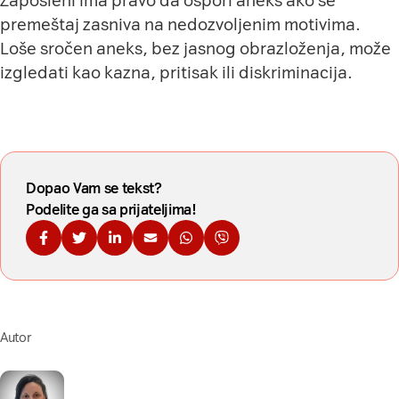
Zaposleni ima pravo da ospori aneks ako se
premeštaj zasniva na nedozvoljenim motivima.
Loše sročen aneks, bez jasnog obrazloženja, može
izgledati kao kazna, pritisak ili diskriminacija.
Dopao Vam se tekst?
Podelite ga sa prijateljima!
Podelite na Fejsbuku
Podelite na Tviteru
Podelite na Linkdinu
Podelite na imejl
Podelite na WhatsApp
Podelite na Viberu
Autor