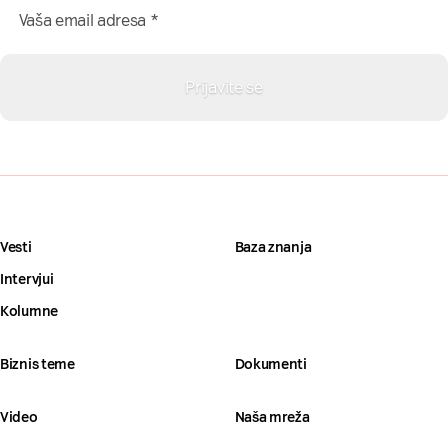
Vesti
Baza znanja
Intervjui
Kolumne
Biznis teme
Dokumenti
Video
Naša mreža