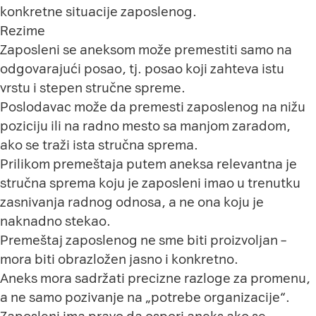
konkretne situacije zaposlenog.
Rezime
Zaposleni se aneksom može premestiti samo na
odgovarajući posao, tj. posao koji zahteva istu
vrstu i stepen stručne spreme.
Poslodavac može da premesti zaposlenog na nižu
poziciju ili na radno mesto sa manjom zaradom,
ako se traži ista stručna sprema.
Prilikom premeštaja putem aneksa relevantna je
stručna sprema koju je zaposleni imao u trenutku
zasnivanja radnog odnosa, a ne ona koju je
naknadno stekao.
Premeštaj zaposlenog ne sme biti proizvoljan –
mora biti obrazložen jasno i konkretno.
Aneks mora sadržati precizne razloge za promenu,
a ne samo pozivanje na „potrebe organizacije“.