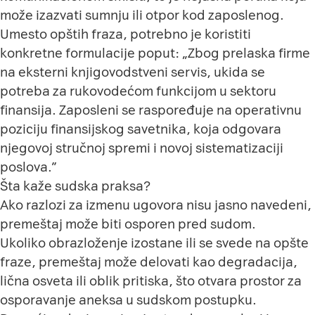
može izazvati sumnju ili otpor kod zaposlenog.
Umesto opštih fraza, potrebno je koristiti
konkretne formulacije poput: „Zbog prelaska firme
na eksterni knjigovodstveni servis, ukida se
potreba za rukovodećom funkcijom u sektoru
finansija. Zaposleni se raspoređuje na operativnu
poziciju finansijskog savetnika, koja odgovara
njegovoj stručnoj spremi i novoj sistematizaciji
poslova.”
Šta kaže sudska praksa?
Ako razlozi za izmenu ugovora nisu jasno navedeni,
premeštaj može biti osporen pred sudom.
Ukoliko obrazloženje izostane ili se svede na opšte
fraze, premeštaj može delovati kao degradacija,
lična osveta ili oblik pritiska, što otvara prostor za
osporavanje aneksa u sudskom postupku.