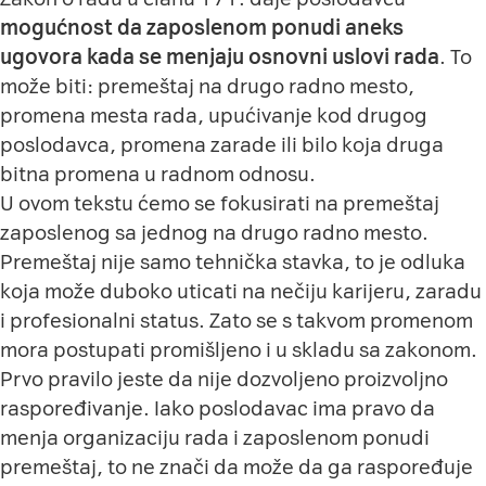
mogućnost da zaposlenom ponudi aneks
ugovora kada se menjaju osnovni uslovi rada
. To
može biti: premeštaj na drugo radno mesto,
promena mesta rada, upućivanje kod drugog
poslodavca, promena zarade ili bilo koja druga
bitna promena u radnom odnosu.
U ovom tekstu ćemo se fokusirati na premeštaj
zaposlenog sa jednog na drugo radno mesto.
Premeštaj nije samo tehnička stavka, to je odluka
koja može duboko uticati na nečiju karijeru, zaradu
i profesionalni status. Zato se s takvom promenom
mora postupati promišljeno i u skladu sa zakonom.
Prvo pravilo jeste da nije dozvoljeno proizvoljno
raspoređivanje. Iako poslodavac ima pravo da
menja organizaciju rada i zaposlenom ponudi
premeštaj, to ne znači da može da ga raspoređuje