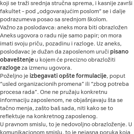
koji se traži srednja stručna sprema, i kasnije završi
fakultet – pod „odgovarajućim poslom“ se i dalje
podrazumeva posao sa srednjom školom.
Važno za poslodavca: aneks mora biti obrazložen
Aneks ugovora o radu nije samo papir; on mora
imati svoju priču, pozadinu i razloge. Uz aneks,
poslodavac je dužan da zaposlenom uruči
pisano
obaveštenje
u kojem će precizno obrazložiti
razloge
za izmenu ugovora.
Poželjno je
izbegavati opšte formulacije
, poput
“usled organizacionih promena” ili “zbog potreba
procesa rada”. One ne pružaju konkretnu
informaciju zaposlenom, ne objašnjavaju šta se
tačno menja, zašto baš sada, niti kako se to
reflektuje na konkretnog zaposlenog.
U pravnom smislu, to je nedovoljno obrazloženje. U
komunikacionom smislu, to je nejasna poruka koja