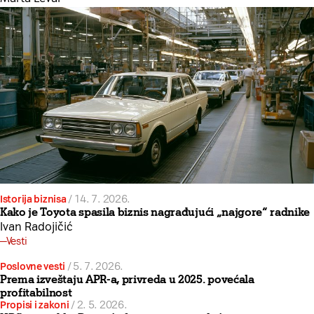
Istorija biznisa
/
14. 7. 2026.
Kako je Toyota spasila biznis nagrađujući „najgore“ radnike
Ivan Radojičić
Vesti
Poslovne vesti
/
5. 7. 2026.
Prema izveštaju APR-a, privreda u 2025. povećala
profitabilnost
Propisi i zakoni
/
2. 5. 2026.