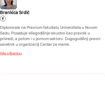
Brankica Srdić
Diplomirala na Pravnom fakultetu Univerziteta u Novom
Sadu. Poseduje višegodišnje iskustvo kao pravnik u
privredi, a potom i u javnom sektoru. Dugogodišnji pravni
savetnik u organizaciji Centar za mame.
Više o Brankici
Naša mreža u Vašem inboksu!
Prijavite se na naš newsletter i dobijajte najnovije savete,
vodiče i priče direktno u Vaš inboks.