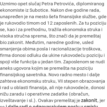
Uzmimo opet slučaj Petra Petrovića, diplomiranog
ekonomiste iz Subotice. Nakon dve godine rada,
unapređen je na mesto šefa finansijske službe, gde
je rukovodio timom od 12 zaposlenih. Za tu poziciju
se, kao i za prethodnu, tražila ekonomska struka i
visoka stručna sprema, što znači da je premeštaj
bio zakonit. Međutim, naredne godine, usled
smanjenja obima posla i racionalizacije troškova,
firma donosi odluku da ukine rukovodeću poziciju i
spoji više funkcija u jedan tim. Zaposlenom se nudi
aneks ugovora kojim se premešta na poziciju
finansijskog savetnika. Novo radno mesto i dalje
zahteva ekonomsku struku, VII stepen obrazovanja
i rad u oblasti finansija, ali nije rukovodeće, donosi
nižu zaradu i operativne zadatke (obračun,
izveštavanje i sl.). Ovakav premeštaj je
zakonit
, jer
se
i dalje radi o odgovarajućem poslu u smislu