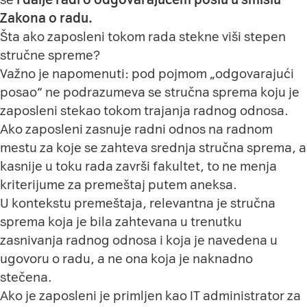
Zakona o radu.
Šta ako zaposleni tokom rada stekne viši stepen
stručne spreme?
Važno je napomenuti: pod pojmom „odgovarajući
posao“ ne podrazumeva se stručna sprema koju je
zaposleni stekao tokom trajanja radnog odnosa.
Ako zaposleni zasnuje radni odnos na radnom
mestu za koje se zahteva srednja stručna sprema, a
kasnije u toku rada završi fakultet, to ne menja
kriterijume za premeštaj putem aneksa.
U kontekstu premeštaja, relevantna je stručna
sprema koja je bila zahtevana u trenutku
zasnivanja radnog odnosa i koja je navedena u
ugovoru o radu, a ne ona koja je naknadno
stečena.
Ako je zaposleni je primljen kao IT administrator za