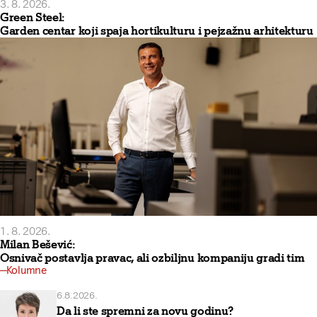
3. 8. 2026.
Green Steel:
Garden centar koji spaja hortikulturu i pejzažnu arhitekturu
1. 8. 2026.
Milan Bešević:
Osnivač postavlja pravac, ali ozbiljnu kompaniju gradi tim
Kolumne
6.8.2026.
Da li ste spremni za novu godinu?