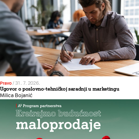
Pravo
/
31. 7. 2026.
Ugovor o poslovno-tehničkoj saradnji u marketingu
Milica Bojanić