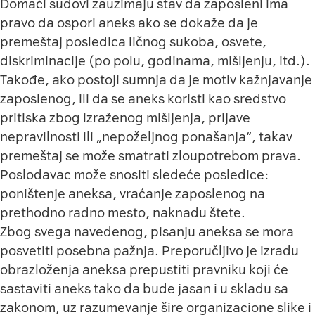
Domaći sudovi zauzimaju stav da zaposleni ima
pravo da ospori aneks ako se dokaže da je
premeštaj posledica ličnog sukoba, osvete,
diskriminacije (po polu, godinama, mišljenju, itd.).
Takođe, ako postoji sumnja da je motiv kažnjavanje
zaposlenog, ili da se aneks koristi kao sredstvo
pritiska zbog izraženog mišljenja, prijave
nepravilnosti ili „nepoželjnog ponašanja“, takav
premeštaj se može smatrati zloupotrebom prava.
Poslodavac može snositi sledeće posledice:
poništenje aneksa, vraćanje zaposlenog na
prethodno radno mesto, naknadu štete.
Zbog svega navedenog, pisanju aneksa se mora
posvetiti posebna pažnja. Preporučljivo je izradu
obrazloženja aneksa prepustiti pravniku koji će
sastaviti aneks tako da bude jasan i u skladu sa
zakonom, uz razumevanje šire organizacione slike i