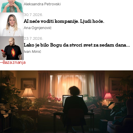
Aleksandra Petrovski
30.7.2026.
AI neće voditi kompanije. Ljudi hoće.
Ana Ognjenović
23.7.2026.
Lako je bilo Bogu da stvori svet za sedam dana…
Ivan Minić
Baza znanja