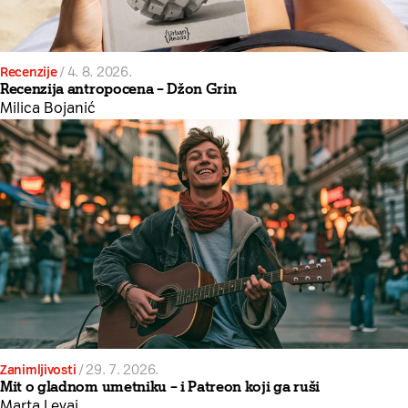
Recenzije
/
4. 8. 2026.
Recenzija antropocena – Džon Grin
Milica Bojanić
Zanimljivosti
/
29. 7. 2026.
Mit o gladnom umetniku – i Patreon koji ga ruši
Marta Levai