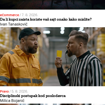
eCommerce
/
7. 8. 2026.
Da li kupci zaista koriste vaš sajt onako kako mislite?
Ivan Tanasković
Pravo
/
5. 8. 2026.
Disciplinski postupak kod poslodavca
Milica Bojanić