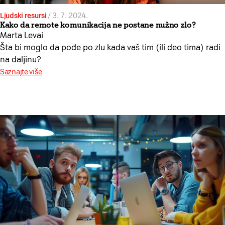
Ljudski resursi
/
3. 7. 2024.
Kako da remote komunikacija ne postane nužno zlo?
Marta Levai
Šta bi moglo da pođe po zlu kada vaš tim (ili deo tima) radi
na daljinu?
Saznajte više