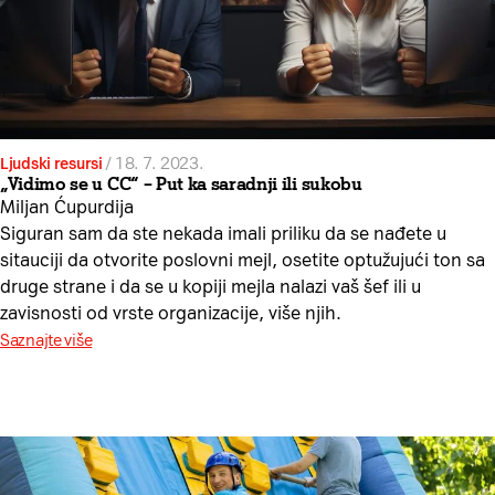
Ljudski resursi
/
18. 7. 2023.
„Vidimo se u CC“ – Put ka saradnji ili sukobu
Miljan Ćupurdija
Siguran sam da ste nekada imali priliku da se nađete u
sitauciji da otvorite poslovni mejl, osetite optužujući ton sa
druge strane i da se u kopiji mejla nalazi vaš šef ili u
zavisnosti od vrste organizacije, više njih.
Saznajte više