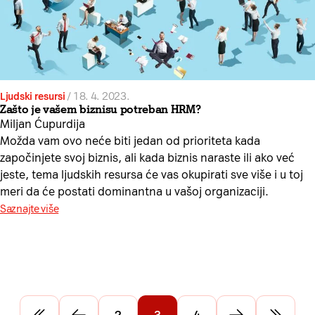
Ljudski resursi
/
18. 4. 2023.
Zašto je vašem biznisu potreban HRM?
Miljan Ćupurdija
Možda vam ovo neće biti jedan od prioriteta kada
započinjete svoj biznis, ali kada biznis naraste ili ako već
jeste, tema ljudskih resursa će vas okupirati sve više i u toj
meri da će postati dominantna u vašoj organizaciji.
Saznajte više