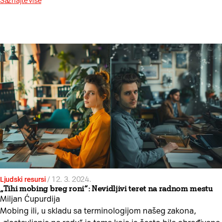
Saznajte više
Ljudski resursi
/
12. 3. 2024.
„Tihi mobing breg roni“: Nevidljivi teret na radnom mestu
Miljan Ćupurdija
Mobing ili, u skladu sa terminologijom našeg zakona,