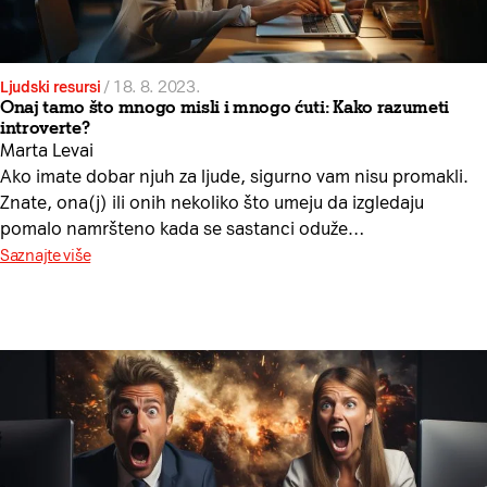
Ljudski resursi
/
18. 8. 2023.
Onaj tamo što mnogo misli i mnogo ćuti: Kako razumeti
introverte?
Marta Levai
Ako imate dobar njuh za ljude, sigurno vam nisu promakli.
Znate, ona(j) ili onih nekoliko što umeju da izgledaju
pomalo namršteno kada se sastanci oduže…
Saznajte više