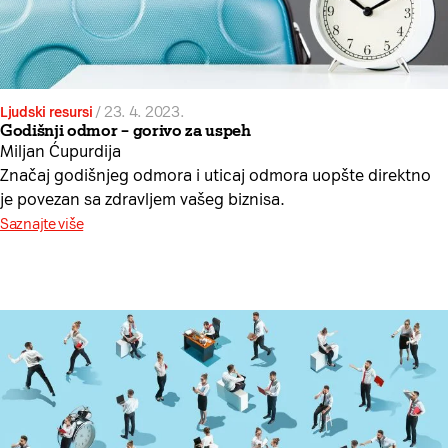
Ljudski resursi
/
23. 4. 2023.
Godišnji odmor – gorivo za uspeh
Miljan Ćupurdija
Značaj godišnjeg odmora i uticaj odmora uopšte direktno
je povezan sa zdravljem vašeg biznisa.
Saznajte više