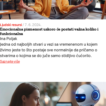
Ljudski resursi
/
7. 6. 2024.
Emocionalna pismenost uskoro će postati važna koliko i
funkcionalna
Ina Poljak
Jedna od najboljih stvari u vezi sa vremenenom u kojem
živimo jeste to što postaje sve normalnije da pričamo o
stvarima o kojima se do juče samo stidljivo ćućorilo.
Saznajte više