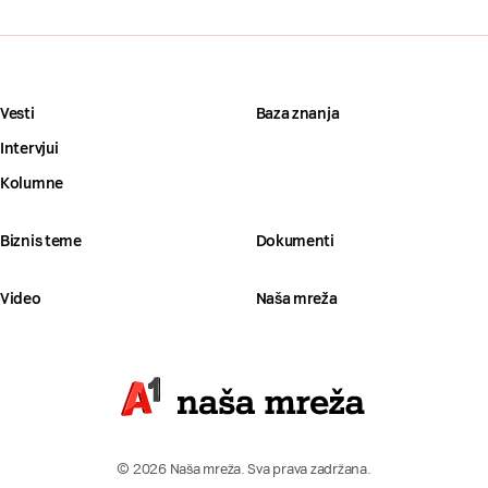
Vesti
Baza znanja
Intervjui
Kolumne
Biznis teme
Dokumenti
Video
Naša mreža
© 2026 Naša mreža. Sva prava zadržana.