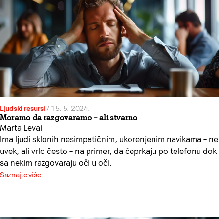
Ljudski resursi
/
15. 5. 2024.
Moramo da razgovaramo – ali stvarno
Marta Levai
Ima ljudi sklonih nesimpatičnim, ukorenjenim navikama – ne
uvek, ali vrlo često – na primer, da čeprkaju po telefonu dok
sa nekim razgovaraju oči u oči.
Saznajte više