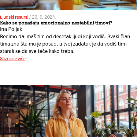
Ljudski resursi
/
28. 6. 2024.
Kako se ponašaju emocionalno nestabilni timovi?
Ina Poljak
Recimo da imaš tim od desetak ljudi koji vodiš. Svaki član
tima zna šta mu je posao, a tvoj zadatak je da vodiš tim i
staraš se da sve teče kako treba.
Saznajte više