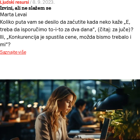
Ljudski resursi
/
8. 9. 2023.
Izvini, ali ne slažem se
Marta Levai
Koliko puta vam se desilo da zaćutite kada neko kaže „E,
treba da isporučimo to-i-to za dva dana“, (čitaj: za juče)?
Ili, „Konkurencija je spustila cene, možda bismo trebalo i
mi“?
Saznajte više