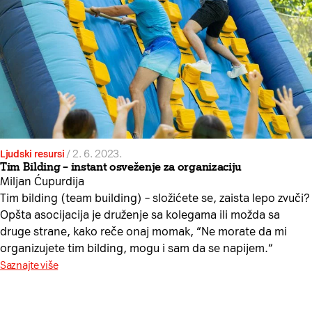
Ljudski resursi
/
2. 6. 2023.
Tim Bilding – instant osveženje za organizaciju
Miljan Ćupurdija
Tim bilding (team building) – složićete se, zaista lepo zvuči?
Opšta asocijacija je druženje sa kolegama ili možda sa
druge strane, kako reče onaj momak, “Ne morate da mi
organizujete tim bilding, mogu i sam da se napijem.“
Saznajte više