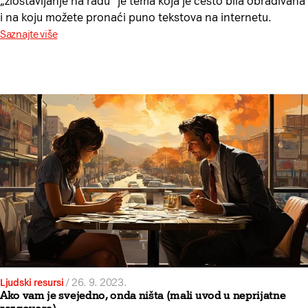
„zlostavljanje na radu“ je tema koja je često bila obrađivana
i na koju možete pronaći puno tekstova na internetu.
Saznajte više
Ljudski resursi
/
26. 9. 2023.
Ako vam je svejedno, onda ništa (mali uvod u neprijatne