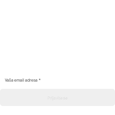
Da li želite da besplatno
dobijate sadržaj sa
NašaMreža.rs direktno na Vaš
email?