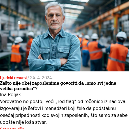
Ljudski resursi
/
24. 4. 2024.
Zašto nije okej zaposlenima govoriti da „smo svi jedna
velika porodica”?
Ina Poljak
Verovatno ne postoji veći „red flag” od rečenice iz naslova.
Izgovaraju je šefovi i menadžeri koji žele da podstaknu
osećaj pripadnosti kod svojih zaposlenih, što samo za sebe
uopšte nije loša stvar.