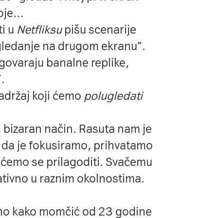
toje…
ti u
Netfliksu
pišu scenarije
gledanje na drugom ekranu”.
zgovaraju banalne replike,
”.
držaj koji ćemo
polugledati
u, bizaran način. Rasuta nam je
 da je fokusiramo, prihvatamo
o ćemo se prilagoditi. Svačemu
eativno u raznim okolnostima.
vno kako momčić od 23 godine