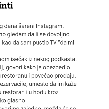
inti
g dana šareni Instagram.
o gledam da li se dovoljno
e, kao da sam pustio TV “da mi
nom isečak iz nekog podkasta.
lj, govori kako je obezbedio
 restoranu i povećao prodaju.
rezervacije, umesto da im kaže
 restoran i u hodu kroz
ako glasno
roverimo zajedno, možda će se