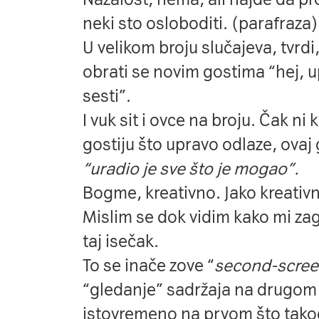
neki sto osloboditi. (parafraza)
U velikom broju slučajeva, tvrdi
obrati se novim gostima “hej,
sesti”.
I vuk sit i ovce na broju. Čak ni
gostiju što upravo odlaze, ovaj 
“uradio je sve što je mogao”.
Bogme, kreativno. Jako kreati
Mislim se dok vidim kako mi za
taj isečak.
To se inače zove “
second-scree
“gledanje” sadržaja na drugom 
istovremeno na prvom što takođ