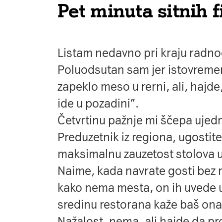
Pet minuta sitnih f
Listam nedavno pri kraju radno
Poluodsutan sam jer istovremen
zapeklo meso u rerni, ali, hajd
ide u pozadini”.
Četvrtinu pažnje mi ščepa ujed
Preduzetnik iz regiona, ugostite
maksimalnu zauzetost stolova u
Naime, kada navrate gosti bez 
kako nema mesta, on ih uvede u
sredinu restorana kaže baš on
Nažalost, nema, ali hajde da p