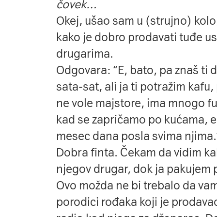
čovek…
Okej, ušao sam u (strujno) kolo
kako je dobro prodavati tuđe usl
drugarima.
Odgovara: “E, bato, pa znaš ti d
sata-sat, ali ja ti potražim kaf
ne vole majstore, ima mnogo fu
kad se zapričamo po kućama, e
mesec dana posla svima njima.
Dobra finta. Čekam da vidim kako
njegov drugar, dok ja pakujem p
Ovo možda ne bi trebalo da vam 
porodici rođaka koji je prodava