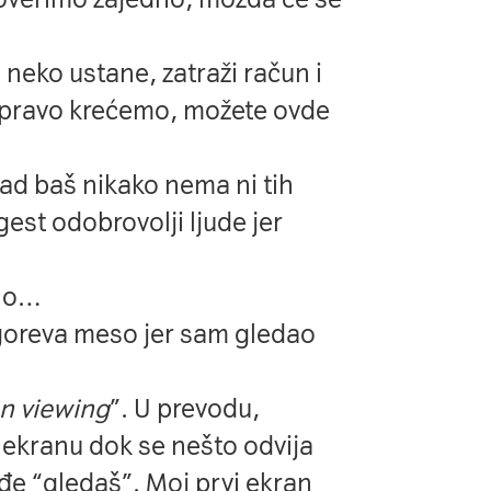
, neko ustane, zatraži račun i
 upravo krećemo, možete ovde
 kad baš nikako nema ni tih
gest odobrovolji ljude jer
vno…
goreva meso jer sam gledao
n viewing
”. U prevodu,
ekranu dok se nešto odvija
e “gledaš”. Moj prvi ekran