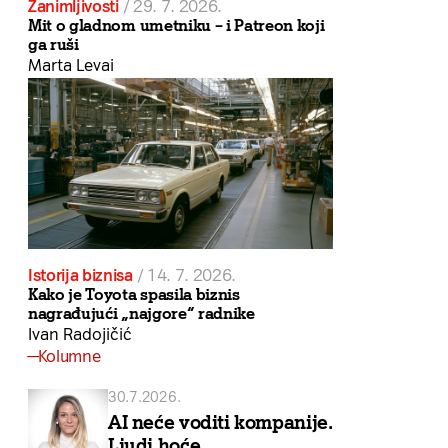
Zanimljivosti
/
29. 7. 2026.
Mit o gladnom umetniku – i Patreon koji
ga ruši
Marta Levai
Istorija biznisa
/
14. 7. 2026.
Kako je Toyota spasila biznis
nagrađujući „najgore“ radnike
Ivan Radojičić
Kolumne
30.7.2026.
AI neće voditi kompanije.
Ljudi hoće.