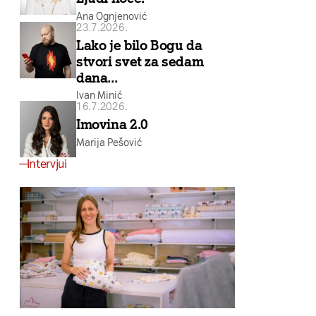
Ana Ognjenović
23.7.2026.
Lako je bilo Bogu da
stvori svet za sedam
dana…
Ivan Minić
16.7.2026.
Imovina 2.0
Marija Pešović
Intervjui