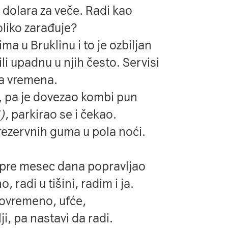
 dolara za veče. Radi kao
oliko zarađuje?
ma u Bruklinu i to je ozbiljan
i upadnu u njih često. Servisi
ba vremena.
o, pa je dovezao kombi pun
)
, parkirao se i čekao.
 rezervnih guma u pola noći.
je pre mesec dana popravljao
 radi u tišini, radim i ja.
ovremeno, ufće,
i, pa nastavi da radi.