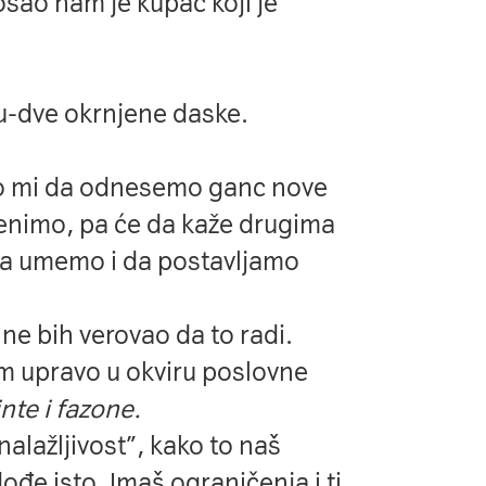
šao nam je kupac koji je
nu-dve okrnjene daske.
emo mi da odnesemo ganc nove
menimo, pa će da kaže drugima
 da umemo i da postavljamo
ne bih verovao da to radi.
m upravo u okviru poslovne
inte i fazone.
snalažljivost”, kako to naš
đe isto. Imaš ograničenja i ti