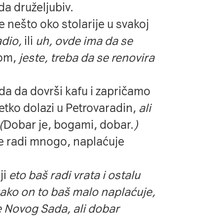
a druželjubiv.
 nešto oko stolarije u svakoj
adio,
ili
uh, ovde ima da se
vom,
jeste, treba da se renovira
da da dovrši kafu i zapričamo
etko dolazi u Petrovaradin,
ali
(
Dobar je, bogami, dobar.
)
 ne radi mnogo, naplaćuje
ji
eto baš radi vrata i ostalu
ako on to baš malo naplaćuje,
e Novog Sada, ali dobar