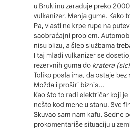
u Bruklinu zarađuje preko 2000
vulkanizer. Menja gume. Kako t
Pa, vlasti ne krpe rupe na putevi
saobraćajni problem. Automobil
nisu blizu, a šlep službama tre
I taj mladi vulkanizer se doseti
rezervnih guma do
kratera (sic!
Toliko posla ima, da ostaje bez
Možda i proširi biznis…
Kao što to radi električar koji 
nešto kod mene u stanu. Sve fino,
Skuvao sam nam kafu. Sedne p
prokomentariše situaciju u zemlj