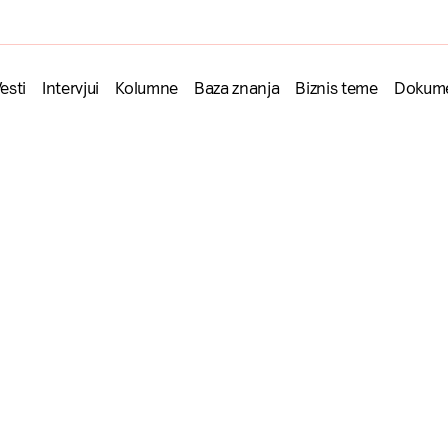
esti
Intervjui
Kolumne
Baza znanja
Biznis teme
Dokume