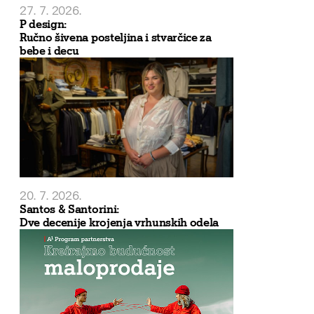
27. 7. 2026.
P design:
Ručno šivena posteljina i stvarčice za
bebe i decu
20. 7. 2026.
Santos & Santorini:
Dve decenije krojenja vrhunskih odela