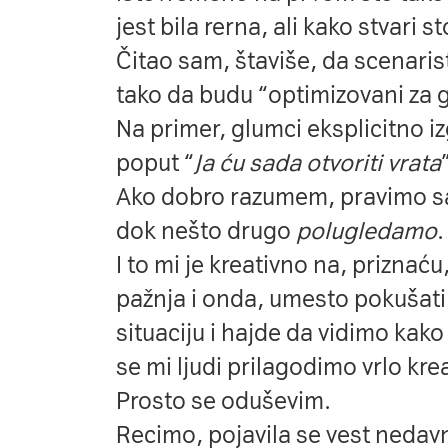
jest bila rerna, ali kako stvari s
Čitao sam, štaviše, da scenaris
tako da budu “optimizovani za 
Na primer, glumci eksplicitno i
poput “
Ja ću sada otvoriti vrata
Ako dobro razumem, pravimo sa
dok nešto drugo
polugledamo
.
I to mi je kreativno na, priznać
pažnja i onda, umesto pokušati
situaciju i hajde da vidimo kak
se mi ljudi prilagodimo vrlo kr
Prosto se oduševim.
Recimo, pojavila se vest neda