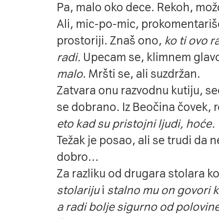
Pa, malo oko dece. Rekoh, možd
Ali, mic-po-mic, prokomentariše
prostoriji. Znaš ono,
ko ti ovo r
radi.
Upecam se, klimnem gla
malo
. Mršti se, ali suzdržan.
Zatvara onu razvodnu kutiju, se
se dobrano. Iz Beočina čovek, r
eto kad su pristojni ljudi, hoće. 
Težak je posao, ali se trudi da
dobro…
Za razliku od drugara stolara ko
stolariju
i
stalno mu on govori k
a radi bolje sigurno od polovin