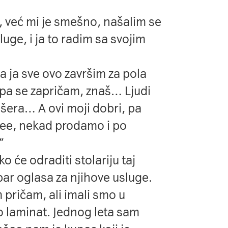
, već mi je smešno, našalim se
uge, i ja to radim sa svojim
a ja sve ovo završim za pola
u, pa se zapričam, znaš… Ljudi
šera… A ovi moji dobri, pa
ee, nekad prodamo i po
”
 će odraditi stolariju taj
ar oglasa za njihove usluge.
pričam, ali imali smo u
o laminat. Jednog leta sam