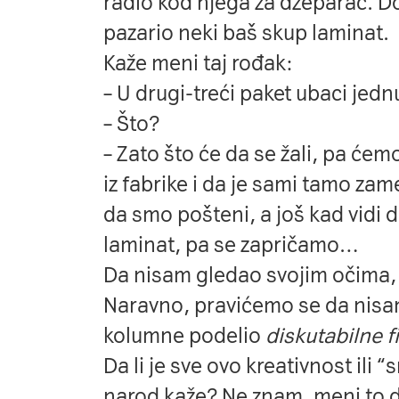
radio kod njega za džeparac. Do
pazario neki baš skup laminat.
Kaže meni taj rođak:
– U drugi-treći paket ubaci jed
– Što?
– Zato što će da se žali, pa ć
iz fabrike i da je sami tamo za
da smo pošteni, a još kad vidi
laminat, pa se zapričamo…
Da nisam gledao svojim očima, 
Naravno, pravićemo se da nisa
kolumne podelio
diskutabilne
f
Da li je sve ovo kreativnost ili “
narod kaže? Ne znam, meni to do