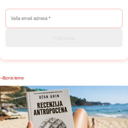
vodiče i priče direktno u Vaš inboks.
Biznis teme