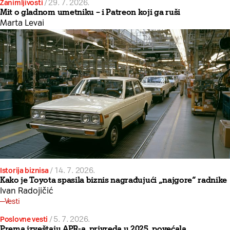
Zanimljivosti
/
29. 7. 2026.
Mit o gladnom umetniku – i Patreon koji ga ruši
Marta Levai
Istorija biznisa
/
14. 7. 2026.
Kako je Toyota spasila biznis nagrađujući „najgore“ radnike
Ivan Radojičić
Vesti
Poslovne vesti
/
5. 7. 2026.
Prema izveštaju APR-a, privreda u 2025. povećala