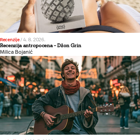
Recenzije
/
4. 8. 2026.
Recenzija antropocena – Džon Grin
Milica Bojanić