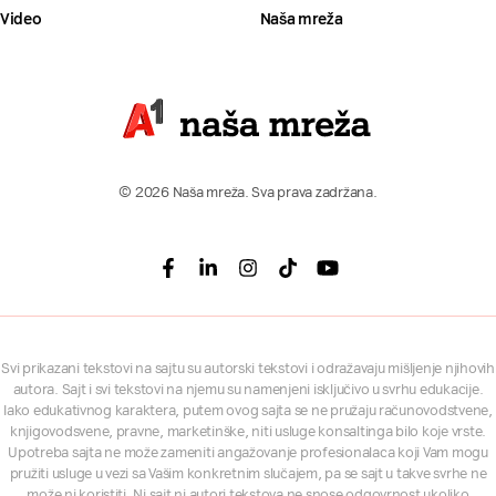
Video
Naša mreža
© 2026 Naša mreža. Sva prava zadržana.
Facebook
Linkedin
Instagram
Tiktok
Youtube
Svi prikazani tekstovi na sajtu su autorski tekstovi i odražavaju mišljenje njihovih
autora. Sajt i svi tekstovi na njemu su namenjeni isključivo u svrhu edukacije.
Iako edukativnog karaktera, putem ovog sajta se ne pružaju računovodstvene,
knjigovodsvene, pravne, marketinške, niti usluge konsaltinga bilo koje vrste.
Upotreba sajta ne može zameniti angažovanje profesionalaca koji Vam mogu
pružiti usluge u vezi sa Vašim konkretnim slučajem, pa se sajt u takve svrhe ne
može ni koristiti. Ni sajt ni autori tekstova ne snose odgovrnost ukoliko