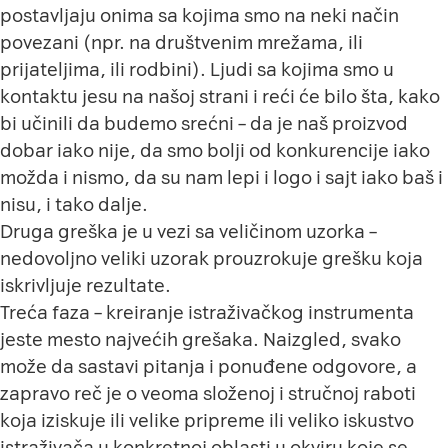
postavljaju onima sa kojima smo na neki način
povezani (npr. na društvenim mrežama, ili
prijateljima, ili rodbini). Ljudi sa kojima smo u
kontaktu jesu na našoj strani i reći će bilo šta, kako
bi učinili da budemo srećni – da je naš proizvod
dobar iako nije, da smo bolji od konkurencije iako
možda i nismo, da su nam lepi i logo i sajt iako baš i
nisu, i tako dalje.
Druga greška je u vezi sa veličinom uzorka –
nedovoljno veliki uzorak prouzrokuje grešku koja
iskrivljuje rezultate.
Treća faza – kreiranje istraživačkog instrumenta
jeste mesto najvećih grešaka. Naizgled, svako
može da sastavi pitanja i ponuđene odgovore, a
zapravo reč je o veoma složenoj i stručnoj raboti
koja iziskuje ili velike pripreme ili veliko iskustvo
istraživača u konkretnoj oblasti u okviru koje se