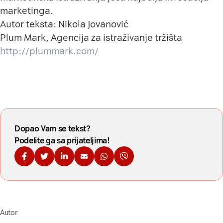
marketinga.
Autor teksta: Nikola Jovanović
Plum Mark, Agencija za istraživanje tržišta
http://plummark.com/
Dopao Vam se tekst?
Podelite ga sa prijateljima!
Podelite na Fejsbuku
Podelite na Tviteru
Podelite na Linkdinu
Podelite na imejl
Podelite na WhatsApp
Podelite na Viberu
Autor