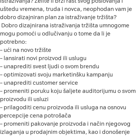
istraživanja? Želite li brži rast svog poslovanja i
uštedu vremena, truda i novca, neophodan vam je
dobro dizajniran plan za istraživanje tržišta?
Dobro dizajnirana istraživanja tržišta umnogome
mogu pomoći u odlučivanju o tome da li je
potrebno:
– ući na novo tržište
– lansirati novi proizvod ili uslugu
– unaprediti svest ljudi o svom brendu
– optimizovati svoju marketinšku kampanju
– unaprediti customer service
– promeniti poruku koju šaljete auditorijumu o svom
proizvodu ili usluzi
– prilagoditi cenu proizvoda ili usluga na osnovu
percepcije cena potrošača
– promeniti pakovanje proizvoda i način njegovog
izlaganja u prodajnim objektima, kao i donošenje