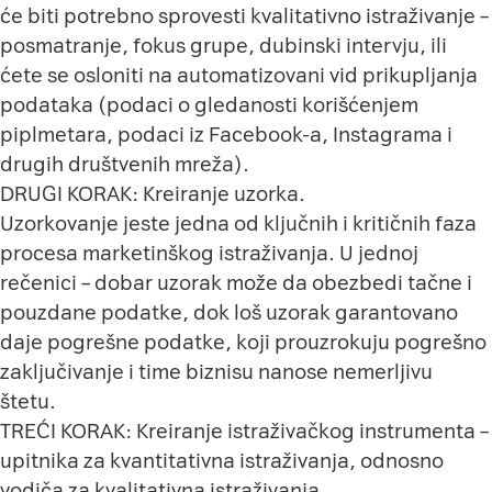
će biti potrebno sprovesti kvalitativno istraživanje –
posmatranje, fokus grupe, dubinski intervju, ili
ćete se osloniti na automatizovani vid prikupljanja
podataka (podaci o gledanosti korišćenjem
piplmetara, podaci iz Facebook-a, Instagrama i
drugih društvenih mreža).
DRUGI KORAK: Kreiranje uzorka.
Uzorkovanje jeste jedna od ključnih i kritičnih faza
procesa marketinškog istraživanja. U jednoj
rečenici – dobar uzorak može da obezbedi tačne i
pouzdane podatke, dok loš uzorak garantovano
daje pogrešne podatke, koji prouzrokuju pogrešno
zaključivanje i time biznisu nanose nemerljivu
štetu.
T
REĆI KORAK: Kreiranje istraživačkog instrumenta –
upitnika za kvantitativna istraživanja, odnosno
vodiča za kvalitativna istraživanja.