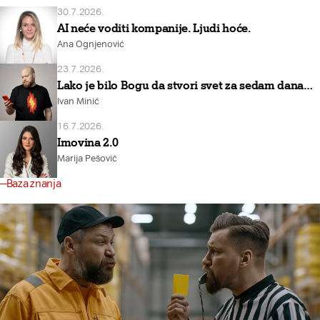
30.7.2026.
AI neće voditi kompanije. Ljudi hoće.
Ana Ognjenović
23.7.2026.
Lako je bilo Bogu da stvori svet za sedam dana…
Ivan Minić
16.7.2026.
Imovina 2.0
Marija Pešović
Baza znanja