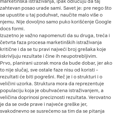
marketinška istraživanja, ipak odlučuju da taj
zahtevan posao urade sami. Savet je: pre nego što
se upustite u taj poduhvat, naučite malo više o
njemu. Nije dovoljno samo puko korišćenje Google
docs formi.
Izuzetno je važno napomenuti da su druga, treća i
četvrta faza procesa marketinških istraživanja
kritične i da se tu pravi najveći broj grešaka koje
iskrivljuju rezultate i čine ih neupotrebljivim.
Prvo, planirani uzorak mora da bude dobar, jer ako
to nije slučaj, sve ostale faze nisu od koristi –
rezultati će biti pogrešni. Reč je i o strukturi i o
veličini uzorka. Struktura mora da reprezentuje
populaciju koja je obuhvaćena istraživanjem, a
veličina doprinosi preciznosti rezultata. Verovatno
je da se ovde prave i najveće greške jer,
svakodnevno se susrećemo sa tim da se pitanja