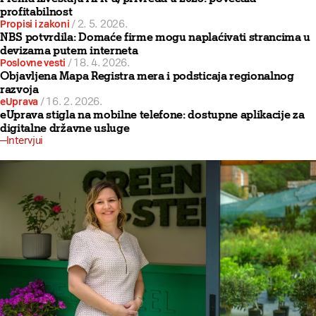
profitabilnost
Propisi i zakoni
/
2. 5. 2026.
NBS potvrdila: Domaće firme mogu naplaćivati strancima u
devizama putem interneta
Poslovne vesti
/
18. 4. 2026.
Objavljena Mapa Registra mera i podsticaja regionalnog
razvoja
eUprava
/
16. 2. 2026.
eUprava stigla na mobilne telefone: dostupne aplikacije za
digitalne državne usluge
Intervjui