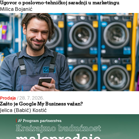
Ugovor o poslovno-tehničkoj saradnji u marketingu
Milica Bojanić
Prodaja
/
28. 7. 2026.
Zašto je Google My Business važan?
Jelica (Babić) Kostić