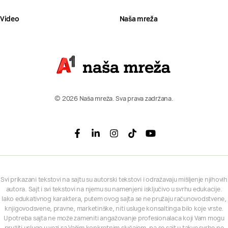
Video
Naša mreža
© 2026 Naša mreža. Sva prava zadržana.
Facebook
Linkedin
Instagram
Tiktok
Youtube
Svi prikazani tekstovi na sajtu su autorski tekstovi i odražavaju mišljenje njihovih
autora. Sajt i svi tekstovi na njemu su namenjeni isključivo u svrhu edukacije.
Iako edukativnog karaktera, putem ovog sajta se ne pružaju računovodstvene,
knjigovodsvene, pravne, marketinške, niti usluge konsaltinga bilo koje vrste.
Upotreba sajta ne može zameniti angažovanje profesionalaca koji Vam mogu
pružiti usluge u vezi sa Vašim konkretnim slučajem, pa se sajt u takve svrhe ne