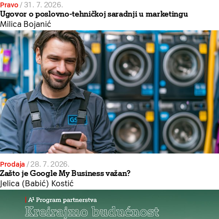
Pravo
/
31. 7. 2026.
Ugovor o poslovno-tehničkoj saradnji u marketingu
Milica Bojanić
Prodaja
/
28. 7. 2026.
Zašto je Google My Business važan?
Jelica (Babić) Kostić