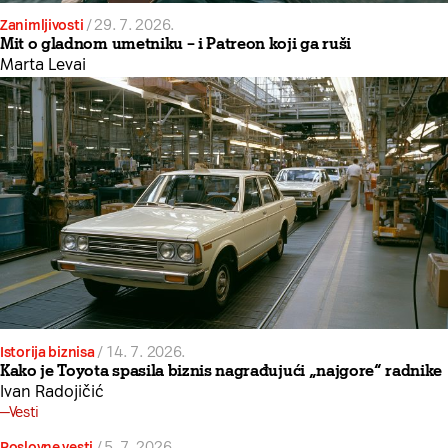
Zanimljivosti
/
29. 7. 2026.
Mit o gladnom umetniku – i Patreon koji ga ruši
Marta Levai
Istorija biznisa
/
14. 7. 2026.
Kako je Toyota spasila biznis nagrađujući „najgore“ radnike
Ivan Radojičić
Vesti
Poslovne vesti
/
5. 7. 2026.