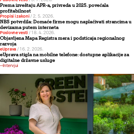
Prema izveštaju APR-a, privreda u 2025. povećala
profitabilnost
Propisi i zakoni
/
2. 5. 2026.
NBS potvrdila: Domaće firme mogu naplaćivati strancima u
devizama putem interneta
Poslovne vesti
/
18. 4. 2026.
Objavljena Mapa Registra mera i podsticaja regionalnog
razvoja
eUprava
/
16. 2. 2026.
eUprava stigla na mobilne telefone: dostupne aplikacije za
digitalne državne usluge
Intervjui