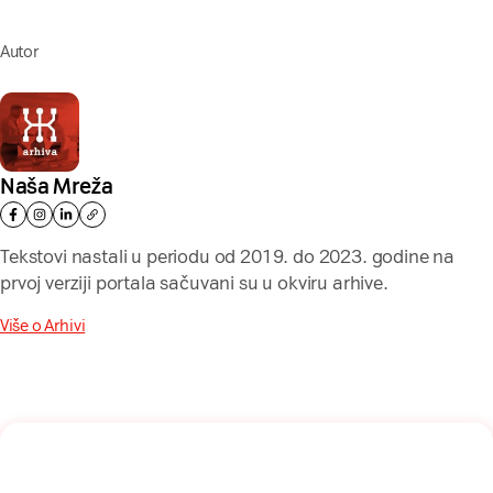
Autor
Naša Mreža
Tekstovi nastali u periodu od 2019. do 2023. godine na
prvoj verziji portala sačuvani su u okviru arhive.
Više o Arhivi
Naša mreža u Vašem inboksu!