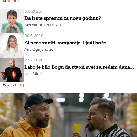
Kolumne
6.8.2026.
Da li ste spremni za novu godinu?
Aleksandra Petrovski
30.7.2026.
AI neće voditi kompanije. Ljudi hoće.
Ana Ognjenović
23.7.2026.
Lako je bilo Bogu da stvori svet za sedam dana…
Ivan Minić
Baza znanja