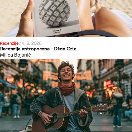
Recenzije
/
4. 8. 2026.
Recenzija antropocena – Džon Grin
Milica Bojanić