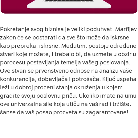
Pokretanje svog biznisa je veliki poduhvat. Marfijev
zakon će se postarati da sve što može da iskrsne
kao prepreka, iskrsne. Međutim, postoje određene
stvari koje možete, i trebalo bi, da uzmete u obzir u
porocesu postavljanja temelja vašeg poslovanja.
Ove stvari se prvenstveno odnose na analizu vaše
konkurencije, dobavljača i potrošača. Ključ uspeha
leži u dobroj proceni stanja okruženja u kojem
gradite svoju poslovnu priču. Ukoliko imate na umu
ove univerzalne sile koje utiču na vaš rad i tržište,
šanse da vaš posao procveta su zagarantovane!