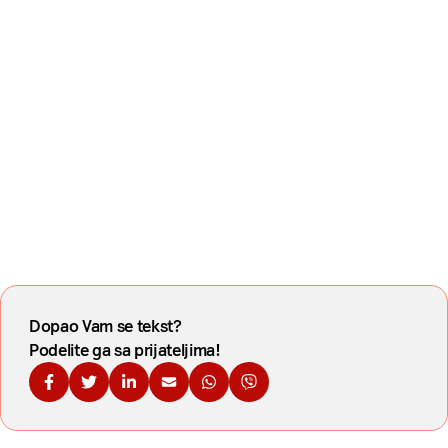
Dopao Vam se tekst?
Podelite ga sa prijateljima!
Podelite na Fejsbuku
Podelite na Tviteru
Podelite na Linkdinu
Podelite na imejl
Podelite na WhatsApp
Podelite na Viberu