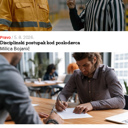
Pravo
/
5. 8. 2026.
Disciplinski postupak kod poslodavca
Milica Bojanić