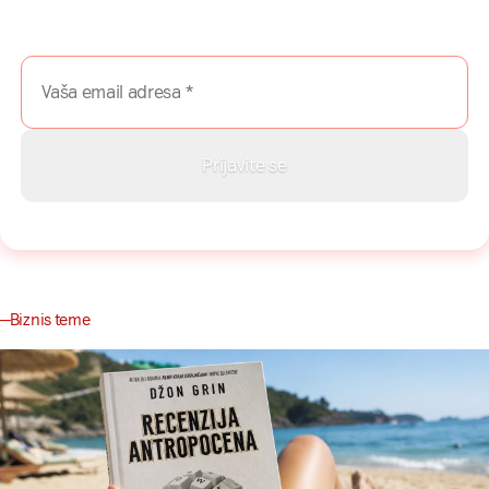
Prijavite se na naš newsletter i dobijajte najnovije savete,
vodiče i priče direktno u Vaš inboks.
Biznis teme