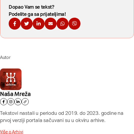
Dopao Vam se tekst?
Podelite ga sa prijateljima!
Podelite na Fejsbuku
Podelite na Tviteru
Podelite na Linkdinu
Podelite na imejl
Podelite na WhatsApp
Podelite na Viberu
Autor
Naša Mreža
Tekstovi nastali u periodu od 2019. do 2023. godine na
prvoj verziji portala sačuvani su u okviru arhive.
Više o Arhivi