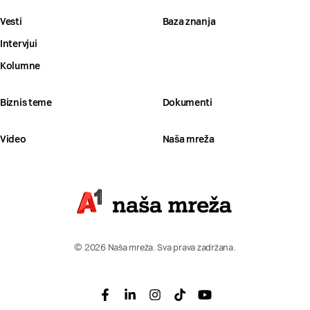
Vesti
Baza znanja
Intervjui
Kolumne
Biznis teme
Dokumenti
Video
Naša mreža
© 2026 Naša mreža. Sva prava zadržana.
Facebook
Linkedin
Instagram
Tiktok
Youtube