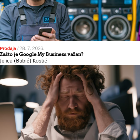
Prodaja
/
28. 7. 2026.
Zašto je Google My Business važan?
Jelica (Babić) Kostić