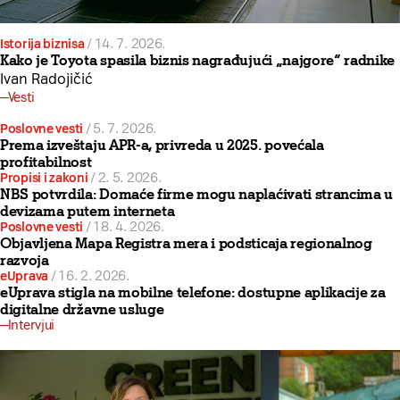
Istorija biznisa
/
14. 7. 2026.
Kako je Toyota spasila biznis nagrađujući „najgore“ radnike
Ivan Radojičić
Vesti
Poslovne vesti
/
5. 7. 2026.
Prema izveštaju APR-a, privreda u 2025. povećala
profitabilnost
Propisi i zakoni
/
2. 5. 2026.
NBS potvrdila: Domaće firme mogu naplaćivati strancima u
devizama putem interneta
Poslovne vesti
/
18. 4. 2026.
Objavljena Mapa Registra mera i podsticaja regionalnog
razvoja
eUprava
/
16. 2. 2026.
eUprava stigla na mobilne telefone: dostupne aplikacije za
digitalne državne usluge
Intervjui