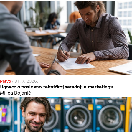
Pravo
/
31. 7. 2026.
Ugovor o poslovno-tehničkoj saradnji u marketingu
Milica Bojanić