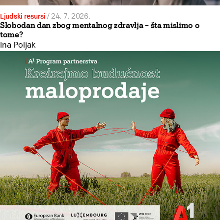
Ljudski resursi
/
24. 7. 2026.
Slobodan dan zbog mentalnog zdravlja – šta mislimo o
tome?
Ina Poljak