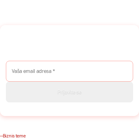
Naša mreža u Vašem inboksu!
Prijavite se na naš newsletter i dobijajte najnovije savete,
vodiče i priče direktno u Vaš inboks.
Biznis teme