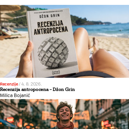
Recenzije
/
4. 8. 2026.
Recenzija antropocena – Džon Grin
Milica Bojanić