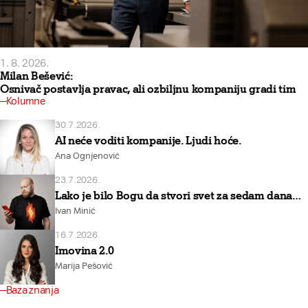
1. 8. 2026.
Milan Bešević:
Osnivač postavlja pravac, ali ozbiljnu kompaniju gradi tim
Kolumne
30.7.2026.
AI neće voditi kompanije. Ljudi hoće.
Ana Ognjenović
23.7.2026.
Lako je bilo Bogu da stvori svet za sedam dana…
Ivan Minić
16.7.2026.
Imovina 2.0
Marija Pešović
Baza znanja