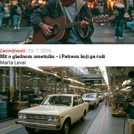
Zanimljivosti
/
29. 7. 2026.
Mit o gladnom umetniku – i Patreon koji ga ruši
Marta Levai