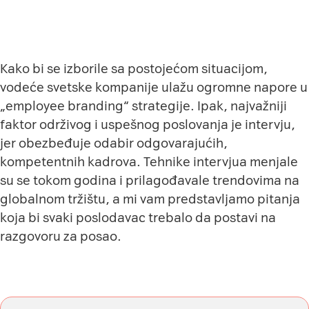
Kako bi se izborile sa postojećom situacijom,
vodeće svetske kompanije ulažu ogromne napore u
„employee branding“ strategije. Ipak, najvažniji
faktor održivog i uspešnog poslovanja je intervju,
jer obezbeđuje odabir odgovarajućih,
kompetentnih kadrova. Tehnike intervjua menjale
su se tokom godina i prilagođavale trendovima na
globalnom tržištu, a mi vam predstavljamo pitanja
koja bi svaki poslodavac trebalo da postavi na
razgovoru za posao.