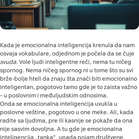
Kada je emocionalna inteligencija krenula da nam
osvaja vokabulare, odjednom je počela da se čuje
svuda
. Vole ljudi inteligentne reči, nema tu ničeg
spornog. Nema ničeg spornog ni u tome što su svi
brže-bolje hteli da znaju
šta znači biti emocionalno
inteligentan
, pogotovo tamo gde je to zaista važno
– u poslovnim i međuljudskim odnosima.
Onda se emocionalna inteligencija uvukla u
poslovne veštine, pogotovo u one meke. Ali, kada
radite sa ljudima, pre ili kasnije se pokaže da ona
nije sasvim dovoljna. A tu gde je emocionalna
inteligencija „tanka“, upada pojam društvene,