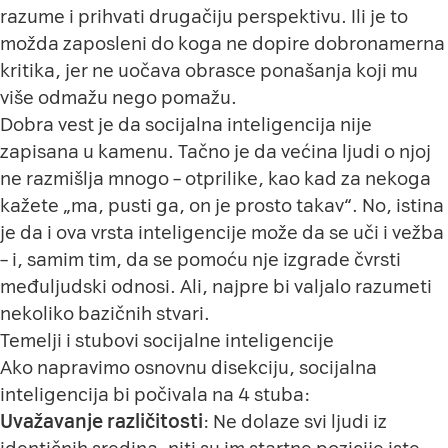
razume i prihvati drugačiju perspektivu. Ili je to
možda zaposleni do koga ne dopire dobronamerna
kritika, jer ne uočava obrasce ponašanja koji mu
više odmažu nego pomažu.
Dobra vest je da socijalna inteligencija nije
zapisana u kamenu. Tačno je da većina ljudi o njoj
ne razmišlja mnogo – otprilike, kao kad za nekoga
kažete „ma, pusti ga, on je prosto takav“. No, istina
je da i ova vrsta inteligencije može da se uči i vežba
– i, samim tim, da se pomoću nje izgrade čvrsti
međuljudski odnosi. Ali, najpre bi valjalo razumeti
nekoliko bazičnih stvari.
Temelji i stubovi socijalne inteligencije
Ako napravimo osnovnu disekciju, socijalna
inteligencija bi počivala na 4 stuba:
Uvažavanje različitosti
: Ne dolaze svi ljudi iz