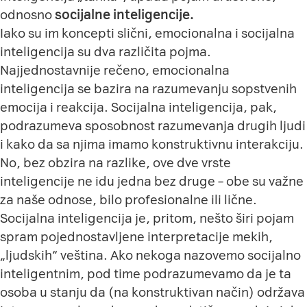
odnosno
socijalne inteligencije.
Iako su im koncepti slični, emocionalna i socijalna
inteligencija su dva različita pojma.
Najjednostavnije rečeno, emocionalna
inteligencija se bazira na razumevanju sopstvenih
emocija i reakcija. Socijalna inteligencija, pak,
podrazumeva sposobnost razumevanja drugih ljudi
i kako da sa njima imamo konstruktivnu interakciju.
No, bez obzira na razlike, ove dve vrste
inteligencije ne idu jedna bez druge – obe su važne
za naše odnose, bilo profesionalne ili lične.
Socijalna inteligencija je, pritom, nešto širi pojam
spram pojednostavljene interpretacije mekih,
„ljudskih“ veština
. Ako nekoga nazovemo socijalno
inteligentnim, pod time podrazumevamo da je ta
osoba u stanju da (na konstruktivan način) održava