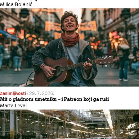
Milica Bojanić
Zanimljivosti
/
29. 7. 2026.
Mit o gladnom umetniku – i Patreon koji ga ruši
Marta Levai