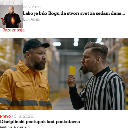
23.7.2026.
Lako je bilo Bogu da stvori svet za sedam dana…
Ivan Minić
Baza znanja
Pravo
/
5. 8. 2026.
Disciplinski postupak kod poslodavca
Milica Bojanić