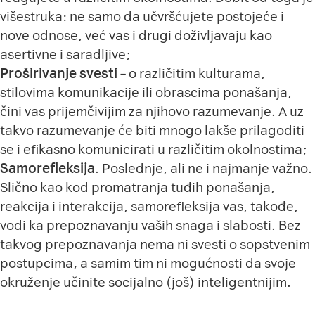
višestruka: ne samo da učvršćujete postojeće i
nove odnose, već vas i drugi doživljavaju kao
asertivne i saradljive;
Proširivanje svesti
– o različitim kulturama,
stilovima komunikacije ili obrascima ponašanja,
čini vas prijemčivijim za njihovo razumevanje. A uz
takvo razumevanje će biti mnogo lakše prilagoditi
se i efikasno komunicirati u različitim okolnostima;
Samorefleksija
. Poslednje, ali ne i najmanje važno.
Slično kao kod promatranja tuđih ponašanja,
reakcija i interakcija, samorefleksija vas, takođe,
vodi ka prepoznavanju vaših snaga i slabosti. Bez
takvog prepoznavanja nema ni svesti o sopstvenim
postupcima, a samim tim ni mogućnosti da svoje
okruženje učinite socijalno (još) inteligentnijim.