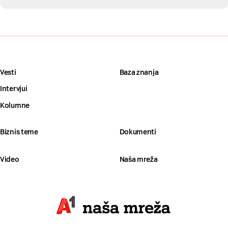
Vesti
Baza znanja
Intervjui
Kolumne
Biznis teme
Dokumenti
Video
Naša mreža