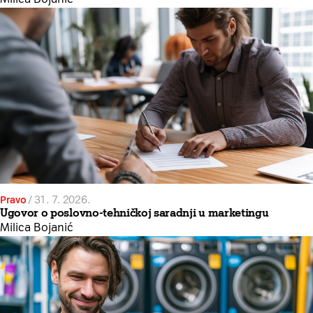
Pravo
/
31. 7. 2026.
Ugovor o poslovno-tehničkoj saradnji u marketingu
Milica Bojanić