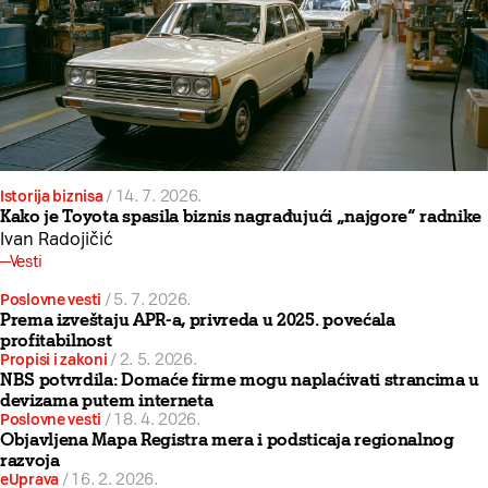
Istorija biznisa
/
14. 7. 2026.
Kako je Toyota spasila biznis nagrađujući „najgore“ radnike
Ivan Radojičić
Vesti
Poslovne vesti
/
5. 7. 2026.
Prema izveštaju APR-a, privreda u 2025. povećala
profitabilnost
Propisi i zakoni
/
2. 5. 2026.
NBS potvrdila: Domaće firme mogu naplaćivati strancima u
devizama putem interneta
Poslovne vesti
/
18. 4. 2026.
Objavljena Mapa Registra mera i podsticaja regionalnog
razvoja
eUprava
/
16. 2. 2026.