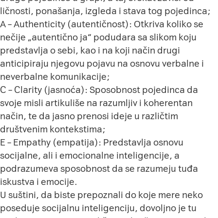
ličnosti, ponašanja, izgleda i stava tog pojedinca;
A – Authenticity (autentičnost): Otkriva koliko se
nečije „autentično ja“ podudara sa slikom koju
predstavlja o sebi, kao i na koji način drugi
anticipiraju njegovu pojavu na osnovu verbalne i
neverbalne komunikacije;
C – Clarity (jasnoća): Sposobnost pojedinca da
svoje misli artikuliše na razumljiv i koherentan
način, te da jasno prenosi ideje u različtim
društvenim kontekstima;
E – Empathy (empatija): Predstavlja osnovu
socijalne, ali i emocionalne inteligencije, a
podrazumeva sposobnost da se razumeju tuđa
iskustva i emocije.
U suštini, da biste prepoznali do koje mere neko
poseduje socijalnu inteligenciju, dovoljno je tu