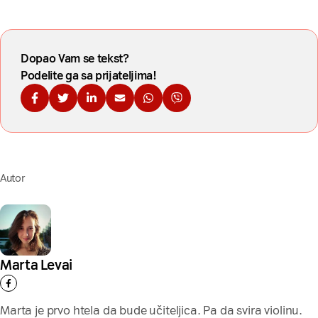
Dopao Vam se tekst?
Podelite ga sa prijateljima!
Podelite na Fejsbuku
Podelite na Tviteru
Podelite na Linkdinu
Podelite na imejl
Podelite na WhatsApp
Podelite na Viberu
Autor
Marta Levai
Marta je prvo htela da bude učiteljica. Pa da svira violinu.