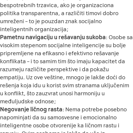
bespotrebnih trzavica, ako je organizaciona
politika transparentna, a različiti timovi dobro
umreženi – to je pouzdan znak socijalno
inteligentnih organizacija;
Pametnu navigaciju u rešavanju sukoba
: Osobe sa
visokim stepenom socijalne inteligencije su bolje
pripremljene na efikasno i efektivno rešavanje
konflikata – i to samim tim što imaju kapacitet da
razumeju različite perspektive i da pokažu
empatiju. Uz ove veštine, mnogo je lakše doći do
rešenja koja idu u korist svim stranama uključenim
u konflikt, što zauzvrat unosi harmoniju u
međuljudske odnose;
Negovanje ličnog rasta
: Nema potrebe posebno
napominjati da su samosvesne i emocionalno
inteligentne osobe otvorenije ka ličnom rastu i