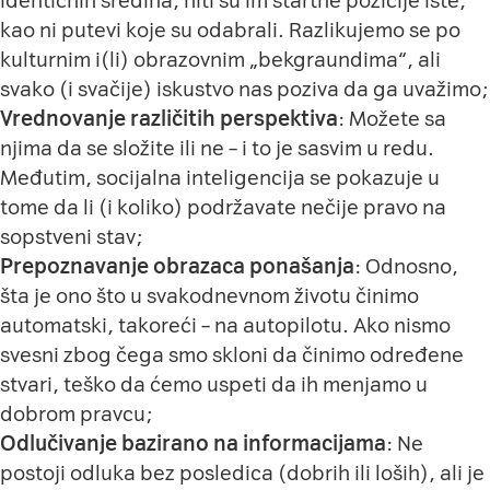
identičnih sredina, niti su im startne pozicije iste,
kao ni putevi koje su odabrali. Razlikujemo se po
kulturnim i(li) obrazovnim „bekgraundima“, ali
svako (i svačije) iskustvo nas poziva da ga uvažimo;
Vrednovanje različitih perspektiva
: Možete sa
njima da se složite ili ne – i to je sasvim u redu.
Međutim, socijalna inteligencija se pokazuje u
tome da li (i koliko) podržavate nečije pravo na
sopstveni stav;
Prepoznavanje obrazaca ponašanja
: Odnosno,
šta je ono što u svakodnevnom životu činimo
automatski, takoreći – na autopilotu. Ako nismo
svesni zbog čega smo skloni da činimo određene
stvari, teško da ćemo uspeti da ih menjamo u
dobrom pravcu;
Odlučivanje bazirano na informacijama
: Ne
postoji odluka bez posledica (dobrih ili loših), ali je