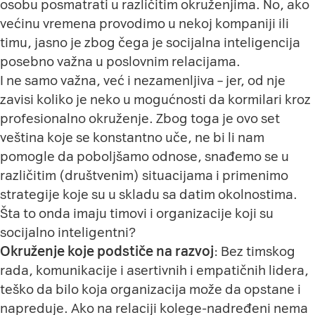
osobu posmatrati u različitim okruženjima. No, ako
većinu vremena provodimo u nekoj kompaniji ili
timu, jasno je zbog čega je socijalna inteligencija
posebno važna u poslovnim relacijama.
I ne samo važna, već i nezamenljiva – jer, od nje
zavisi koliko je neko u mogućnosti da kormilari kroz
profesionalno okruženje. Zbog toga je ovo set
veština koje se konstantno uče, ne bi li nam
pomogle da poboljšamo odnose, snađemo se u
različitim (društvenim) situacijama i primenimo
strategije koje su u skladu sa datim okolnostima.
Šta to onda imaju timovi i organizacije koji su
socijalno inteligentni?
Okruženje koje podstiče na razvoj
: Bez timskog
rada, komunikacije i asertivnih i empatičnih lidera,
teško da bilo koja organizacija može da opstane i
napreduje. Ako na relaciji kolege-nadređeni nema