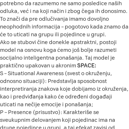
potrebno da razumemo ne samo posledice naših
odluka, već i na koji način i zbog čega ih donosimo.
To znači da pre odlučivanja imamo dovoljno
neophodnih informacija – pogotovo kada znamo da
će to uticati na grupu ili pojedince u grupi.
Ako se stubovi čine donekle apstraktni, postoji
model na osnovu koga ćemo još bolje razumeti
socijalno inteligentna ponašanja. Taj model je
praktično upakovan u akronim
SPACE:
S – Situational Awareness (svest o okruženju,
odnosno situaciji): Predstavlja sposobnost
interpretiranja znakova koje dobijamo iz okruženja,
kao i predviđanja kako će određeni događaji
uticati na nečije emocije i ponašanja;
P – Presence (prisustvo): Karakteriše se
sveukupnim delovanjem koji pojedinac ima na
druge pojedince u grupi, a taj efekat zavisi od