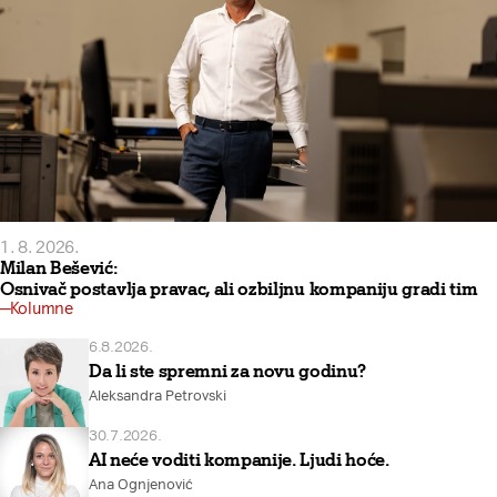
1. 8. 2026.
Milan Bešević:
Osnivač postavlja pravac, ali ozbiljnu kompaniju gradi tim
Kolumne
6.8.2026.
Da li ste spremni za novu godinu?
Aleksandra Petrovski
30.7.2026.
AI neće voditi kompanije. Ljudi hoće.
Ana Ognjenović