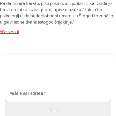
Pa da trenira karate, piše pesme, uči jezike i slika. Onda je
htela da fotka, svira gitaru, upiše muzičku školu, čita
psihologiju i da bude slobodni umetnik. (Štagod to značilo
u glavi jedne dvanaestogodišnjakinje.)
Više o Marti
Naša mreža u Vašem inboksu!
Prijavite se na naš newsletter i dobijajte najnovije savete,
vodiče i priče direktno u Vaš inboks.