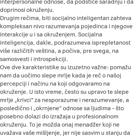
interpersonalne odnose, da podstiče saradnju i da
doprinosi okruženju.
Drugim rečima, biti socijalno inteligentan zahteva
kompleksan nivo razumevanja pojedinca i njegove
interakcije u i sa okruženjem. Socijalna
inteligencija, dakle, podrazumeva isprepletanost
više različitih veština, a počiva, pre svega, na
samosvesti i introspekciji.
Ove dve karakteristike su izuzetno važne: pomažu
nam da uočimo slepe mrlje kada je reč o našoj
percepciji i načinu na koji odgovaramo na
okruženje. U isto vreme, često su upravo te slepe
mrlje „krivci“ za
nesporazume i nerazumevanje
, a
posledično i „okrnjene“ odnose sa ljudima – što
posebno dolazi do izražaja u profesionalnom
okruženju. To je možda onaj menadžer koji ne
uvažava vaše mišljenje, jer nije sasvim u stanju da