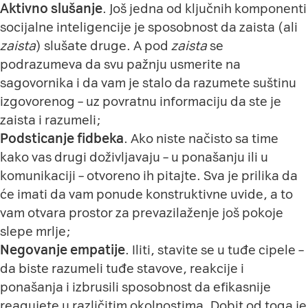
Aktivno slušanje
. Još jedna od ključnih komponenti
socijalne inteligencije je sposobnost da zaista (ali
zaista
) slušate druge. A pod
zaista
se
podrazumeva da svu pažnju usmerite na
sagovornika i da vam je stalo da razumete suštinu
izgovorenog – uz povratnu informaciju da ste je
zaista i razumeli;
Podsticanje fidbeka
. Ako niste načisto sa time
kako vas drugi doživljavaju – u ponašanju ili u
komunikaciji – otvoreno ih pitajte. Sva je prilika da
će imati da vam ponude konstruktivne uvide, a to
vam otvara prostor za prevazilaženje još pokoje
slepe mrlje;
Negovanje empatije
. Iliti, stavite se u tuđe cipele –
da biste razumeli tuđe stavove, reakcije i
ponašanja i izbrusili sposobnost da efikasnije
reagujete u različitim okolnostima. Dobit od toga je