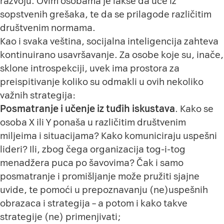
razvoju. Ovim osobama je lakše da uče iz
sopstvenih grešaka, te da se prilagode različitim
društvenim normama.
Kao i svaka veština, socijalna inteligencija zahteva
kontinuirano usavršavanje. Za osobe koje su, inače,
sklone introspekciji, uvek ima prostora za
preispitivanje koliko su odmakli u ovih nekoliko
važnih strategija:
Posmatranje i učenje iz tuđih iskustava
. Kako se
osoba X ili Y ponaša u različitim društvenim
miljeima i situacijama? Kako komuniciraju uspešni
lideri? Ili, zbog čega organizacija tog-i-tog
menadžera puca po šavovima? Čak i samo
posmatranje i promišljanje može pružiti sjajne
uvide, te pomoći u prepoznavanju (ne)uspešnih
obrazaca i strategija – a potom i kako takve
strategije (ne) primenjivati;