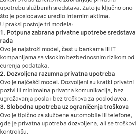
upotrebu službenih sredstava. Zato je ključno ono
što je poslodavac uredio internim aktima.
U praksi postoje tri modela:
1. Potpuna zabrana privatne upotrebe sredstava
rada
Ovo je najstroži model, čest u bankama ili IT
kompanijama sa visokim bezbednosnim rizikom od
curenja podataka.
2. Dozvoljena razumna privatna upotreba
Ovo je najčešći model. Dozvoljeni su kratki privatni
pozivi ili minimalna privatna komunikacija, bez
ugrožavanja posla i bez troškova za poslodavca.
3. Slobodna upotreba uz ograničenja troškova
Ovo je tipično za službene automobile ili telefone,
gde je privatna upotreba dozvoljena, ali se troškovi
kontrolišu.