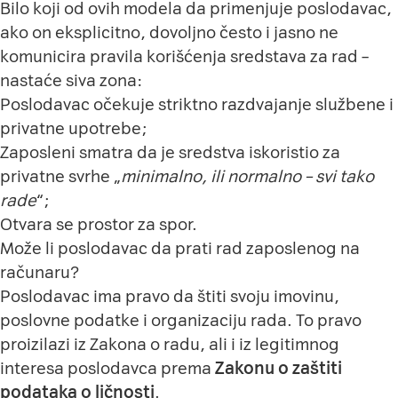
Bilo koji od ovih modela da primenjuje poslodavac,
ako on eksplicitno, dovoljno često i jasno ne
komunicira pravila korišćenja sredstava za rad –
nastaće siva zona:
Poslodavac očekuje striktno razdvajanje službene i
privatne upotrebe;
Zaposleni smatra da je sredstva iskoristio za
privatne svrhe „
minimalno, ili normalno – svi tako
rade
“;
Otvara se prostor za spor.
Može li poslodavac da prati rad zaposlenog na
računaru?
Poslodavac ima pravo da štiti svoju imovinu,
poslovne podatke i organizaciju rada. To pravo
proizilazi iz Zakona o radu, ali i iz legitimnog
interesa poslodavca prema
Zakonu o zaštiti
podataka o ličnosti
.