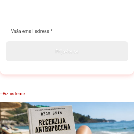
Prijavite se na naš newsletter i dobijajte najnovije savete,
vodiče i priče direktno u Vaš inboks.
Biznis teme