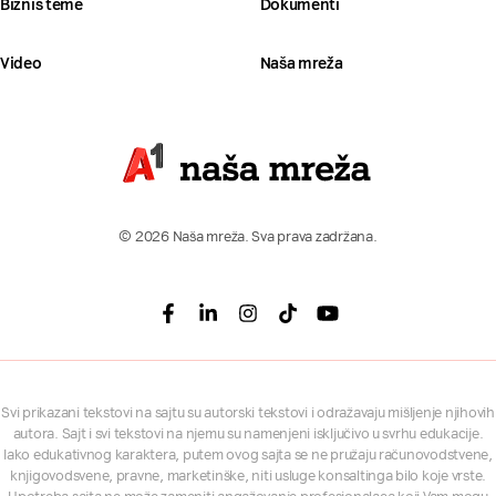
Biznis teme
Dokumenti
Video
Naša mreža
© 2026 Naša mreža. Sva prava zadržana.
Facebook
Linkedin
Instagram
Tiktok
Youtube
Svi prikazani tekstovi na sajtu su autorski tekstovi i odražavaju mišljenje njihovih
autora. Sajt i svi tekstovi na njemu su namenjeni isključivo u svrhu edukacije.
Iako edukativnog karaktera, putem ovog sajta se ne pružaju računovodstvene,
knjigovodsvene, pravne, marketinške, niti usluge konsaltinga bilo koje vrste.