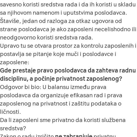
savesno koristi sredstva rada i da ih koristi u skladu
sa njihovom namenom i uputstvima poslodavca.
Štaviše, jedan od razloga za otkaz ugovora od
strane poslodavca je ako zaposleni necelishodno ili
neodgovorno koristi sredstva rada.
Upravo tu se otvara prostor za kontrolu zaposlenih i
postavlja se pitanje koje muči i poslodavce i
zaposlene:
Gde prestaje pravo poslodavca da zahteva radnu
disciplinu, a počinje privatnost zaposlenog?
Odgovor bi bio: U balansu između prava
poslodavca da organizuje efikasan rad i prava
zaposlenog na privatnost i zaštitu podataka o
ličnosti.
Da li zaposleni sme privatno da koristi službena
sredstva?
Zakon o radu izričito
ne zabranjuje
privatnu