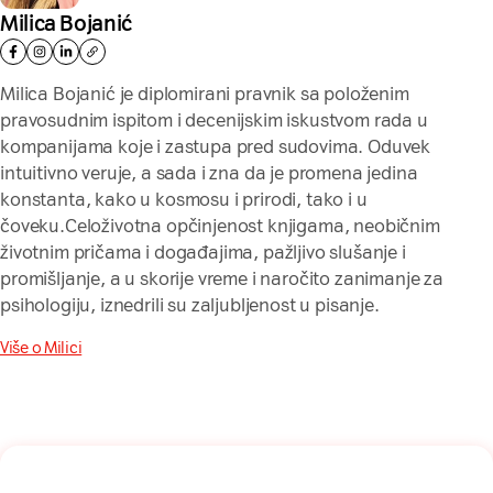
Milica Bojanić
Milica Bojanić je diplomirani pravnik sa položenim
pravosudnim ispitom i decenijskim iskustvom rada u
kompanijama koje i zastupa pred sudovima. Oduvek
intuitivno veruje, a sada i zna da je promena jedina
konstanta, kako u kosmosu i prirodi, tako i u
čoveku.Celoživotna opčinjenost knjigama, neobičnim
životnim pričama i događajima, pažljivo slušanje i
promišljanje, a u skorije vreme i naročito zanimanje za
psihologiju, iznedrili su zaljubljenost u pisanje.
Više o Milici
Naša mreža u Vašem inboksu!