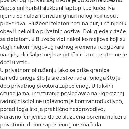
poslovnog i privatnog života je gotovo neizbežno.
Zaposleni koristi službeni laptop kod kuće. Na
njemu se nalazi i privatni gmail nalog koji usput
proverava. Službeni telefon nosi na put, i na njemu
obavi i nekoliko privatnih poziva. Dok gleda crtaće
sa detetom, u 8 uveče vidi nekoliko mejlova koji su
stigli nakon njegovog radnog vremena i odgovara
na njih, ali i šalje mejl vaspitačici da ono sutra neće
doći u vrtić.
U privatnom okruženju lako se briše granica
između onoga što je sredstvo rada i onoga što je
deo privatnog prostora zaposlenog. U takvim
situacijama, insistiranje poslodavca na rigoroznoj
radnoj discipline uglavnom je kontraproduktivno,
pored toga što je praktično nesprovodivo.
Naravno, činjenica da se službena oprema nalazi u
privatnom domu zaposlenog ne znači da