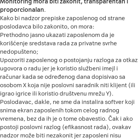
Monitoring mora biti zakonit, transparentan i
proporcionalan
.
Kako bi nadzor prepiske zaposlenog od strane
poslodavca bilo zakonito, on mora:
Prethodno jasno ukazati zaposlenom da je
korišćenje sredstava rada za privatne svrhe
nedopušteno;
Upozoriti zaposlenog o postojanju razloga za otkaz
ugovora o radu jer je koristio službeni imejl i
računar kada se određenog dana dopisivao sa
osobom X koja nije poslovni saradnik niti klijent (ili
igrao igrice ili koristio društvenu mrežu Y).
Poslodavac, dakle, ne sme da instalira softver koji
snima ekran zaposlenih tokom celog radnog
vremena, bez da ih je o tome obavestio. Čak i ako
postoji poslovni razlog (efikasnost rada), ovakav
nadzor može biti nezakonit jer zaposleni nisu