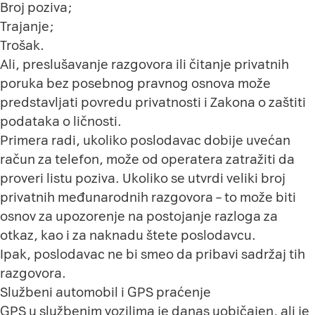
Broj poziva;
Trajanje;
Trošak.
Ali, preslušavanje razgovora ili čitanje privatnih
poruka bez posebnog pravnog osnova može
predstavljati povredu privatnosti i Zakona o zaštiti
podataka o ličnosti.
Primera radi, ukoliko poslodavac dobije uvećan
račun za telefon, može od operatera zatražiti da
proveri listu poziva. Ukoliko se utvrdi veliki broj
privatnih međunarodnih razgovora – to može biti
osnov za upozorenje na postojanje razloga za
otkaz, kao i za naknadu štete poslodavcu.
Ipak, poslodavac ne bi smeo da pribavi sadržaj tih
razgovora.
Službeni automobil i GPS praćenje
GPS u službenim vozilima je danas uobičajen, ali je