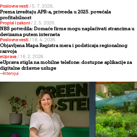
Poslovne vesti
/
5. 7. 2026.
Prema izveštaju APR-a, privreda u 2025. povećala
profitabilnost
Propisi i zakoni
/
2. 5. 2026.
NBS potvrdila: Domaće firme mogu naplaćivati strancima u
devizama putem interneta
Poslovne vesti
/
18. 4. 2026.
Objavljena Mapa Registra mera i podsticaja regionalnog
razvoja
eUprava
/
16. 2. 2026.
eUprava stigla na mobilne telefone: dostupne aplikacije za
digitalne državne usluge
Intervjui