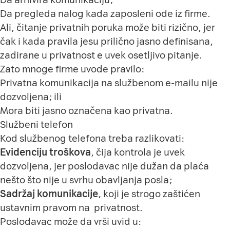
Da pregleda nalog kada zaposleni ode iz firme.
Ali, čitanje privatnih poruka može biti rizično, jer
čak i kada pravila jesu prilično jasno definisana,
zadirane u privatnost e uvek osetljivo pitanje.
Zato mnoge firme uvode pravilo:
Privatna komunikacija na službenom e-mailu nije
dozvoljena; ili
Mora biti jasno označena kao privatna.
Službeni telefon
Kod službenog telefona treba razlikovati:
Evidenciju troškova
, čija kontrola je uvek
dozvoljena, jer poslodavac nije dužan da plaća
nešto što nije u svrhu obavljanja posla;
Sadržaj komunikacije
, koji je strogo zaštićen
ustavnim pravom na
privatnost.
Poslodavac može da vrši uvid u: