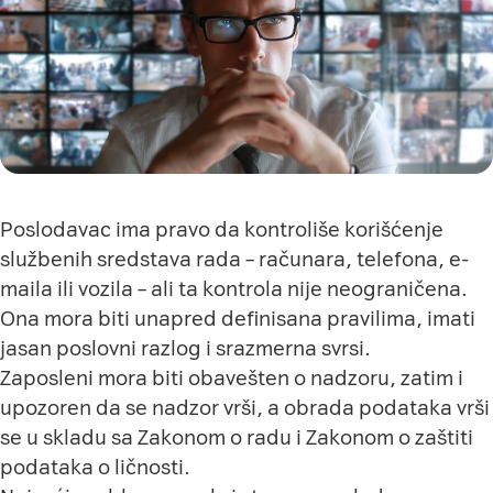
Poslodavac ima pravo da kontroliše korišćenje
službenih sredstava rada – računara, telefona, e-
maila ili vozila – ali ta kontrola nije neograničena.
Ona mora biti unapred definisana pravilima, imati
jasan poslovni razlog i srazmerna svrsi.
Zaposleni mora biti obavešten o nadzoru, zatim i
upozoren da se nadzor vrši, a obrada podataka vrši
se u skladu sa Zakonom o radu i Zakonom o zaštiti
podataka o ličnosti.