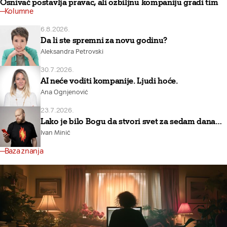
Osnivač postavlja pravac, ali ozbiljnu kompaniju gradi tim
Kolumne
6.8.2026.
Da li ste spremni za novu godinu?
Aleksandra Petrovski
30.7.2026.
AI neće voditi kompanije. Ljudi hoće.
Ana Ognjenović
23.7.2026.
Lako je bilo Bogu da stvori svet za sedam dana…
Ivan Minić
Baza znanja