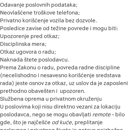
Odavanje poslovnih podataka;
Neovlašćene troškove telefona;
Privatno korišćenje vozila bez dozvole.
Posledice zavise od težine povrede i mogu biti:
Upozorenje pred otkaz;
Disciplinska mera;
Otkaz ugovora o radu;
Naknada štete poslodavcu.
Prema Zakonu o radu, povreda radne discipline
(necelishodno i nesavesno korišćenje sredstava
rada) jeste osnov za otkaz, uz uslov da je zaposleni
prethodno obavešten i
upozoren.
Službena oprema u privatnom okruženju
U poslovima koji nisu direktno vezani za lokaciju
poslodavca, nego se mogu obavljati
remote
– bilo
gde, što je najčešće
od kuće
, preplitanje