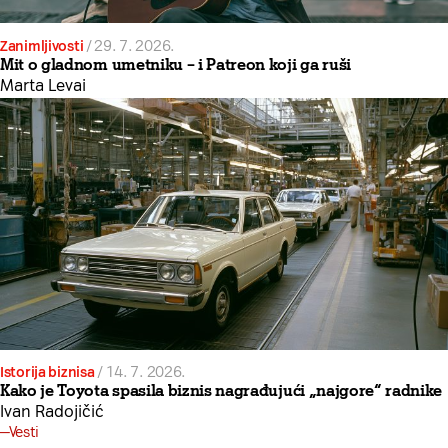
Zanimljivosti
/
29. 7. 2026.
Mit o gladnom umetniku – i Patreon koji ga ruši
Marta Levai
Istorija biznisa
/
14. 7. 2026.
Kako je Toyota spasila biznis nagrađujući „najgore“ radnike
Ivan Radojičić
Vesti