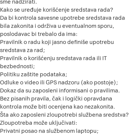
sme nadzirati.
Kako se uređuje korišćenje sredstava rada?
Da bi kontrola savesne upotrebe sredstava rada
bila zakonita i održiva u eventualnom sporu,
poslodavac bi trebalo da ima:
Pravilnik o radu koji jasno definiše upotrebu
sredstava za rad;
Pravilnik o korišćenju sredstava rada ili IT
bezbednosti;
Politiku zaštite podataka;
Odluke o video ili GPS nadzoru (ako postoje);
Dokaz da su zaposleni informisani o pravilima.
Bez pisanih pravila, čak i logički opravdana
kontrola može biti ocenjena kao nezakonita.
Šta ako zaposleni zloupotrebi službena sredstva?
Zloupotreba može uključivati:
Privatni posao na službenom laptopu;