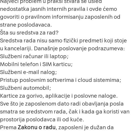
Najveći problem u praksi stvara se usled
nedostatka jasnih internih pravila i ovde ćemo
govoriti o pravilnom informisanju zaposlenih od
strane poslodavaca.
Šta su sredstva za rad?
Sredstva rada nisu samo fizički predmeti koji stoje
u kancelariji. Današnje poslovanje podrazumeva:
Službeni računar ili laptop;
Mobilni telefon i SIM karticu;
Službeni e-mail nalog;
Pristup poslovnim softverima i cloud sistemima;
Službeni automobil;
Kartice za gorivo, aplikacije i poslovne naloge.
Sve što je zaposlenom dato radi obavljanja posla
smatra se sredstvom rada, čak i kada ga koristi van
prostorija poslodavca ili od kuće.
Prema
Zakonu o radu
, zaposleni je dužan da