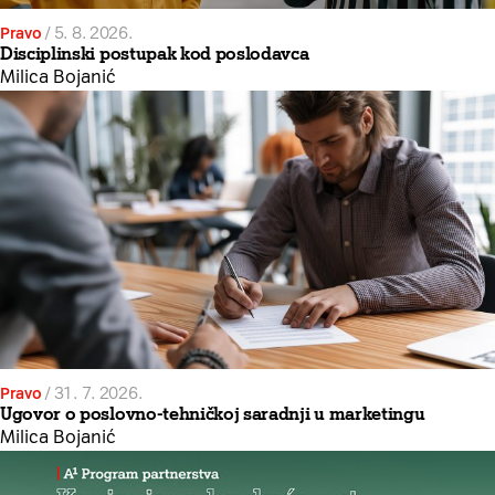
Pravo
/
5. 8. 2026.
Disciplinski postupak kod poslodavca
Milica Bojanić
Pravo
/
31. 7. 2026.
Ugovor o poslovno-tehničkoj saradnji u marketingu
Milica Bojanić