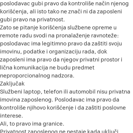
poslodavac gubi pravo da kontroliše način njenog
korišćenja, ali isto tako ne znači ni da zaposleni
gubi pravo na privatnost.
Zato se pitanje korišćenja službene opreme u
remote radu svodi na pronalaženje ravnoteže:
poslodavac ima legitimno pravo da zaštiti svoju
imovinu, podatke i organizaciju rada, dok
zaposleni ima pravo da njegov privatni prostor i
lična komunikacija ne budu predmet
neproporcionalnog nadzora.
Zaključak
Službeni laptop, telefon ili automobil nisu privatna
imovina zaposlenog. Poslodavac ima pravo da
kontroliše njihovo korišćenje i da zaštiti poslovne
interese.
Ali, to pravo ima granice.
Privatnost zaposlenog ne nestaje kada uključi