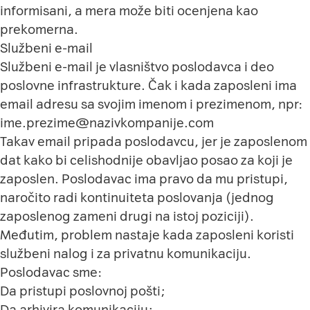
informisani, a mera može biti ocenjena kao
prekomerna.
Službeni e-mail
Službeni e-mail je vlasništvo poslodavca i deo
poslovne infrastrukture. Čak i kada zaposleni ima
email adresu sa svojim imenom i prezimenom, npr:
ime.prezime@nazivkompanije.com
Takav email pripada poslodavcu, jer je zaposlenom
dat kako bi celishodnije obavljao posao za koji je
zaposlen. Poslodavac ima pravo da mu pristupi,
naročito radi kontinuiteta poslovanja (jednog
zaposlenog zameni drugi na istoj poziciji).
Međutim, problem nastaje kada zaposleni koristi
službeni nalog i za privatnu komunikaciju.
Poslodavac sme:
Da pristupi poslovnoj pošti;
Da arhivira komunikaciju;