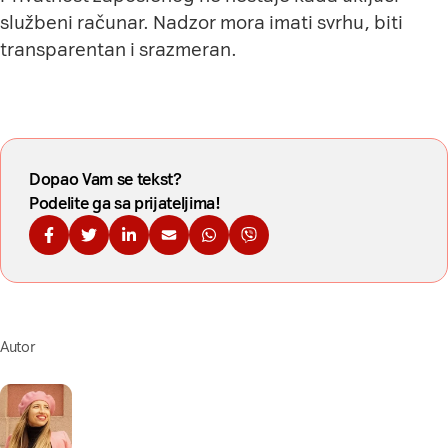
službeni računar. Nadzor mora imati svrhu, biti
transparentan i srazmeran.
Dopao Vam se tekst?
Podelite ga sa prijateljima!
Podelite na Fejsbuku
Podelite na Tviteru
Podelite na Linkdinu
Podelite na imejl
Podelite na WhatsApp
Podelite na Viberu
Autor