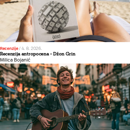
Recenzije
/
4. 8. 2026.
Recenzija antropocena – Džon Grin
Milica Bojanić