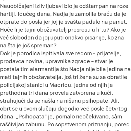
Neuobičajeni izliv ljubavi bio je odštampan na roze
hartiji. Idućeg dana, Nadja je zamolila braću da je
otprate do posla jer joj je svašta padalo na pamet.
Hoće li je tajni obožavatelj presresti u liftu? Ako je
već slobodan da joj uputi onakvo pisanije, ko zna
na šta je još spreman?
Dok je porodica ispitivala sve redom – prijatelje,
prodavca novina, upravnika zgrade – stvar je
postala tim alarmantija što Nadja nije bila jedina na
meti tajnih obožavatelja. Još tri žene su se obratile
policijskoj stanici u Madridu. Jedna od njih je
prethodna tri dana provela zatvorena u kući,
strahujući da se našla na nišanu psihopate. Ali,
obrt se u ovom slučaju dogodio već posle četvrtog
dana. „Psihopata“ je, pomalo neočekivano, sâm
raščivijao zabunu. Po sopstvenom priznanju, pored