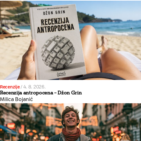
Recenzije
/
4. 8. 2026.
Recenzija antropocena – Džon Grin
Milica Bojanić