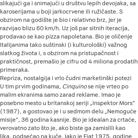
slikajući ga i snimajući u društvu lepih devojaka, sa
karoserijama u boji jarkocrvene ili ružičaste. S
obzirom na godište je bio i relativno brz, jer je
razvijao blizu 60 km/h. Uz još par sitnih iteracija,
prodavao se kao pizza napoletana. Bio je oličenje
Italijanima tako suštinski (i kulturološki) važnog
slatkog života i, s obzirom na pristupačnost i
praktičnost, premašio je cifru od 4 miliona prodatih
primeraka.
Repriza, nostalgija i vrlo čudni marketinški potezi
U tim prvim godinama,
Cinquino
se nije vrteo po
malim ekranima samo zarad reklame. Imao je
posebno mesto u britanskoj seriji „Inspektor Mors“
(1987), a gostovao je i u sedmom delu „Nemoguće
misije“, 36 godina kasnije. Bio je idealan za crtaće,
verovatno zato što je, ako biste ga zamislili kao
lika, podsećao na kuče. Iako je Fiat 1975. godine