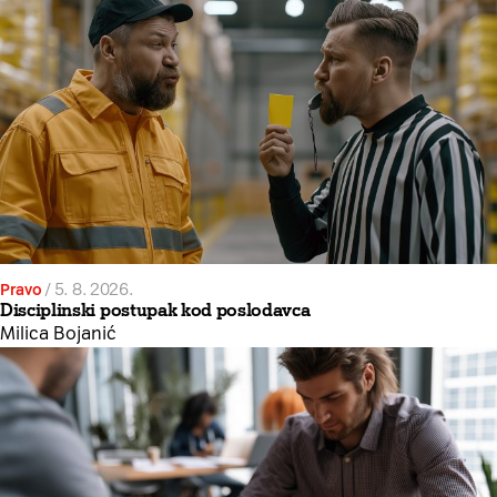
Pravo
/
5. 8. 2026.
Disciplinski postupak kod poslodavca
Milica Bojanić