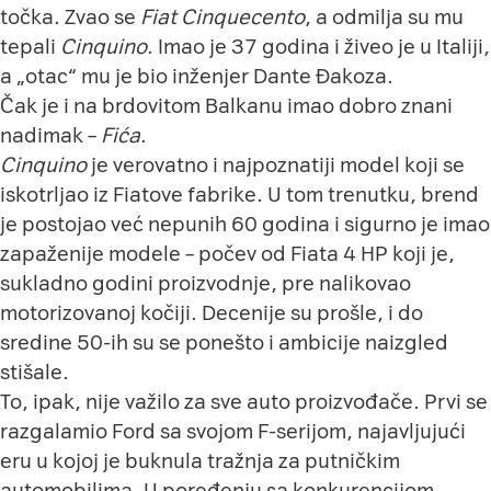
točka. Zvao se
Fiat Cinquecento
, a odmilja su mu
tepali
Cinquino
. Imao je 37 godina i živeo je u Italiji,
a „otac“ mu je bio inženjer Dante Đakoza.
Čak je i na brdovitom Balkanu imao dobro znani
nadimak –
Fića
.
Cinquino
je verovatno i najpoznatiji model koji se
iskotrljao iz Fiatove fabrike. U tom trenutku, brend
je postojao već nepunih 60 godina i sigurno je imao
zapaženije modele – počev od Fiata 4 HP koji je,
sukladno godini proizvodnje, pre nalikovao
motorizovanoj kočiji. Decenije su prošle, i do
sredine 50-ih su se ponešto i ambicije naizgled
stišale.
To, ipak, nije važilo za sve auto proizvođače. Prvi se
razgalamio Ford sa svojom F-serijom, najavljujući
eru u kojoj je buknula tražnja za putničkim
automobilima. U poređenju sa konkurencijom