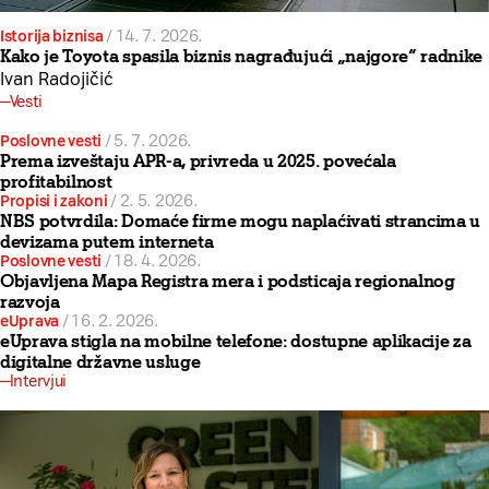
Istorija biznisa
/
14. 7. 2026.
Kako je Toyota spasila biznis nagrađujući „najgore“ radnike
Ivan Radojičić
Vesti
Poslovne vesti
/
5. 7. 2026.
Prema izveštaju APR-a, privreda u 2025. povećala
profitabilnost
Propisi i zakoni
/
2. 5. 2026.
NBS potvrdila: Domaće firme mogu naplaćivati strancima u
devizama putem interneta
Poslovne vesti
/
18. 4. 2026.
Objavljena Mapa Registra mera i podsticaja regionalnog
razvoja
eUprava
/
16. 2. 2026.
eUprava stigla na mobilne telefone: dostupne aplikacije za
digitalne državne usluge
Intervjui