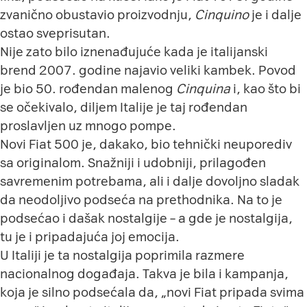
zvanično obustavio proizvodnju,
Cinquino
je i dalje
ostao sveprisutan.
Nije zato bilo iznenađujuće kada je italijanski
brend 2007. godine najavio veliki kambek. Povod
je bio 50. rođendan malenog
Cinquina
i, kao što bi
se očekivalo, diljem Italije je taj rođendan
proslavljen uz mnogo pompe.
Novi Fiat 500 je, dakako, bio tehnički neuporediv
sa originalom. Snažniji i udobniji, prilagođen
savremenim potrebama, ali i dalje dovoljno sladak
da neodoljivo podseća na prethodnika. Na to je
podsećao i dašak nostalgije – a gde je nostalgija,
tu je i pripadajuća joj emocija.
U Italiji je ta nostalgija poprimila razmere
nacionalnog događaja. Takva je bila i kampanja,
koja je silno podsećala da, „novi Fiat pripada svima