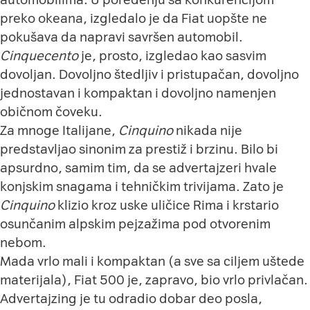
preko okeana, izgledalo je da Fiat uopšte ne
pokušava da napravi savršen automobil.
Cinquecento
je, prosto, izgledao kao sasvim
dovoljan. Dovoljno štedljiv i pristupačan, dovoljno
jednostavan i kompaktan i dovoljno namenjen
običnom čoveku.
Za mnoge Italijane,
Cinquino
nikada nije
predstavljao sinonim za
prestiž i brzinu
. Bilo bi
apsurdno, samim tim, da se advertajzeri hvale
konjskim snagama i tehničkim trivijama. Zato je
Cinquino
klizio kroz uske uličice Rima i krstario
osunčanim alpskim pejzažima pod otvorenim
nebom.
Mada vrlo mali i kompaktan (a sve sa ciljem uštede
materijala), Fiat 500 je, zapravo, bio vrlo privlačan.
Advertajzing je tu odradio dobar deo posla,