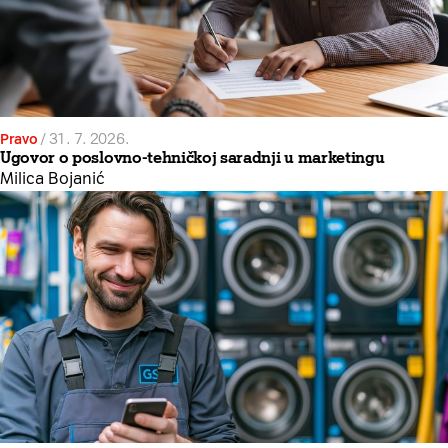
Pravo
/
31. 7. 2026.
Ugovor o poslovno-tehničkoj saradnji u marketingu
Milica Bojanić