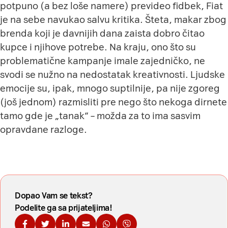
potpuno (a bez loše namere) prevideo fidbek, Fiat
je na sebe navukao salvu kritika. Šteta, makar zbog
brenda koji je davnijih dana zaista dobro čitao
kupce i njihove potrebe. Na kraju, ono što su
problematične kampanje imale zajedničko, ne
svodi se nužno na nedostatak kreativnosti. Ljudske
emocije su, ipak, mnogo suptilnije, pa nije zgoreg
(još jednom) razmisliti pre nego što nekoga dirnete
tamo gde je „tanak“ – možda za to ima sasvim
opravdane razloge.
Dopao Vam se tekst?
Podelite ga sa prijateljima!