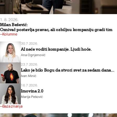
1. 8. 2026.
Milan Bešević:
Osnivač postavlja pravac, ali ozbiljnu kompaniju gradi tim
Kolumne
30.7.2026.
AI neće voditi kompanije. Ljudi hoće.
Ana Ognjenović
23.7.2026.
Lako je bilo Bogu da stvori svet za sedam dana…
Ivan Minić
16.7.2026.
Imovina 2.0
Marija Pešović
Baza znanja