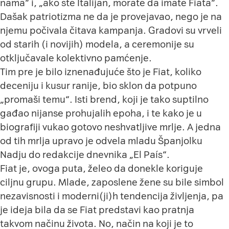
nama“ i, „ako ste Italijan, morate da imate Fiata“.
Dašak patriotizma ne da je provejavao, nego je na
njemu počivala čitava kampanja. Gradovi su vrveli
od starih (i novijih) modela, a ceremonije su
otključavale kolektivno pamćenje.
Tim pre je bilo iznenađujuće što je Fiat, koliko
deceniju i kusur ranije, bio sklon da potpuno
„promaši temu“. Isti brend, koji je tako suptilno
gađao nijanse prohujalih epoha, i te kako je u
biografiji vukao gotovo neshvatljive mrlje. A jedna
od tih mrlja upravo je odvela mladu Španjolku
Nadju do redakcije dnevnika „El País“.
Fiat je, ovoga puta, želeo da donekle koriguje
ciljnu grupu. Mlade, zaposlene žene su bile simbol
nezavisnosti i moderni(ji)h tendencija življenja, pa
je ideja bila da se Fiat predstavi kao pratnja
takvom načinu života. No, način na koji je to