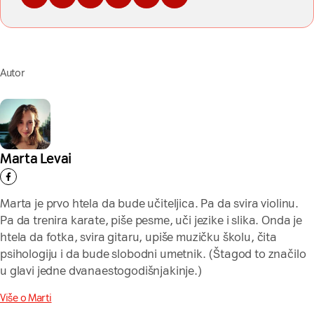
Podelite na Fejsbuku
Podelite na Tviteru
Podelite na Linkdinu
Podelite na imejl
Podelite na WhatsApp
Podelite na Viberu
Autor
Marta Levai
Marta je prvo htela da bude učiteljica. Pa da svira violinu.
Pa da trenira karate, piše pesme, uči jezike i slika. Onda je
htela da fotka, svira gitaru, upiše muzičku školu, čita
psihologiju i da bude slobodni umetnik. (Štagod to značilo
u glavi jedne dvanaestogodišnjakinje.)
Više o Marti