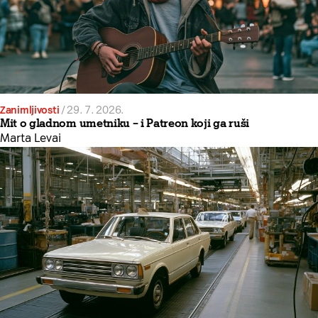
Zanimljivosti
/
29. 7. 2026.
Mit o gladnom umetniku – i Patreon koji ga ruši
Marta Levai