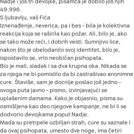
Nadje i još tri devojke, pisamca je dobilo još njih
49.996.
S ljubavlju, vaš Fića
Iznenađenje, neverica, pa i bes – bila je kolektivna
reakcija koja se raširila kao požar. Ali, bilo je, ako
se tako može reći, i dobrih vesti. Sumnjivo lice,
nakon što je obelodanilo svoj identitet, bilo je,
ispostavilo se, vrlo neobičan psihopata.
Bio je mali, sladak i sa
dva krupna oka
. Nikada se
za njega ne bi pomislilo da bi zastrašivao anonimne
cure. Štaviše, sam je docnije poslao još jedno –
ovoga puta javno – pismo, izvinjavajući se
uplašenim damama. Kako je objasnio, pisma su
osmišljena kao deo njegove kampanje, ne bi li se
dodvorio devojkama poput Nadje.
Mada su pretrpele ozbiljan strah, cure su saznale i
da ovaj psihopata, umesto dve noge, ima četiri