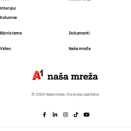
Intervjui
Kolumne
Biznis teme
Dokumenti
Video
Naša mreža
© 2026 Naša mreža. Sva prava zadržana.
Facebook
Linkedin
Instagram
Tiktok
Youtube