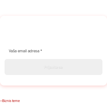
Naša mreža u Vašem inboksu!
Prijavite se na naš newsletter i dobijajte najnovije savete,
vodiče i priče direktno u Vaš inboks.
Biznis teme