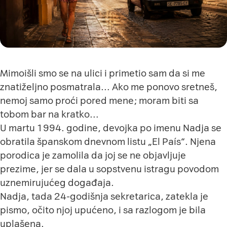
Mimoišli smo se na ulici i primetio sam da si me
znatiželjno posmatrala… Ako me ponovo sretneš,
nemoj samo proći pored mene; moram biti sa
tobom bar na kratko…
U martu 1994. godine, devojka po imenu Nadja se
obratila španskom dnevnom listu „El País“. Njena
porodica je zamolila da joj se ne objavljuje
prezime, jer se dala u sopstvenu istragu povodom
uznemirujućeg događaja.
Nadja, tada 24-godišnja sekretarica, zatekla je
pismo, očito njoj upućeno, i sa razlogom je bila
uplašena.