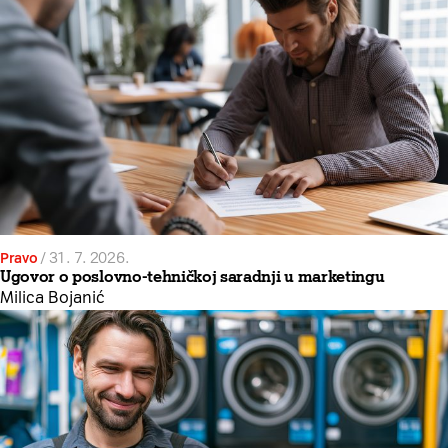
Pravo
/
31. 7. 2026.
Ugovor o poslovno-tehničkoj saradnji u marketingu
Milica Bojanić