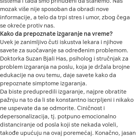
sistema i tada smo prinuđeni da stanemo. Naš
mozak više nije sposoban da obradi nove
informacije, a telo da trpi stres i umor, zbog čega
se okreće protiv nas.
Kako da prepoznate izgaranje na vreme?
Uvek je zanimljivo čuti iskustva lekara i njihove
savete za suočavanje sa određenim problemom.
Doktorka Suzan Bjali Has, psiholog i stručnjak za
problem izgaranja na poslu, koja je držala brojne
edukacije na ovu temu, daje savete kako da
prepoznate simptome izgaranja.
Da biste predupredili izgaranje, najpre obratite
pažnju na to da li ste konstantno iscrpljeni i nikako
ne uspevate da se odmorite. Ciničnost i
depersonalizacija, tj. potpuno emocionalno
distanciranje od posla koji ste nekada voleli,
takođe upućuju na ovaj poremećaj. Konačno, jasan