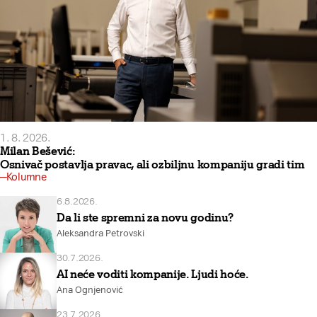
1. 8. 2026.
Milan Bešević:
Osnivač postavlja pravac, ali ozbiljnu kompaniju gradi tim
Kolumne
6.8.2026.
Da li ste spremni za novu godinu?
Aleksandra Petrovski
30.7.2026.
AI neće voditi kompanije. Ljudi hoće.
Ana Ognjenović
23.7.2026.