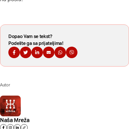
Dopao Vam se tekst?
Podelite ga sa prijateljima!
Podelite na Fejsbuku
Podelite na Tviteru
Podelite na Linkdinu
Podelite na imejl
Podelite na WhatsApp
Podelite na Viberu
Autor
Naša Mreža