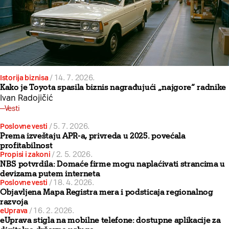
Istorija biznisa
/
14. 7. 2026.
Kako je Toyota spasila biznis nagrađujući „najgore“ radnike
Ivan Radojičić
Vesti
Poslovne vesti
/
5. 7. 2026.
Prema izveštaju APR-a, privreda u 2025. povećala
profitabilnost
Propisi i zakoni
/
2. 5. 2026.
NBS potvrdila: Domaće firme mogu naplaćivati strancima u
devizama putem interneta
Poslovne vesti
/
18. 4. 2026.
Objavljena Mapa Registra mera i podsticaja regionalnog
razvoja
eUprava
/
16. 2. 2026.
eUprava stigla na mobilne telefone: dostupne aplikacije za