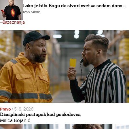
Lako je bilo Bogu da stvori svet za sedam dana…
Ivan Minić
Baza znanja
Pravo
/
5. 8. 2026.
Disciplinski postupak kod poslodavca
Milica Bojanić