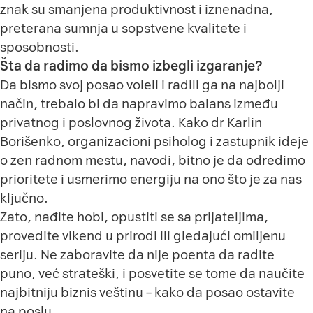
znak su smanjena produktivnost i iznenadna,
preterana sumnja u sopstvene kvalitete i
sposobnosti.
Šta da radimo da bismo izbegli izgaranje?
Da bismo svoj posao voleli i radili ga na najbolji
način, trebalo bi da napravimo balans između
privatnog i poslovnog života. Kako dr Karlin
Borišenko, organizacioni psiholog i zastupnik ideje
o zen radnom mestu, navodi, bitno je da odredimo
prioritete i usmerimo energiju na ono što je za nas
ključno.
Zato, nađite hobi, opustiti se sa prijateljima,
provedite vikend u prirodi ili gledajući omiljenu
seriju. Ne zaboravite da nije poenta da radite
puno, već strateški, i posvetite se tome da naučite
najbitniju biznis veštinu – kako da posao ostavite
na poslu.