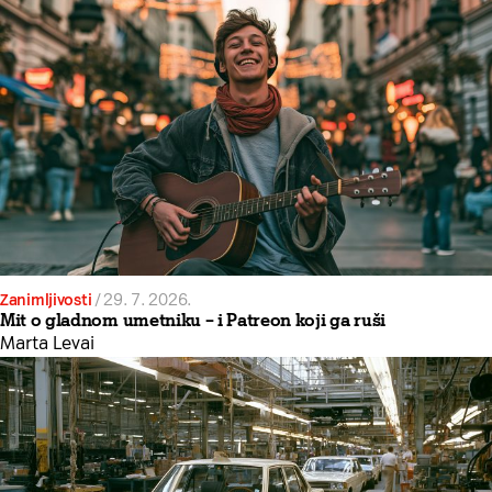
Zanimljivosti
/
29. 7. 2026.
Mit o gladnom umetniku – i Patreon koji ga ruši
Marta Levai