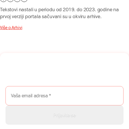
Tekstovi nastali u periodu od 2019. do 2023. godine na
prvoj verziji portala sačuvani su u okviru arhive.
Više o Arhivi
Naša mreža u Vašem inboksu!
Prijavite se na naš newsletter i dobijajte najnovije savete,
vodiče i priče direktno u Vaš inboks.