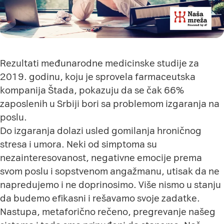
Rezultati međunarodne medicinske studije za
2019. godinu, koju je sprovela farmaceutska
kompanija Štada, pokazuju da se čak 66%
zaposlenih u Srbiji bori sa problemom izgaranja na
poslu.
Do izgaranja dolazi usled gomilanja hroničnog
stresa i umora. Neki od simptoma su
nezainteresovanost, negativne emocije prema
svom poslu i sopstvenom angažmanu, utisak da ne
napredujemo i ne doprinosimo. Više nismo u stanju
da budemo efikasni i rešavamo svoje zadatke.
Nastupa, metaforično rečeno, pregrevanje našeg