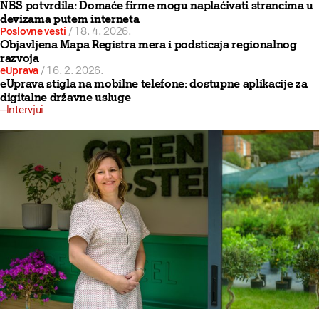
NBS potvrdila: Domaće firme mogu naplaćivati strancima u
devizama putem interneta
Poslovne vesti
/
18. 4. 2026.
Objavljena Mapa Registra mera i podsticaja regionalnog
razvoja
eUprava
/
16. 2. 2026.
eUprava stigla na mobilne telefone: dostupne aplikacije za
digitalne državne usluge
Intervjui