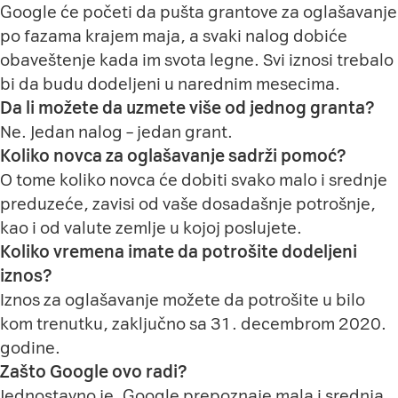
Google će početi da pušta grantove za oglašavanje
po fazama krajem maja, a svaki nalog dobiće
obaveštenje kada im svota legne. Svi iznosi trebalo
bi da budu dodeljeni u narednim mesecima.
Da li možete da uzmete više od jednog granta?
Ne. Jedan nalog – jedan grant.
Koliko novca za oglašavanje sadrži pomoć?
O tome koliko novca će dobiti svako malo i srednje
preduzeće, zavisi od vaše dosadašnje potrošnje,
kao i od valute zemlje u kojoj poslujete.
Koliko vremena imate da potrošite dodeljeni
iznos?
Iznos za oglašavanje možete da potrošite u bilo
kom trenutku, zaključno sa 31. decembrom 2020.
godine.
Zašto Google ovo radi?
Jednostavno je. Google prepoznaje mala i srednja