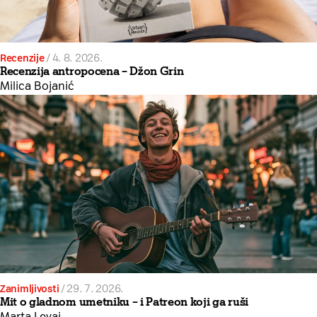
Recenzije
/
4. 8. 2026.
Recenzija antropocena – Džon Grin
Milica Bojanić
Zanimljivosti
/
29. 7. 2026.
Mit o gladnom umetniku – i Patreon koji ga ruši
Marta Levai