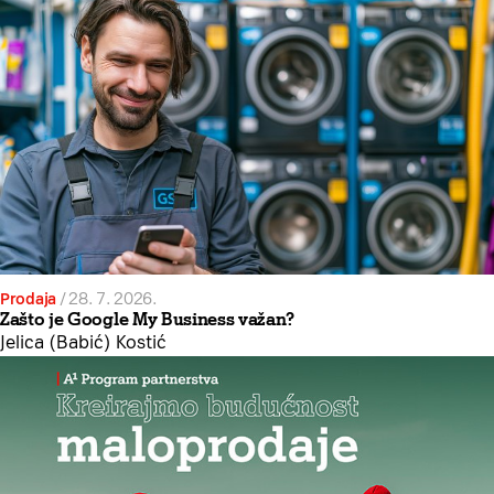
Prodaja
/
28. 7. 2026.
Zašto je Google My Business važan?
Jelica (Babić) Kostić