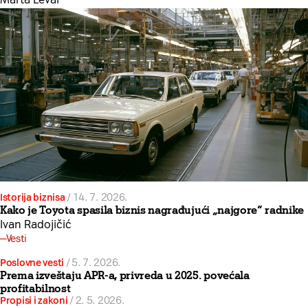
Istorija biznisa
/
14. 7. 2026.
Kako je Toyota spasila biznis nagrađujući „najgore“ radnike
Ivan Radojičić
Vesti
Poslovne vesti
/
5. 7. 2026.
Prema izveštaju APR-a, privreda u 2025. povećala
profitabilnost
Propisi i zakoni
/
2. 5. 2026.