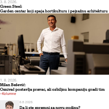
3. 8. 2026.
Green Steel:
Garden centar koji spaja hortikulturu i pejzažnu arhitekturu
1. 8. 2026.
Milan Bešević:
Osnivač postavlja pravac, ali ozbiljnu kompaniju gradi tim
Kolumne
6.8.2026.
Da li ste spremni za novu godinu?