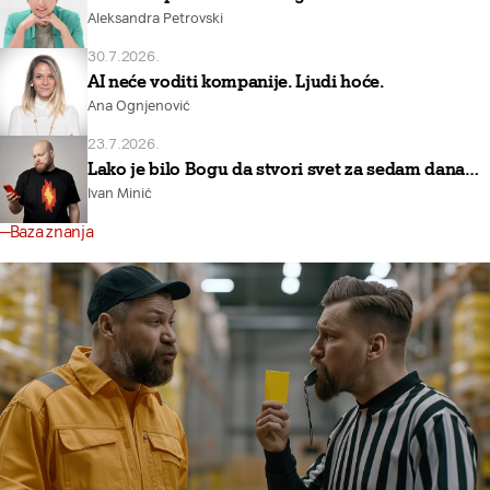
Aleksandra Petrovski
30.7.2026.
AI neće voditi kompanije. Ljudi hoće.
Ana Ognjenović
23.7.2026.
Lako je bilo Bogu da stvori svet za sedam dana…
Ivan Minić
Baza znanja