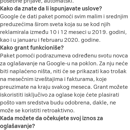
posebne prijave, automatski.
Kako da znate da li ispunjavate uslove?
Google će dati paket pomoći svim malim i srednjim
preduzećima širom sveta koja su se kod njih
reklamirala između 10 i 12 meseci u 2019. godini,
kao i u januaru i februaru 2020. godine.
Kako grant funkcioniše?
Paket pomoći podrazumeva određenu svotu novca
za oglašavanje na Google-u na poklon. Za nju neće
biti naplaćeno ništa, niti će se prikazati kao trošak
na mesečnim izveštajima i fakturama, koje
preuzimate na kraju svakog meseca. Grant možete
iskoristiti isključivo za oglase koje ćete plasirati
pošto vam sredstva budu odobrena, dakle, ne
može se koristiti retroaktivno.
Kada možete da očekujete svoj iznos za
oglašavanje?