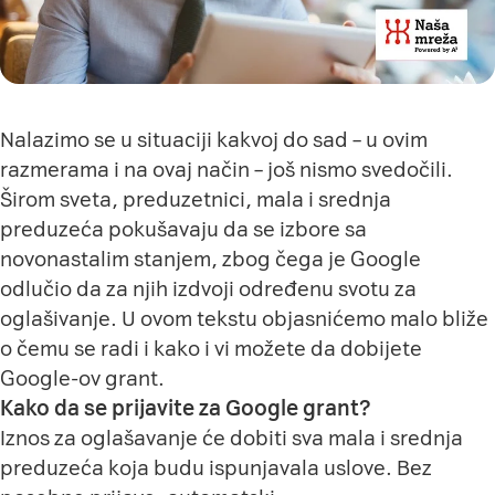
Nalazimo se u situaciji kakvoj do sad – u ovim
razmerama i na ovaj način – još nismo svedočili.
Širom sveta, preduzetnici, mala i srednja
preduzeća pokušavaju da se izbore sa
novonastalim stanjem, zbog čega je Google
odlučio da za njih izdvoji određenu svotu za
oglašivanje. U ovom tekstu objasnićemo malo bliže
o čemu se radi i kako i vi možete da dobijete
Google-ov grant.
Kako da se prijavite za Google grant?
Iznos za oglašavanje će dobiti sva mala i srednja
preduzeća koja budu ispunjavala uslove. Bez