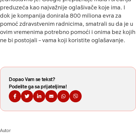
preduzeća kao najvažnije oglašivače koje ima. I
dok je kompanija donirala 800 miliona evra za
pomoć zdravstvenim radnicima, smatrali su da je u
ovim vremenima potrebno pomoći i onima bez kojih
ne bi postojali – vama koji koristite oglašavanje.
Dopao Vam se tekst?
Podelite ga sa prijateljima!
Podelite na Fejsbuku
Podelite na Tviteru
Podelite na Linkdinu
Podelite na imejl
Podelite na WhatsApp
Podelite na Viberu
Autor