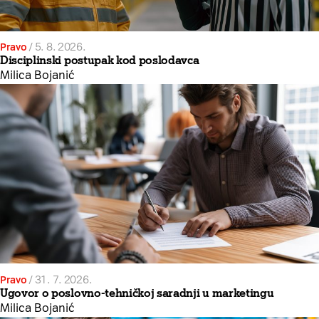
Pravo
/
5. 8. 2026.
Disciplinski postupak kod poslodavca
Milica Bojanić
Pravo
/
31. 7. 2026.
Ugovor o poslovno-tehničkoj saradnji u marketingu
Milica Bojanić