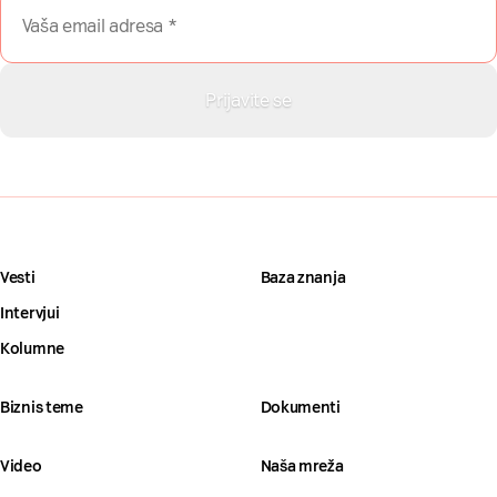
Vesti
Baza znanja
Intervjui
Kolumne
Biznis teme
Dokumenti
Video
Naša mreža