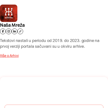
Naša Mreža
Tekstovi nastali u periodu od 2019. do 2023. godine na
prvoj verziji portala sačuvani su u okviru arhive.
Više o Arhivi
Naša mreža u Vašem inboksu!
Prijavite se na naš newsletter i dobijajte najnovije savete,
vodiče i priče direktno u Vaš inboks.