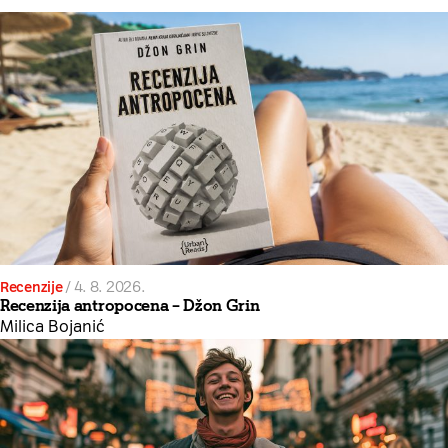
Recenzije
/
4. 8. 2026.
Recenzija antropocena – Džon Grin
Milica Bojanić