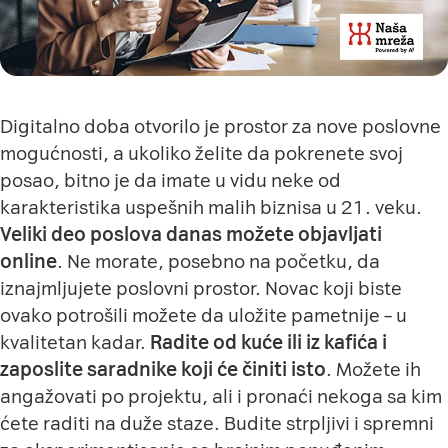
Digitalno doba otvorilo je prostor za nove poslovne
mogućnosti, a ukoliko želite da pokrenete svoj
posao, bitno je da imate u vidu neke od
karakteristika uspešnih malih biznisa u 21. veku.
Veliki deo poslova danas možete objavljati
online
. Ne morate, posebno na početku, da
iznajmljujete poslovni prostor. Novac koji biste
ovako potrošili možete da uložite pametnije – u
kvalitetan kadar.
Radite od kuće ili iz kafića i
zaposlite saradnike koji će činiti ist
o
. Možete ih
angažovati po projektu, ali i pronaći nekoga sa kim
ćete raditi na duže staze. Budite strpljivi i spremni