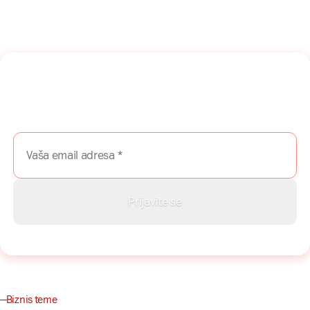
Naša mreža u Vašem inboksu!
Prijavite se na naš newsletter i dobijajte najnovije savete,
vodiče i priče direktno u Vaš inboks.
Biznis teme