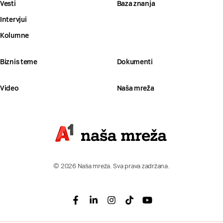
Vesti
Baza znanja
Intervjui
Kolumne
Biznis teme
Dokumenti
Video
Naša mreža
© 2026 Naša mreža. Sva prava zadržana.
Facebook
Linkedin
Instagram
Tiktok
Youtube