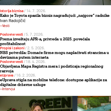
Istorija biznisa
/
14. 7. 2026.
Kako je Toyota spasila biznis nagrađujući „najgore“ radnike
Ivan Radojičić
Vesti
Poslovne vesti
/
5. 7. 2026.
Prema izveštaju APR-a, privreda u 2025. povećala
profitabilnost
Propisi i zakoni
/
2. 5. 2026.
NBS potvrdila: Domaće firme mogu naplaćivati strancima u
devizama putem interneta
Poslovne vesti
/
18. 4. 2026.
Objavljena Mapa Registra mera i podsticaja regionalnog
razvoja
eUprava
/
16. 2. 2026.
eUprava stigla na mobilne telefone: dostupne aplikacije za
digitalne državne usluge
Intervjui