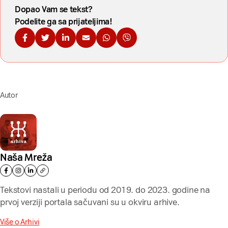
Dopao Vam se tekst?
Podelite ga sa prijateljima!
Podelite na Fejsbuku
Podelite na Tviteru
Podelite na Linkdinu
Podelite na imejl
Podelite na WhatsApp
Podelite na Viberu
Autor
Naša Mreža
Tekstovi nastali u periodu od 2019. do 2023. godine na
prvoj verziji portala sačuvani su u okviru arhive.
Više o Arhivi