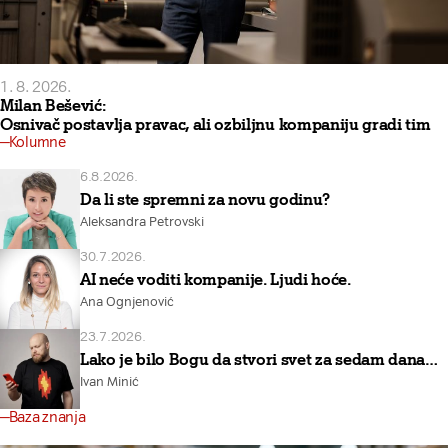
1. 8. 2026.
Milan Bešević:
Osnivač postavlja pravac, ali ozbiljnu kompaniju gradi tim
Kolumne
6.8.2026.
Da li ste spremni za novu godinu?
Aleksandra Petrovski
30.7.2026.
AI neće voditi kompanije. Ljudi hoće.
Ana Ognjenović
23.7.2026.
Lako je bilo Bogu da stvori svet za sedam dana…
Ivan Minić
Baza znanja