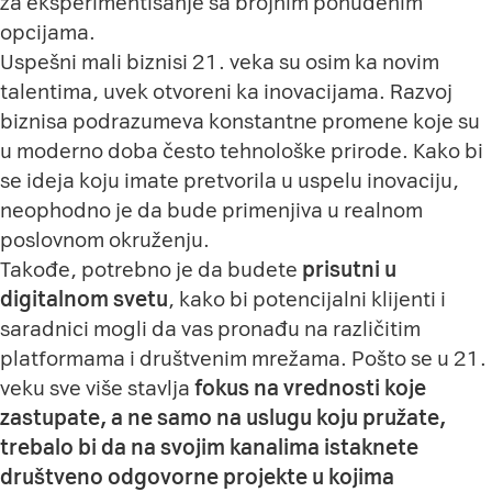
za eksperimentisanje sa brojnim ponuđenim
opcijama.
Uspešni mali biznisi 21. veka su osim ka novim
talentima, uvek otvoreni ka inovacijama. Razvoj
biznisa podrazumeva konstantne promene koje su
u moderno doba često tehnološke prirode. Kako bi
se ideja koju imate pretvorila u uspelu inovaciju,
neophodno je da bude primenjiva u realnom
poslovnom okruženju.
Takođe, potrebno je da budete
prisutni u
digitalnom svetu
, kako bi potencijalni klijenti i
saradnici mogli da vas pronađu na različitim
platformama i društvenim mrežama. Pošto se u 21.
veku sve više stavlja
fokus na vrednosti koje
zastupate, a ne samo na uslugu koju pružate,
trebalo bi da na svojim kanalima istaknete
društveno odgovorne projekte u kojima