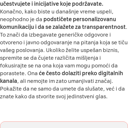
učestvujete i inicijative koje podržavate.
Konačno, kako biste u današnje vreme uspeli,
neophodno je da
podstičete personalizovanu
komunikaciju i da se zalažete za transparentnost
.
To znači da izbegavate generičke odgovore i
otvoreno i javno odgovaranje na pitanja koja se tiču
vašeg poslovanja. Ukoliko želite uspešan biznis,
spremite se da čujete različita mišljenja i
fokusirajte se na ona koja vam mogu pomoći da
porastete. Ona
će često dolaziti preko digitalnih
kanala
, ali nemojte im zato umanjivati značaj.
Pokažite da ne samo da umete da slušate, već i da
znate kako da stvorite svoj jedinstveni glas.