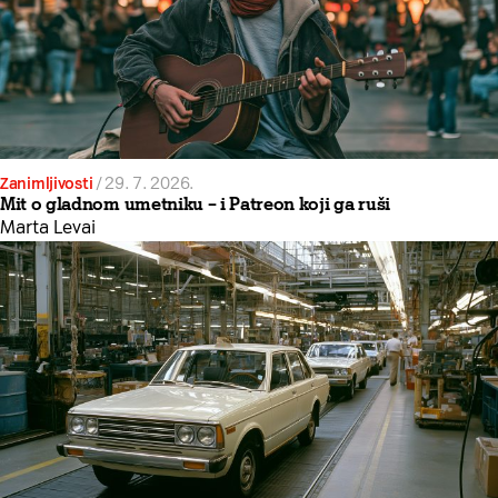
Zanimljivosti
/
29. 7. 2026.
Mit o gladnom umetniku – i Patreon koji ga ruši
Marta Levai