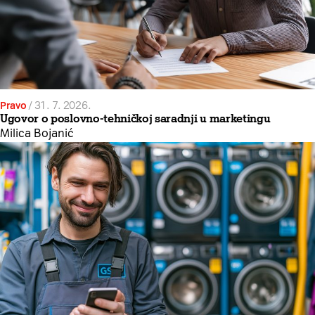
Pravo
/
31. 7. 2026.
Ugovor o poslovno-tehničkoj saradnji u marketingu
Milica Bojanić