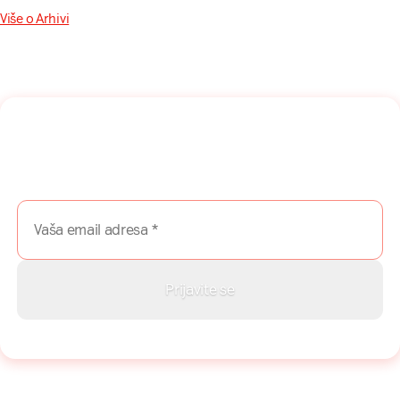
Više o Arhivi
Naša mreža u Vašem inboksu!
Prijavite se na naš newsletter i dobijajte najnovije savete,
vodiče i priče direktno u Vaš inboks.