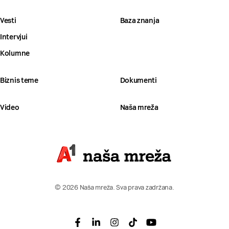
Vesti
Baza znanja
Intervjui
Kolumne
Biznis teme
Dokumenti
Video
Naša mreža
© 2026 Naša mreža. Sva prava zadržana.
Facebook
Linkedin
Instagram
Tiktok
Youtube