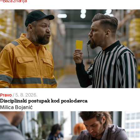
Baza znanja
Pravo
/
5. 8. 2026.
Disciplinski postupak kod poslodavca
Milica Bojanić