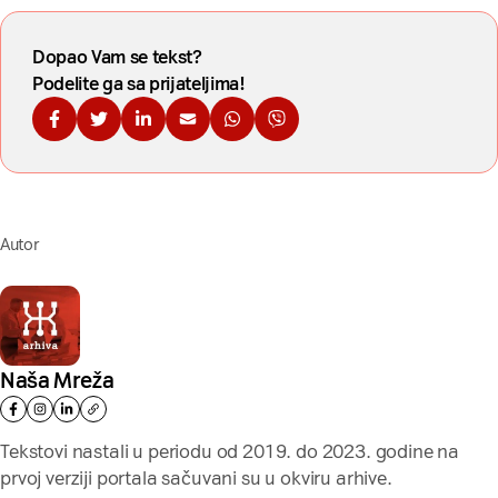
Dopao Vam se tekst?
Podelite ga sa prijateljima!
Podelite na Fejsbuku
Podelite na Tviteru
Podelite na Linkdinu
Podelite na imejl
Podelite na WhatsApp
Podelite na Viberu
Autor
Naša Mreža
Tekstovi nastali u periodu od 2019. do 2023. godine na
prvoj verziji portala sačuvani su u okviru arhive.