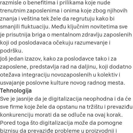
razmisle o benefitima i prilikama koje nude
trenutnim zaposlenima i onima koje zbog njihovih
znanja i veština tek žele da regrutuju kako bi
smanjili fluktuaciju. Među ključnim novitetima sve
je prisutnija briga o mentalnom zdravlju zaposlenih
koji od poslodavaca očekuju razumevanje i
podršku.
Još jedan izazov, kako za poslodavce tako i za
zaposlene, predstavlja rad na daljinu, koji dodatno
otežava integraciju novozaposlenih u kolektiv i
usvajanje poslovne kulture novog radnog mesta.
Tehnologija
Sve je jasnije da je digitalizacija neophodna i da će
sve firme koje žele da opstanu na tržištu i prevaziđu
konkurenciju morati da se odluče na ovaj korak.
Pored toga što digitalizacija može da pomogne
biznisu da prevaziđe probleme u proizvodnji i