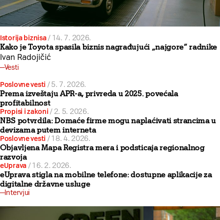
Istorija biznisa
/
14. 7. 2026.
Kako je Toyota spasila biznis nagrađujući „najgore“ radnike
Ivan Radojičić
Vesti
Poslovne vesti
/
5. 7. 2026.
Prema izveštaju APR-a, privreda u 2025. povećala
profitabilnost
Propisi i zakoni
/
2. 5. 2026.
NBS potvrdila: Domaće firme mogu naplaćivati strancima u
devizama putem interneta
Poslovne vesti
/
18. 4. 2026.
Objavljena Mapa Registra mera i podsticaja regionalnog
razvoja
eUprava
/
16. 2. 2026.
eUprava stigla na mobilne telefone: dostupne aplikacije za
digitalne državne usluge
Intervjui