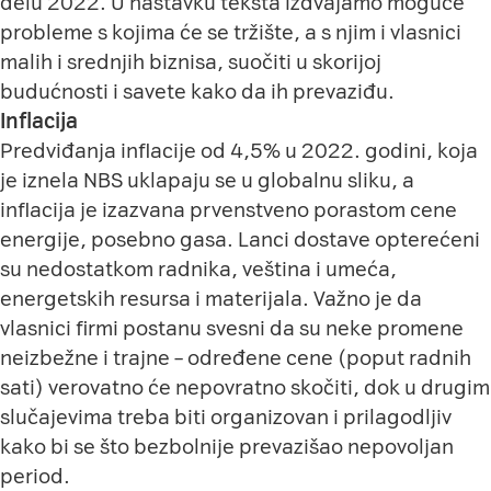
delu 2022. U nastavku teksta izdvajamo moguće
probleme s kojima će se tržište, a s njim i vlasnici
malih i srednjih biznisa, suočiti u skorijoj
budućnosti i savete kako da ih prevaziđu.
Inflacija
Predviđanja inflacije od 4,5% u 2022. godini, koja
je iznela NBS uklapaju se u globalnu sliku, a
inflacija je izazvana prvenstveno porastom cene
energije, posebno gasa. Lanci dostave opterećeni
su nedostatkom radnika, veština i umeća,
energetskih resursa i materijala. Važno je da
vlasnici firmi postanu svesni da su neke promene
neizbežne i trajne – određene cene (poput radnih
sati) verovatno će nepovratno skočiti, dok u drugim
slučajevima treba biti organizovan i prilagodljiv
kako bi se što bezbolnije prevazišao nepovoljan
period.