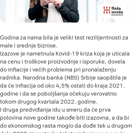
Godina za nama bila je veliki test rezilijentnosti za
male i srednje biznise.
Izazove je nametnula Kovid-19 kriza koja je uticala
na cenu i troškove proizvodnje i isporuke, dovela
do inflacije i većih problema pri pronalaženju
radnika. Narodna banka (NBS) Srbije saopštila je
da će inflacija od oko 4,5% ostati do kraja 2021.
godine i da se poboljšanja očekuju verovatno
tokom drugog kvartala 2022. godine.
I druga predviđanja idu u smeru da će prva
polovina nove godine takođe biti izazovna, a da bi
do ekonomskog rasta moglo da dođe tek u drugom