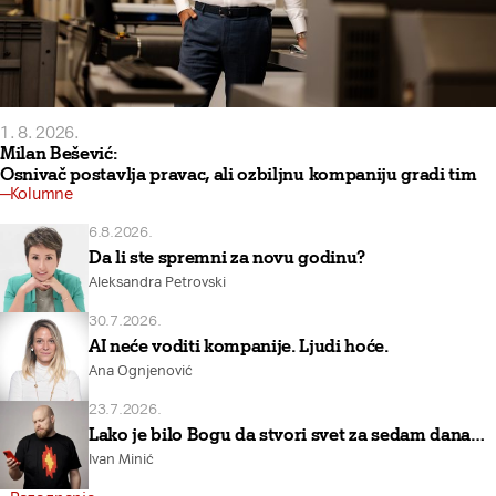
1. 8. 2026.
Milan Bešević:
Osnivač postavlja pravac, ali ozbiljnu kompaniju gradi tim
Kolumne
6.8.2026.
Da li ste spremni za novu godinu?
Aleksandra Petrovski
30.7.2026.
AI neće voditi kompanije. Ljudi hoće.
Ana Ognjenović
23.7.2026.
Lako je bilo Bogu da stvori svet za sedam dana…
Ivan Minić