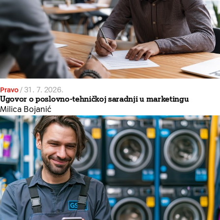
Pravo
/
31. 7. 2026.
Ugovor o poslovno-tehničkoj saradnji u marketingu
Milica Bojanić