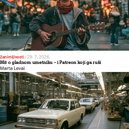
Zanimljivosti
/
29. 7. 2026.
Mit o gladnom umetniku – i Patreon koji ga ruši
Marta Levai