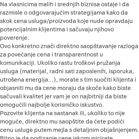
Na vlasnicima malih i srednjih biznisa ostaje i da
razmisle o odgovarajućim strategijama kako da
skok cena usluga/proizvoda koje nude opravdaju
potencijalnim klijentima i sačuvaju njihovo
poverenje.
Ovo konkretno znači direktno saopštavanje razloga
za povećanje cena i transparentnost u
komunikaciji. Ukoliko rastu troškovi pružanja
usluga (materijal, radni sati zaposlenih, isporuka,
utrošena energija…), morate s tim suočiti klijenta i
objasniti mu da cene moraju da skoče kako biste
sačuvali kvalitet jer vam je on najbitniji da biste
omogućili najbolje korisničko iskustvo.
Pozovite klijenta na sastanak ili, ukoliko to nije
moguće, direktno mu saopštite da ćete podići
cenu usluge putem mejla s detaljnim objašnjenjem.
Bitno je da podizanje cene iskomunicirate