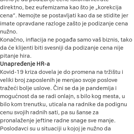
direktno, bez eufemizama kao što je „korekcija
cena“. Nemojte se postavljati kao da se stidite jer
imate opravdane razloge zašto je podizanje cena
nužno.
Konačno, inflacija ne pogađa samo vaš biznis, tako
da će klijenti biti svesniji da podizanje cena nije
pitanje hira.
Unapređenje HR-a
Kovid-19 kriza dovela je do promena na tržištu i
veliki broj zaposlenih je menjao svoje poslove
tražeći bolje uslove. Čini se da je pandemija i
mogućnost da se radi onlajn, s bilo kog mesta, u
bilo kom trenutku, uticala na radnike da podignu
cenu svojih radnih sati, pa su šanse za
pronalaženje jeftine radne snage sve manje.
Poslodavci su u situaciji u kojoj je nužno da