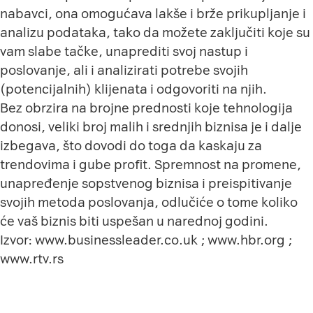
nabavci, ona omogućava lakše i brže prikupljanje i
analizu podataka, tako da možete zaključiti koje su
vam slabe tačke, unaprediti svoj nastup i
poslovanje, ali i analizirati potrebe svojih
(potencijalnih) klijenata i odgovoriti na njih.
Bez obrzira na brojne prednosti koje tehnologija
donosi, veliki broj malih i srednjih biznisa je i dalje
izbegava, što dovodi do toga da kaskaju za
trendovima i gube profit. Spremnost na promene,
unapređenje sopstvenog biznisa i preispitivanje
svojih metoda poslovanja, odlučiće o tome koliko
će vaš biznis biti uspešan u narednoj godini.
Izvor:
www.businessleader.co.uk
;
www.hbr.org
;
www.rtv.rs