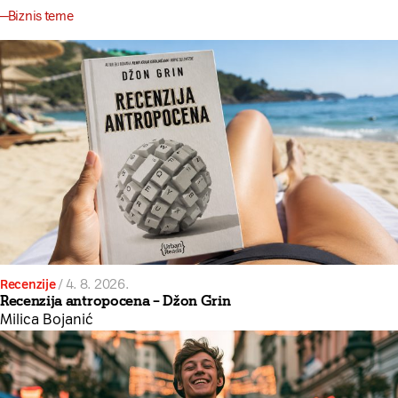
Biznis teme
Recenzije
/
4. 8. 2026.
Recenzija antropocena – Džon Grin
Milica Bojanić