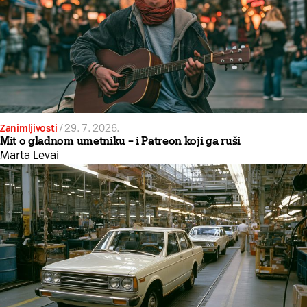
Zanimljivosti
/
29. 7. 2026.
Mit o gladnom umetniku – i Patreon koji ga ruši
Marta Levai