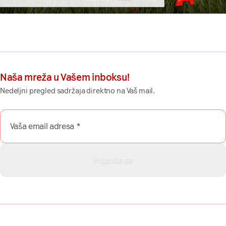
Naša mreža u Vašem inboksu!
Nedeljni pregled sadržaja direktno na Vaš mail.