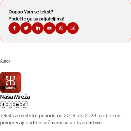
Dopao Vam se tekst?
Podelite ga sa prijateljima!
Podelite na Fejsbuku
Podelite na Tviteru
Podelite na Linkdinu
Podelite na imejl
Podelite na WhatsApp
Podelite na Viberu
Autor
Naša Mreža
Tekstovi nastali u periodu od 2019. do 2023. godine na
prvoj verziji portala sačuvani su u okviru arhive.