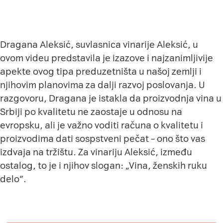
Dragana Aleksić, suvlasnica vinarije Aleksić, u
ovom videu predstavila je izazove i najzanimljivije
apekte ovog tipa preduzetništa u našoj zemlji i
njihovim planovima za dalji razvoj poslovanja. U
razgovoru, Dragana je istakla da proizvodnja vina u
Srbiji po kvalitetu ne zaostaje u odnosu na
evropsku, ali je važno voditi računa o kvalitetu i
proizvodima dati sospstveni pečat – ono što vas
izdvaja na tržištu. Za vinariju Aleksić, između
ostalog, to je i njihov slogan: „Vina, ženskih ruku
delo“.