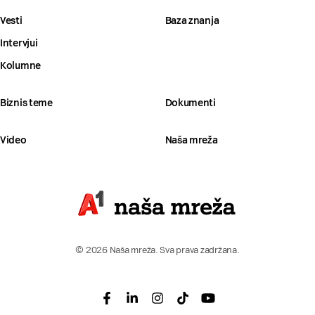
Vesti
Baza znanja
Intervjui
Kolumne
Biznis teme
Dokumenti
Video
Naša mreža
© 2026 Naša mreža. Sva prava zadržana.
Facebook
Linkedin
Instagram
Tiktok
Youtube