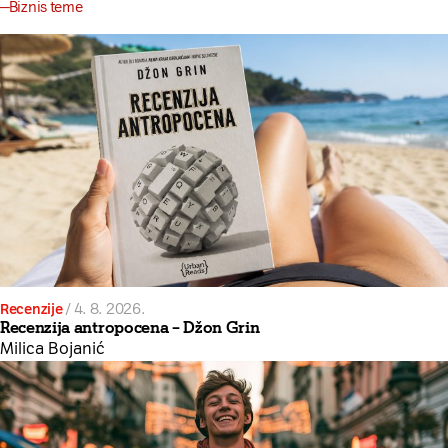
Biznis teme
Recenzije
/
4. 8. 2026.
Recenzija antropocena – Džon Grin
Milica Bojanić