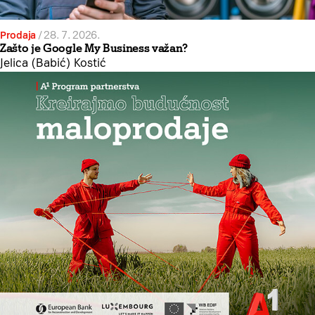
Prodaja
/
28. 7. 2026.
Zašto je Google My Business važan?
Jelica (Babić) Kostić