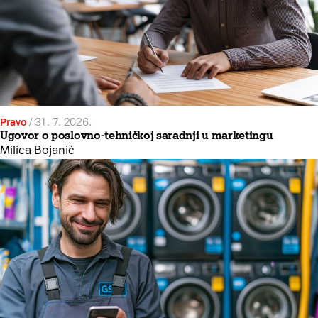
Pravo
/
31. 7. 2026.
Ugovor o poslovno-tehničkoj saradnji u marketingu
Milica Bojanić