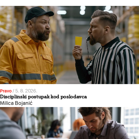
Pravo
/
5. 8. 2026.
Disciplinski postupak kod poslodavca
Milica Bojanić