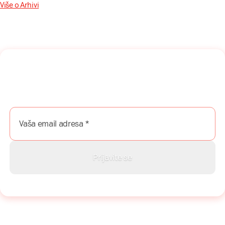
Više o Arhivi
Naša mreža u Vašem inboksu!
Prijavite se na naš newsletter i dobijajte najnovije savete,
vodiče i priče direktno u Vaš inboks.