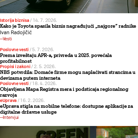
Istorija biznisa
/
14. 7. 2026.
Kako je Toyota spasila biznis nagrađujući „najgore“ radnike
Ivan Radojičić
Vesti
Poslovne vesti
/
5. 7. 2026.
Prema izveštaju APR-a, privreda u 2025. povećala
profitabilnost
Propisi i zakoni
/
2. 5. 2026.
NBS potvrdila: Domaće firme mogu naplaćivati strancima u
devizama putem interneta
Poslovne vesti
/
18. 4. 2026.
Objavljena Mapa Registra mera i podsticaja regionalnog
razvoja
eUprava
/
16. 2. 2026.
eUprava stigla na mobilne telefone: dostupne aplikacije za
digitalne državne usluge
Intervjui