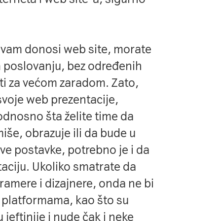
e vam donosi web site, morate
m poslovanju, bez određenih
ti za većom zaradom. Zato,
svoje web prezentacije,
 odnosno šta želite time da
miše, obrazuje ili da bude u
ve postavke, potrebno je i da
aciju. Ukoliko smatrate da
ramere i dizajnere, onda ne bi
im platformama, kao što su
jeftinije i nude čak i neke