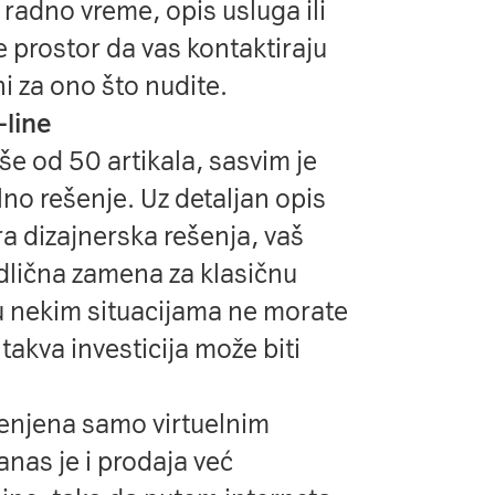
 radno vreme, opis usluga ili
e prostor da vas kontaktiraju
ni za ono što nudite.
-line
še od 50 artikala, sasvim je
no rešenje. Uz detaljan opis
a dizajnerska rešenja, vaš
odlična zamena za klasičnu
u nekim situacijama ne morate
takva investicija može biti
enjena samo virtuelnim
anas je i prodaja već