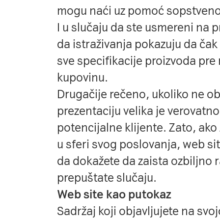
mogu naći uz pomoć sopstveno
I u slučaju da ste usmereni na p
da istraživanja pokazuju da čak 
sve specifikacije proizvoda pre
kupovinu.
Drugačije rečeno, ukoliko ne o
prezentaciju velika je verovatno
potencijalne klijente. Zato, ako 
u sferi svog poslovanja, web si
da dokažete da zaista ozbiljno r
prepuštate slučaju.
Web site kao putokaz
Sadržaj koji objavljujete na svoj