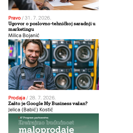
Pravo
/
31. 7. 2026.
Ugovor o poslovno-tehničkoj saradnji u
marketingu
Milica Bojanić
Prodaja
/
28. 7. 2026.
Zašto je Google My Business važan?
Jelica (Babić) Kostić