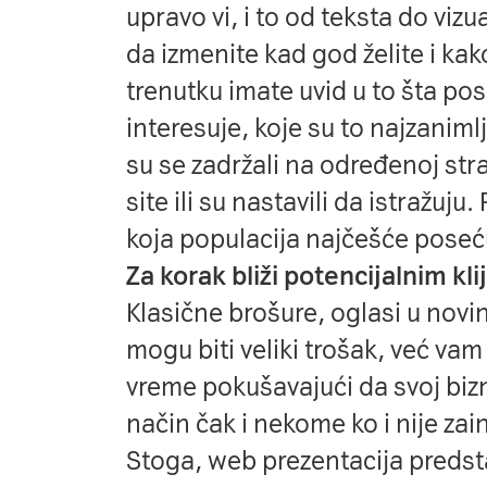
upravo vi, i to od teksta do vizua
da izmenite kad god želite i ka
trenutku imate uvid u to šta pos
interesuje, koje su to najzanimlji
su se zadržali na određenoj stra
site ili su nastavili da istražuju
koja populacija najčešće poseću
Za korak bliži potencijalnim kl
Klasične brošure, oglasi u novi
mogu biti veliki trošak, već vam
vreme pokušavajući da svoj bizn
način čak i nekome ko i nije zai
Stoga, web prezentacija predsta