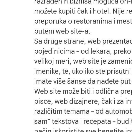
razrađenih biznisa moguća on-l
možete kupiti čak i hotel. Nije re
preporuka o restoranima i mesti
putem web site-a.
Sa druge strane, web prezentac
pojedinicima – od lekara, preko
velikoj meri, web site je zamen
imenike, te, ukoliko ste prisutni
imate više šanse da nađete put 
Web site može biti i odlična pre
pisce, web dizajnere, čak i za i
različitim temama – od automobi
sam“ tekstova i recepata – budi
način iskoristite sve benefite i