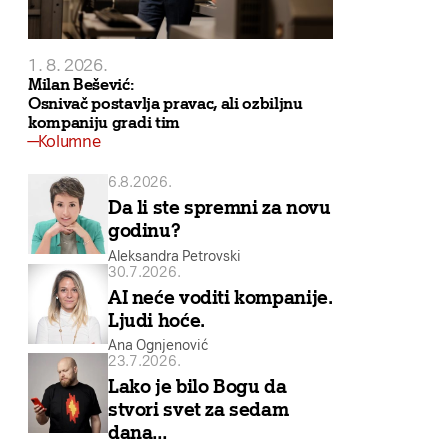
1. 8. 2026.
Milan Bešević:
Osnivač postavlja pravac, ali ozbiljnu
kompaniju gradi tim
Kolumne
6.8.2026.
Da li ste spremni za novu
godinu?
Aleksandra Petrovski
30.7.2026.
AI neće voditi kompanije.
Ljudi hoće.
Ana Ognjenović
23.7.2026.
Lako je bilo Bogu da
stvori svet za sedam
dana…