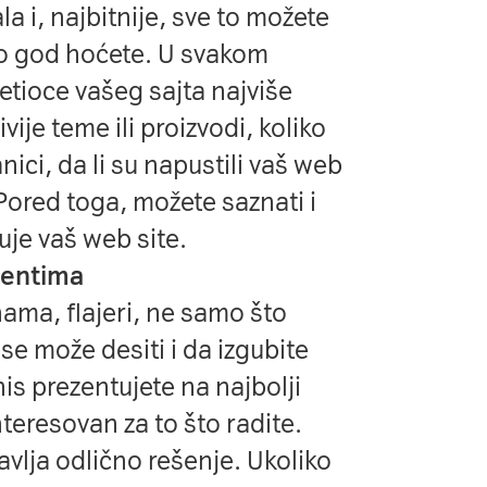
la i, najbitnije, sve to možete
ko god hoćete. U svakom
etioce vašeg sajta najviše
vije teme ili proizvodi, koliko
nici, da li su napustili vaš web
. Pored toga, možete saznati i
je vaš web site.
ijentima
nama, flajeri, ne samo što
 se može desiti i da izgubite
is prezentujete na najbolji
nteresovan za to što radite.
vlja odlično rešenje. Ukoliko