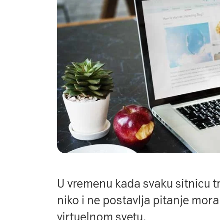
U vremenu kada svaku sitnicu t
niko i ne postavlja pitanje mora 
virtuelnom svetu.