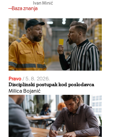
Ivan Minić
Baza znanja
Pravo
/
5. 8. 2026.
Disciplinski postupak kod poslodavca
Milica Bojanić