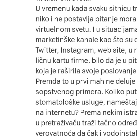
U vremenu kada svaku sitnicu t
niko i ne postavlja pitanje mora 
virtuelnom svetu. I u situacijam
marketinške kanale kao što su 
Twitter, Instagram, web site, u
ličnu kartu firme, bilo da je u pi
koja je raširila svoje poslovanje
Premda to u prvi mah ne deluje
sopstvenog primera. Koliko put
stomatološke usluge, nameštaj i
na internetu? Prema nekim istra
u pretraživaču traži tačno odre
verovatnoća da čak i vodoinstalat