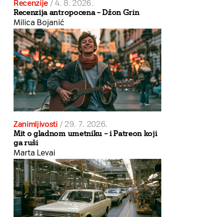
Recenzije
/
4. 8. 2026.
Recenzija antropocena – Džon Grin
Milica Bojanić
Zanimljivosti
/
29. 7. 2026.
Mit o gladnom umetniku – i Patreon koji
ga ruši
Marta Levai