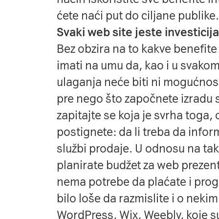
ćete naći put do ciljane publike.
Svaki web site jeste investicija
Bez obzira na to kakve benefit
imati na umu da, kao i u svako
ulaganja neće biti ni mogućnos
pre nego što započnete izradu 
zapitajte se koja je svrha toga,
postignete: da li treba da infor
službi prodaje. U odnosu na tak
planirate budžet za web prezent
nema potrebe da plaćate i prog
bilo loše da razmislite i o nek
WordPress, Wix, Weebly, koje su 