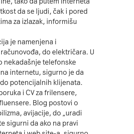
ine, tako da putem interneta
tkost da se ljudi, čak i pored
ma za izlazak, informišu
ija je namenjena i
 računovođa, do električara. U
io nekadašnje telefonske
 na internetu, sigurno je da
do potencijalnih klijenata.
poruka i CV za frilensere,
nfluensere. Blog postovi o
lizma, avijacije, do „uradi
te sigurni da ako na pravi
nterneta i web site-a, sigurno