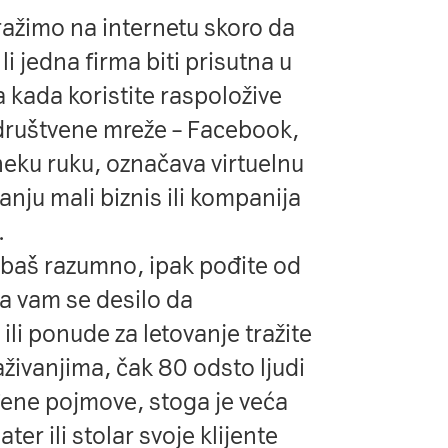
ražimo na internetu skoro da
li jedna firma biti prisutna u
a kada koristite raspoložive
društvene mreže – Facebook,
 neku ruku, označava virtuelnu
tanju mali biznis ili kompanija
.
 baš razumno, ipak pođite od
a vam se desilo da
li ponude za letovanje tražite
živanjima, čak 80 odsto ljudi
đene pojmove, stoga je veća
er ili stolar svoje klijente