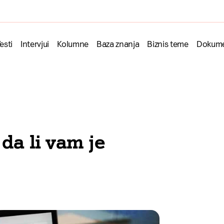
esti
Intervjui
Kolumne
Baza znanja
Biznis teme
Dokume
da li vam je