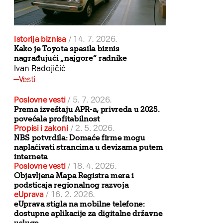
Istorija biznisa
/
14. 7. 2026.
Kako je Toyota spasila biznis
nagrađujući „najgore“ radnike
Ivan Radojičić
Vesti
Poslovne vesti
/
5. 7. 2026.
Prema izveštaju APR-a, privreda u 2025.
povećala profitabilnost
Propisi i zakoni
/
2. 5. 2026.
NBS potvrdila: Domaće firme mogu
naplaćivati strancima u devizama putem
interneta
Poslovne vesti
/
18. 4. 2026.
Objavljena Mapa Registra mera i
podsticaja regionalnog razvoja
eUprava
/
16. 2. 2026.
eUprava stigla na mobilne telefone:
dostupne aplikacije za digitalne državne
usluge