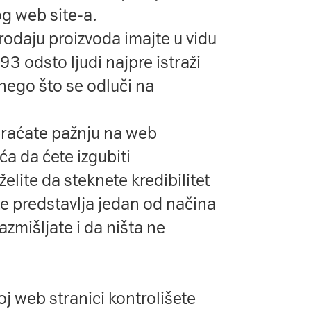
g web site-a.
rodaju proizvoda imajte u vidu
93 odsto ljudi najpre istraži
 nego što se odluči na
braćate pažnju na web
ća da ćete izgubiti
želite da steknete kredibilitet
te predstavlja jedan od načina
azmišljate i da ništa ne
oj web stranici kontrolišete