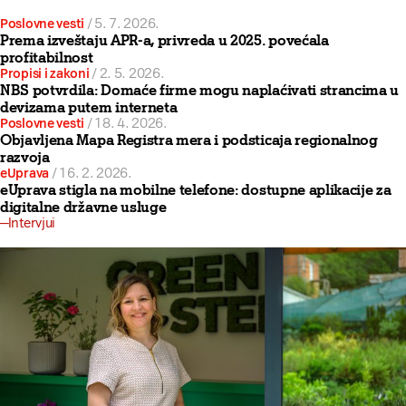
Poslovne vesti
/
5. 7. 2026.
Prema izveštaju APR-a, privreda u 2025. povećala
profitabilnost
Propisi i zakoni
/
2. 5. 2026.
NBS potvrdila: Domaće firme mogu naplaćivati strancima u
devizama putem interneta
Poslovne vesti
/
18. 4. 2026.
Objavljena Mapa Registra mera i podsticaja regionalnog
razvoja
eUprava
/
16. 2. 2026.
eUprava stigla na mobilne telefone: dostupne aplikacije za
digitalne državne usluge
Intervjui