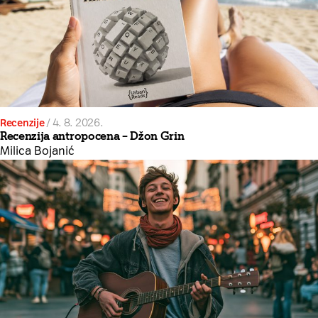
Recenzije
/
4. 8. 2026.
Recenzija antropocena – Džon Grin
Milica Bojanić