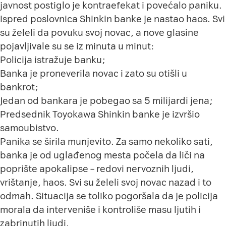
javnost postiglo je kontraefekat i povećalo paniku.
Ispred poslovnica Shinkin banke je nastao haos. Svi
su želeli da povuku svoj novac, a nove glasine
pojavljivale su se iz minuta u minut:
Policija istražuje banku;
Banka je proneverila novac i zato su otišli u
bankrot;
Jedan od bankara je pobegao sa 5 milijardi jena;
Predsednik Toyokawa Shinkin banke je izvršio
samoubistvo.
Panika se širila munjevito. Za samo nekoliko sati,
banka je od uglađenog mesta počela da liči na
poprište apokalipse – redovi nervoznih ljudi,
vrištanje, haos. Svi su želeli svoj novac nazad i to
odmah. Situacija se toliko pogoršala da je policija
morala da interveniše i kontroliše masu ljutih i
zabrinutih ljudi.