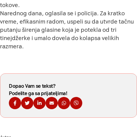
tokove.
Narednog dana, oglasila se i policija. Za kratko
vreme, efikasnim radom, uspeli su da utvrde tačnu
putanju širenja glasine koja je potekla od tri
tinejdžerke i umalo dovela do kolapsa velikih
razmera.
Dopao Vam se tekst?
Podelite ga sa prijateljima!
Podelite na Fejsbuku
Podelite na Tviteru
Podelite na Linkdinu
Podelite na imejl
Podelite na WhatsApp
Podelite na Viberu