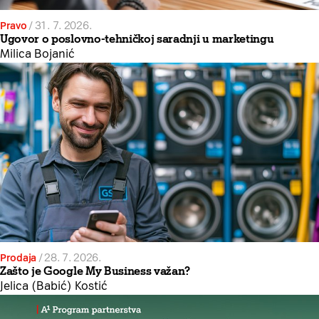
Pravo
/
31. 7. 2026.
Ugovor o poslovno-tehničkoj saradnji u marketingu
Milica Bojanić
Prodaja
/
28. 7. 2026.
Zašto je Google My Business važan?
Jelica (Babić) Kostić