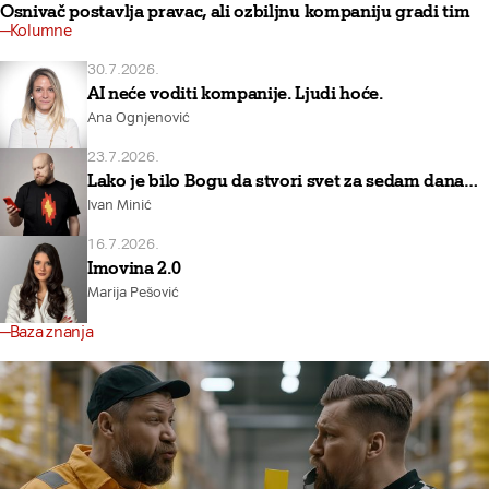
Osnivač postavlja pravac, ali ozbiljnu kompaniju gradi tim
Kolumne
30.7.2026.
AI neće voditi kompanije. Ljudi hoće.
Ana Ognjenović
23.7.2026.
Lako je bilo Bogu da stvori svet za sedam dana…
Ivan Minić
16.7.2026.
Imovina 2.0
Marija Pešović
Baza znanja