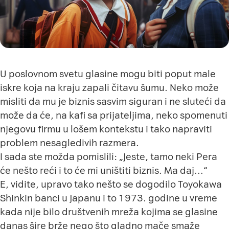
U poslovnom svetu glasine mogu biti poput male
iskre koja na kraju zapali čitavu šumu. Neko može
misliti da mu je biznis sasvim siguran i ne sluteći da
može da će, na kafi sa prijateljima, neko spomenuti
njegovu firmu u lošem kontekstu i tako napraviti
problem nesagledivih razmera.
I sada ste možda pomislili: „Jeste, tamo neki Pera
će nešto reći i to će mi uništiti biznis. Ma daj…“
E, vidite, upravo tako nešto se dogodilo Toyokawa
Shinkin banci u Japanu i to 1973. godine u vreme
kada nije bilo društvenih mreža kojima se glasine
danas šire brže nego što gladno mače smaže