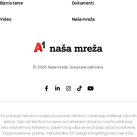
Biznis teme
Dokumenti
Video
Naša mreža
© 2026 Naša mreža. Sva prava zadržana.
Facebook
Linkedin
Instagram
Tiktok
Youtube
Svi prikazani tekstovi na sajtu su autorski tekstovi i odražavaju mišljenje njihovih
autora. Sajt i svi tekstovi na njemu su namenjeni isključivo u svrhu edukacije.
Iako edukativnog karaktera, putem ovog sajta se ne pružaju računovodstvene,
knjigovodsvene, pravne, marketinške, niti usluge konsaltinga bilo koje vrste.