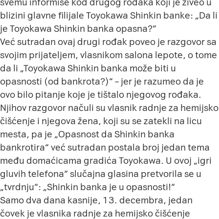
svemu informiše kod drugog rođaka koji je živeo u
blizini glavne filijale Toyokawa Shinkin banke: „Da li
je Toyokawa Shinkin banka opasna?“
Već sutradan ovaj drugi rođak poveo je razgovor sa
svojim prijateljem, vlasnikom salona lepote, o tome
da li „Toyokawa Shinkin banka može biti u
opasnosti (od bankrota?)“ – jer je razumeo da je
ovo bilo pitanje koje je tištalo njegovog rođaka.
Njihov razgovor načuli su vlasnik radnje za hemijsko
čišćenje i njegova žena, koji su se zatekli na licu
mesta, pa je „Opasnost da Shinkin banka
bankrotira“ već sutradan postala broj jedan tema
među domaćicama gradića Toyokawa. U ovoj „igri
gluvih telefona“ slučajna glasina pretvorila se u
„tvrdnju“: „Shinkin banka je u opasnosti!“
Samo dva dana kasnije, 13. decembra, jedan
čovek je vlasnika radnje za hemijsko čišćenje