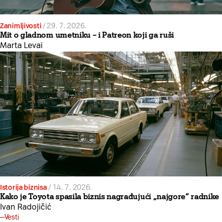
Zanimljivosti
/
29. 7. 2026.
Mit o gladnom umetniku – i Patreon koji ga ruši
Marta Levai
Istorija biznisa
/
14. 7. 2026.
Kako je Toyota spasila biznis nagrađujući „najgore“ radnike
Ivan Radojičić
Vesti