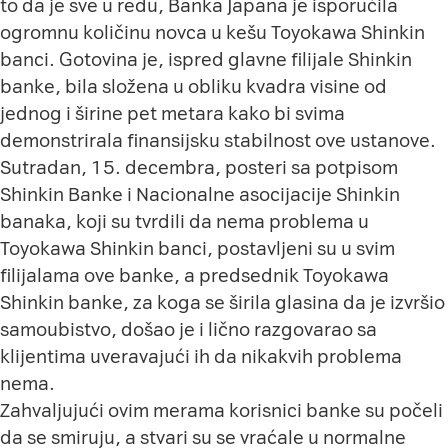
to da je sve u redu, Banka Japana je isporučila
ogromnu količinu novca u kešu Toyokawa Shinkin
banci. Gotovina je, ispred glavne filijale Shinkin
banke, bila složena u obliku kvadra visine od
jednog i širine pet metara kako bi svima
demonstrirala finansijsku stabilnost ove ustanove.
Sutradan, 15. decembra, posteri sa potpisom
Shinkin Banke i Nacionalne asocijacije Shinkin
banaka, koji su tvrdili da nema problema u
Toyokawa Shinkin banci, postavljeni su u svim
filijalama ove banke, a predsednik Toyokawa
Shinkin banke, za koga se širila glasina da je izvršio
samoubistvo, došao je i lično razgovarao sa
klijentima uveravajući ih da nikakvih problema
nema.
Zahvaljujući ovim merama korisnici banke su počeli
da se smiruju, a stvari su se vraćale u normalne