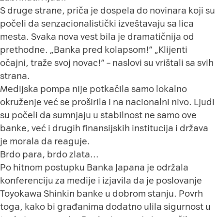
S druge strane, priča je dospela do novinara koji su
počeli da senzacionalistički izveštavaju sa lica
mesta. Svaka nova vest bila je dramatičnija od
prethodne. „Banka pred kolapsom!“ „Klijenti
očajni, traže svoj novac!“ – naslovi su vrištali sa svih
strana.
Medijska pompa nije potkačila samo lokalno
okruženje već se proširila i na nacionalni nivo. Ljudi
su počeli da sumnjaju u stabilnost ne samo ove
banke, već i drugih finansijskih institucija i država
je morala da reaguje.
Brdo para, brdo zlata…
Po hitnom postupku Banka Japana je održala
konferenciju za medije i izjavila da je poslovanje
Toyokawa Shinkin banke u dobrom stanju. Povrh
toga, kako bi građanima dodatno ulila sigurnost u