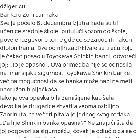
džigericu.
Banka u Zoni sumraka
Sve je počelo 8. decembra izjutra kada su tri
učenice srednje škole, putujući vozom do škole,
povele razgovor o tome gde će se zaposliti nakon
diplomiranja. Dve od njih zadirkivale su treću koju
je čekao posao u Toyokawa Shinkin banci, govoreći
joj: „To je opasno“. Ova primedba nije se odnosila
na finansijsku sigurnost Toyokawa Shinkin banke,
već na mogućnost da se banka može naći na meti
naoružanih pljačkaša.
Iako je ova opaska bila zamišljena kao šala,
devojka je drugarice shvatila veoma ozbiljno.
Zabrinuta, te večeri pitala je jednog svog rođaka:
„Da li je Shinkin banka opasna?“ Ne znajući šta da
joj odgovori sa sigurnošću, čovek je odlučio da se o