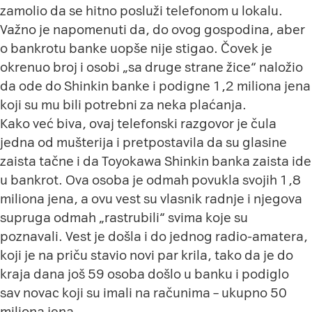
zamolio da se hitno posluži telefonom u lokalu.
Važno je napomenuti da, do ovog gospodina, aber
o bankrotu banke uopše nije stigao. Čovek je
okrenuo broj i osobi „sa druge strane žice“ naložio
da ode do Shinkin banke i podigne 1,2 miliona jena
koji su mu bili potrebni za neka plaćanja.
Kako već biva, ovaj telefonski razgovor je čula
jedna od mušterija i pretpostavila da su glasine
zaista tačne i da Toyokawa Shinkin banka zaista ide
u bankrot. Ova osoba je odmah povukla svojih 1,8
miliona jena, a ovu vest su vlasnik radnje i njegova
supruga odmah „rastrubili“ svima koje su
poznavali. Vest je došla i do jednog radio-amatera,
koji je na priču stavio novi par krila, tako da je do
kraja dana još 59 osoba došlo u banku i podiglo
sav novac koji su imali na računima – ukupno 50
miliona jena.