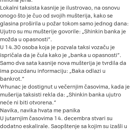
Lokalni taksista kasnije je ilustrovao, na osnovu
onogo što je čuo od svojih mušterija, kako se
glasina proširila u požar tokom samo jednog dana:
Ujutro su mu mušterije govorile: „Shinkin banka je
možda u opasnosti“.
U 14.30 osoba koja je pozvala taksi vozaču je
ispričala da je čula kako je „banka u opasnosti“.
Samo dva sata kasnije nova mušterija je tvrdila da
ima pouzdanu informaciju: „Baka odlazi u
bankrot.“
Vrhunac je dostignut u večernjim časovima, kada je
mušerija taksisti rekla da: „Shinkin banka ujutro
neće ni biti otvorena.“
Navika, navika hvata me panika
U jutarnjim časovima 14. decembra stvari su
dodatno eskalirale. Saopštenje sa kojim su izašli u