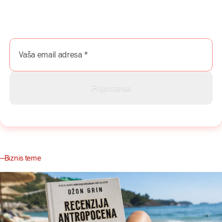
Naša mreža u Vašem inboksu!
Prijavite se na naš newsletter i dobijajte najnovije savete,
vodiče i priče direktno u Vaš inboks.
Biznis teme