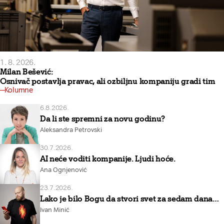
1. 8. 2026.
Milan Bešević:
Osnivač postavlja pravac, ali ozbiljnu kompaniju gradi tim
Kolumne
6.8.2026.
Da li ste spremni za novu godinu?
Aleksandra Petrovski
30.7.2026.
AI neće voditi kompanije. Ljudi hoće.
Ana Ognjenović
23.7.2026.
Lako je bilo Bogu da stvori svet za sedam dana…
Ivan Minić