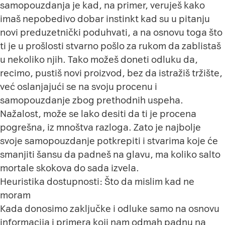
samopouzdanja je kad, na primer, veruješ kako
imaš nepobedivo dobar instinkt kad su u pitanju
novi preduzetnički poduhvati, a na osnovu toga što
ti je u prošlosti stvarno pošlo za rukom da zablistaš
u nekoliko njih. Tako možeš doneti odluku da,
recimo, pustiš novi proizvod, bez da istražiš tržište,
već oslanjajući se na svoju procenu i
samopouzdanje zbog prethodnih uspeha.
Nažalost, može se lako desiti da ti je procena
pogrešna, iz mnoštva razloga. Zato je najbolje
svoje samopouzdanje potkrepiti i stvarima koje će
smanjiti šansu da padneš na glavu, ma koliko salto
mortale skokova do sada izvela.
Heuristika dostupnosti: Što da mislim kad ne
moram
Kada donosimo zaključke i odluke samo na osnovu
informacija i primera koji nam odmah padnu na