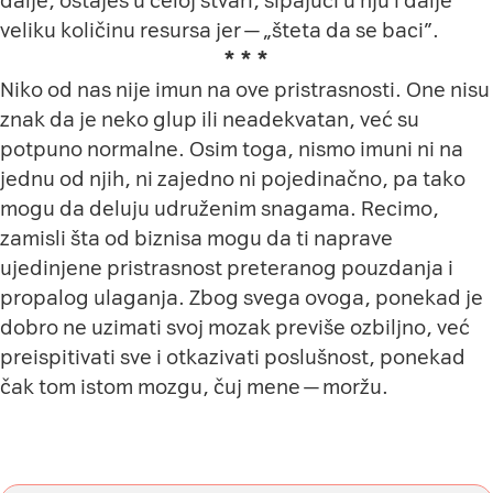
dalje, ostaješ u celoj stvari, sipajući u nju i dalje
veliku količinu resursa jer — „šteta da se baci”.
* * *
Niko od nas nije imun na ove pristrasnosti. One nisu
znak da je neko glup ili neadekvatan, već su
potpuno normalne. Osim toga, nismo imuni ni na
jednu od njih, ni zajedno ni pojedinačno, pa tako
mogu da deluju udruženim snagama. Recimo,
zamisli šta od biznisa mogu da ti naprave
ujedinjene pristrasnost preteranog pouzdanja i
propalog ulaganja. Zbog svega ovoga, ponekad je
dobro ne uzimati svoj mozak previše ozbiljno, već
preispitivati sve i otkazivati poslušnost, ponekad
čak tom istom mozgu, čuj mene — moržu.