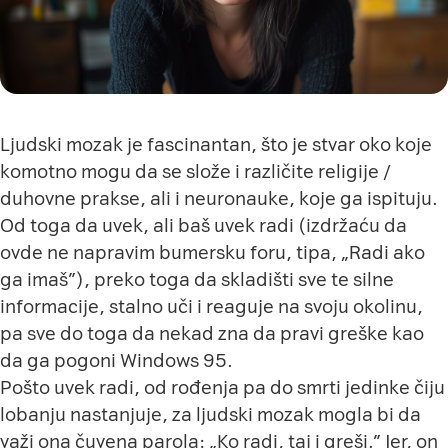
Ljudski mozak je fascinantan, što je stvar oko koje
komotno mogu da se slože i različite religije /
duhovne prakse, ali i neuronauke, koje ga ispituju.
Od toga da uvek, ali baš uvek radi (izdržaću da
ovde ne napravim bumersku foru, tipa, „Radi ako
ga imaš”), preko toga da skladišti sve te silne
informacije, stalno uči i reaguje na svoju okolinu,
pa sve do toga da nekad zna da pravi greške kao
da ga pogoni Windows 95.
Pošto uvek radi, od rođenja pa do smrti jedinke čiju
lobanju nastanjuje, za ljudski mozak mogla bi da
važi ona čuvena parola: „Ko radi, taj i greši.” Jer, on