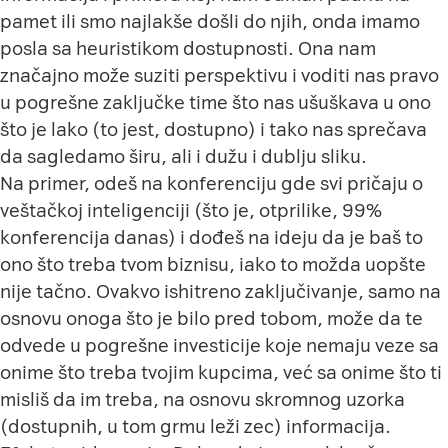
pamet ili smo najlakše došli do njih, onda imamo
posla sa heuristikom dostupnosti. Ona nam
značajno može suziti perspektivu i voditi nas pravo
u pogrešne zaključke time što nas ušuškava u ono
što je lako (to jest, dostupno) i tako nas sprečava
da sagledamo širu, ali i dužu i dublju sliku.
Na primer, odeš na konferenciju gde svi pričaju o
veštačkoj inteligenciji (što je, otprilike, 99%
konferencija danas) i dođeš na ideju da je baš to
ono što treba tvom biznisu, iako to možda uopšte
nije tačno. Ovakvo ishitreno zaključivanje, samo na
osnovu onoga što je bilo pred tobom, može da te
odvede u pogrešne investicije koje nemaju veze sa
onime što treba tvojim kupcima, već sa onime što ti
misliš da im treba, na osnovu skromnog uzorka
(dostupnih, u tom grmu leži zec) informacija.