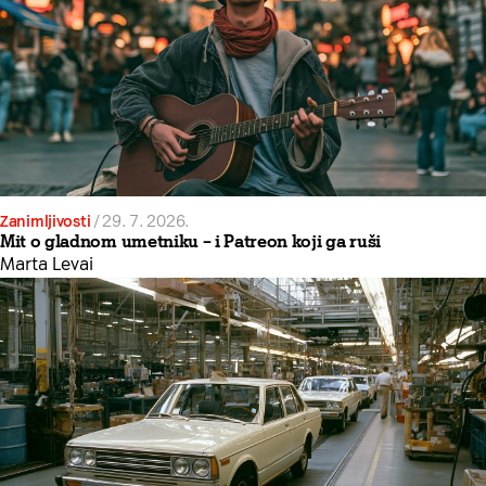
Zanimljivosti
/
29. 7. 2026.
Mit o gladnom umetniku – i Patreon koji ga ruši
Marta Levai