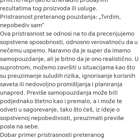
rezultatima tog proizvoda ili usluge.
Pristrasnost preteranog pouzdanja: „Tvrdim,
nepobediv sam”
Ova pristrasnost se odnosi na to da precenjujemo
sopstvene sposobnosti, odnosno verovatnoću da u
nečemu uspemo. Naravno da je super da imamo
samopouzdanje, ali je bitno da je ono realistično. U
suprotnom, možemo završiti u situacijama kao što
su preuzimanje suludih rizika, ignorisanje korisnih
saveta ili nedovoljno promišljanja i planiranja
unapred. Previše samopouzdanja može biti
podjednako štetno kao i premalo, a i može te
odveti u sagorevanje, tako što ćeš, iz ideje o
sopstvenoj nepobedivosti, preuzimati previše
posla na sebe.
Dobar primer pristrasnosti preteranog