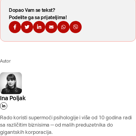
Dopao Vam se tekst?
Podelite ga sa prijateljima!
Podelite na Fejsbuku
Podelite na Tviteru
Podelite na Linkdinu
Podelite na imejl
Podelite na WhatsApp
Podelite na Viberu
Autor
Ina Poljak
Rado koristi supermoći psihologije i više od 10 godina radi
sa različitim biznisima — od malih preduzetnika do
gigantskih korporacija.