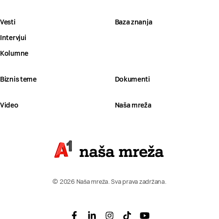
Vesti
Baza znanja
Intervjui
Kolumne
Biznis teme
Dokumenti
Video
Naša mreža
© 2026 Naša mreža. Sva prava zadržana.