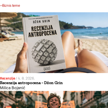
Biznis teme
Recenzije
/
4. 8. 2026.
Recenzija antropocena – Džon Grin
Milica Bojanić