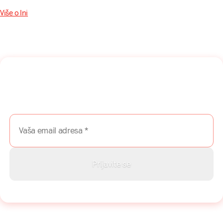
Više o Ini
Naša mreža u Vašem inboksu!
Prijavite se na naš newsletter i dobijajte najnovije savete,
vodiče i priče direktno u Vaš inboks.