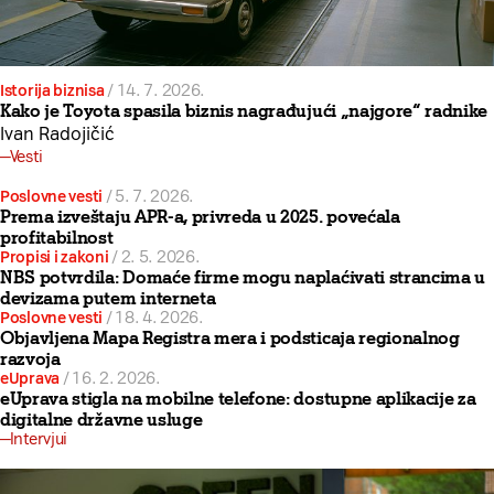
Istorija biznisa
/
14. 7. 2026.
Kako je Toyota spasila biznis nagrađujući „najgore“ radnike
Ivan Radojičić
Vesti
Poslovne vesti
/
5. 7. 2026.
Prema izveštaju APR-a, privreda u 2025. povećala
profitabilnost
Propisi i zakoni
/
2. 5. 2026.
NBS potvrdila: Domaće firme mogu naplaćivati strancima u
devizama putem interneta
Poslovne vesti
/
18. 4. 2026.
Objavljena Mapa Registra mera i podsticaja regionalnog
razvoja
eUprava
/
16. 2. 2026.
eUprava stigla na mobilne telefone: dostupne aplikacije za
digitalne državne usluge
Intervjui