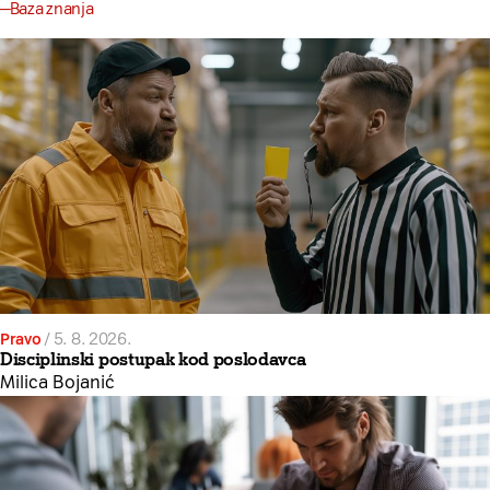
Baza znanja
Pravo
/
5. 8. 2026.
Disciplinski postupak kod poslodavca
Milica Bojanić