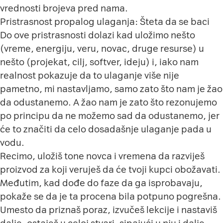
vrednosti brojeva pred nama.
Pristrasnost propalog ulaganja: Šteta da se baci
Do ove pristrasnosti dolazi kad uložimo nešto
(vreme, energiju, veru, novac, druge resurse) u
nešto (projekat, cilj, softver, ideju) i, iako nam
realnost pokazuje da to ulaganje više nije
pametno, mi nastavljamo, samo zato što nam je žao
da odustanemo. A žao nam je zato što rezonujemo
po principu da ne možemo sad da odustanemo, jer
će to značiti da celo dosadašnje ulaganje pada u
vodu.
Recimo, uložiš tone novca i vremena da razviješ
proizvod za koji veruješ da će tvoji kupci obožavati.
Međutim, kad dođe do faze da ga isprobavaju,
pokaže se da je ta procena bila potpuno pogrešna.
Umesto da priznaš poraz, izvučeš lekcije i nastaviš