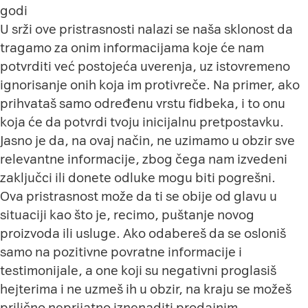
godi
U srži ove pristrasnosti nalazi se naša sklonost da
tragamo za onim informacijama koje će nam
potvrditi već postojeća uverenja, uz istovremeno
ignorisanje onih koja im protivreče. Na primer, ako
prihvataš samo određenu vrstu fidbeka, i to onu
koja će da potvrdi tvoju inicijalnu pretpostavku.
Jasno je da, na ovaj način, ne uzimamo u obzir sve
relevantne informacije, zbog čega nam izvedeni
zaključci ili donete odluke mogu biti pogrešni.
Ova pristrasnost može da ti se obije od glavu u
situaciji kao što je, recimo, puštanje novog
proizvoda ili usluge. Ako odabereš da se osloniš
samo na pozitivne povratne informacije i
testimonijale, a one koji su negativni proglasiš
hejterima i ne uzmeš ih u obzir, na kraju se možeš
prilično neprijatno iznenaditi prodajnim