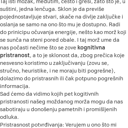
Taj isti mozak, međutim, često i greši, zato što je, u
suštini, jedna lenčuga. Sklon je da previše
pojednostavljuje stvari, skače na divlje zaključke i
oslanja se samo na ono što mu je dostupno. Radi
do prinicipu očuvanja energije, nešto kao morž koji
se sunča na steni pored obale. I taj morž ume da
nas počasti nečime što se zove
kognitivna
pristranost
, a to je sklonost da, zbog prečica koje
nesvesno koristimo u zaključivanju (zovu se,
stručno, heuristike, i ne moraju biti pogrešne),
dolazimo do pristrasnih ili čak potpuno pogrešnih
informacija.
Sad ćemo da vidimo kojih pet kogitivnih
pristranosti našeg moždanog morža mogu da nas
sabotiraju u donošenju pametnih i promišljenih
odluka.
Pristrasnost potvrđivanja: Verujem u ono što mi