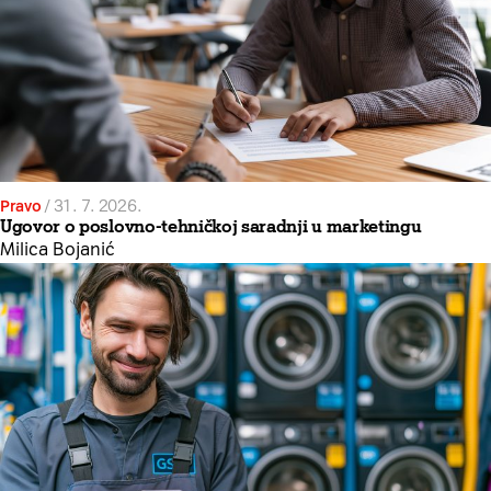
Pravo
/
31. 7. 2026.
Ugovor o poslovno-tehničkoj saradnji u marketingu
Milica Bojanić