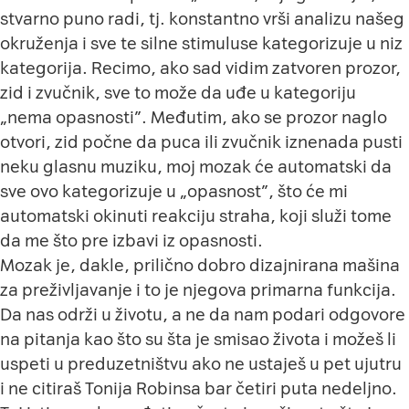
stvarno puno radi, tj. konstantno vrši analizu našeg
okruženja i sve te silne stimuluse kategorizuje u niz
kategorija. Recimo, ako sad vidim zatvoren prozor,
zid i zvučnik, sve to može da uđe u kategoriju
„nema opasnosti”. Međutim, ako se prozor naglo
otvori, zid počne da puca ili zvučnik iznenada pusti
neku glasnu muziku, moj mozak će automatski da
sve ovo kategorizuje u „opasnost”, što će mi
automatski okinuti reakciju straha, koji služi tome
da me što pre izbavi iz opasnosti.
Mozak je, dakle, prilično dobro dizajnirana mašina
za preživljavanje i to je njegova primarna funkcija.
Da nas održi u životu, a ne da nam podari odgovore
na pitanja kao što su šta je smisao života i možeš li
uspeti u preduzetništvu ako ne ustaješ u pet ujutru
i ne citiraš Tonija Robinsa bar četiri puta nedeljno.