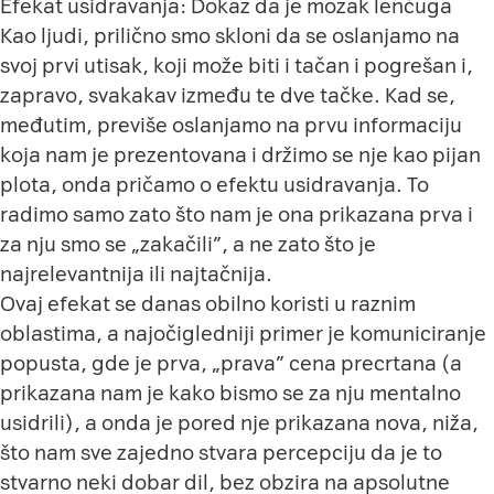
Efekat usidravanja: Dokaz da je mozak lenčuga
Kao ljudi, prilično smo skloni da se oslanjamo na
svoj prvi utisak, koji može biti i tačan i pogrešan i,
zapravo, svakakav između te dve tačke. Kad se,
međutim, previše oslanjamo na prvu informaciju
koja nam je prezentovana i držimo se nje kao pijan
plota, onda pričamo o efektu usidravanja. To
radimo samo zato što nam je ona prikazana prva i
za nju smo se „zakačili”, a ne zato što je
najrelevantnija ili najtačnija.
Ovaj efekat se danas obilno koristi u raznim
oblastima, a najočigledniji primer je komuniciranje
popusta, gde je prva, „prava” cena precrtana (a
prikazana nam je kako bismo se za nju mentalno
usidrili), a onda je pored nje prikazana nova, niža,
što nam sve zajedno stvara percepciju da je to
stvarno neki dobar dil, bez obzira na apsolutne