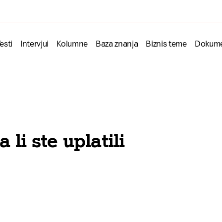
esti
Intervjui
Kolumne
Baza znanja
Biznis teme
Dokume
li ste uplatili