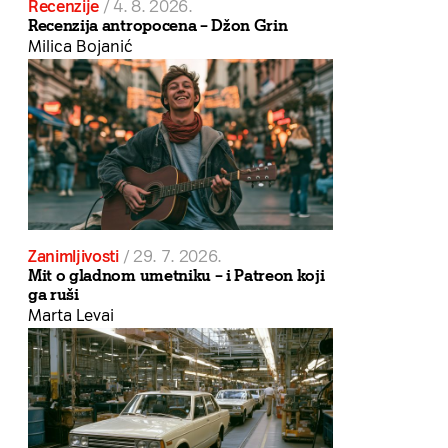
Recenzije
/
4. 8. 2026.
Recenzija antropocena – Džon Grin
Milica Bojanić
Zanimljivosti
/
29. 7. 2026.
Mit o gladnom umetniku – i Patreon koji
ga ruši
Marta Levai