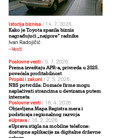
Istorija biznisa
/
14. 7. 2026.
Kako je Toyota spasila biznis
nagrađujući „najgore“ radnike
Ivan Radojičić
Vesti
Poslovne vesti
/
5. 7. 2026.
Prema izveštaju APR-a, privreda u 2025.
povećala profitabilnost
Propisi i zakoni
/
2. 5. 2026.
NBS potvrdila: Domaće firme mogu
naplaćivati strancima u devizama putem
interneta
Poslovne vesti
/
18. 4. 2026.
Objavljena Mapa Registra mera i
podsticaja regionalnog razvoja
eUprava
/
16. 2. 2026.
eUprava stigla na mobilne telefone:
dostupne aplikacije za digitalne državne
usluge