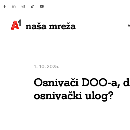
Facebook
Linkedin
Instagram
Tiktok
Youtube
V
1. 10. 2025.
Osnivači DOO-a, da 
osnivački ulog?