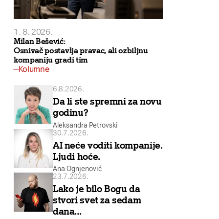
1. 8. 2026.
Milan Bešević:
Osnivač postavlja pravac, ali ozbiljnu
kompaniju gradi tim
Kolumne
6.8.2026.
Da li ste spremni za novu
godinu?
Aleksandra Petrovski
30.7.2026.
AI neće voditi kompanije.
Ljudi hoće.
Ana Ognjenović
23.7.2026.
Lako je bilo Bogu da
stvori svet za sedam
dana…