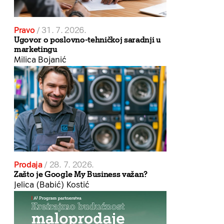
Pravo
/
31. 7. 2026.
Ugovor o poslovno-tehničkoj saradnji u
marketingu
Milica Bojanić
Prodaja
/
28. 7. 2026.
Zašto je Google My Business važan?
Jelica (Babić) Kostić