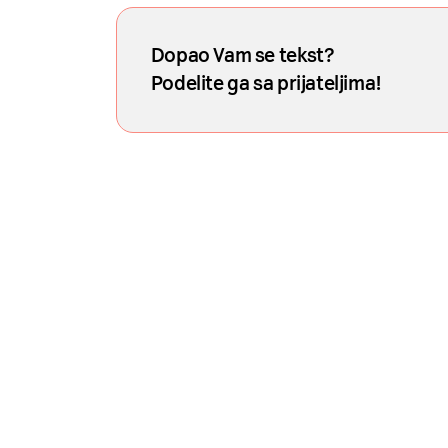
Dopao Vam se tekst?
Podelite ga sa prijateljima!
Naša mreža u 
Prijavite se na naš newsletter i dobij
direktno u 