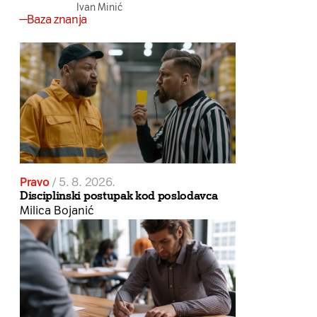
Ivan Minić
Baza znanja
Pravo
/
5. 8. 2026.
Disciplinski postupak kod poslodavca
Milica Bojanić