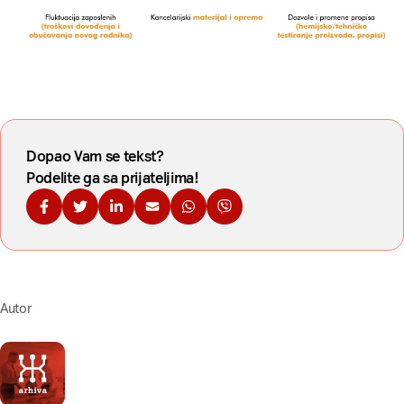
Dopao Vam se tekst?
Podelite ga sa prijateljima!
Podelite na Fejsbuku
Podelite na Tviteru
Podelite na Linkdinu
Podelite na imejl
Podelite na WhatsApp
Podelite na Viberu
Autor