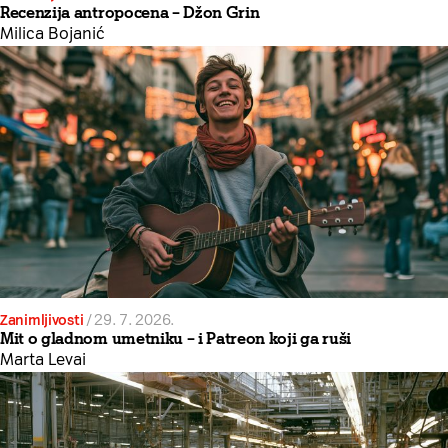
Recenzija antropocena – Džon Grin
Milica Bojanić
Zanimljivosti
/
29. 7. 2026.
Mit o gladnom umetniku – i Patreon koji ga ruši
Marta Levai