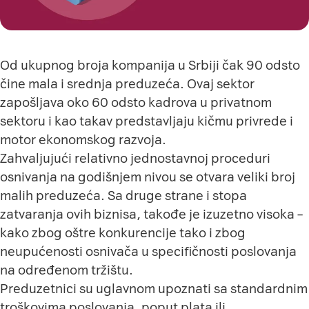
Od ukupnog broja kompanija u Srbiji čak 90 odsto
čine mala i srednja preduzeća. Ovaj sektor
zapošljava oko 60 odsto kadrova u privatnom
sektoru i kao takav predstavljaju kičmu privrede i
motor ekonomskog razvoja.
Zahvaljujući relativno jednostavnoj proceduri
osnivanja na godišnjem nivou se otvara veliki broj
malih preduzeća. Sa druge strane i stopa
zatvaranja ovih biznisa, takođe je izuzetno visoka –
kako zbog oštre konkurencije tako i zbog
neupućenosti osnivača u specifičnosti poslovanja
na određenom tržištu.
Preduzetnici su uglavnom upoznati sa standardnim
troškovima poslovanja, poput plata ili