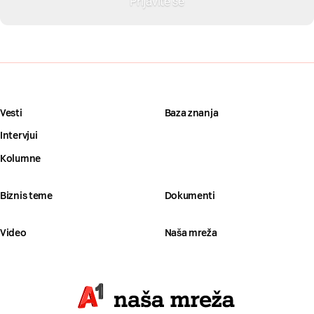
Vesti
Baza znanja
Intervjui
Kolumne
Biznis teme
Dokumenti
Video
Naša mreža