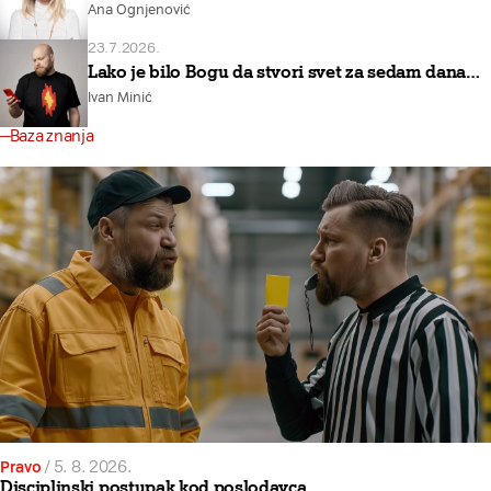
Ana Ognjenović
23.7.2026.
Lako je bilo Bogu da stvori svet za sedam dana…
Ivan Minić
Baza znanja
Pravo
/
5. 8. 2026.
Disciplinski postupak kod poslodavca