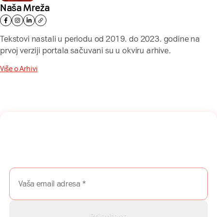
Naša Mreža
Tekstovi nastali u periodu od 2019. do 2023. godine na
prvoj verziji portala sačuvani su u okviru arhive.
Više o Arhivi
Naša mreža u Vašem inboksu!
Prijavite se na naš newsletter i dobijajte najnovije savete,
vodiče i priče direktno u Vaš inboks.