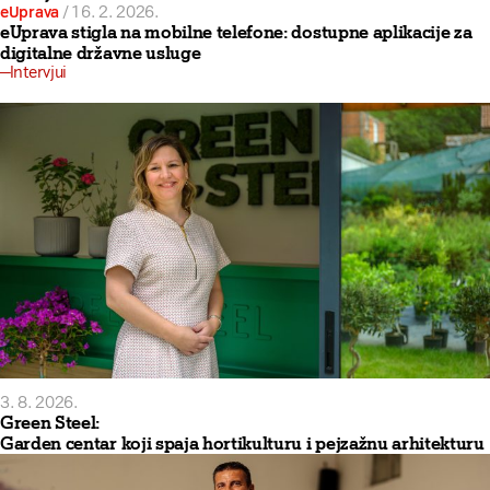
eUprava
/
16. 2. 2026.
eUprava stigla na mobilne telefone: dostupne aplikacije za
digitalne državne usluge
Intervjui
3. 8. 2026.
Green Steel:
Garden centar koji spaja hortikulturu i pejzažnu arhitekturu