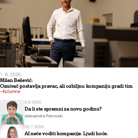
1. 8. 2026.
Milan Bešević:
Osnivač postavlja pravac, ali ozbiljnu kompaniju gradi tim
Kolumne
6.8.2026.
Da li ste spremni za novu godinu?
Aleksandra Petrovski
30.7.2026.
AI neće voditi kompanije. Ljudi hoće.