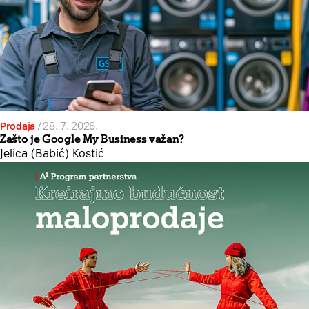
Prodaja
/
28. 7. 2026.
Zašto je Google My Business važan?
Jelica (Babić) Kostić