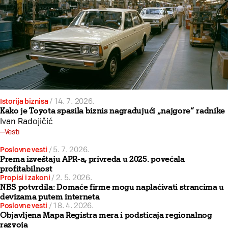
Istorija biznisa
/
14. 7. 2026.
Kako je Toyota spasila biznis nagrađujući „najgore“ radnike
Ivan Radojičić
Vesti
Poslovne vesti
/
5. 7. 2026.
Prema izveštaju APR-a, privreda u 2025. povećala
profitabilnost
Propisi i zakoni
/
2. 5. 2026.
NBS potvrdila: Domaće firme mogu naplaćivati strancima u
devizama putem interneta
Poslovne vesti
/
18. 4. 2026.
Objavljena Mapa Registra mera i podsticaja regionalnog
razvoja