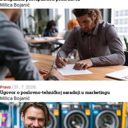
Milica Bojanić
Pravo
/
31. 7. 2026.
Ugovor o poslovno-tehničkoj saradnji u marketingu
Milica Bojanić