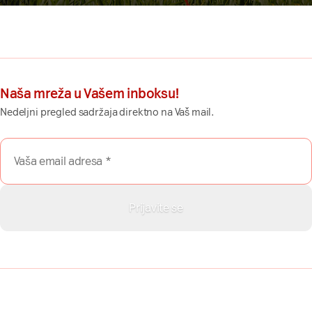
Naša mreža u Vašem inboksu!
Nedeljni pregled sadržaja direktno na Vaš mail.