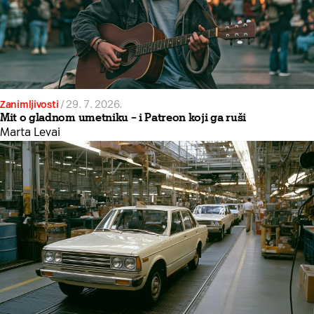
Zanimljivosti
/
29. 7. 2026.
Mit o gladnom umetniku – i Patreon koji ga ruši
Marta Levai