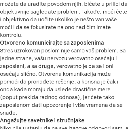
možete da uradite povodom njih, bićete u prilici da
objektivnije sagledate problem. Takođe, moći ćete
i objektivno da uočite ukoliko je nešto van vaše
moći i da se fokusirate na ono nad čim imate
kontrolu.
Otvoreno komunicirajte sa zaposlenima
Stres uzrokovan poslom nije samo vaš problem. Sa
jedne strane, vašu nervozu verovatno osećaju i
zaposleni, a sa druge, verovatno je da se i oni
osećaju slično. Otvorena komunikacija može
pomoći da pronađete rešenje, a korisna je čak i
onda kada moraju da uslede drastične mere
(poput prekida radnog odnosa), jer ćete tako
zaposlenom dati upozorenje i više vremena da se
snađe.
Angažujte savetnike i stručnjake
Niko nije u stanju da na sve izazove odgovori sam, a