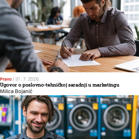
Pravo
/
31. 7. 2026.
Ugovor o poslovno-tehničkoj saradnji u marketingu
Milica Bojanić