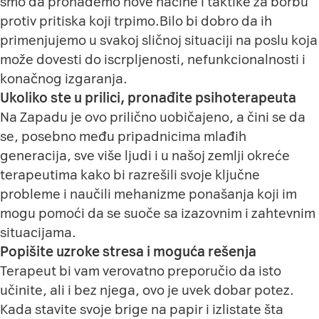
smo da pronađemo nove načine i taktike za borbu
protiv pritiska koji trpimo.Bilo bi dobro da ih
primenjujemo u svakoj sličnoj situaciji na poslu koja
može dovesti do iscrpljenosti, nefunkcionalnosti i
konačnog izgaranja.
Ukoliko ste u prilici, pronađite psihoterapeuta
Na Zapadu je ovo prilično uobičajeno, a čini se da
se, posebno među pripadnicima mlađih
generacija, sve više ljudi i u našoj zemlji okreće
terapeutima kako bi razrešili svoje ključne
probleme i naučili mehanizme ponašanja koji im
mogu pomoći da se suoče sa izazovnim i zahtevnim
situacijama.
Popišite uzroke stresa i moguća rešenja
Terapeut bi vam verovatno preporučio da isto
učinite, ali i bez njega, ovo je uvek dobar potez.
Kada stavite svoje brige na papir i izlistate šta