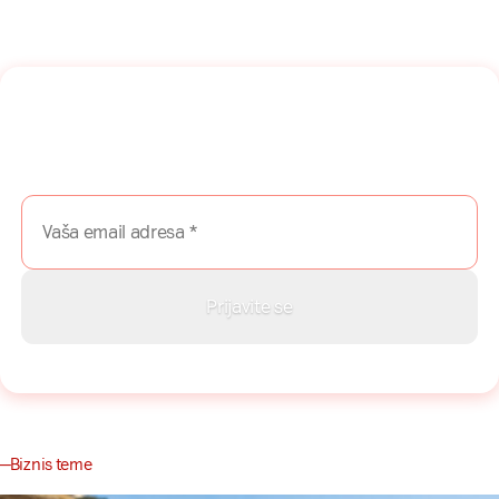
Naša mreža u Vašem inboksu!
Prijavite se na naš newsletter i dobijajte najnovije savete,
vodiče i priče direktno u Vaš inboks.
Biznis teme