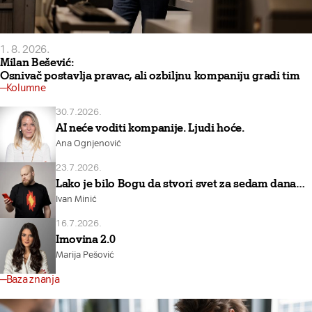
1. 8. 2026.
Milan Bešević:
Osnivač postavlja pravac, ali ozbiljnu kompaniju gradi tim
Kolumne
30.7.2026.
AI neće voditi kompanije. Ljudi hoće.
Ana Ognjenović
23.7.2026.
Lako je bilo Bogu da stvori svet za sedam dana…
Ivan Minić
16.7.2026.
Imovina 2.0
Marija Pešović
Baza znanja