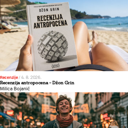
Recenzije
/
4. 8. 2026.
Recenzija antropocena – Džon Grin
Milica Bojanić