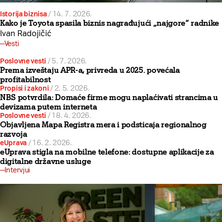
Istorija biznisa
/
14. 7. 2026.
Kako je Toyota spasila biznis nagrađujući „najgore“ radnike
Ivan Radojičić
Vesti
Poslovne vesti
/
5. 7. 2026.
Prema izveštaju APR-a, privreda u 2025. povećala
profitabilnost
Propisi i zakoni
/
2. 5. 2026.
NBS potvrdila: Domaće firme mogu naplaćivati strancima u
devizama putem interneta
Poslovne vesti
/
18. 4. 2026.
Objavljena Mapa Registra mera i podsticaja regionalnog
razvoja
eUprava
/
16. 2. 2026.
eUprava stigla na mobilne telefone: dostupne aplikacije za
digitalne državne usluge
Intervjui