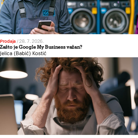
Prodaja
/
28. 7. 2026.
Zašto je Google My Business važan?
Jelica (Babić) Kostić