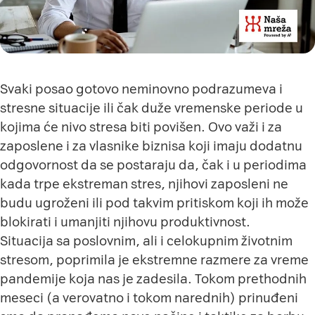
Svaki posao gotovo neminovno podrazumeva i
stresne situacije ili čak duže vremenske periode u
kojima će nivo stresa biti povišen. Ovo važi i za
zaposlene i za vlasnike biznisa koji imaju dodatnu
odgovornost da se postaraju da, čak i u periodima
kada trpe ekstreman stres, njihovi zaposleni ne
budu ugroženi ili pod takvim pritiskom koji ih može
blokirati i umanjiti njihovu produktivnost.
Situacija sa poslovnim, ali i celokupnim životnim
stresom, poprimila je ekstremne razmere za vreme
pandemije koja nas je zadesila. Tokom prethodnih
meseci (a verovatno i tokom narednih) prinuđeni