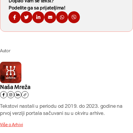
Dopao Vam se tekst?
Podelite ga sa prijateljima!
Podelite na Fejsbuku
Podelite na Tviteru
Podelite na Linkdinu
Podelite na imejl
Podelite na WhatsApp
Podelite na Viberu
Autor
Naša Mreža
Tekstovi nastali u periodu od 2019. do 2023. godine na
prvoj verziji portala sačuvani su u okviru arhive.
Više o Arhivi