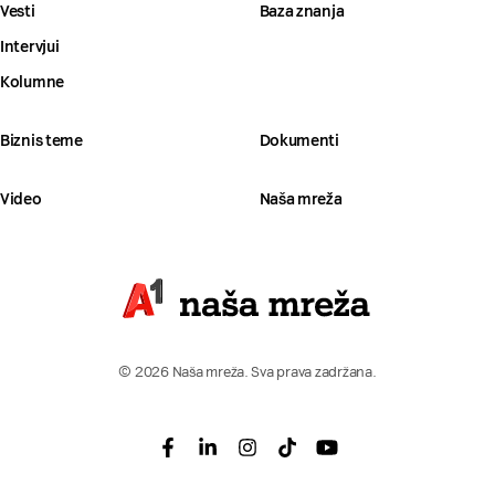
Vesti
Baza znanja
Intervjui
Kolumne
Biznis teme
Dokumenti
Video
Naša mreža
© 2026 Naša mreža. Sva prava zadržana.
Facebook
Linkedin
Instagram
Tiktok
Youtube