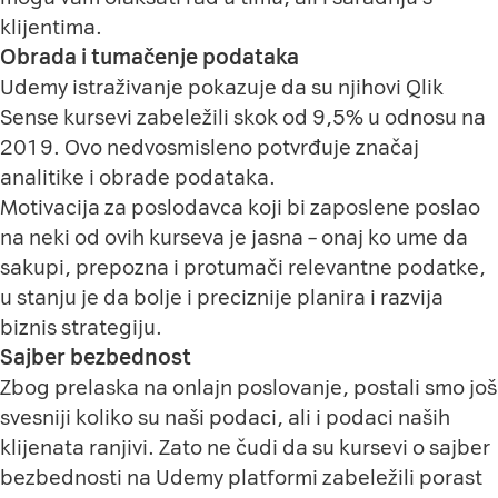
klijentima.
Obrada i tumačenje podataka
Udemy istraživanje pokazuje da su njihovi Qlik
Sense kursevi zabeležili skok od 9,5% u odnosu na
2019. Ovo nedvosmisleno potvrđuje značaj
analitike i obrade podataka.
Motivacija za poslodavca koji bi zaposlene poslao
na neki od ovih kurseva je jasna – onaj ko ume da
sakupi, prepozna i protumači relevantne podatke,
u stanju je da bolje i preciznije planira i razvija
biznis strategiju.
Sajber bezbednost
Zbog prelaska na onlajn poslovanje, postali smo još
svesniji koliko su naši podaci, ali i podaci naših
klijenata ranjivi. Zato ne čudi da su kursevi o sajber
bezbednosti na Udemy platformi zabeležili porast