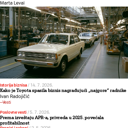
Marta Levai
Istorija biznisa
/
14. 7. 2026.
Kako je Toyota spasila biznis nagrađujući „najgore“ radnike
Ivan Radojičić
Vesti
Poslovne vesti
/
5. 7. 2026.
Prema izveštaju APR-a, privreda u 2025. povećala
profitabilnost