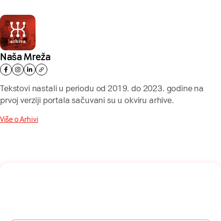
Naša Mreža
Tekstovi nastali u periodu od 2019. do 2023. godine na
prvoj verziji portala sačuvani su u okviru arhive.
Više o Arhivi
Naša mreža u Vašem inboksu!
Prijavite se na naš newsletter i dobijajte najnovije savete,
vodiče i priče direktno u Vaš inboks.