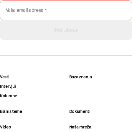
Vesti
Baza znanja
Intervjui
Kolumne
Biznis teme
Dokumenti
Video
Naša mreža