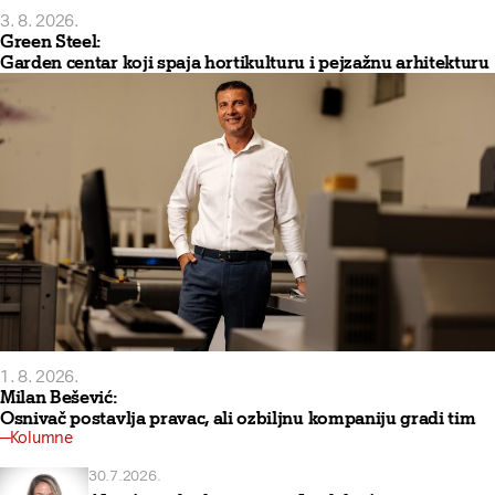
3. 8. 2026.
Green Steel:
Garden centar koji spaja hortikulturu i pejzažnu arhitekturu
1. 8. 2026.
Milan Bešević:
Osnivač postavlja pravac, ali ozbiljnu kompaniju gradi tim
Kolumne
30.7.2026.