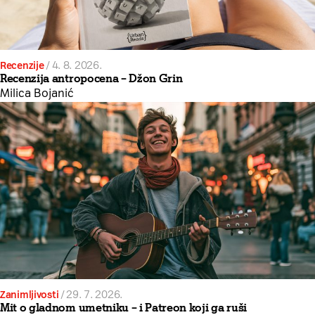
Recenzije
/
4. 8. 2026.
Recenzija antropocena – Džon Grin
Milica Bojanić
Zanimljivosti
/
29. 7. 2026.
Mit o gladnom umetniku – i Patreon koji ga ruši