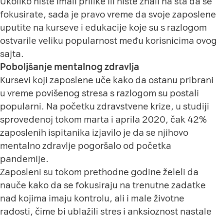
Ukoliko niste imali prilike ili niste znali na šta da se
fokusirate, sada je pravo vreme da svoje zaposlene
uputite na kurseve i edukacije koje su s razlogom
ostvarile veliku popularnost među korisnicima ovog
sajta.
Poboljšanje mentalnog zdravlja
Kursevi koji zaposlene uče kako da ostanu pribrani
u vreme povišenog stresa s razlogom su postali
popularni. Na početku zdravstvene krize, u studiji
sprovedenoj tokom marta i aprila 2020, čak 42%
zaposlenih ispitanika izjavilo je da se njihovo
mentalno zdravlje pogoršalo od početka
pandemije.
Zaposleni su tokom prethodne godine želeli da
nauče kako da se fokusiraju na trenutne zadatke
nad kojima imaju kontrolu, ali i male životne
radosti, čime bi ublažili stres i anksioznost nastale