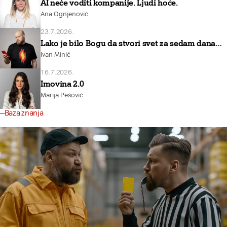
AI neće voditi kompanije. Ljudi hoće.
Ana Ognjenović
23.7.2026.
Lako je bilo Bogu da stvori svet za sedam dana…
Ivan Minić
16.7.2026.
Imovina 2.0
Marija Pešović
Baza znanja