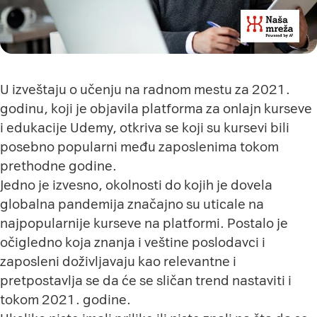
U izveštaju o učenju na radnom mestu za 2021.
godinu, koji je objavila platforma za onlajn kurseve
i edukacije Udemy, otkriva se koji su kursevi bili
posebno popularni među zaposlenima tokom
prethodne godine.
Jedno je izvesno, okolnosti do kojih je dovela
globalna pandemija značajno su uticale na
najpopularnije kurseve na
platformi
. Postalo je
očigledno koja znanja i veštine poslodavci i
zaposleni doživljavaju kao relevantne i
pretpostavlja se da će se sličan trend nastaviti i
tokom 2021. godine.