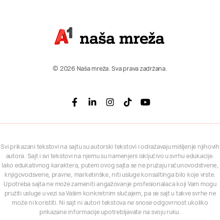
© 2026 Naša mreža. Sva prava zadržana.
Facebook
Linkedin
Instagram
Tiktok
Youtube
Svi prikazani tekstovi na sajtu su autorski tekstovi i odražavaju mišljenje njihovih
autora. Sajt i svi tekstovi na njemu su namenjeni isključivo u svrhu edukacije.
Iako edukativnog karaktera, putem ovog sajta se ne pružaju računovodstvene,
knjigovodsvene, pravne, marketinške, niti usluge konsaltinga bilo koje vrste.
Upotreba sajta ne može zameniti angažovanje profesionalaca koji Vam mogu
pružiti usluge u vezi sa Vašim konkretnim slučajem, pa se sajt u takve svrhe ne
može ni koristiti. Ni sajt ni autori tekstova ne snose odgovrnost ukoliko
prikazane informacije upotrebljavate na svoju ruku.