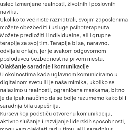
usled izmenjene realnosti, životnih i poslovnih
navika.
Ukoliko to već niste razmatrali, svojim zaposlenima
možete obezbediti i usluge psihoterapeuta.
Možete predložiti i individualne, ali i grupne
terapije za svoj tim. Terapije bi se, naravno,
odvijale onlajn, jer je svakom odgovornom
poslodavcu bezbednost na prvom mestu.
Olakšanje saradnje i komunikacije
U okolnostima kada uglavnom komuniciramo u
digitalnom svetu ili je naša mimika, ukoliko se
nalazimo u realnosti, ograničena maskama, bitno
je da ipak naučimo da se bolje razumemo kako bi i
saradnja bila uspešnija.
Kursevi koji podstiču otvorenu komunikaciju,
aktivno slušanje i razvijanje liderskih sposobnosti,
mogu vam olakšati rad u timu, ali i saradnju s