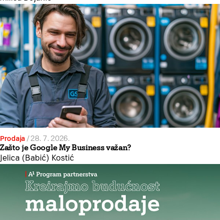
Prodaja
/
28. 7. 2026.
Zašto je Google My Business važan?
Jelica (Babić) Kostić