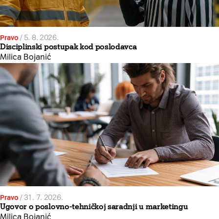
Pravo
/
5. 8. 2026.
Disciplinski postupak kod poslodavca
Milica Bojanić
Pravo
/
31. 7. 2026.
Ugovor o poslovno-tehničkoj saradnji u marketingu
Milica Bojanić