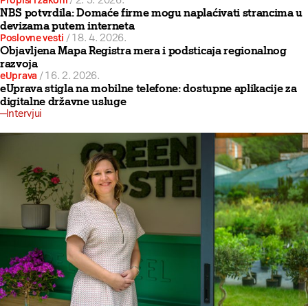
Propisi i zakoni
/
2. 5. 2026.
NBS potvrdila: Domaće firme mogu naplaćivati strancima u
devizama putem interneta
Poslovne vesti
/
18. 4. 2026.
Objavljena Mapa Registra mera i podsticaja regionalnog
razvoja
eUprava
/
16. 2. 2026.
eUprava stigla na mobilne telefone: dostupne aplikacije za
digitalne državne usluge
Intervjui