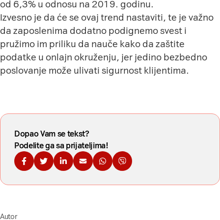
od 6,3% u odnosu na 2019. godinu.
Izvesno je da će se ovaj trend nastaviti, te je važno
da zaposlenima dodatno podignemo svest i
pružimo im priliku da nauče kako da zaštite
podatke u onlajn okruženju, jer jedino bezbedno
poslovanje može ulivati sigurnost klijentima.
Dopao Vam se tekst?
Podelite ga sa prijateljima!
Podelite na Fejsbuku
Podelite na Tviteru
Podelite na Linkdinu
Podelite na imejl
Podelite na WhatsApp
Podelite na Viberu
Autor