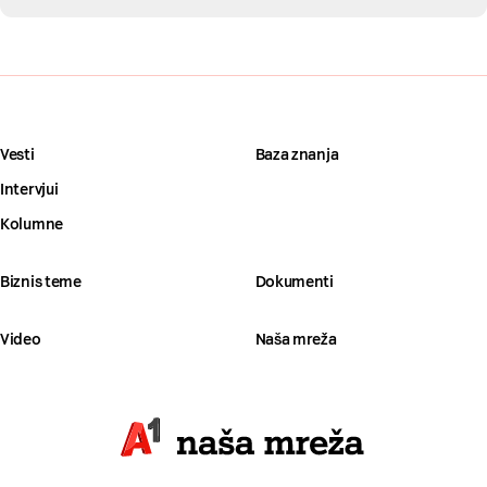
Vesti
Baza znanja
Intervjui
Kolumne
Biznis teme
Dokumenti
Video
Naša mreža