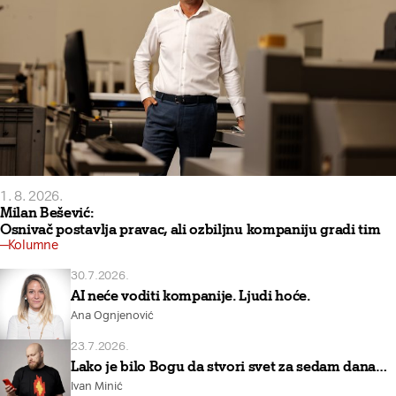
1. 8. 2026.
Milan Bešević:
Osnivač postavlja pravac, ali ozbiljnu kompaniju gradi tim
Kolumne
30.7.2026.
AI neće voditi kompanije. Ljudi hoće.
Ana Ognjenović
23.7.2026.
Lako je bilo Bogu da stvori svet za sedam dana…
Ivan Minić