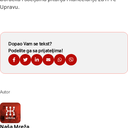
Upravu.
Dopao Vam se tekst?
Podelite ga sa prijateljima!
Podelite na Fejsbuku
Podelite na Tviteru
Podelite na Linkdinu
Podelite na imejl
Podelite na WhatsApp
Podelite na Viberu
Autor
Naša Mreža