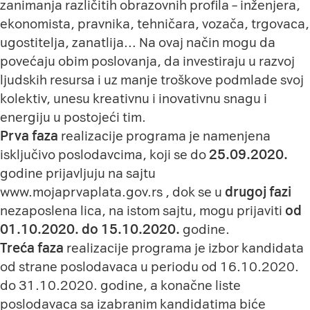
zanimanja različitih obrazovnih profila – inženjera,
ekonomista, pravnika, tehničara, vozača, trgovaca,
ugostitelja, zanatlija… Na ovaj način mogu da
povećaju obim poslovanja, da investiraju u razvoj
ljudskih resursa i uz manje troškove podmlade svoj
kolektiv, unesu kreativnu i inovativnu snagu i
energiju u postojeći tim.
Prva faza
realizacije programa je namenjena
isključivo poslodavcima, koji se do
25.09.2020.
godine prijavljuju na sajtu
www.mojaprvaplata.gov.rs
, dok se u
drugoj fazi
nezaposlena lica, na istom sajtu, mogu prijaviti
od
01.10.2020. do 15.10.2020.
godine.
Treća faza
realizacije programa je izbor kandidata
od strane poslodavaca u periodu od 16.10.2020.
do 31.10.2020. godine, a konačne liste
poslodavaca sa izabranim kandidatima biće