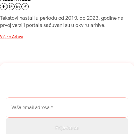
Tekstovi nastali u periodu od 2019. do 2023. godine na
prvoj verziji portala sačuvani su u okviru arhive.
Više o Arhivi
Naša mreža u Vašem inboksu!
Prijavite se na naš newsletter i dobijajte najnovije savete,
vodiče i priče direktno u Vaš inboks.