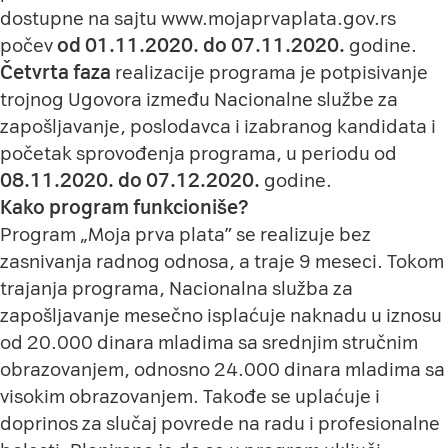
dostupne na sajtu
www.mojaprvaplata.gov.rs
počev
od 01.11.2020. do 07.11.2020.
godine.
Četvrta faza
realizacije programa je potpisivanje
trojnog Ugovora između Nacionalne službe za
zapošljavanje, poslodavca i izabranog kandidata i
početak sprovođenja programa, u periodu od
08.11.2020. do 07.12.2020.
godine.
Kako program funkcioniše?
Program „Moja prva plataˮ se realizuje bez
zasnivanja radnog odnosa, a traje 9 meseci. Tokom
trajanja programa, Nacionalna služba za
zapošljavanje mesečno isplaćuje naknadu u iznosu
od 20.000 dinara mladima sa srednjim stručnim
obrazovanjem, odnosno 24.000 dinara mladima sa
visokim obrazovanjem. Takođe se uplaćuje i
doprinos za slučaj povrede na radu i profesionalne