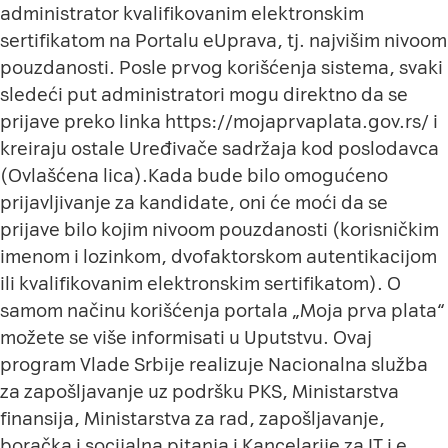
administrator kvalifikovanim elektronskim
sertifikatom na
Portalu eUprava
, tj. najvišim nivoom
pouzdanosti. Posle prvog korišćenja sistema, svaki
sledeći put administratori mogu direktno da se
prijave preko linka
https://mojaprvaplata.gov.rs/
i
kreiraju ostale Uređivače sadržaja kod poslodavca
(Ovlašćena lica).Kada bude bilo omogućeno
prijavljivanje za kandidate, oni će moći da se
prijave bilo kojim nivoom pouzdanosti (korisničkim
imenom i lozinkom, dvofaktorskom autentikacijom
ili kvalifikovanim elektronskim sertifikatom). O
samom načinu korišćenja portala „Moja prva plata“
možete se više informisati u Uputstvu. Ovaj
program Vlade Srbije realizuje Nacionalna služba
za zapošljavanje uz podršku PKS, Ministarstva
finansija, Ministarstva za rad, zapošljavanje,
boračka i socijalna pitanja i Kancelarije za IT i e