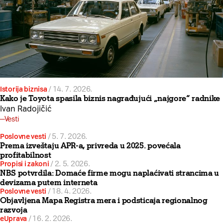
Istorija biznisa
/
14. 7. 2026.
Kako je Toyota spasila biznis nagrađujući „najgore“ radnike
Ivan Radojičić
Vesti
Poslovne vesti
/
5. 7. 2026.
Prema izveštaju APR-a, privreda u 2025. povećala
profitabilnost
Propisi i zakoni
/
2. 5. 2026.
NBS potvrdila: Domaće firme mogu naplaćivati strancima u
devizama putem interneta
Poslovne vesti
/
18. 4. 2026.
Objavljena Mapa Registra mera i podsticaja regionalnog
razvoja
eUprava
/
16. 2. 2026.