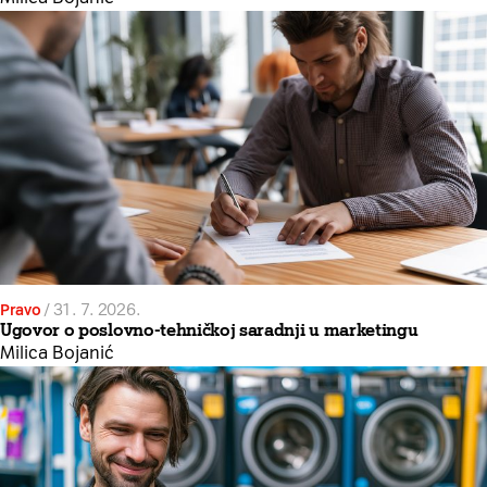
Pravo
/
31. 7. 2026.
Ugovor o poslovno-tehničkoj saradnji u marketingu
Milica Bojanić