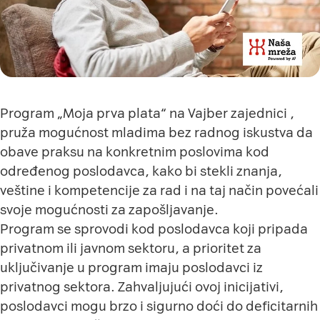
Program „Moja prva plata“ na Vajber zajednici ,
pruža mogućnost mladima bez radnog iskustva da
obave praksu na konkretnim poslovima kod
određenog poslodavca, kako bi stekli znanja,
veštine i kompetencije za rad i na taj način povećali
svoje mogućnosti za zapošljavanje.
Program se sprovodi kod poslodavca koji pripada
privatnom ili javnom sektoru, a prioritet za
uključivanje u program imaju poslodavci iz
privatnog sektora. Zahvaljujući ovoj inicijativi,
poslodavci mogu brzo i sigurno doći do deficitarnih