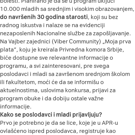
bolesti. Planirano je da se u program uključi
10.000 mladih sa srednjim i visokim obrazovanjem,
do navršenih 30 godina starosti
, koji su bez
radnog iskustva i nalaze se na evidenciji
nezaposlenih Nacionalne službe za zapošljavanje.
N
a
Vajber zajednici (Viber Community) „Moja prva
plata”
, koju je kreirala Privredna komora Srbije,
biće dostupne sve relevantne informacije o
programu, a svi zainteresovani, pre svega
poslodavci i mladi sa završenom srednjom školom
ili fakultetom, moći će da se informišu o
aktuelnostima, uslovima konkursa, prijavi za
program obuke i da dobiju ostale važne
informacije.
Kako se poslodavci i mladi prijavljuju?
Prvo je potrebno je da se lice, koje je u APR-u
ovlašćeno ispred poslodavca, registruje kao