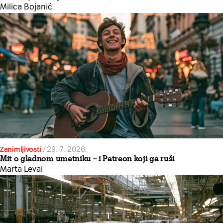
Milica Bojanić
Zanimljivosti
/
29. 7. 2026.
Mit o gladnom umetniku – i Patreon koji ga ruši
Marta Levai