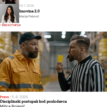
16.7.2026.
Imovina 2.0
Marija Pešović
Baza znanja
Pravo
/
5. 8. 2026.
Disciplinski postupak kod poslodavca
Milica Bojanić