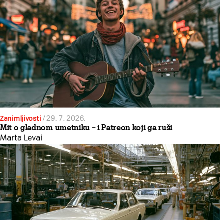
Zanimljivosti
/
29. 7. 2026.
Mit o gladnom umetniku – i Patreon koji ga ruši
Marta Levai