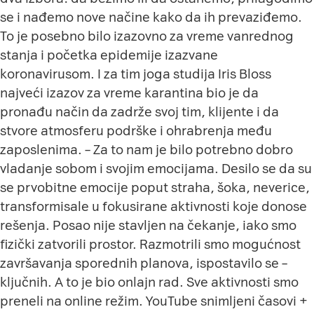
se i nađemo nove načine kako da ih prevaziđemo.
To je posebno bilo izazovno za vreme vanrednog
stanja i početka epidemije izazvane
koronavirusom. I za tim joga studija
Iris Bloss
najveći izazov za vreme karantina bio je da
pronađu način da zadrže svoj tim, klijente i da
stvore atmosferu podrške i ohrabrenja među
zaposlenima. – Za to nam je bilo potrebno dobro
vladanje sobom i svojim emocijama. Desilo se da su
se prvobitne emocije poput straha, šoka, neverice,
transformisale u fokusirane aktivnosti koje donose
rešenja. Posao nije stavljen na čekanje, iako smo
fizički zatvorili prostor. Razmotrili smo mogućnost
završavanja sporednih planova, ispostavilo se –
ključnih. A to je bio onlajn rad. Sve aktivnosti smo
preneli na online režim. YouTube snimljeni časovi +