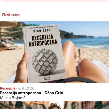
Biznis teme
Recenzije
/
4. 8. 2026.
Recenzija antropocena – Džon Grin
Milica Bojanić