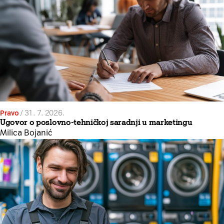
Pravo
/
31. 7. 2026.
Ugovor o poslovno-tehničkoj saradnji u marketingu
Milica Bojanić