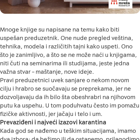
Mnoge knjige su napisane na temu kako biti
uspešan preduzetnik. One nude pregled veština,
tehnika, modela i različitih tajni kako uspeti. Ono
što je zanimljivo, a što se ne može naći u knjigama,
niti čuti na seminarima ili studijama, jeste jedna
važna stvar – maštanje, nove ideje.
Pravi preduzetnici uvek sanjare o nekom novom
cilju i hrabro se suočavaju se preprekama, jer ne
dozvoljavaju da ih bilo šta obeshrabri na njihovom
putu ka uspehu. U tom poduhvatu često im pomažu
fizičke aktivnosti, jer jačaju i telo i um.
Prevaziđeni i najveći izazovi karantina
Kada god se nađemo u teškim situacijama, imamo
dva izbora: da bežimo ili da ostanemo, prilagodimo