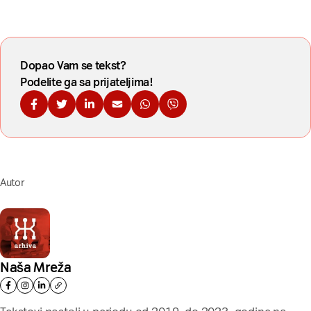
Dopao Vam se tekst?
Podelite ga sa prijateljima!
Podelite na Fejsbuku
Podelite na Tviteru
Podelite na Linkdinu
Podelite na imejl
Podelite na WhatsApp
Podelite na Viberu
Autor
Naša Mreža