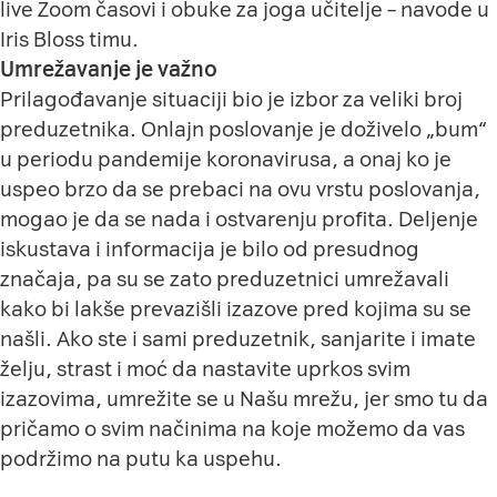
live Zoom časovi i obuke za joga učitelje – navode u
Iris Bloss timu.
Umrežavanje je važno
Prilagođavanje situaciji bio je izbor za veliki broj
preduzetnika. Onlajn poslovanje je doživelo „bum“
u periodu pandemije koronavirusa, a onaj ko je
uspeo brzo da se prebaci na ovu vrstu poslovanja,
mogao je da se nada i ostvarenju profita. Deljenje
iskustava i informacija je bilo od presudnog
značaja, pa su se zato preduzetnici umrežavali
kako bi lakše prevazišli izazove pred kojima su se
našli. Ako ste i sami preduzetnik, sanjarite i imate
želju, strast i moć da nastavite uprkos svim
izazovima, umrežite se u
Našu mrežu
, jer smo tu da
pričamo o svim načinima na koje možemo da vas
podržimo na putu ka uspehu.