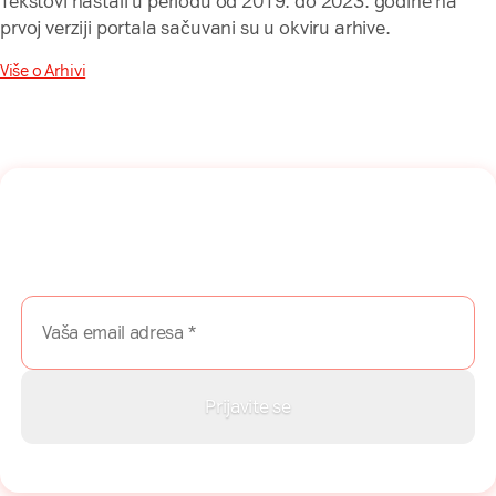
Tekstovi nastali u periodu od 2019. do 2023. godine na
prvoj verziji portala sačuvani su u okviru arhive.
Više o Arhivi
Naša mreža u Vašem inboksu!
Prijavite se na naš newsletter i dobijajte najnovije savete,
vodiče i priče direktno u Vaš inboks.