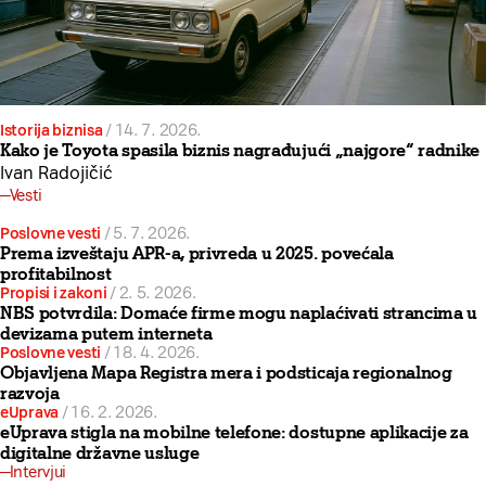
Istorija biznisa
/
14. 7. 2026.
Kako je Toyota spasila biznis nagrađujući „najgore“ radnike
Ivan Radojičić
Vesti
Poslovne vesti
/
5. 7. 2026.
Prema izveštaju APR-a, privreda u 2025. povećala
profitabilnost
Propisi i zakoni
/
2. 5. 2026.
NBS potvrdila: Domaće firme mogu naplaćivati strancima u
devizama putem interneta
Poslovne vesti
/
18. 4. 2026.
Objavljena Mapa Registra mera i podsticaja regionalnog
razvoja
eUprava
/
16. 2. 2026.
eUprava stigla na mobilne telefone: dostupne aplikacije za
digitalne državne usluge
Intervjui