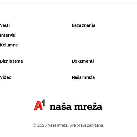
Vesti
Baza znanja
Intervjui
Kolumne
Biznis teme
Dokumenti
Video
Naša mreža
© 2026 Naša mreža. Sva prava zadržana.