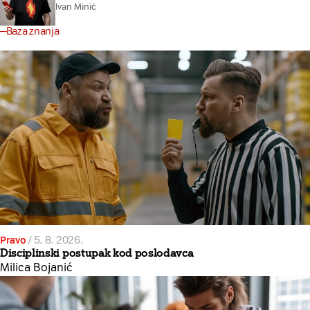
Ivan Minić
Baza znanja
Pravo
/
5. 8. 2026.
Disciplinski postupak kod poslodavca
Milica Bojanić