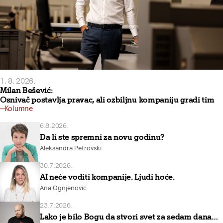
1. 8. 2026.
Milan Bešević:
Osnivač postavlja pravac, ali ozbiljnu kompaniju gradi tim
Kolumne
6.8.2026.
Da li ste spremni za novu godinu?
Aleksandra Petrovski
30.7.2026.
AI neće voditi kompanije. Ljudi hoće.
Ana Ognjenović
23.7.2026.
Lako je bilo Bogu da stvori svet za sedam dana…