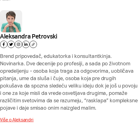
Aleksandra Petrovski
Brend pripovedač, edukatorka i konsultantkinja.
Novinarka. Dve decenije po profesiji, a sada po životnom
opredeljenju – osoba koja traga za odgovorima, uobličava
pitanja, ume da sluša i čuje, osoba koja pre drugih
pokušava da spozna sledeću veliku ideju dok je još u povoju
i one za koje misli da vrede osvetljava drugima, pomaže
različitim svetovima da se razumeju, “rasklapa” kompleksne
pojave i daje smisao onim naizgled malim.
Više o Aleksandri