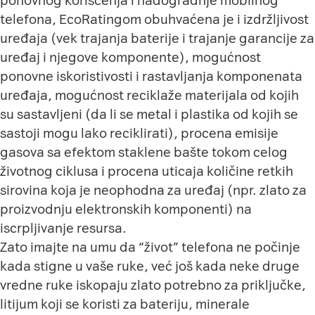
ponovnog korišćenja i nadogradnje mobilnog
telefona, EcoRatingom obuhvaćena je i izdržljivost
uređaja (vek trajanja baterije i trajanje garancije za
uređaj i njegove komponente), mogućnost
ponovne iskoristivosti i rastavljanja komponenata
uređaja, mogućnost reciklaže materijala od kojih
su sastavljeni (da li se metal i plastika od kojih se
sastoji mogu lako reciklirati), procena emisije
gasova sa efektom staklene bašte tokom celog
životnog ciklusa i procena uticaja količine retkih
sirovina koja je neophodna za uređaj (npr. zlato za
proizvodnju elektronskih komponenti) na
iscrpljivanje resursa.
Zato imajte na umu da “život” telefona ne počinje
kada stigne u vaše ruke, već još kada neke druge
vredne ruke iskopaju zlato potrebno za priključke,
litijum koji se koristi za bateriju, minerale