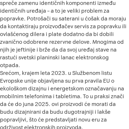
spreče zamenu identičnih komponenti između
identičnih uređaja – a to je veliki problem za
popravke. Potrošači su saterani u ćošak da moraju
da kontaktiraju proizvođačev servis za popravku ili
ovlašćenog dilera i plate dodatno da bi dobili
zvanično odobrene rezervne delove. Mnogima od
njih je jeftinije i brže da da svoj uređaj stave na
rastući svetski planinski lanac elektronskog
otpada.
Srećom, krajem leta 2023. u Službenom listu
Evropske unije objavljena su prva pravila EU o
ekološkom dizajnu i energetskom označavanju na
mobilnim telefonima i tabletima. To u praksi znači
da će do juna 2025. ovi proizvodi će morati da
budu dizajnirani da budu dugotrajniji i lakše
popravljivi, što će predstavljati novu eru za
održivost elektronskih proizvoda.