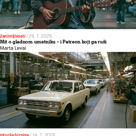
Zanimljivosti
/
29. 7. 2026.
Mit o gladnom umetniku – i Patreon koji ga ruši
Marta Levai
Istorija biznisa
/
14. 7. 2026.