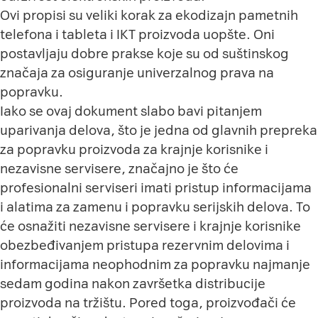
Ovi propisi su veliki korak za ekodizajn pametnih
telefona i tableta i IKT proizvoda uopšte. Oni
postavljaju dobre prakse koje su od suštinskog
značaja za osiguranje
univerzalnog prava na
popravku
.
Iako se ovaj dokument slabo bavi pitanjem
uparivanja delova, što je jedna od glavnih prepreka
za popravku proizvoda za krajnje korisnike i
nezavisne servisere, značajno je što će
profesionalni serviseri imati pristup informacijama
i alatima za zamenu i popravku serijskih delova. To
će osnažiti nezavisne servisere i krajnje korisnike
obezbeđivanjem pristupa rezervnim delovima i
informacijama neophodnim za popravku najmanje
sedam godina nakon završetka distribucije
proizvoda na tržištu. Pored toga, proizvođači će