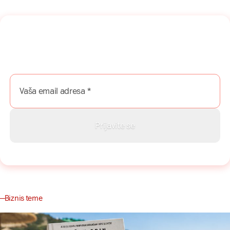
Naša mreža u Vašem inboksu!
Prijavite se na naš newsletter i dobijajte najnovije savete,
vodiče i priče direktno u Vaš inboks.
Biznis teme