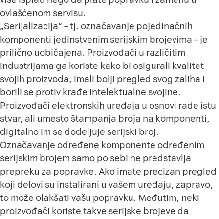
ovlašćenom servisu.
„Serijalizacija“ – tj. označavanje pojedinačnih
komponenti jedinstvenim serijskim brojevima – je
prilično uobičajena. Proizvođači u različitim
industrijama ga koriste kako bi osigurali kvalitet
svojih proizvoda, imali bolji pregled svog zaliha i
borili se protiv krađe intelektualne svojine.
Proizvođači elektronskih uređaja u osnovi rade istu
stvar, ali umesto štampanja broja na komponenti,
digitalno im se dodeljuje serijski broj.
Označavanje određene komponente određenim
serijskim brojem samo po sebi ne predstavlja
prepreku za popravke. Ako imate precizan pregled
koji delovi su instalirani u vašem uređaju, zapravo,
to može olakšati vašu popravku. Međutim, neki
proizvođači koriste takve serijske brojeve da