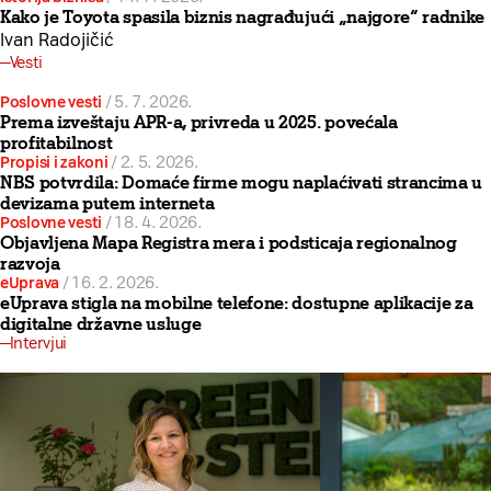
Kako je Toyota spasila biznis nagrađujući „najgore“ radnike
Ivan Radojičić
Vesti
Poslovne vesti
/
5. 7. 2026.
Prema izveštaju APR-a, privreda u 2025. povećala
profitabilnost
Propisi i zakoni
/
2. 5. 2026.
NBS potvrdila: Domaće firme mogu naplaćivati strancima u
devizama putem interneta
Poslovne vesti
/
18. 4. 2026.
Objavljena Mapa Registra mera i podsticaja regionalnog
razvoja
eUprava
/
16. 2. 2026.
eUprava stigla na mobilne telefone: dostupne aplikacije za
digitalne državne usluge
Intervjui