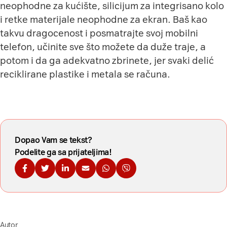
neophodne za kućište, silicijum za integrisano kolo
i retke materijale neophodne za ekran. Baš kao
takvu dragocenost i posmatrajte svoj mobilni
telefon, učinite sve što možete da duže traje, a
potom i da ga adekvatno zbrinete, jer svaki delić
reciklirane plastike i metala se računa.
Dopao Vam se tekst?
Podelite ga sa prijateljima!
Podelite na Fejsbuku
Podelite na Tviteru
Podelite na Linkdinu
Podelite na imejl
Podelite na WhatsApp
Podelite na Viberu
Autor