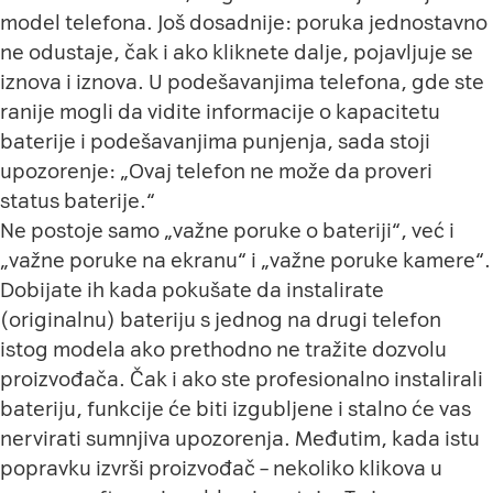
model telefona. Još dosadnije: poruka jednostavno
ne odustaje, čak i ako kliknete dalje, pojavljuje se
iznova i iznova. U podešavanjima telefona, gde ste
ranije mogli da vidite informacije o kapacitetu
baterije i podešavanjima punjenja, sada stoji
upozorenje: „Ovaj telefon ne može da proveri
status baterije.“
Ne postoje samo „važne poruke o bateriji“, već i
„važne poruke na ekranu“ i „važne poruke kamere“.
Dobijate ih kada pokušate da instalirate
(originalnu) bateriju s jednog na drugi telefon
istog modela ako prethodno ne tražite dozvolu
proizvođača. Čak i ako ste profesionalno instalirali
bateriju, funkcije će biti izgubljene i stalno će vas
nervirati sumnjiva upozorenja. Međutim, kada istu
popravku izvrši proizvođač – nekoliko klikova u