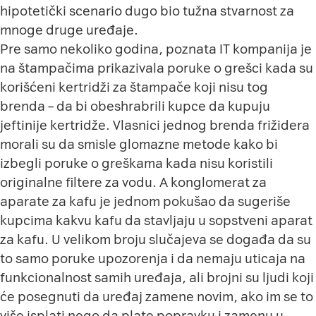
hipotetički scenario dugo bio tužna stvarnost za
mnoge druge uređaje.
Pre samo nekoliko godina, poznata IT kompanija je
na štampačima prikazivala poruke o grešci kada su
korišćeni kertridži za štampače koji nisu tog
brenda – da bi obeshrabrili kupce da kupuju
jeftinije kertridže. Vlasnici jednog brenda frižidera
morali su da smisle glomazne metode kako bi
izbegli poruke o greškama kada nisu koristili
originalne filtere za vodu. A konglomerat za
aparate za kafu je jednom pokušao da sugeriše
kupcima kakvu kafu da stavljaju u sopstveni aparat
za kafu. U velikom broju slučajeva se događa da su
to samo poruke upozorenja i da nemaju uticaja na
funkcionalnost samih uređaja, ali brojni su ljudi koji
će posegnuti da uređaj zamene novim, ako im se to
više isplati nego da plate popravku i zamenu u