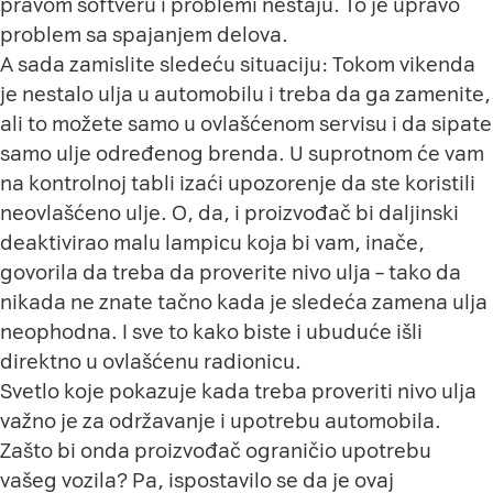
pravom softveru i problemi nestaju. To je upravo
problem sa spajanjem delova.
A sada zamislite sledeću situaciju: Tokom vikenda
je nestalo ulja u automobilu i treba da ga zamenite,
ali to možete samo u ovlašćenom servisu i da sipate
samo ulje određenog brenda. U suprotnom će vam
na kontrolnoj tabli izaći upozorenje da ste koristili
neovlašćeno ulje. O, da, i proizvođač bi daljinski
deaktivirao malu lampicu koja bi vam, inače,
govorila da treba da proverite nivo ulja – tako da
nikada ne znate tačno kada je sledeća zamena ulja
neophodna. I sve to kako biste i ubuduće išli
direktno u ovlašćenu radionicu.
Svetlo koje pokazuje kada treba proveriti nivo ulja
važno je za održavanje i upotrebu automobila.
Zašto bi onda proizvođač ograničio upotrebu
vašeg vozila? Pa, ispostavilo se da je ovaj