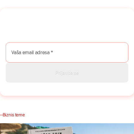
Naša mreža u Vašem inboksu!
Prijavite se na naš newsletter i dobijajte najnovije savete,
vodiče i priče direktno u Vaš inboks.
Biznis teme