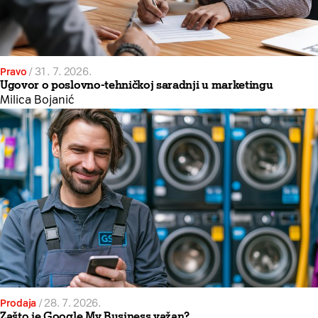
Pravo
/
31. 7. 2026.
Ugovor o poslovno-tehničkoj saradnji u marketingu
Milica Bojanić
Prodaja
/
28. 7. 2026.
Zašto je Google My Business važan?