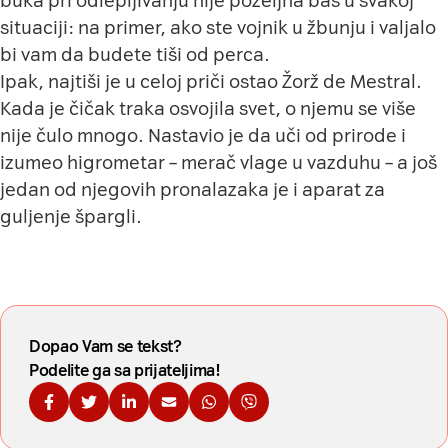
buka pri odlepljivanju nije poželjna baš u svakoj
situaciji: na primer, ako ste vojnik u žbunju i valjalo
bi vam da budete tiši od perca.
Ipak, najtiši je u celoj priči ostao Žorž de Mestral.
Kada je čičak traka osvojila svet, o njemu se više
nije čulo mnogo. Nastavio je da uči od prirode i
izumeo higrometar – merač vlage u vazduhu – a još
jedan od njegovih pronalazaka je i aparat za
guljenje špargli.
Dopao Vam se tekst?
Podelite ga sa prijateljima!
Podelite na Fejsbuku
Podelite na Tviteru
Podelite na Linkdinu
Podelite na imejl
Podelite na WhatsApp
Podelite na Viberu