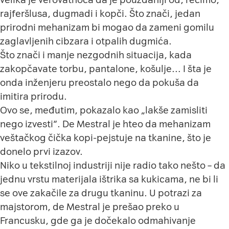
rajferšlusa, dugmadi i kopči. Što znači, jedan
prirodni mehanizam bi mogao da zameni gomilu
zaglavljenih cibzara i otpalih dugmića.
Što znači i manje nezgodnih situacija, kada
zakopčavate torbu, pantalone, košulje… I šta je
onda inženjeru preostalo nego da pokuša da
imitira prirodu.
Ovo se, međutim, pokazalo kao „lakše zamisliti
nego izvesti“. De Mestral je hteo da mehanizam
veštačkog čička kopi-pejstuje na tkanine, što je
donelo prvi izazov.
Niko u tekstilnoj industriji nije radio tako nešto – da
jednu vrstu materijala ištrika sa kukicama, ne bi li
se ove zakačile za drugu tkaninu. U potrazi za
majstorom, de Mestral je prešao preko u
Francusku, gde ga je dočekalo odmahivanje