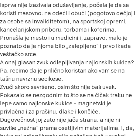
isprva nije izazivala oduševljenje, počela je da se
koristi masovno: na odeći i obući (pogotovo dečjoj i
za osobe sa invaliditetom), na sportskoj opremi,
kancelarijskom priboru, torbama i koferima.
Pronašla je mesto i u medicini i, zapravo, malo je
poznato da je njome bilo „zalepljeno“ i prvo ikada
veštačko srce.
A onaj glasan zvuk odlepljivanja najlonskih kukica?
Pa, recimo da je prilično koristan ako vam se na
tašnu navrznu secikese.
Zvuči skoro savršeno, osim što nije baš uvek.
Pokazalo se nezgodnim to što se na čičak traku ne
lepe samo najlonske kukice – magnetski je
privlačna i za prašinu, dlake i končiće.
Dugovečnost joj zato nije jača strana, a nije ni
suviše „nežna“ prema osetljivim materijalima. I, da,