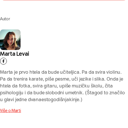
Autor
Marta Levai
Marta je prvo htela da bude učiteljica. Pa da svira violinu.
Pa da trenira karate, piše pesme, uči jezike i slika. Onda je
htela da fotka, svira gitaru, upiše muzičku školu, čita
psihologiju i da bude slobodni umetnik. (Štagod to značilo
u glavi jedne dvanaestogodišnjakinje.)
Više o Marti