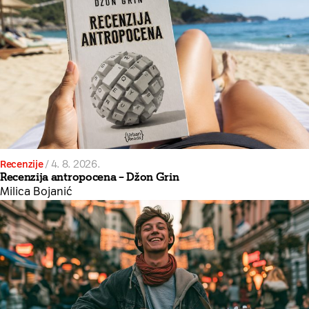
Recenzije
/
4. 8. 2026.
Recenzija antropocena – Džon Grin
Milica Bojanić