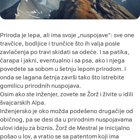
Priroda je lepa, ali ima svoje „nuspojave“: sve one
travčice, bodljice i trunčice što ih valja posle
zavlačenja po travi skidati sa odeće. I sa patika,
čarapa i jakni, eventualno i sa psa, ako i njega
povedete sa sobom u šetnju lepom prirodom. I
onda se lagana šetnja završi tako što istrebite
gomilicu prirodnih nuspojava.
Osim ako ste inženjer, zovete se Žorž i živite u idili
švajcarskih Alpa.
Inženjersko je oko možda podešeno drugačije od
običnog, pa se desi da u prirodnim nuspojavama
ulovi ideju za biznis. Žorž de Mestral je inicijalno
pošao u lov, a vratio se sa patentom koji ima