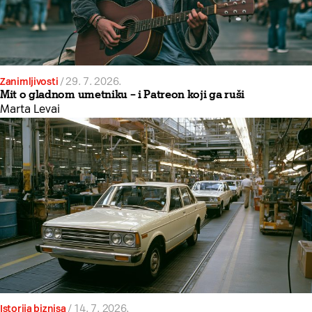
Zanimljivosti
/
29. 7. 2026.
Mit o gladnom umetniku – i Patreon koji ga ruši
Marta Levai
Istorija biznisa
/
14. 7. 2026.