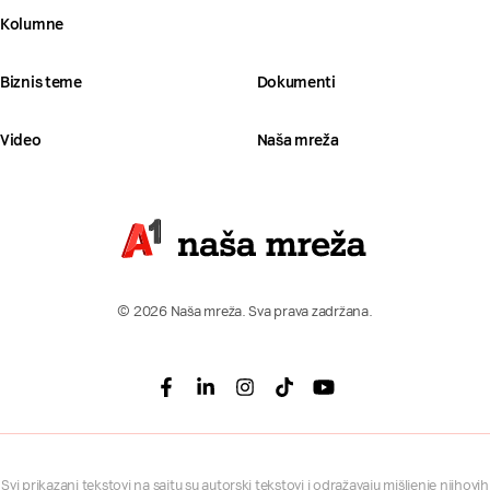
Kolumne
Biznis teme
Dokumenti
Video
Naša mreža
© 2026 Naša mreža. Sva prava zadržana.
Facebook
Linkedin
Instagram
Tiktok
Youtube
Svi prikazani tekstovi na sajtu su autorski tekstovi i odražavaju mišljenje njihovih