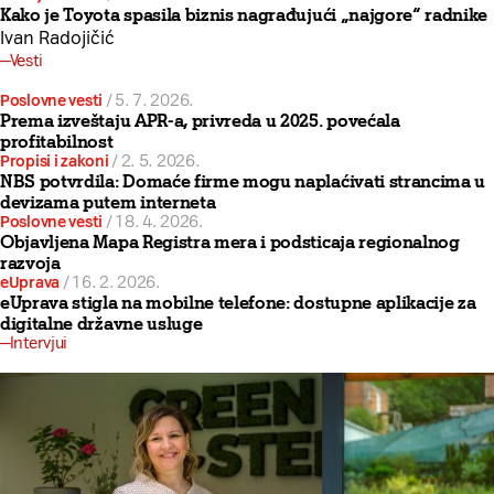
Kako je Toyota spasila biznis nagrađujući „najgore“ radnike
Ivan Radojičić
Vesti
Poslovne vesti
/
5. 7. 2026.
Prema izveštaju APR-a, privreda u 2025. povećala
profitabilnost
Propisi i zakoni
/
2. 5. 2026.
NBS potvrdila: Domaće firme mogu naplaćivati strancima u
devizama putem interneta
Poslovne vesti
/
18. 4. 2026.
Objavljena Mapa Registra mera i podsticaja regionalnog
razvoja
eUprava
/
16. 2. 2026.
eUprava stigla na mobilne telefone: dostupne aplikacije za
digitalne državne usluge
Intervjui