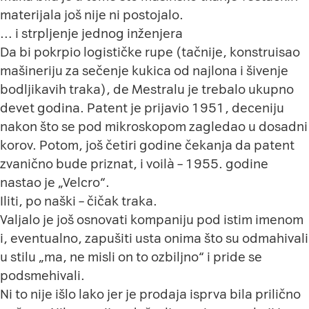
materijala još nije ni postojalo.
… i strpljenje jednog inženjera
Da bi pokrpio logističke rupe (tačnije, konstruisao
mašineriju za sečenje kukica od najlona i šivenje
bodljikavih traka), de Mestralu je trebalo ukupno
devet godina. Patent je prijavio 1951, deceniju
nakon što se pod mikroskopom zagledao u dosadni
korov. Potom, još četiri godine čekanja da patent
zvanično bude priznat, i voilà – 1955. godine
nastao je „Velcro“.
Iliti, po naški – čičak traka.
Valjalo je još osnovati kompaniju pod istim imenom
i, eventualno, zapušiti usta onima što su odmahivali
u stilu „ma, ne misli on to ozbiljno“ i pride se
podsmehivali.
Ni to nije išlo lako jer je prodaja isprva bila prilično