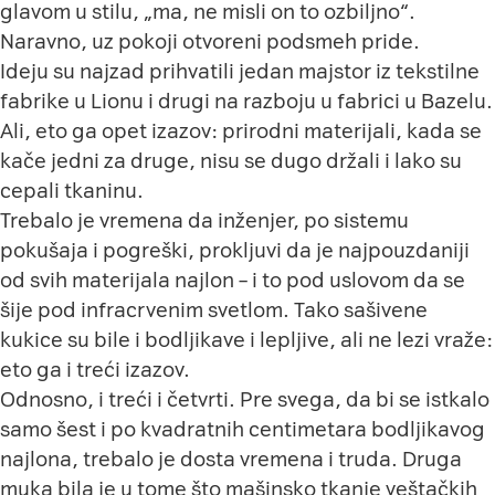
glavom u stilu, „ma, ne misli on to ozbiljno“.
Naravno, uz pokoji otvoreni podsmeh pride.
Ideju su najzad prihvatili jedan majstor iz tekstilne
fabrike u Lionu i drugi na razboju u fabrici u Bazelu.
Ali, eto ga opet izazov: prirodni materijali, kada se
kače jedni za druge, nisu se dugo držali i lako su
cepali tkaninu.
Trebalo je vremena da inženjer, po sistemu
pokušaja i pogreški, prokljuvi da je najpouzdaniji
od svih materijala najlon – i to pod uslovom da se
šije pod infracrvenim svetlom. Tako sašivene
kukice su bile i bodljikave i lepljive, ali ne lezi vraže:
eto ga i treći izazov.
Odnosno, i treći i četvrti. Pre svega, da bi se istkalo
samo šest i po kvadratnih centimetara bodljikavog
najlona, trebalo je dosta vremena i truda. Druga
muka bila je u tome što mašinsko tkanje veštačkih