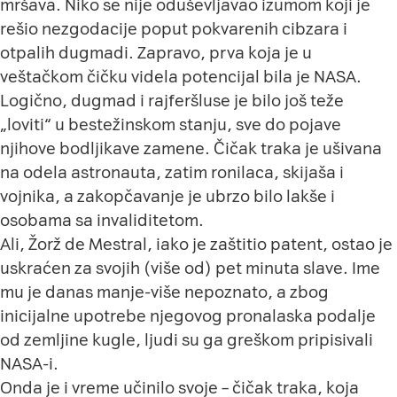
mršava. Niko se nije oduševljavao izumom koji je
rešio nezgodacije poput pokvarenih cibzara i
otpalih dugmadi. Zapravo, prva koja je u
veštačkom čičku videla potencijal bila je NASA.
Logično, dugmad i rajferšluse je bilo još teže
„loviti“ u bestežinskom stanju, sve do pojave
njihove bodljikave zamene. Čičak traka je ušivana
na odela astronauta, zatim ronilaca, skijaša i
vojnika, a zakopčavanje je ubrzo bilo lakše i
osobama sa invaliditetom.
Ali, Žorž de Mestral, iako je zaštitio patent, ostao je
uskraćen za svojih (više od) pet minuta slave. Ime
mu je danas manje-više nepoznato, a zbog
inicijalne upotrebe njegovog pronalaska podalje
od zemljine kugle, ljudi su ga greškom pripisivali
NASA-i.
Onda je i vreme učinilo svoje – čičak traka, koja