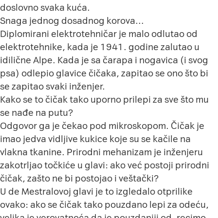
doslovno svaka kuća.
Snaga jednog dosadnog korova…
Diplomirani elektrotehničar je malo odlutao od
elektrotehnike, kada je 1941. godine zalutao u
idilične Alpe. Kada je sa čarapa i nogavica (i svog
psa) odlepio glavice čičaka, zapitao se ono što bi
se zapitao svaki inženjer.
Kako se to čičak tako uporno prilepi za sve što mu
se nađe na putu?
Odgovor ga je čekao pod mikroskopom. Čičak je
imao jedva vidljive kukice koje su se kačile na
vlakna tkanine. Prirodni mehanizam je inženjeru
zakotrljao točkiće u glavi: ako već postoji prirodni
čičak, zašto ne bi postojao i veštački?
U de Mestralovoj glavi je to izgledalo otprilike
ovako: ako se čičak tako pouzdano lepi za odeću,
velika je verovatnoća da je pouzdaniji od, recimo,