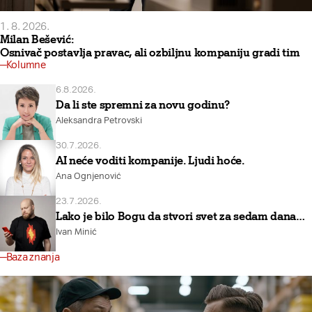
1. 8. 2026.
Milan Bešević:
Osnivač postavlja pravac, ali ozbiljnu kompaniju gradi tim
Kolumne
6.8.2026.
Da li ste spremni za novu godinu?
Aleksandra Petrovski
30.7.2026.
AI neće voditi kompanije. Ljudi hoće.
Ana Ognjenović
23.7.2026.
Lako je bilo Bogu da stvori svet za sedam dana…
Ivan Minić
Baza znanja