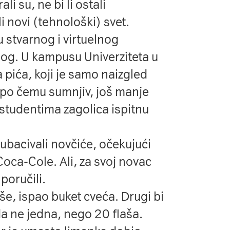
li su, ne bi li ostali
li novi (tehnološki) svet.
u stvarnog i virtuelnog
ugog. U kampusu Univerziteta u
 pića, koji je samo naizgled
 po čemu sumnjiv, još manje
 studentima zagolica ispitnu
 ubacivali novčiće, očekujući
Coca-Cole. Ali, za svoj novac
poručili.
e, ispao buket cveća. Drugi bi
a ne jedna, nego 20 flaša.