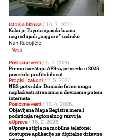
Istorija biznisa
/
14. 7. 2026.
Kako je Toyota spasila biznis
nagrađujući „najgore“ radnike
Ivan Radojičić
Vesti
Poslovne vesti
/
5. 7. 2026.
Prema izveštaju APR-a, privreda u 2025.
povećala profitabilnost
Propisi i zakoni
/
2. 5. 2026.
NBS potvrdila: Domaće firme mogu
naplaćivati strancima u devizama putem
interneta
Poslovne vesti
/
18. 4. 2026.
Objavljena Mapa Registra mera i
podsticaja regionalnog razvoja
eUprava
/
16. 2. 2026.
eUprava stigla na mobilne telefone:
dostupne aplikacije za digitalne državne
usluge