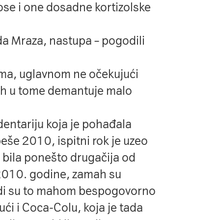
ose i one dosadne kortizolske
eda Mraza, nastupa – pogodili
tima, uglavnom ne očekujući
ih u tome demantuje malo
entariju koja je pohađala
eše 2010, ispitni rok je uzeo
 bila ponešto drugačija od
 2010. godine, zamah su
adi su to mahom bespogovorno
ujući i Coca-Colu, koja je tada