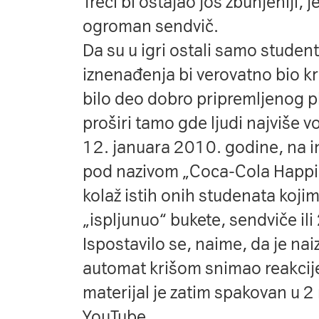
Treći bi ostajao još zbunjeniji,
ogroman sendvič.
Da su u igri ostali samo student
iznenađenja bi verovatno bio kr
bilo deo dobro pripremljenog pla
proširi tamo gde ljudi najviše vo
12. januara 2010. godine, na i
pod nazivom
„Coca-Cola Happ
kolaž istih onih studenata koji
„ispljunuo“ bukete, sendviče il
Ispostavilo se, naime, da je na
automat krišom snimao reakcije
materijal je zatim spakovan u 2
YouTube.