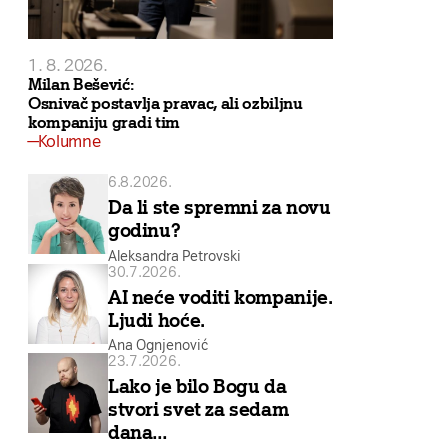
1. 8. 2026.
Milan Bešević:
Osnivač postavlja pravac, ali ozbiljnu
kompaniju gradi tim
Kolumne
6.8.2026.
Da li ste spremni za novu
godinu?
Aleksandra Petrovski
30.7.2026.
AI neće voditi kompanije.
Ljudi hoće.
Ana Ognjenović
23.7.2026.
Lako je bilo Bogu da
stvori svet za sedam
dana…