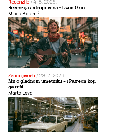
Recenzije
/
4. 8. 2026.
Recenzija antropocena – Džon Grin
Milica Bojanić
Zanimljivosti
/
29. 7. 2026.
Mit o gladnom umetniku – i Patreon koji
ga ruši
Marta Levai