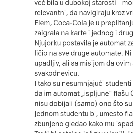
već bila u dubokoj starosti – mora
relevantni, da navigiraju kroz vr
Elem, Coca-Cola je u preplitanj
zaigrala na karte i jednog i dr
Njujorku postavila je automat za
ličio na sve druge automate. Ni
upadljiv, ali sa misijom da ovim
svakodnevicu.
I tako su nesumnjajući studenti
da im automat „ispljune“ flašu 
nisu dobijali (samo) ono što su 
Jednom studentu bi, umesto flaš
zbunjeno gledao kako mu ispad