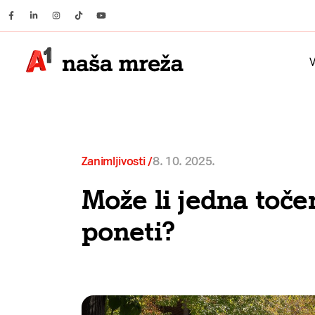
Facebook
Linkedin
Instagram
Tiktok
Youtube
V
Zanimljivosti
8. 10. 2025.
Može li jedna toče
poneti?