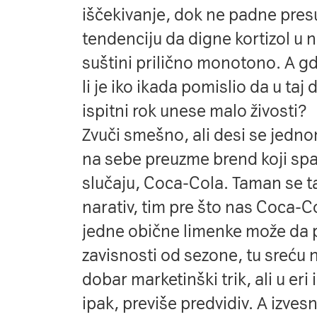
iščekivanje, dok ne padne pres
tendenciju da digne kortizol u n
suštini prilično monotono. A gd
li je iko ikada pomislio da u ta
ispitni rok unese malo živosti?
Zvuči smešno, ali desi se jedn
na sebe preuzme brend koji spa
slučaju, Coca-Cola. Taman se ta
narativ, tim pre što nas Coca-
jedne obične limenke može da p
zavisnosti od sezone, tu sreću
dobar marketinški trik, ali u eri
ipak, previše predvidiv. A izve