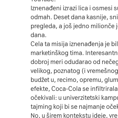
Iznenađeni izrazi lica i osmesi 
odmah. Deset dana kasnije, sni
pregleda, a još jedno milionče
dana.
Cela ta misija iznenađenja je bi
marketinškog tima. Interesantn
dobroj meri odudarao od nečega
velikog, poznatog (i vremešno
budžet u, recimo, opremu, glum
efekte, Coca-Cola se infiltriral
očekivali: u univerzitetski kamp
tajming koji bi se najmanje oček
No, u širem kontekstu ideje, vre