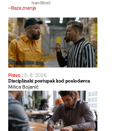
Ivan Minić
Baza znanja
Pravo
/
5. 8. 2026.
Disciplinski postupak kod poslodavca
Milica Bojanić