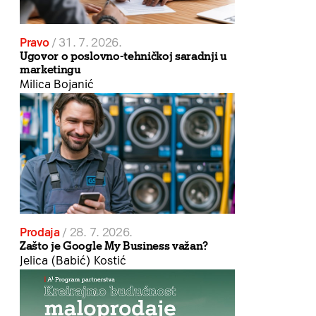
Pravo
/
31. 7. 2026.
Ugovor o poslovno-tehničkoj saradnji u
marketingu
Milica Bojanić
Prodaja
/
28. 7. 2026.
Zašto je Google My Business važan?
Jelica (Babić) Kostić