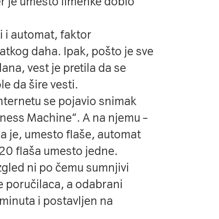
 jer je umesto limenke dobio
i i automat, faktor
atkog daha. Ipak, pošto je sve
na, vest je pretila da se
le da šire vesti.
nternetu se pojavio snimak
iness Machine“
. A na njemu –
ma je, umesto flaše, automat
i 20 flaša umesto jedne.
izgled ni po čemu sumnjivi
 poručilaca, a odabrani
 minuta i postavljen na