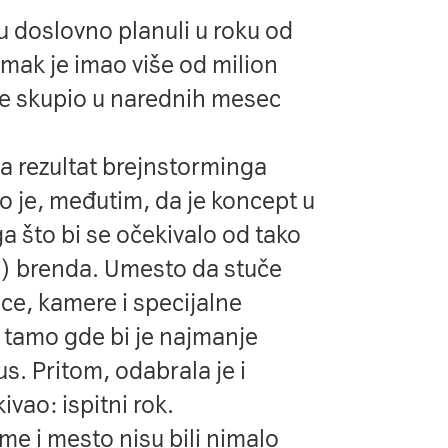
su doslovno planuli u roku od
mak je imao više od milion
 je skupio u narednih mesec
la rezultat brejnstorminga
o je, međutim, da je koncept u
 što bi se očekivalo od tako
g) brenda. Umesto da stuče
ce, kamere i specijalne
a tamo gde bi je najmanje
us. Pritom, odabrala je i
ivao: ispitni rok.
me i mesto nisu bili nimalo