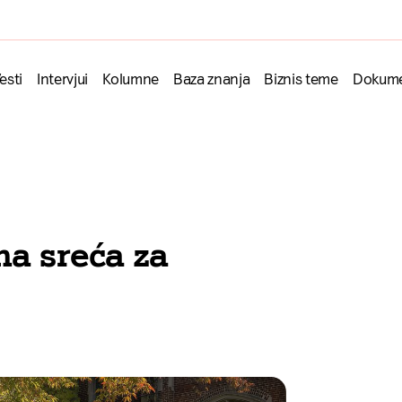
esti
Intervjui
Kolumne
Baza znanja
Biznis teme
Dokume
na sreća za