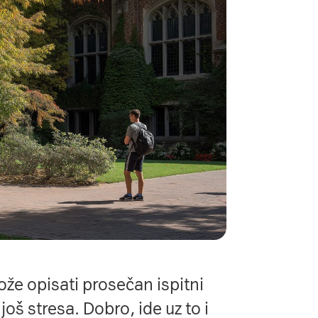
ože opisati prosečan ispitni
i još stresa. Dobro, ide uz to i