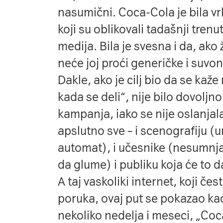
nasumični. Coca-Cola je bila v
koji su oblikovali tadašnji tren
medija. Bila je svesna i da, ako 
neće joj proći generičke i suvon
Dakle, ako je cilj bio da se kaže
kada se deli“, nije bilo dovoljn
kampanja, iako se nije oslanjala
apslutno sve – i scenografiju (
automat), i učesnike (nesumnja
da glume) i publiku koja će to da
A taj vaskoliki internet, koji če
poruka, ovaj put se pokazao ka
nekoliko nedelja i meseci, „Co