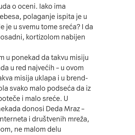
uda o oceni. Iako ima
ebesa, polaganje ispita je u
e je u svemu tome sreća? I da
j dosadni, kortizolom nabijen
om u ponekad da takvu misiju
da u red najvećih – u ovom
kva misija uklapa i u brend-
Cola svako malo podseća da iz
oteče i malo sreće. U
 nekada
donosi Deda Mraz
–
 interneta i društvenih mreža,
snom, ne malom delu