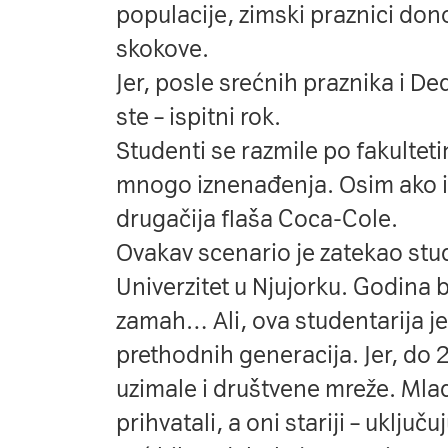
populacije, zimski praznici don
skokove.
Jer, posle srećnih praznika i D
ste – ispitni rok.
Studenti se razmile po fakulte
mnogo iznenađenja. Osim ako 
drugačija flaša Coca-Cole.
Ovakav scenario je zatekao stud
Univerzitet u Njujorku. Godina b
zamah… Ali, ova studentarija je
prethodnih generacija. Jer, do
uzimale i društvene mreže. Ml
prihvatali, a oni stariji – uključ