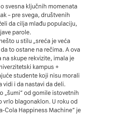
rlo svesna ključnih momenata
utak – pre svega, društvenih
želi da cilja mlađu populaciju,
jave parole.
 nešto u stilu „sreća je veća
o da to ostane na rečima. A ova
 na skupe rekvizite, imala je
univerzitetski kampus +
juće studente koji nisu morali
 vidi i da nastavi da deli.
sto „šumi“ od gomile istovetnih
o vrlo blagonaklon. U roku od
ca-Cola Happiness Machine“ je