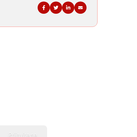
Podelite na Fejsbuku
Podelite na Tviteru
Podelite na Linkdinu
Podelite na imejl
Vašem inboksu!
ajte najnovije savete, vodiče i priče
Vaš inboks.