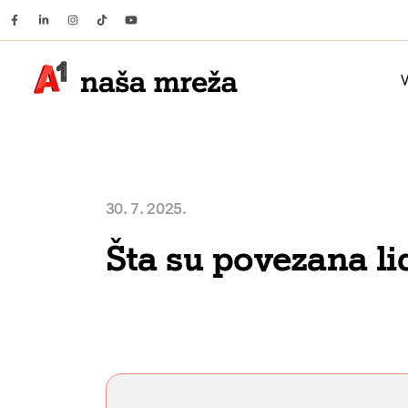
Facebook
Linkedin
Instagram
Tiktok
Youtube
V
30. 7. 2025.
Šta su povezana li