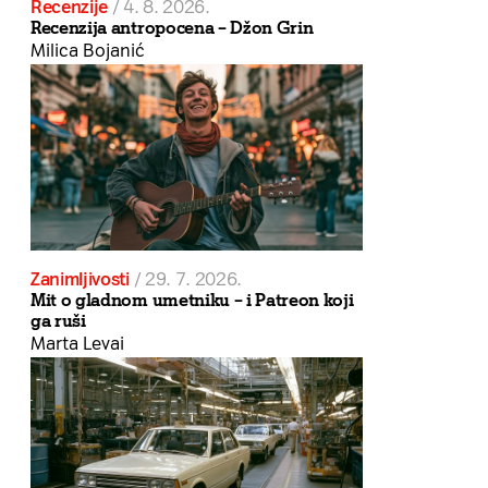
Recenzije
/
4. 8. 2026.
Recenzija antropocena – Džon Grin
Milica Bojanić
Zanimljivosti
/
29. 7. 2026.
Mit o gladnom umetniku – i Patreon koji
ga ruši
Marta Levai