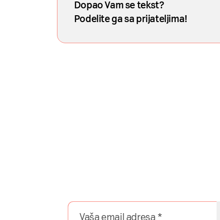
Dopao Vam se tekst?
Podelite ga sa prijateljima!
Naša mreža u 
Prijavite se na naš newsletter i dobij
direktno u 