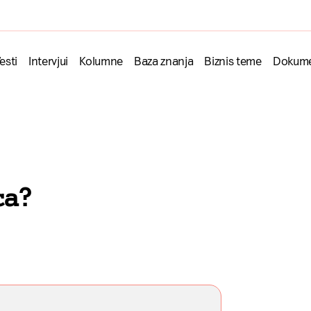
esti
Intervjui
Kolumne
Baza znanja
Biznis teme
Dokume
ca?