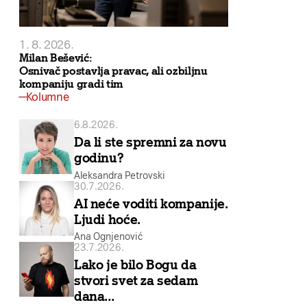
1. 8. 2026.
Milan Bešević:
Osnivač postavlja pravac, ali ozbiljnu
kompaniju gradi tim
Kolumne
6.8.2026.
Da li ste spremni za novu
godinu?
Aleksandra Petrovski
30.7.2026.
AI neće voditi kompanije.
Ljudi hoće.
Ana Ognjenović
23.7.2026.
Lako je bilo Bogu da
stvori svet za sedam
dana…