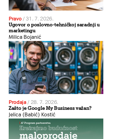
Pravo
/
31. 7. 2026.
Ugovor o poslovno-tehničkoj saradnji u
marketingu
Milica Bojanić
Prodaja
/
28. 7. 2026.
Zašto je Google My Business važan?
Jelica (Babić) Kostić