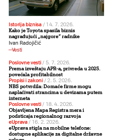
Istorija biznisa
/
14. 7. 2026.
Kako je Toyota spasila biznis
nagrađujući „najgore“ radnike
Ivan Radojičić
Vesti
Poslovne vesti
/
5. 7. 2026.
Prema izveštaju APR-a, privreda u 2025.
povećala profitabilnost
Propisi i zakoni
/
2. 5. 2026.
NBS potvrdila: Domaće firme mogu
naplaćivati strancima u devizama putem
interneta
Poslovne vesti
/
18. 4. 2026.
Objavljena Mapa Registra mera i
podsticaja regionalnog razvoja
eUprava
/
16. 2. 2026.
eUprava stigla na mobilne telefone:
dostupne aplikacije za digitalne državne
usluge