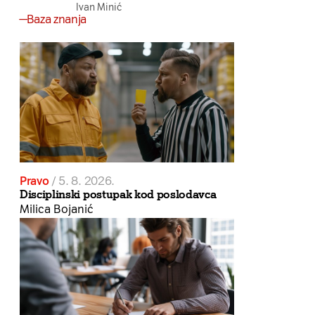
Ivan Minić
Baza znanja
Pravo
/
5. 8. 2026.
Disciplinski postupak kod poslodavca
Milica Bojanić