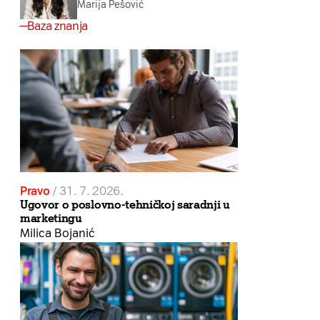
Marija Pešović
Baza znanja
Pravo
/
31. 7. 2026.
Ugovor o poslovno-tehničkoj saradnji u
marketingu
Milica Bojanić