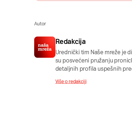
Autor
Redakcija
Urednički tim Naše mreže je d
su posvećeni pružanju pronicljiv
detaljnih profila uspešnih pr
Više o redakciji