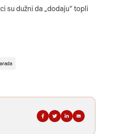
i su dužni da „dodaju“ topli
zarada
Podelite na Fejsbuku
Podelite na Tviteru
Podelite na Linkdinu
Podelite na imejl