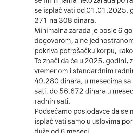
se minimalna neto zarada po r
se isplaćivati od 01.01.2025. 
271 na 308 dinara.
Minimalna zarada je posle 6 go
dogovorom, a ne jednostranom 
pokriva potrošačku korpu, kako
To znači da će u 2025. godini,
vremenom i standardnim radni
49.280 dinara, u mesecima sa
sati, do 56.672 dinara u mese
radnih sati.
Podsećamo poslodavce da se 
isplaćivati samo u uslovima por
duže od 6 meseci.