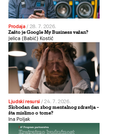
Prodaja
/
28. 7. 2026.
Zašto je Google My Business važan?
Jelica (Babić) Kostić
Ljudski resursi
/
24. 7. 2026.
Slobodan dan zbog mentalnog zdravlja –
šta mislimo o tome?
Ina Poljak