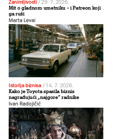
Zanimljivosti
/
29. 7. 2026.
Mit o gladnom umetniku – i Patreon koji
ga ruši
Marta Levai
Istorija biznisa
/
14. 7. 2026.
Kako je Toyota spasila biznis
nagrađujući „najgore“ radnike
Ivan Radojičić