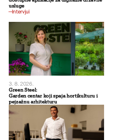
usluge
Intervjui
3. 8. 2026.
Green Steel:
Garden centar koji spaja hortikulturu i
pejzažnu arhitekturu