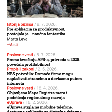
Istorija biznisa
/
8. 7. 2026.
Pre aplikacija za produktivnost,
postojala je – naučna fantastika
Marta Levai
Vesti
Poslovne vesti
/
5. 7. 2026.
Prema izveštaju APR-a, privreda u 2025.
povećala profitabilnost
Propisi i zakoni
/
2. 5. 2026.
NBS potvrdila: Domaće firme mogu
naplaćivati strancima u devizama putem
interneta
Poslovne vesti
/
18. 4. 2026.
Objavljena Mapa Registra mera i
podsticaja regionalnog razvoja
eUprava
/
16. 2. 2026.
eUprava stigla na mobilne telefone:
dostupne aplikacije za digitalne državne