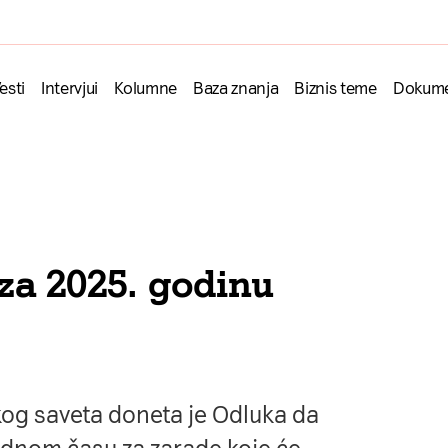
esti
Intervjui
Kolumne
Baza znanja
Biznis teme
Dokume
za 2025. godinu
%
og saveta doneta je Odluka da