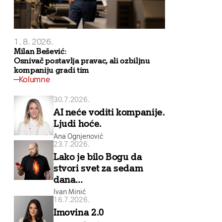
1. 8. 2026.
Milan Bešević:
Osnivač postavlja pravac, ali ozbiljnu
kompaniju gradi tim
Kolumne
30.7.2026.
AI neće voditi kompanije.
Ljudi hoće.
Ana Ognjenović
23.7.2026.
Lako je bilo Bogu da
stvori svet za sedam
dana…
Ivan Minić
16.7.2026.
Imovina 2.0