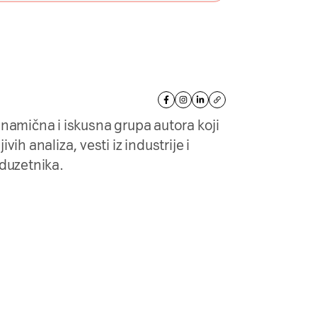
inamična i iskusna grupa autora koji
ih analiza, vesti iz industrije i
eduzetnika.