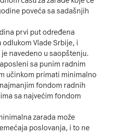
adnom času za zarade koje će
godine poveća sa sadašnjih
dina prvi put određena
odlukom Vlade Srbije, i
 je navedeno u saopštenju.
 zaposleni sa punim radnim
m učinkom primati minimalno
 najmanjim fondom radnih
cima sa najvećim fondom
minimalna zarada može
emećaja poslovanja, i to ne