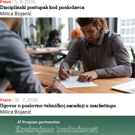
Pravo
/
5. 8. 2026.
Disciplinski postupak kod poslodavca
Milica Bojanić
Pravo
/
31. 7. 2026.
Ugovor o poslovno-tehničkoj saradnji u marketingu
Milica Bojanić