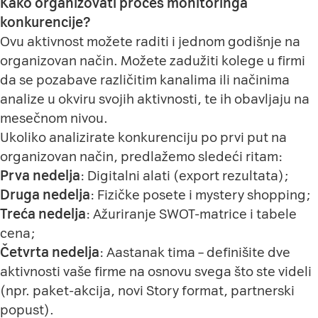
Kako organizovati proces monitoringa
konkurencije?
Ovu aktivnost možete raditi i jednom godišnje na
organizovan način. Možete zadužiti kolege u firmi
da se pozabave različitim kanalima ili načinima
analize u okviru svojih aktivnosti, te ih obavljaju na
mesečnom nivou.
Ukoliko analizirate konkurenciju po prvi put na
organizovan način, predlažemo sledeći ritam:
Prva nedelja
: Digitalni alati (export rezultata);
Druga nedelja
: Fizičke posete i mystery shopping;
Treća nedelja
: Ažuriranje SWOT-matrice i tabele
cena;
Četvrta nedelja
: Aastanak tima – definišite dve
aktivnosti vaše firme na osnovu svega što ste videli
(npr. paket-akcija, novi Story format, partnerski
popust).