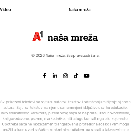
Video
Naša mreža
© 2026 Naša mreža. Sva prava zadržana.
Facebook
Linkedin
Instagram
Tiktok
Youtube
Svi prikazani tekstovi na sajtu su autorski tekstovi i odražavaju mišljenje njihovih
autora. Sajt i svi tekstovi na njemu su namenjeni isključivo u svrhu edukacije.
Iako edukativnog karaktera, putem ovog sajta se ne pružaju računovodstvene,
knjigovodsvene, pravne, marketinške, niti usluge konsaltinga bilo koje vrste.
Upotreba sajta ne može zameniti angažovanje profesionalaca koji Vam mogu
pružiti usluge u vezi sa Vašim konkretnim slučajem, pa se sajt u takve svrhe ne