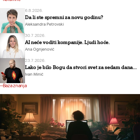
6.8.2026.
Da li ste spremni za novu godinu?
Aleksandra Petrovski
30.7.2026.
AI neće voditi kompanije. Ljudi hoće.
Ana Ognjenović
23.7.2026.
Lako je bilo Bogu da stvori svet za sedam dana…
Ivan Minić
Baza znanja