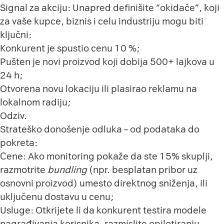
Signal za akciju: Unapred definišite “okidače”, koji
za vaše kupce, biznis i celu industriju mogu biti
ključni:
Konkurent je spustio cenu 10 %;
Pušten je novi proizvod koji dobija 500+ lajkova u
24 h;
Otvorena novu lokaciju ili plasirao reklamu na
lokalnom radiju;
Odziv.
Strateško donošenje odluka – od podataka do
pokreta:
Cene: Ako monitoring pokaže da ste 15% skuplji,
razmotrite
bundling
(npr. besplatan pribor uz
osnovni proizvod) umesto direktnog sniženja, ili
uključenu dostavu u cenu;
Usluge: Otkrijete li da konkurent testira modele
nagrađivanja korisnika, razmislite opilotiranju