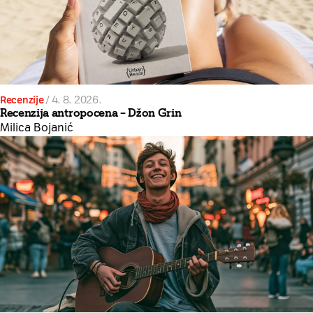
Recenzije
/
4. 8. 2026.
Recenzija antropocena – Džon Grin
Milica Bojanić