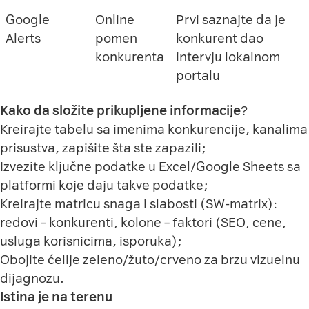
Google
Online
Prvi saznajte da je
Alerts
pomen
konkurent dao
konkurenta
intervju lokalnom
portalu
Kako da složite prikupljene informacije
?
Kreirajte tabelu sa imenima konkurencije, kanalima
prisustva, zapišite šta ste zapazili;
Izvezite ključne podatke u Excel/Google Sheets sa
platformi koje daju takve podatke;
Kreirajte matricu snaga i slabosti (SW-matrix):
redovi – konkurenti, kolone – faktori (SEO, cene,
usluga korisnicima, isporuka);
Obojite ćelije zeleno/žuto/crveno za brzu vizuelnu
dijagnozu.
Istina je na terenu