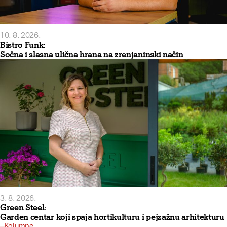
10. 8. 2026.
Bistro Funk:
Sočna i slasna ulična hrana na zrenjaninski način
3. 8. 2026.
Green Steel:
Garden centar koji spaja hortikulturu i pejzažnu arhitekturu
Kolumne