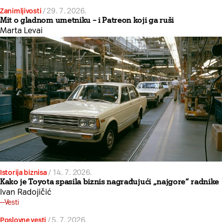
Zanimljivosti
/
29. 7. 2026.
Mit o gladnom umetniku – i Patreon koji ga ruši
Marta Levai
Istorija biznisa
/
14. 7. 2026.
Kako je Toyota spasila biznis nagrađujući „najgore“ radnike
Ivan Radojičić
Vesti
Poslovne vesti
/
5. 7. 2026.