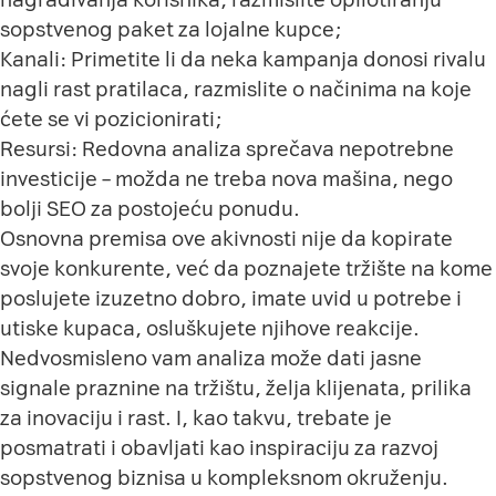
sopstvenog paket za lojalne kupce;
Kanali: Primetite li da neka kampanja donosi rivalu
nagli rast pratilaca, razmislite o načinima na koje
ćete se vi pozicionirati;
Resursi: Redovna analiza sprečava nepotrebne
investicije – možda ne treba nova mašina, nego
bolji SEO za postojeću ponudu.
Osnovna premisa ove akivnosti nije da kopirate
svoje konkurente, već da poznajete tržište na kome
poslujete izuzetno dobro, imate uvid u potrebe i
utiske kupaca, osluškujete njihove reakcije.
Nedvosmisleno vam analiza može dati jasne
signale praznine na tržištu, želja klijenata, prilika
za inovaciju i rast. I, kao takvu, trebate je
posmatrati i obavljati kao inspiraciju za razvoj
sopstvenog biznisa u kompleksnom okruženju.