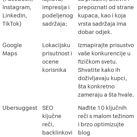
Instagram,
impresija i
prepoznati od strane
LinkedIn,
podeljenog
kupaca, kao i koja
TikTok)
sadržaja;
vrsta sadržaja ima
dobar odjek.
Google
Lokacijsku
Izmapirajte prisustvo
Maps
prisutnost i
vaše konkurencije u
ocene
fizičkom svetu.
korisnika
Shvatite kako ih
doživljavaju kupci,
šta konkretno
zameraju a šta hvale.
Ubersuggest
SEO
Nađite 10 ključnih
ključne
reči s malom težinom
reči,
i brzo optimizujte
backlinkovi
blog