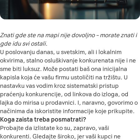
Znati gde ste na mapi nije dovoljno – morate znati i
gde idu svi ostali.
U poslovanju danas, u svetskim, ali i lokalnim
okvirima, stalno osluškivanje konkurenata nije i ne
sme biti luksuz. Može postati baš ona inicijalna
kapisla koja će vašu firmu ustoličiti na tržištu. U
nastavku vas vodim kroz sistematski pristup
praćenju konkurencije, od linkova do izloga, od
lajka do mirisa u prodavnici. I, naravno, govorimo o
načinima da iskoristite informacije koje prikupite.
Koga zaista treba posmatrati?
Probajte da izlistate ko su, zapravo, vaši
konkurenti. Gledajte široko, jer vaši kupci ne