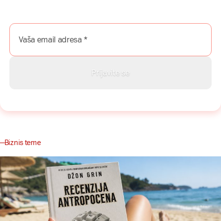
Prijavite se na naš newsletter i dobijajte najnovije savete,
vodiče i priče direktno u Vaš inboks.
Biznis teme