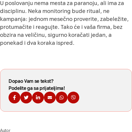
U poslovanju nema mesta za paranoju, ali ima za
disciplinu. Neka monitoring bude ritual, ne
kampanja: jednom mesečno proverite, zabeležite,
protumačite i reagujte. Tako će i vaša firma, bez
obzira na veličinu, sigurno koračati jedan, a
ponekad i dva koraka ispred.
Dopao Vam se tekst?
Podelite ga sa prijateljima!
Podelite na Fejsbuku
Podelite na Tviteru
Podelite na Linkdinu
Podelite na imejl
Podelite na WhatsApp
Podelite na Viberu
Autor