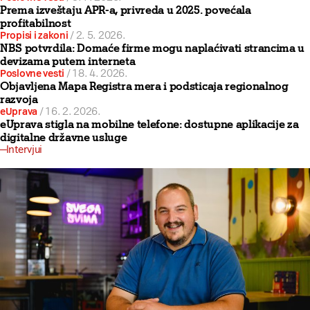
Prema izveštaju APR-a, privreda u 2025. povećala
profitabilnost
Propisi i zakoni
/
2. 5. 2026.
NBS potvrdila: Domaće firme mogu naplaćivati strancima u
devizama putem interneta
Poslovne vesti
/
18. 4. 2026.
Objavljena Mapa Registra mera i podsticaja regionalnog
razvoja
eUprava
/
16. 2. 2026.
eUprava stigla na mobilne telefone: dostupne aplikacije za
digitalne državne usluge
Intervjui