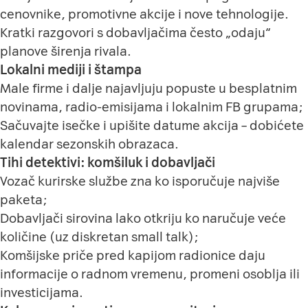
cenovnike, promotivne akcije i nove tehnologije.
Kratki razgovori s dobavljačima često „odaju“
planove širenja rivala.
Lokalni mediji i štampa
Male firme i dalje najavljuju popuste u besplatnim
novinama, radio-emisijama i lokalnim FB grupama;
Sačuvajte isečke i upišite datume akcija – dobićete
kalendar sezonskih obrazaca.
Tihi detektivi: komšiluk i dobavljači
Vozač kurirske službe zna ko isporučuje najviše
paketa;
Dobavljači sirovina lako otkriju ko naručuje veće
količine (uz diskretan small talk);
Komšijske priče pred kapijom radionice daju
informacije o radnom vremenu, promeni osoblja ili
investicijama.