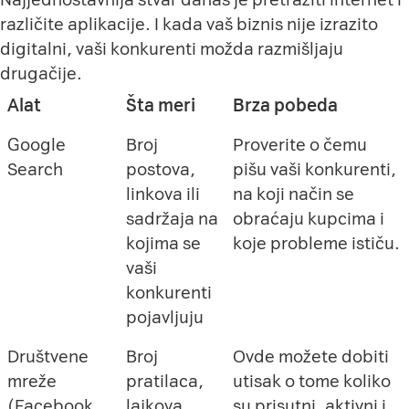
različite aplikacije. I kada vaš biznis nije izrazito
digitalni, vaši konkurenti možda razmišljaju
drugačije.
Alat
Šta meri
Brza pobeda
Google
Broj
Proverite o čemu
Search
postova,
pišu vaši konkurenti,
linkova ili
na koji način se
sadržaja na
obraćaju kupcima i
kojima se
koje probleme ističu.
vaši
konkurenti
pojavljuju
Društvene
Broj
Ovde možete dobiti
mreže
pratilaca,
utisak o tome koliko
(Facebook,
lajkova,
su prisutni, aktivni i