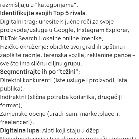
razmišljaju u “kategorijama”.
Identifikujte svojih Top 5 rivala
:
Digitalni trag: unesite ključne reči za svoje
proizvode/usluge u Google, Instagram Explorer,
TikTok Search i lokalne online imenike;
Fizičko okruženje: obiđite svoj grad ili opštinu i
zapišite radnje, terenska vozila, reklamne panoe –
sve što ima sličnu ciljnu grupu.
Segmentirajte ih po “težini”
:
Direktni konkurenti (iste usluge i proizvodi, ista
publika);
Indirektni (slična potreba korisnika, drugačiji
format);
Zamenske opcije (uradi-sam, marketplace-i,
freelanceri).
Digitalna lupa
: Alati koji staju u džep
Najjednostavnija stvar danas je pretražiti internet i