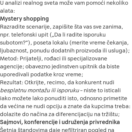
U analizi realnog sveta može vam pomoći nekoliko
alata:
Mystery shopping
Razradite scenarije, zapišite šta vas sve zanima,
npr. telefonski upit („Da li radite isporuku
subotom?“), poseta lokalu (merite vreme čekanja,
ljubaznost, ponudu dodatnih proizvoda ili usluga);
Metod: Prijatelji, rođaci ili specijalizovane
agencije; obavezno jedinstven upitnik da biste
uporedivali podatke kroz vreme;
Rezultat: Otkrijte, recimo, da konkurent nudi
besplatnu montažu ili isporuku
– niste to isticali
iako možete lako ponuditi isto, odnosno primetite
da većina ne nudi opciju a znate da kupcima treba:
dolazite do načina za diferencijaciju na tržištu;
Sajmovi, konferencije i udruženja privrednika
Šetnja štandovima daje nefiltriran pogled na