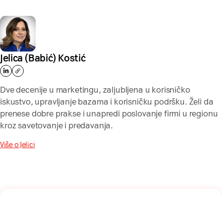
Jelica (Babić) Kostić
Dve decenije u marketingu, zaljubljena u korisničko
iskustvo, upravljanje bazama i korisničku podršku. Želi da
prenese dobre prakse i unapredi poslovanje firmi u regionu
kroz savetovanje i predavanja.
Više o Jelici
Naša mreža u Vašem inboksu!