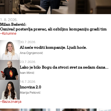
1. 8. 2026.
Milan Bešević:
Osnivač postavlja pravac, ali ozbiljnu kompaniju gradi tim
Kolumne
30.7.2026.
AI neće voditi kompanije. Ljudi hoće.
Ana Ognjenović
23.7.2026.
Lako je bilo Bogu da stvori svet za sedam dana…
Ivan Minić
16.7.2026.
Imovina 2.0
Marija Pešović
Baza znanja