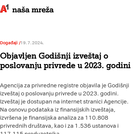
Događaji
19. 7. 2024.
Objavljen Godišnji izveštaj o
poslovanju privrede u 2023. godini
Agencija za privredne registre objavila je Godišnji
izveštaj o poslovanju privrede u 2023. godini.
Izveštaj je dostupan na internet stranici Agencije.
Na osnovu podataka iz finansijskih izveštaja,
izvršena je finansijska analiza za 110.808
privrednih društava, kao i za 1.536 ustanova i
117.115 preduzetnika.