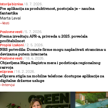
Istorija biznisa
/
8. 7. 2026.
Pre aplikacija za produktivnost, postojala je – naučna
fantastika
Marta Levai
Vesti
Poslovne vesti
/
5. 7. 2026.
Prema izveštaju APR-a, privreda u 2025. povećala
profitabilnost
Propisi i zakoni
/
2. 5. 2026.
NBS potvrdila: Domaće firme mogu naplaćivati strancima u
devizama putem interneta
Poslovne vesti
/
18. 4. 2026.
Objavljena Mapa Registra mera i podsticaja regionalnog
razvoja
eUprava
/
16. 2. 2026.
eUprava stigla na mobilne telefone: dostupne aplikacije za
digitalne državne usluge
Intervjui