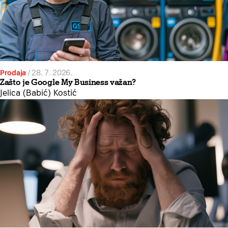
Prodaja
/
28. 7. 2026.
Zašto je Google My Business važan?
Jelica (Babić) Kostić