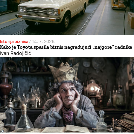
Istorija biznisa
/
14. 7. 2026.
Kako je Toyota spasila biznis nagrađujući „najgore“ radnike
Ivan Radojičić