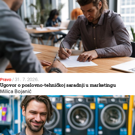
Pravo
/
31. 7. 2026.
Ugovor o poslovno-tehničkoj saradnji u marketingu
Milica Bojanić