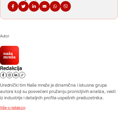
Podelite na Fejsbuku
Podelite na Tviteru
Podelite na Linkdinu
Podelite na imejl
Podelite na WhatsApp
Podelite na Viberu
Autor
Redakcija
Urednički tim Naše mreže je dinamična i iskusna grupa
autora koji su posvećeni pružanju pronicljivih analiza, vesti
iz industrije i detaljnih profila uspešnih preduzetnika.
Više o redakciji