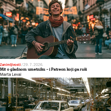
Zanimljivosti
/
29. 7. 2026.
Mit o gladnom umetniku – i Patreon koji ga ruši
Marta Levai