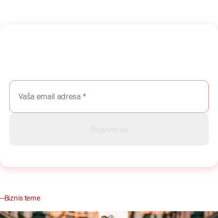
Naša mreža u Vašem inboksu!
Prijavite se na naš newsletter i dobijajte najnovije savete,
vodiče i priče direktno u Vaš inboks.
Biznis teme