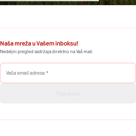
Naša mreža u Vašem inboksu!
Nedeljni pregled sadržaja direktno na Vaš mail.