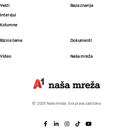
Vesti
Baza znanja
Intervjui
Kolumne
Biznis teme
Dokumenti
Video
Naša mreža
© 2026 Naša mreža. Sva prava zadržana.
Facebook
Linkedin
Instagram
Tiktok
Youtube