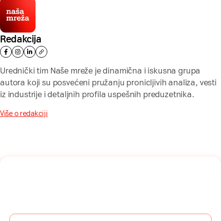
Redakcija
Urednički tim Naše mreže je dinamična i iskusna grupa
autora koji su posvećeni pružanju pronicljivih analiza, vesti
iz industrije i detaljnih profila uspešnih preduzetnika.
Više o redakciji
Naša mreža u Vašem inboksu!
Prijavite se na naš newsletter i dobijajte najnovije savete,
vodiče i priče direktno u Vaš inboks.