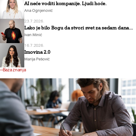
AI neće voditi kompanije. Ljudi hoće.
Ana Ognjenović
23.7.2026.
Lako je bilo Bogu da stvori svet za sedam dana…
Ivan Minić
16.7.2026.
Imovina 2.0
Marija Pešović
Baza znanja