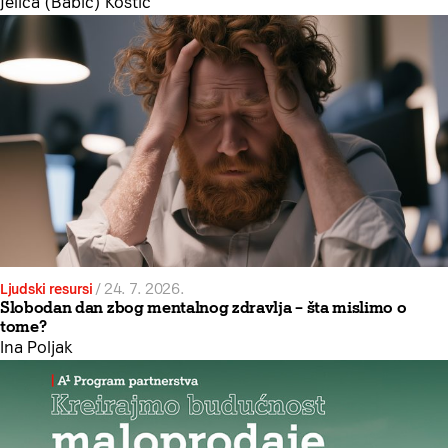
Jelica (Babić) Kostić
Ljudski resursi
/
24. 7. 2026.
Slobodan dan zbog mentalnog zdravlja – šta mislimo o
tome?
Ina Poljak