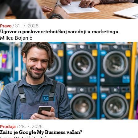
Pravo
/
31. 7. 2026.
Ugovor o poslovno-tehničkoj saradnji u marketingu
Milica Bojanić
Prodaja
/
28. 7. 2026.
Zašto je Google My Business važan?