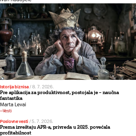
Istorija biznisa
/
8. 7. 2026.
Pre aplikacija za produktivnost, postojala je – naučna
fantastika
Marta Levai
Vesti
Poslovne vesti
/
5. 7. 2026.
Prema izveštaju APR-a, privreda u 2025. povećala
profitabilnost