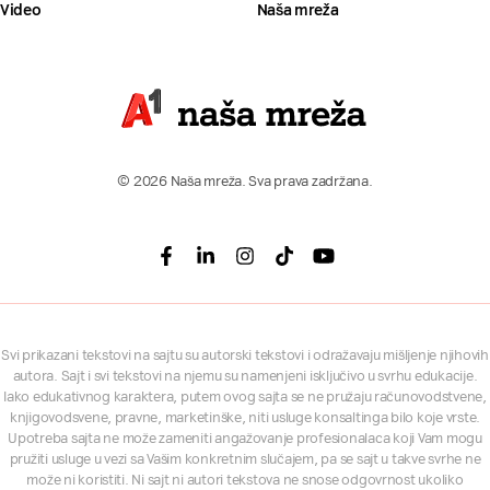
Video
Naša mreža
© 2026 Naša mreža. Sva prava zadržana.
Facebook
Linkedin
Instagram
Tiktok
Youtube
Svi prikazani tekstovi na sajtu su autorski tekstovi i odražavaju mišljenje njihovih
autora. Sajt i svi tekstovi na njemu su namenjeni isključivo u svrhu edukacije.
Iako edukativnog karaktera, putem ovog sajta se ne pružaju računovodstvene,
knjigovodsvene, pravne, marketinške, niti usluge konsaltinga bilo koje vrste.
Upotreba sajta ne može zameniti angažovanje profesionalaca koji Vam mogu
pružiti usluge u vezi sa Vašim konkretnim slučajem, pa se sajt u takve svrhe ne
može ni koristiti. Ni sajt ni autori tekstova ne snose odgovrnost ukoliko