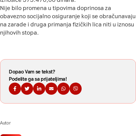
Nije bilo promena u tipovima doprinosa za
obavezno socijalno osiguranje koji se obračunavaju
na zarade i druga primanja fizičkih lica niti u iznosu
njihovih stopa.
Dopao Vam se tekst?
Podelite ga sa prijateljima!
Podelite na Fejsbuku
Podelite na Tviteru
Podelite na Linkdinu
Podelite na imejl
Podelite na WhatsApp
Podelite na Viberu
Autor