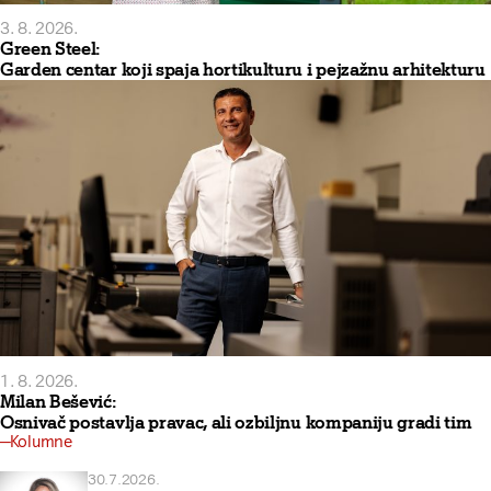
3. 8. 2026.
Green Steel:
Garden centar koji spaja hortikulturu i pejzažnu arhitekturu
1. 8. 2026.
Milan Bešević:
Osnivač postavlja pravac, ali ozbiljnu kompaniju gradi tim
Kolumne
30.7.2026.