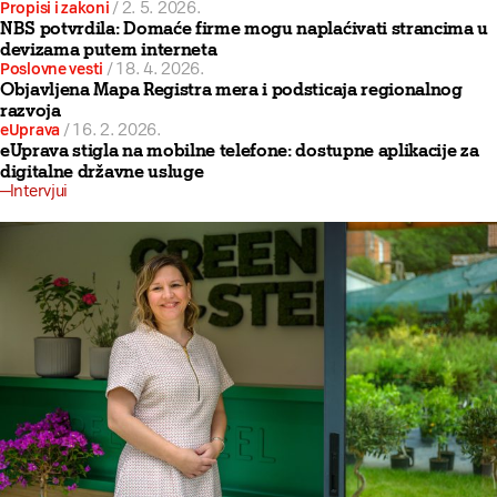
Propisi i zakoni
/
2. 5. 2026.
NBS potvrdila: Domaće firme mogu naplaćivati strancima u
devizama putem interneta
Poslovne vesti
/
18. 4. 2026.
Objavljena Mapa Registra mera i podsticaja regionalnog
razvoja
eUprava
/
16. 2. 2026.
eUprava stigla na mobilne telefone: dostupne aplikacije za
digitalne državne usluge
Intervjui