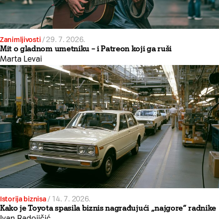
Zanimljivosti
/
29. 7. 2026.
Mit o gladnom umetniku – i Patreon koji ga ruši
Marta Levai
Istorija biznisa
/
14. 7. 2026.
Kako je Toyota spasila biznis nagrađujući „najgore“ radnike
Ivan Radojičić